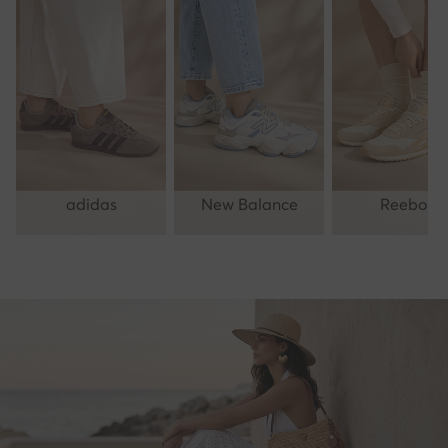
adidas
New Balance
Reebok