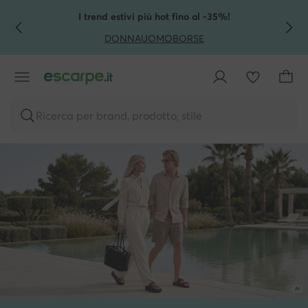
VAI AL CONTENUTO PRINCIPALE
VAI ALLA RICERCA
I trend estivi più hot fino al -35%!
DONNA
UOMO
BORSE
Ricerca per brand, prodotto, stile