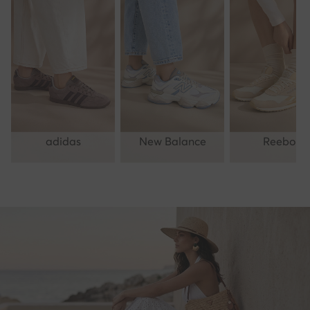
adidas
New Balance
Reebok