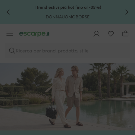
VAI AL CONTENUTO PRINCIPALE
VAI ALLA RICERCA
I trend estivi più hot fino al -35%!
DONNA
UOMO
BORSE
Ricerca per brand, prodotto, stile