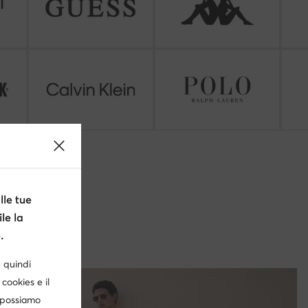
le tue
le la
.
è quindi
cookies e il
, possiamo