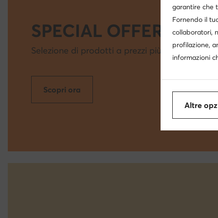
garantire che t
Fornendo il tuo
SPECIAL OFFER
collaboratori, 
profilazione, a
Selezione di prodotti a prezzi più bassi
informazioni ch
Scopri ora
Altre opz