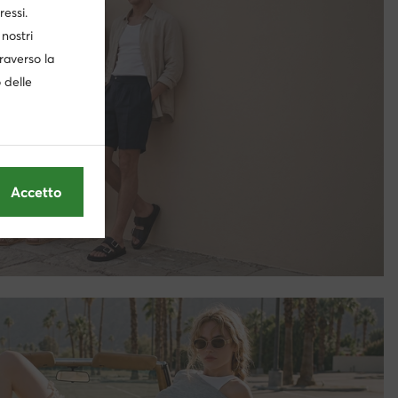
ressi.
nostri
traverso la
o delle
Accetto