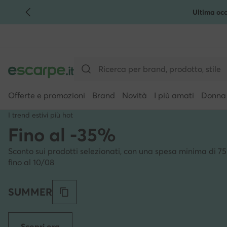
Ultima occ
VAI AL CONTENUTO PRINCIPALE
VAI ALLA RICERCA
Offerte e promozioni
Brand
Novità
I più amati
Donna
I trend estivi più hot
Fino al -35%
Sconto sui prodotti selezionati, con una spesa minima di 75
fino al 10/08
SUMMER
Scopri ora