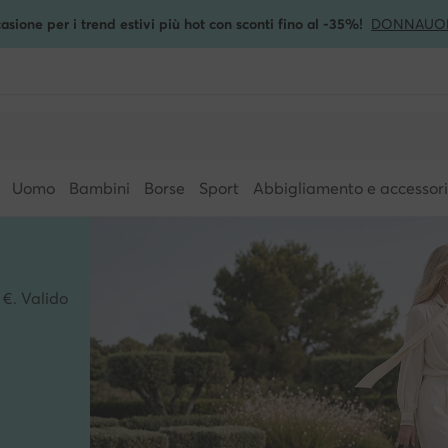
asione per i trend estivi più hot con sconti fino al -35%!
DONNA
UO
Uomo
Bambini
Borse
Sport
Abbigliamento e accessori
 €. Valido