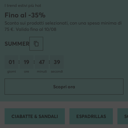
I trend estivi più hot
Fino al -35%
Sconto sui prodotti selezionati, con una spesa minima di
75 €. Valido fino al 10/08
SUMMER
:
:
:
01
19
47
38
giorni
ore
minuti
secondi
Scopri ora
CIABATTE & SANDALI
ESPADRILLAS
S