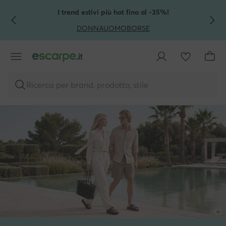
VAI AL CONTENUTO PRINCIPALE
VAI ALLA RICERCA
I trend estivi più hot fino al -35%!
DONNA
UOMO
BORSE
Ricerca per brand, prodotto, stile