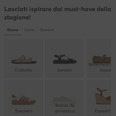
Lasciati ispirare dai must-have della
stagione!
Donna
Uomo
Bambini
Ballerine e sc
Ciabatte
Sandali
basse
Scarpe da
Sneakers
ginnastica
Espadrillas