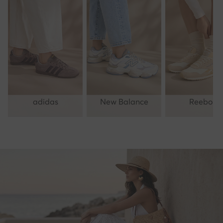
adidas
New Balance
Reebok