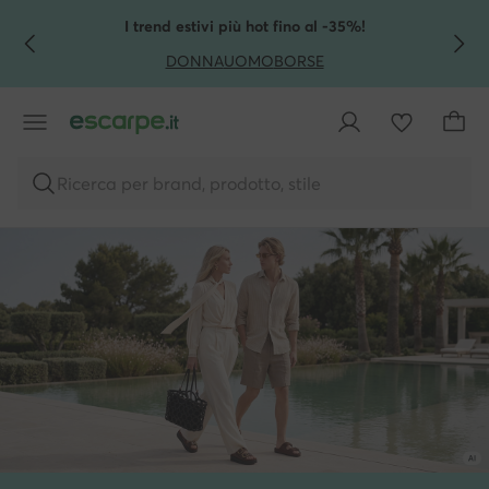
VAI AL CONTENUTO PRINCIPALE
VAI ALLA RICERCA
I trend estivi più hot fino al -35%!
DONNA
UOMO
BORSE
Ricerca per brand, prodotto, stile