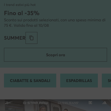
I trend estivi più hot
Fino al -35%
Sconto sui prodotti selezionati, con una spesa minima di
75 €. Valido fino al 10/08
SUMMER
Scopri ora
CIABATTE & SANDALI
ESPADRILLAS
S