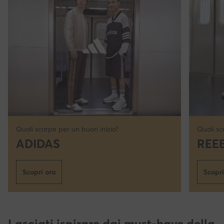
Quali scarpe per un buon inizio?
Quali sc
ADIDAS
REE
Scopri ora
Scopri
Lasciati ispirare dai must-have della