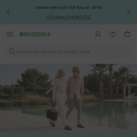
VAI AL CONTENUTO PRINCIPALE
VAI ALLA RICERCA
I trend estivi più hot fino al -35%!
DONNA
UOMO
BORSE
Ricerca per brand, prodotto, stile