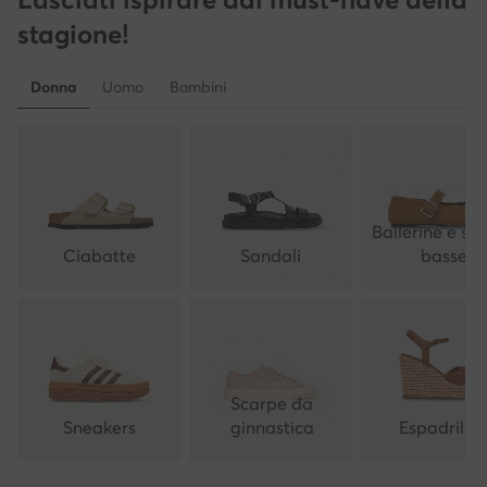
stagione!
Donna
Uomo
Bambini
Ballerine e sc
Ciabatte
Sandali
basse
Scarpe da
Sneakers
ginnastica
Espadrillas