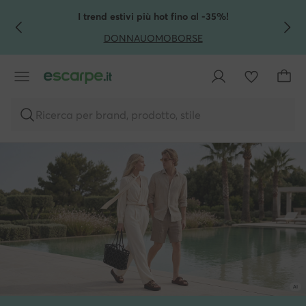
VAI AL CONTENUTO PRINCIPALE
VAI ALLA RICERCA
I trend estivi più hot fino al -35%!
DONNA
UOMO
BORSE
Ricerca per brand, prodotto, stile