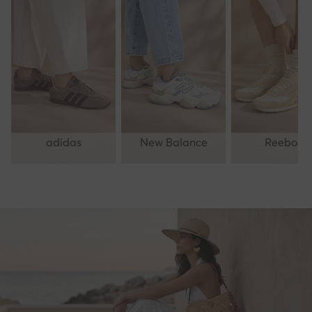
adidas
New Balance
Reebok