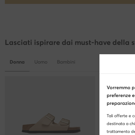
Lasciati ispirare dai must-have della 
Donna
Uomo
Bambini
Vorremmo pr
preferenze e
preparazione 
Tali offerte e 
destinata a chi
trattamento de