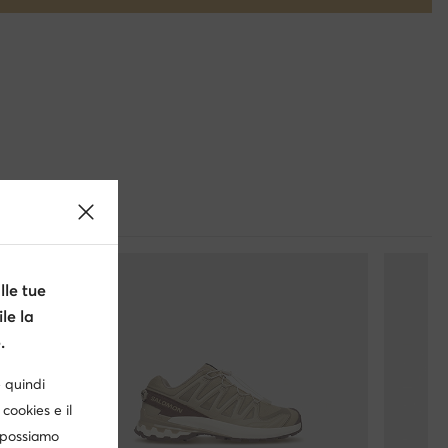
le tue
le la
.
è quindi
cookies e il
, possiamo