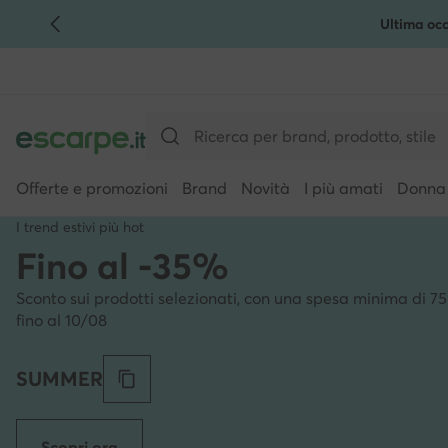
Ultima occ
VAI AL CONTENUTO PRINCIPALE
VAI ALLA RICERCA
Offerte e promozioni
Brand
Novità
I più amati
Donna
I trend estivi più hot
Fino al -35%
Sconto sui prodotti selezionati, con una spesa minima di 75
fino al 10/08
SUMMER
Scopri ora