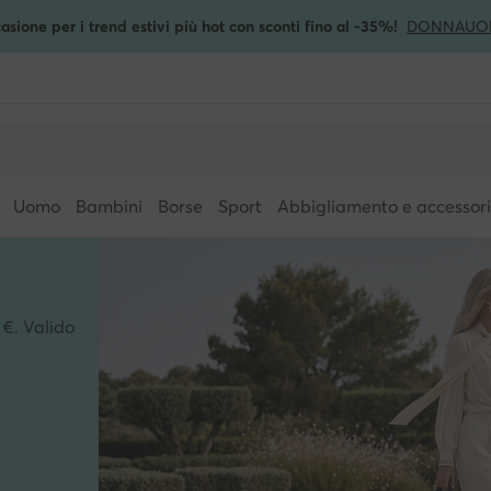
asione per i trend estivi più hot con sconti fino al -35%!
DONNA
UO
Uomo
Bambini
Borse
Sport
Abbigliamento e accessori
 €. Valido