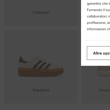
garantire che t
Fornendo il tuo
Ciabatte
collaboratori, 
profilazione, a
informazioni ch
Altre opz
Sneakers
Scarp