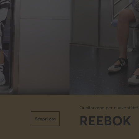
Quali scarpe per nuove sfide?
REEBOK
Scopri ora