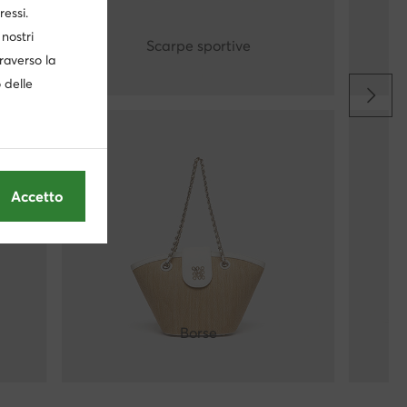
ressi.
nostri
Scarpe sportive
traverso la
o delle
Accetto
Borse