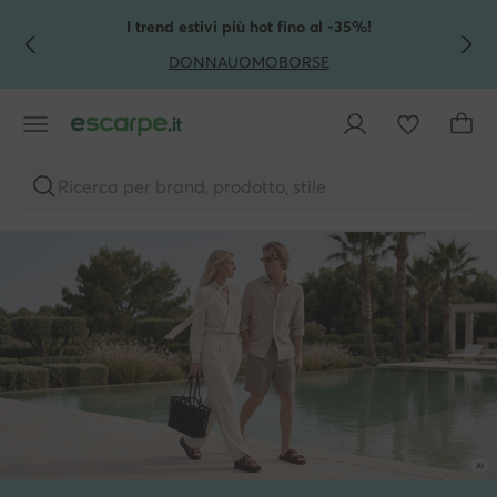
VAI AL CONTENUTO PRINCIPALE
VAI ALLA RICERCA
I trend estivi più hot fino al -35%!
DONNA
UOMO
BORSE
Ricerca per brand, prodotto, stile