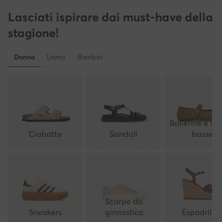
Lasciati ispirare dai must-have della
stagione!
Donna
Uomo
Bambini
Ballerine e sc
Ciabatte
Sandali
basse
Scarpe da
Sneakers
ginnastica
Espadrillas