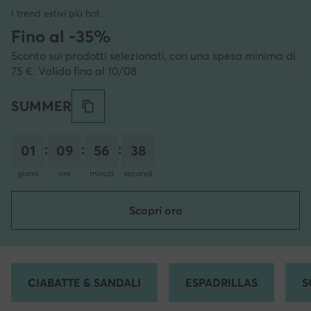
I trend estivi più hot
Fino al -35%
Sconto sui prodotti selezionati, con una spesa minima di
75 €. Valido fino al 10/08
SUMMER
:
:
:
01
09
56
36
giorni
ore
minuti
secondi
Scopri ora
CIABATTE & SANDALI
ESPADRILLAS
S