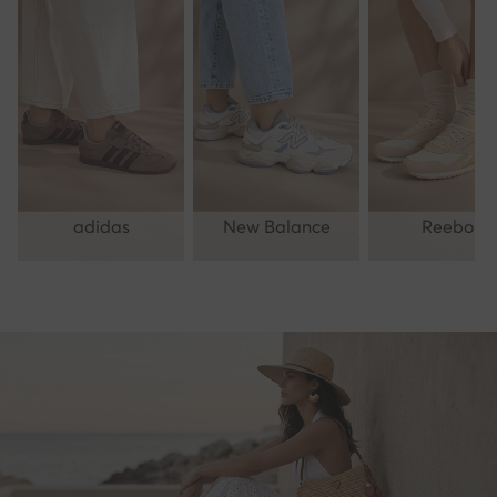
adidas
New Balance
Reebok