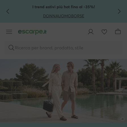
VAI AL CONTENUTO PRINCIPALE
VAI ALLA RICERCA
I trend estivi più hot fino al -35%!
DONNA
UOMO
BORSE
Ricerca per brand, prodotto, stile