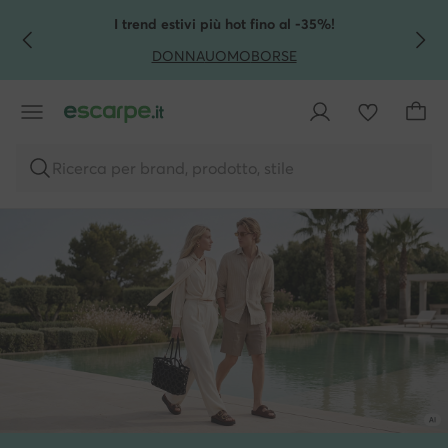
VAI AL CONTENUTO PRINCIPALE
VAI ALLA RICERCA
I trend estivi più hot fino al -35%!
DONNA
UOMO
BORSE
Ricerca per brand, prodotto, stile