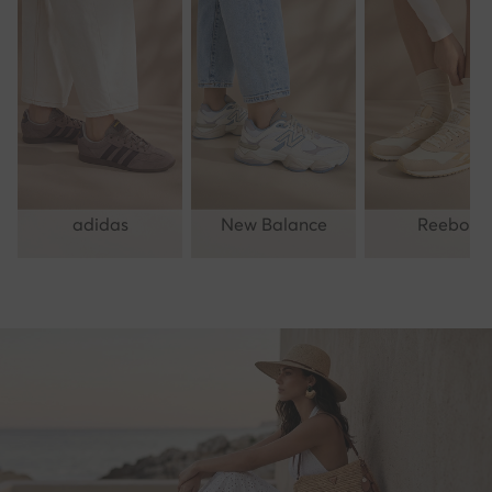
adidas
New Balance
Reebok