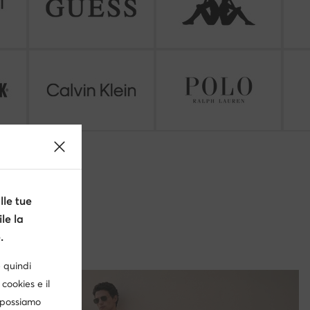
le tue
le la
.
è quindi
cookies e il
, possiamo