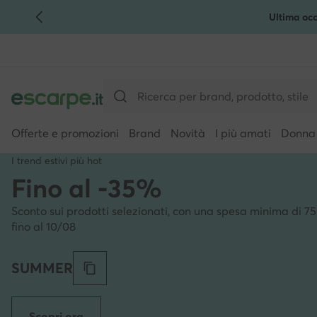
Ultima occ
VAI AL CONTENUTO PRINCIPALE
VAI ALLA RICERCA
Offerte e promozioni
Brand
Novità
I più amati
Donna
I trend estivi più hot
Fino al -35%
Sconto sui prodotti selezionati, con una spesa minima di 75
fino al 10/08
SUMMER
Scopri ora