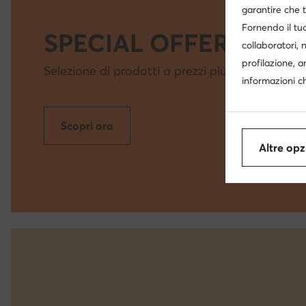
garantire che t
Fornendo il tuo
SPECIAL OFFER
collaboratori, 
profilazione, a
Selezione di prodotti a prezzi più bassi
informazioni ch
Scopri ora
Altre opz