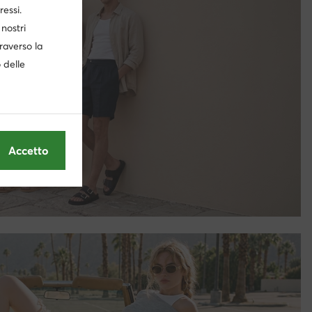
ressi.
nostri
traverso la
o delle
Accetto