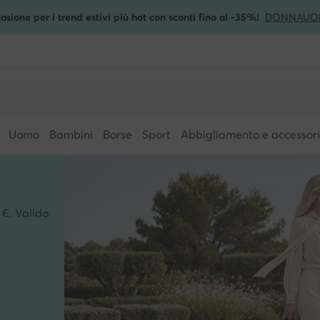
asione per i trend estivi più hot con sconti fino al -35%!
DONNA
UO
Uomo
Bambini
Borse
Sport
Abbigliamento e accessori
 €. Valido