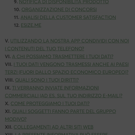
9.
NOTIFICA DI DISPONIBILITÀ PRODOTTO
10.
ORGANIZZAZIONE DI CONCORSI
11.
ANALISI DELLA CUSTOMER SATISFACTION
12.
ESIZE.ME
V.
UTILIZZANDO LA NOSTRA APP CONDIVIDI CON NOI
I CONTENUTI DEL TUO TELEFONO?
VI.
A CHI POSSIAMO TRASMETTERE I TUOI DATI?
VII.
I TUOI DATI VENGONO TRASMESSI ANCHE AI PAESI
TERZI (FUORI DALLO SPAZIO ECONOMICO EUROPEO)?
VIII.
QUALI SONO I TUOI DIRITTI?
IX.
TI VERRANNO INVIATE INFORMAZIONI
COMMERCIALI (AD ES. SUL TUO INDIRIZZO E-MAIL)?
X.
COME PROTEGGIAMO I TUOI DATI?
XI.
QUALI SOGGETTI FANNO PARTE DEL GRUPPO
MODIVO?
XII.
COLLEGAMENTI AD ALTRI SITI WEB
XIII.
LA PRESENTE INFORMATIVA PUÒ ESSERE