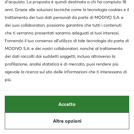
d’acquisto. La proposta è quindi destinata a chi ha compiuto 18
Le informazioni sui possibili trasferimenti dei
anni. Grazie alle soluzioni tecniche come la tecnologia cookies e il
tuoi Dati Personali verso paesi terzi (al di fuori
trattamento dei tuoi dati personali da parte di MODIVO S.A. e
dello Spazio Economico Europeo) sono descritte
dei suoi collaboratori, possiamo garantire che tutti i contenuti
in dettaglio al punto VII della presente
che ti verranno presentati saranno adeguati ai tuoi interessi.
Informativa.
Fornendo il tuo consenso all’utilizzo di tale tecnologia da parte di
I tuoi diritti relativi al trattamento dei tuoi Dati
MODIVO S.A. e dei nostri collaboratori, nonché al trattamento
Personali sono descritti dettagliatamente al
dei dati raccolti dai suddetti soggetti, incluso attraverso la
punto VIII della presente Informativa.
profilazione, analisi statistica e di mercato, puoi rendere più
6. PROFILI SUI SOCIAL MEDIA
agevole la ricerca sul sito delle informazioni che ti interessano di
Il Titolare del trattamento dei tuoi Dati
più.
Personali è il soggetto indicato al punto II della
presente Informativa.
I tuoi Dati Personali, tra cui quelli che lasci
Accetto
visitando i nostri profili nei social media (ad es.
commenti, likes, identificatori online), sono o
possono essere trattati per le seguenti finalità:
Altre opzioni
a)
attività di marketing, di analisi e