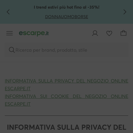
VAI AL CONTENUTO PRINCIPALE
VAI ALLA RICERCA
I trend estivi più hot fino al -35%!
DONNA
UOMO
BORSE
Ricerca per brand, prodotto, stile
INFORMATIVA SULLA PRIVACY DEL NEGOZIO ONLINE
ESCARPE.IT
INFORMATIVA SUI COOKIE DEL NEGOZIO ONLINE
ESCARPE.IT
INFORMATIVA SULLA PRIVACY DEL