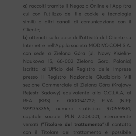
a)
raccolti tramite il Negozio Online e l’App (tra
cui con l’utilizzo dei file cookie e tecnologie
simili) o altri canali di comunicazione con il
Cliente;
b)
ottenuti sulla base dell’attività del Cliente su
Internet e nell’App,la società MODIVO.COM S.A.
con sede a Zielona Góra (ul. Nowy Kisielin-
Naukowa 15, 66-002 Zielona Góra, Polonia)
iscritta all’Ufficio del Registro delle Imprese
presso il Registro Nazionale Giudiziario VIII
sezione Commerciale di Zielona Góra (Krajowy
Rejestr Sądowy) equivalente alla C.C.I.A.A, al
REA (KRS) n. 0000541722; P.IVA (NIP):
9291353356; numero statistico: 970569861;
capitale sociale: PLN 2.008.001, interamente
versati (
"Titolare del trattamento"
).Il contatto
con il Titolare del trattamento è possibile