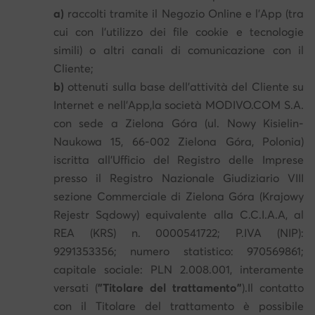
a)
raccolti tramite il Negozio Online e l’App (tra
cui con l’utilizzo dei file cookie e tecnologie
simili) o altri canali di comunicazione con il
Cliente;
b)
ottenuti sulla base dell’attività del Cliente su
Internet e nell’App,la società MODIVO.COM S.A.
con sede a Zielona Góra (ul. Nowy Kisielin-
Naukowa 15, 66-002 Zielona Góra, Polonia)
iscritta all’Ufficio del Registro delle Imprese
presso il Registro Nazionale Giudiziario VIII
sezione Commerciale di Zielona Góra (Krajowy
Rejestr Sądowy) equivalente alla C.C.I.A.A, al
REA (KRS) n. 0000541722; P.IVA (NIP):
9291353356; numero statistico: 970569861;
capitale sociale: PLN 2.008.001, interamente
versati (
"Titolare del trattamento"
).Il contatto
con il Titolare del trattamento è possibile