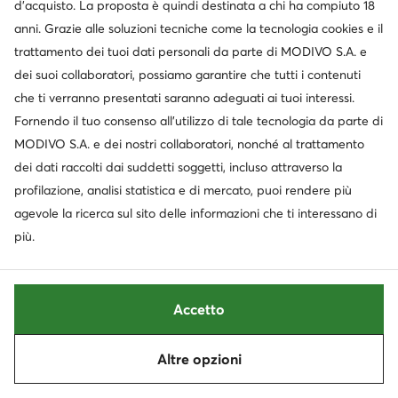
d’acquisto. La proposta è quindi destinata a chi ha compiuto 18
Le informazioni sui possibili trasferimenti dei
anni. Grazie alle soluzioni tecniche come la tecnologia cookies e il
tuoi Dati Personali verso paesi terzi (al di fuori
trattamento dei tuoi dati personali da parte di MODIVO S.A. e
dello Spazio Economico Europeo) sono descritte
dei suoi collaboratori, possiamo garantire che tutti i contenuti
in dettaglio al punto VII della presente
che ti verranno presentati saranno adeguati ai tuoi interessi.
Informativa.
Fornendo il tuo consenso all’utilizzo di tale tecnologia da parte di
I tuoi diritti relativi al trattamento dei tuoi Dati
MODIVO S.A. e dei nostri collaboratori, nonché al trattamento
Personali sono descritti dettagliatamente al
dei dati raccolti dai suddetti soggetti, incluso attraverso la
punto VIII della presente Informativa.
profilazione, analisi statistica e di mercato, puoi rendere più
6. PROFILI SUI SOCIAL MEDIA
agevole la ricerca sul sito delle informazioni che ti interessano di
Il Titolare del trattamento dei tuoi Dati
più.
Personali è il soggetto indicato al punto II della
presente Informativa.
I tuoi Dati Personali, tra cui quelli che lasci
Accetto
visitando i nostri profili nei social media (ad es.
commenti, likes, identificatori online), sono o
possono essere trattati per le seguenti finalità:
Altre opzioni
a)
attività di marketing, di analisi e