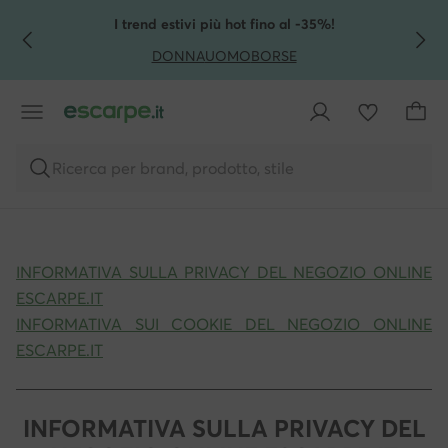
VAI AL CONTENUTO PRINCIPALE
VAI ALLA RICERCA
I trend estivi più hot fino al -35%!
DONNA
UOMO
BORSE
Ricerca per brand, prodotto, stile
INFORMATIVA SULLA PRIVACY DEL NEGOZIO ONLINE
ESCARPE.IT
INFORMATIVA SUI COOKIE DEL NEGOZIO ONLINE
ESCARPE.IT
INFORMATIVA SULLA PRIVACY DEL