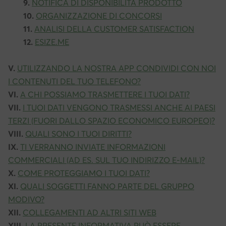
9.
NOTIFICA DI DISPONIBILITÀ PRODOTTO
10.
ORGANIZZAZIONE DI CONCORSI
11.
ANALISI DELLA CUSTOMER SATISFACTION
12.
ESIZE.ME
V.
UTILIZZANDO LA NOSTRA APP CONDIVIDI CON NOI
I CONTENUTI DEL TUO TELEFONO?
VI.
A CHI POSSIAMO TRASMETTERE I TUOI DATI?
VII.
I TUOI DATI VENGONO TRASMESSI ANCHE AI PAESI
TERZI (FUORI DALLO SPAZIO ECONOMICO EUROPEO)?
VIII.
QUALI SONO I TUOI DIRITTI?
IX.
TI VERRANNO INVIATE INFORMAZIONI
COMMERCIALI (AD ES. SUL TUO INDIRIZZO E-MAIL)?
X.
COME PROTEGGIAMO I TUOI DATI?
XI.
QUALI SOGGETTI FANNO PARTE DEL GRUPPO
MODIVO?
XII.
COLLEGAMENTI AD ALTRI SITI WEB
XIII.
LA PRESENTE INFORMATIVA PUÒ ESSERE