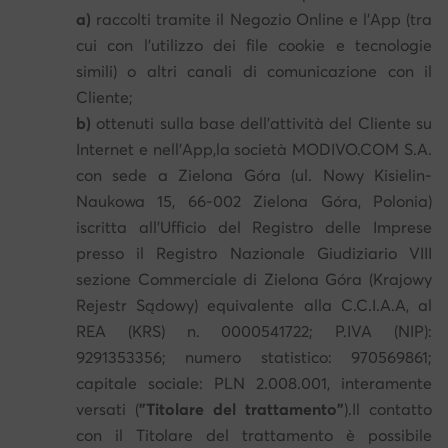
a)
raccolti tramite il Negozio Online e l’App (tra
cui con l’utilizzo dei file cookie e tecnologie
simili) o altri canali di comunicazione con il
Cliente;
b)
ottenuti sulla base dell’attività del Cliente su
Internet e nell’App,la società MODIVO.COM S.A.
con sede a Zielona Góra (ul. Nowy Kisielin-
Naukowa 15, 66-002 Zielona Góra, Polonia)
iscritta all’Ufficio del Registro delle Imprese
presso il Registro Nazionale Giudiziario VIII
sezione Commerciale di Zielona Góra (Krajowy
Rejestr Sądowy) equivalente alla C.C.I.A.A, al
REA (KRS) n. 0000541722; P.IVA (NIP):
9291353356; numero statistico: 970569861;
capitale sociale: PLN 2.008.001, interamente
versati (
"Titolare del trattamento"
).Il contatto
con il Titolare del trattamento è possibile