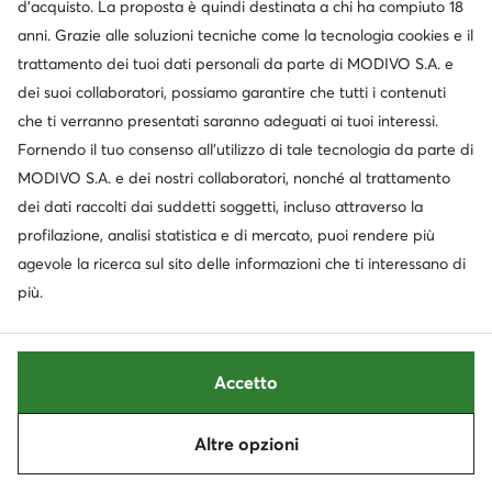
d’acquisto. La proposta è quindi destinata a chi ha compiuto 18
Le informazioni sui possibili trasferimenti dei
anni. Grazie alle soluzioni tecniche come la tecnologia cookies e il
tuoi Dati Personali verso paesi terzi (al di fuori
trattamento dei tuoi dati personali da parte di MODIVO S.A. e
dello Spazio Economico Europeo) sono descritte
dei suoi collaboratori, possiamo garantire che tutti i contenuti
in dettaglio al punto VII della presente
che ti verranno presentati saranno adeguati ai tuoi interessi.
Informativa.
Fornendo il tuo consenso all’utilizzo di tale tecnologia da parte di
I tuoi diritti relativi al trattamento dei tuoi Dati
MODIVO S.A. e dei nostri collaboratori, nonché al trattamento
Personali sono descritti dettagliatamente al
dei dati raccolti dai suddetti soggetti, incluso attraverso la
punto VIII della presente Informativa.
profilazione, analisi statistica e di mercato, puoi rendere più
6. PROFILI SUI SOCIAL MEDIA
agevole la ricerca sul sito delle informazioni che ti interessano di
Il Titolare del trattamento dei tuoi Dati
più.
Personali è il soggetto indicato al punto II della
presente Informativa.
I tuoi Dati Personali, tra cui quelli che lasci
Accetto
visitando i nostri profili nei social media (ad es.
commenti, likes, identificatori online), sono o
possono essere trattati per le seguenti finalità:
Altre opzioni
a)
attività di marketing, di analisi e