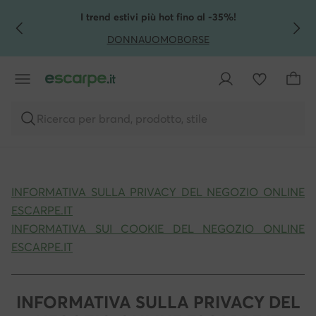
VAI AL CONTENUTO PRINCIPALE
VAI ALLA RICERCA
I trend estivi più hot fino al -35%!
DONNA
UOMO
BORSE
Ricerca per brand, prodotto, stile
INFORMATIVA SULLA PRIVACY DEL NEGOZIO ONLINE
ESCARPE.IT
INFORMATIVA SUI COOKIE DEL NEGOZIO ONLINE
ESCARPE.IT
INFORMATIVA SULLA PRIVACY DEL