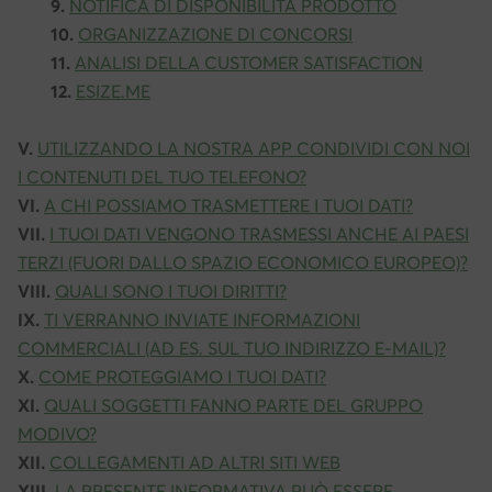
9.
NOTIFICA DI DISPONIBILITÀ PRODOTTO
10.
ORGANIZZAZIONE DI CONCORSI
11.
ANALISI DELLA CUSTOMER SATISFACTION
12.
ESIZE.ME
V.
UTILIZZANDO LA NOSTRA APP CONDIVIDI CON NOI
I CONTENUTI DEL TUO TELEFONO?
VI.
A CHI POSSIAMO TRASMETTERE I TUOI DATI?
VII.
I TUOI DATI VENGONO TRASMESSI ANCHE AI PAESI
TERZI (FUORI DALLO SPAZIO ECONOMICO EUROPEO)?
VIII.
QUALI SONO I TUOI DIRITTI?
IX.
TI VERRANNO INVIATE INFORMAZIONI
COMMERCIALI (AD ES. SUL TUO INDIRIZZO E-MAIL)?
X.
COME PROTEGGIAMO I TUOI DATI?
XI.
QUALI SOGGETTI FANNO PARTE DEL GRUPPO
MODIVO?
XII.
COLLEGAMENTI AD ALTRI SITI WEB
XIII.
LA PRESENTE INFORMATIVA PUÒ ESSERE