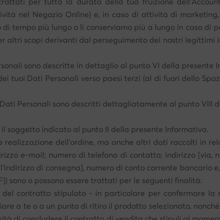
o trattati per tutta la durata della tua fruizione dell'Acco
tività nel Negozio Online) e, in caso di attività di marketin
 di tempo più lungo o li conserviamo più a lungo in caso di pot
er altri scopi derivanti dal perseguimento dei nostri legittimi i
rsonali sono descritte in dettaglio al punto VI della presente 
 dei tuoi Dati Personali verso paesi terzi (al di fuori dello S
uoi Dati Personali sono descritti dettagliatamente al punto VIII 
 il soggetto indicato al punto II della presente Informativa.
a realizzazione dell'ordine, ma anche altri dati raccolti in rel
irizzo e-mail; numero di telefono di contatto; indirizzo [via, 
l'indirizzo di consegna], numero di conto corrente bancario e,
]) sono o possono essere trattati per le seguenti finalità:
el contratto stipulato - in particolare per confermare la r
viare a te o a un punto di ritiro il prodotto selezionato, nonch
sità di concludere il contratto di vendita che stipuli al momen