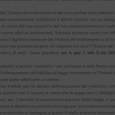
 del Titolare del trattamento o dei suoi partner (terzi elencati
io presentandoti pubblicità e offerte (sconti), tra cui adegu
s. la storia dei tuoi acquisti e del tuo comportamento sul no
ma anche alle tue preferenze)). Tuttavia, le nostre azioni non in
ossia il legittimo interesse del Titolare del trattamento o di ter
azioni che possono sorgere nel rapporto tra te e il Titolare de
mento o di terzi - base giuridica:
art. 6, par. 1, lett. f) del G
ntabili e gestire i reclami e i resi nei tempi e nelle forme pr
r l'adempimento dell'obbligo di legge incombente al Titolare 
o per poter effettuare un ordine.
ranno trattati per la durata dell’esecuzione del contratto, n
o a quando non ti opponi, a meno che la legge non ci obblighi
si, per il periodo di prescrizione previsto dalla legge, in pa
i caso, è decisivo un periodo più lungo per la conservazione de
ono descritte in dettaglio al punto VI della presente Informati