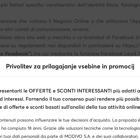
più fattori specifici caratteristici dell'identità fisica, fisio
le persone che visitano il Negozio Online o che utilizzano l'
do altri canali di comunicazione, ovvero:
iasi altro sito web a marchio o co-branded di Facebook (incl
asano su regolamenti resi disponibili in particolare su https
zio Facebook"
), tra cui mediante la funzione Facebook Lead A
otezione e di utilizzo dei dati personali da parte
Privolitev za prilagajanje vsebine in promocij
tolare del trattamento non ha alcuna influenza sul contenuto
tamento di eseguire campagne pubblicitarie, compresi i concors
esentarti le OFFERTE e SCONTI INTERESSANTI più adatti al
d interessi. Fornendo il tuo consenso puoi rendere più possibi
TATI I TUOI DATI?
di offerte e sconti basati sull’analisi della tua attività online
 finalità e su diverse basi legali a seconda delle funzionalità
e, svolgere attività di marketing, analisi di mercato e statisti
contenuti possono influenzare le tue decisioni d’acquisto. La proposta 
nto, o identificare le frodi. Dettagli di seguito.
 ha compiuto 18 anni. Grazie alle soluzioni tecniche come la tecnologia 
i tuoi dati personali da parte di MODIVO S.A. e dei suoi collaboratori