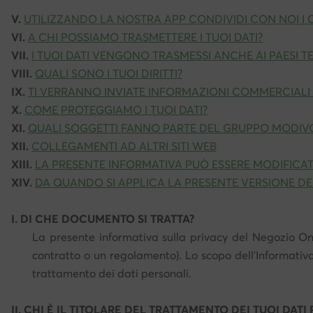
V.
UTILIZZANDO LA NOSTRA APP CONDIVIDI CON NOI I
VI.
A CHI POSSIAMO TRASMETTERE I TUOI DATI?
VII.
I TUOI DATI VENGONO TRASMESSI ANCHE AI PAESI 
VIII.
QUALI SONO I TUOI DIRITTI?
IX.
TI VERRANNO INVIATE INFORMAZIONI COMMERCIALI (A
X.
COME PROTEGGIAMO I TUOI DATI?
XI.
QUALI SOGGETTI FANNO PARTE DEL GRUPPO MODIV
XII.
COLLEGAMENTI AD ALTRI SITI WEB
XIII.
LA PRESENTE INFORMATIVA PUÒ ESSERE MODIFICAT
XIV.
DA QUANDO SI APPLICA LA PRESENTE VERSIONE DE
I. DI CHE DOCUMENTO SI TRATTA?
La presente informativa sulla privacy del Negozio Onl
contratto o un regolamento). Lo scopo dell'Informativ
trattamento dei dati personali.
II. CHI È IL TITOLARE DEL TRATTAMENTO DEI TUOI DATI