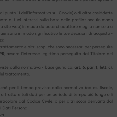
 al punto 11 dell'Informativa sui Cookie) o di altre cosiddette
ate ai tuoi interessi sulla base della profilazione (in modo
stro sito web) in modo da poterci adattare meglio non solo a
fluenzano in modo significativo le tue decisioni di acquisto -
zi;
l trattamento e altri scopi che sono necessari per perseguire
DPR
, ovvero l'interesse legittimo perseguito dal Titolare del
eviste dalla normativa - base giuridica:
art. 6, par. 1, lett. c),
del trattamento.
onché per il tempo previsto dalla normativa (ad es. fiscale,
 a trattare tali dati per un periodo di tempo più lungo o li
rticolare dal Codice Civile, o per altri scopi derivanti dal
i Dati Personali.
va.