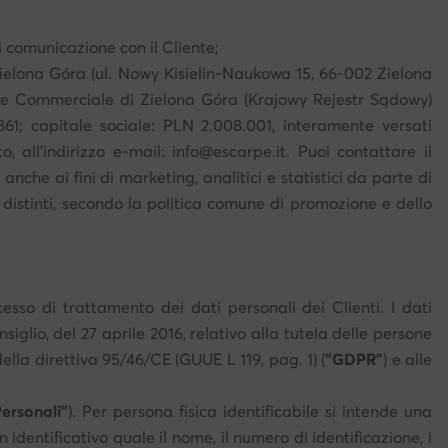
 di comunicazione con il Cliente;
Zielona Góra (ul. Nowy Kisielin-Naukowa 15, 66-002 Zielona
ezione Commerciale di Zielona Góra (Krajowy Rejestr Sądowy)
861; capitale sociale: PLN 2.008.001, interamente versati
o, all'indirizzo e-mail: info@escarpe.it. Puoi contattare il
nche ai fini di marketing, analitici e statistici da parte di
i distinti, secondo la politica comune di promozione e dello
esso di trattamento dei dati personali dei Clienti. I dati
glio, del 27 aprile 2016, relativo alla tutela delle persone
ella direttiva 95/46/CE (GUUE L 119, pag. 1) (
"GDPR"
) e alle
Personali"
). Per persona fisica identificabile si intende una
dentificativo quale il nome, il numero di identificazione, i