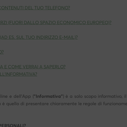
 CONTENUTI DEL TUO TELEFONO?
TERZI (FUORI DALLO SPAZIO ECONOMICO EUROPEO)?
D ES. SUL TUO INDIRIZZO E-MAIL)?
O?
A E COME VERRAI A SAPERLO?
LL'INFORMATIVA?
ine e dell'App (
"Informativa"
) è a solo scopo informativo, i
a è quello di presentare chiaramente le regole di funzionam
 PERSONALI?