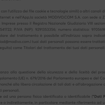
con l’utilizzo dei file cookie e tecnologie simili) o altri canali
u Internet e nell’App,la società MODIVO.COM S.A. con sede a 
elle Imprese presso il Registro Nazionale Giudiziario VIII s
541722; P.IVA (NIP): 9291353356; numero statistico: 970569
itolare del trattamento è possibile all'indirizzo sopra indicat
iod@modivo.com.I tuoi dati personali possono essere trattati a
seguito) come Titolari del trattamento dei tuoi dati personal
anza alla questione della sicurezza e della liceità del proc
golamento (UE) n. 679/2016 del Parlamento europeo e del Consi
nonché alla libera circolazione di tali dati e all'abrogazione d
i personali.
e ad una persona fisica identificata o identificabile (
"Dati 
e o indirettamente, in particolare mediante riferimento ad un i