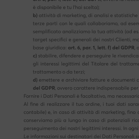
è disponibile e tu l'hai scelta);
b)
attività di marketing, di analisi e statistiche
terze parti con le quali collaboriamo, ad esemp
semplificato analizziamo la tua attività (ad e
target specifici e generali dei nostri Clienti, 
base giuridica:
art. 6, par. 1, lett. f) del GDPR
, 
c)
stabilire, difendere e perseguire le rivendic
gli interessi legittimi del Titolare del tratta
trattamento o da terzi;
d)
emettere e archiviare fatture e documenti co
del GDPR
, ovvero carattere indispensabile pe
Fornire i Dati Personali è facoltativo, ma necessari
Al fine di realizzare il tuo ordine, i tuoi dati sa
contabile) e, in caso di attività di marketing, fin
conserviamo più a lungo in caso di potenziali ricor
perseguimento dei nostri legittimi interessi. In ogn
Le informazioni sui destinatari dei Dati Personali s