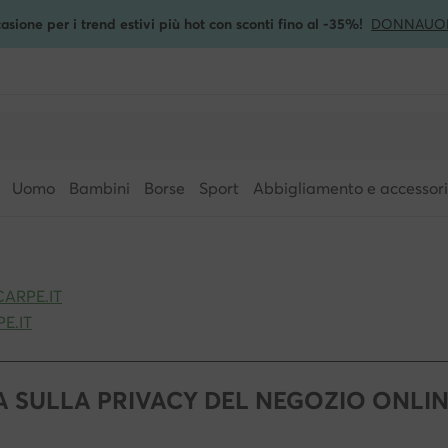
asione per i trend estivi più hot con sconti fino al -35%!
DONNA
UO
Uomo
Bambini
Borse
Sport
Abbigliamento e accessori
ARPE.IT
E.IT
 SULLA PRIVACY DEL NEGOZIO ONLIN