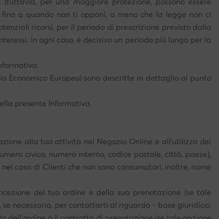
unt (tuttavia, per una maggiore protezione, possono essere
g, fino a quando non ti opponi, a meno che la legge non ci
enziali ricorsi, per il periodo di prescrizione previsto dalla
nteressi. In ogni caso, è decisivo un periodo più lungo per la
Informativa.
pazio Economico Europeo) sono descritte in dettaglio al punto
della presente Informativa.
azione alla tua attività nel Negozio Online e all'utilizzo dei
numero civico, numero interno, codice postale, città, paese],
 nel caso di Clienti che non sono consumatori, inoltre, nome
icezione del tuo ordine e della sua prenotazione (se tale
é, se necessario, per contattarti al riguardo - base giuridica:
to dell'ordine o il contratto di prenotazione (se tale opzione