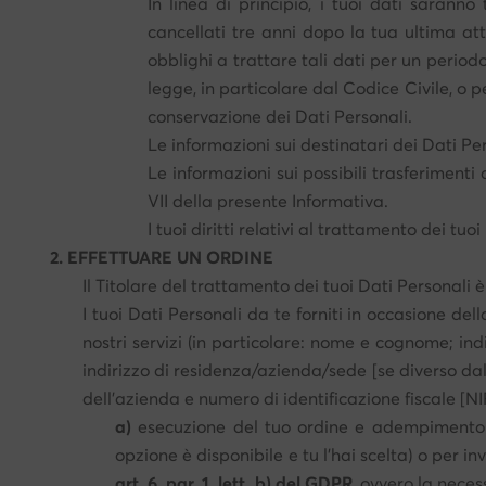
In linea di principio, i tuoi dati sarann
cancellati tre anni dopo la tua ultima at
obblighi a trattare tali dati per un periodo
legge, in particolare dal Codice Civile, o p
conservazione dei Dati Personali.
Le informazioni sui destinatari dei Dati Pe
Le informazioni sui possibili trasferimenti
VII della presente Informativa.
I tuoi diritti relativi al trattamento dei t
2. EFFETTUARE UN ORDINE
Il Titolare del trattamento dei tuoi Dati Personali è
I tuoi Dati Personali da te forniti in occasione dell
nostri servizi (in particolare: nome e cognome; ind
indirizzo di residenza/azienda/sede [se diverso dal
dell'azienda e numero di identificazione fiscale [NIF
a)
esecuzione del tuo ordine e adempimento d
opzione è disponibile e tu l'hai scelta) o per in
art. 6, par. 1, lett. b) del GDPR
, ovvero la neces