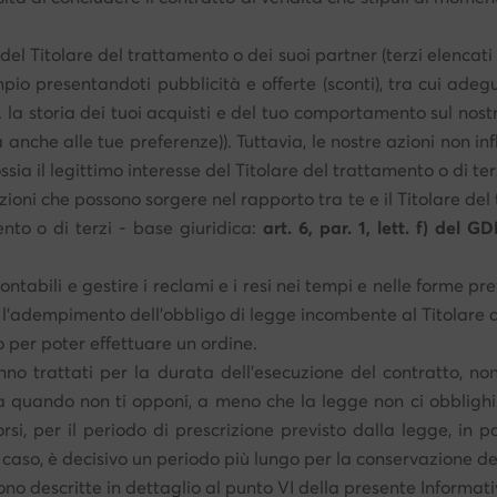
 del Titolare del trattamento o dei suoi partner (terzi elencati
io presentandoti pubblicità e offerte (sconti), tra cui adegu
s. la storia dei tuoi acquisti e del tuo comportamento sul no
ma anche alle tue preferenze)). Tuttavia, le nostre azioni non in
ossia il legittimo interesse del Titolare del trattamento o di ter
azioni che possono sorgere nel rapporto tra te e il Titolare de
mento o di terzi - base giuridica:
art. 6, par. 1, lett. f) del G
ntabili e gestire i reclami e i resi nei tempi e nelle forme pr
r l'adempimento dell'obbligo di legge incombente al Titolare 
o per poter effettuare un ordine.
ranno trattati per la durata dell’esecuzione del contratto, n
o a quando non ti opponi, a meno che la legge non ci obblighi
si, per il periodo di prescrizione previsto dalla legge, in pa
i caso, è decisivo un periodo più lungo per la conservazione de
ono descritte in dettaglio al punto VI della presente Informati