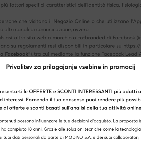
più fattori specifici caratteristici dell'identità fisica, fisio
le persone che visitano il Negozio Online o che utilizzano l'
do altri canali di comunicazione, ovvero:
iasi altro sito web a marchio o co-branded di Facebook (incl
asano su regolamenti resi disponibili in particolare su https
zio Facebook"
), tra cui mediante la funzione Facebook Lead A
otezione e di utilizzo dei dati personali da parte
Privolitev za prilagajanje vsebine in promocij
tolare del trattamento non ha alcuna influenza sul contenuto
tamento di eseguire campagne pubblicitarie, compresi i concors
esentarti le OFFERTE e SCONTI INTERESSANTI più adatti al
d interessi. Fornendo il tuo consenso puoi rendere più possibi
TATI I TUOI DATI?
di offerte e sconti basati sull’analisi della tua attività online
 finalità e su diverse basi legali a seconda delle funzionalità
e, svolgere attività di marketing, analisi di mercato e statisti
contenuti possono influenzare le tue decisioni d’acquisto. La proposta 
nto, o identificare le frodi. Dettagli di seguito.
 ha compiuto 18 anni. Grazie alle soluzioni tecniche come la tecnologia 
i tuoi dati personali da parte di MODIVO S.A. e dei suoi collaboratori