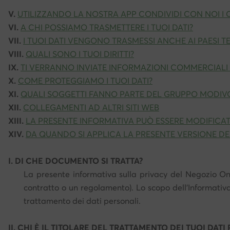
V.
UTILIZZANDO LA NOSTRA APP CONDIVIDI CON NOI I
VI.
A CHI POSSIAMO TRASMETTERE I TUOI DATI?
VII.
I TUOI DATI VENGONO TRASMESSI ANCHE AI PAESI 
VIII.
QUALI SONO I TUOI DIRITTI?
IX.
TI VERRANNO INVIATE INFORMAZIONI COMMERCIALI (A
X.
COME PROTEGGIAMO I TUOI DATI?
XI.
QUALI SOGGETTI FANNO PARTE DEL GRUPPO MODIV
XII.
COLLEGAMENTI AD ALTRI SITI WEB
XIII.
LA PRESENTE INFORMATIVA PUÒ ESSERE MODIFICAT
XIV.
DA QUANDO SI APPLICA LA PRESENTE VERSIONE DE
I. DI CHE DOCUMENTO SI TRATTA?
La presente informativa sulla privacy del Negozio Onl
contratto o un regolamento). Lo scopo dell'Informativ
trattamento dei dati personali.
II. CHI È IL TITOLARE DEL TRATTAMENTO DEI TUOI DATI