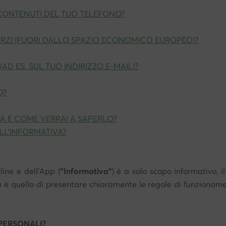
 CONTENUTI DEL TUO TELEFONO?
TERZI (FUORI DALLO SPAZIO ECONOMICO EUROPEO)?
D ES. SUL TUO INDIRIZZO E-MAIL)?
O?
A E COME VERRAI A SAPERLO?
LL'INFORMATIVA?
ine e dell'App (
"Informativa"
) è a solo scopo informativo, i
a è quello di presentare chiaramente le regole di funzionam
 PERSONALI?