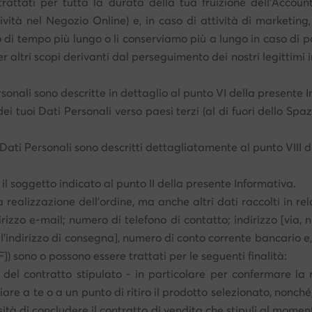
o trattati per tutta la durata della tua fruizione dell'Acco
tività nel Negozio Online) e, in caso di attività di marketin
 di tempo più lungo o li conserviamo più a lungo in caso di pot
er altri scopi derivanti dal perseguimento dei nostri legittimi i
rsonali sono descritte in dettaglio al punto VI della presente 
 dei tuoi Dati Personali verso paesi terzi (al di fuori dello S
uoi Dati Personali sono descritti dettagliatamente al punto VIII 
 il soggetto indicato al punto II della presente Informativa.
a realizzazione dell'ordine, ma anche altri dati raccolti in rel
irizzo e-mail; numero di telefono di contatto; indirizzo [via, 
l'indirizzo di consegna], numero di conto corrente bancario e,
]) sono o possono essere trattati per le seguenti finalità:
el contratto stipulato - in particolare per confermare la r
viare a te o a un punto di ritiro il prodotto selezionato, nonch
sità di concludere il contratto di vendita che stipuli al momen