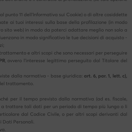
 al punto 11 dell'Informativa sui Cookie) o di altre cosiddette
ate ai tuoi interessi sulla base della profilazione (in modo
stro sito web) in modo da poterci adattare meglio non solo a
fluenzano in modo significativo le tue decisioni di acquisto -
zi;
l trattamento e altri scopi che sono necessari per perseguire
DPR
, ovvero l'interesse legittimo perseguito dal Titolare del
eviste dalla normativa - base giuridica:
art. 6, par. 1, lett. c),
del trattamento.
onché per il tempo previsto dalla normativa (ad es. fiscale,
 a trattare tali dati per un periodo di tempo più lungo o li
rticolare dal Codice Civile, o per altri scopi derivanti dal
i Dati Personali.
va.