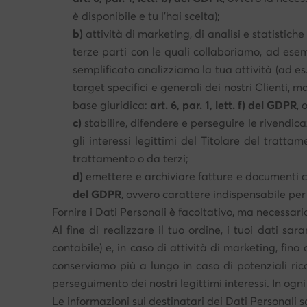
è disponibile e tu l'hai scelta);
b)
attività di marketing, di analisi e statistiche
terze parti con le quali collaboriamo, ad esemp
semplificato analizziamo la tua attività (ad e
target specifici e generali dei nostri Clienti, 
base giuridica:
art. 6, par. 1, lett. f) del GDPR
, 
c)
stabilire, difendere e perseguire le rivendic
gli interessi legittimi del Titolare del tratta
trattamento o da terzi;
d)
emettere e archiviare fatture e documenti co
del GDPR
, ovvero carattere indispensabile pe
Fornire i Dati Personali è facoltativo, ma necessari
Al fine di realizzare il tuo ordine, i tuoi dati sa
contabile) e, in caso di attività di marketing, fin
conserviamo più a lungo in caso di potenziali ricor
perseguimento dei nostri legittimi interessi. In ogn
Le informazioni sui destinatari dei Dati Personali s