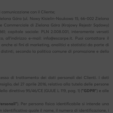
 di comunicazione con il Cliente;
Zielona Góra (ul. Nowy Kisielin-Naukowa 15, 66-002 Zielona
ezione Commerciale di Zielona Góra (Krajowy Rejestr Sądowy)
861; capitale sociale: PLN 2.008.001, interamente versati
o, all'indirizzo e-mail: info@escarpe.it. Puoi contattare il
nche ai fini di marketing, analitici e statistici da parte di
i distinti, secondo la politica comune di promozione e dello
esso di trattamento dei dati personali dei Clienti. I dati
glio, del 27 aprile 2016, relativo alla tutela delle persone
ella direttiva 95/46/CE (GUUE L 119, pag. 1) (
"GDPR"
) e alle
Personali"
). Per persona fisica identificabile si intende una
dentificativo quale il nome, il numero di identificazione, i