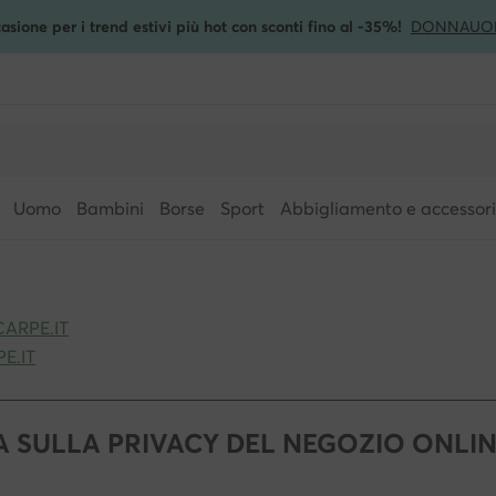
asione per i trend estivi più hot con sconti fino al -35%!
DONNA
UO
Uomo
Bambini
Borse
Sport
Abbigliamento e accessori
ARPE.IT
E.IT
 SULLA PRIVACY DEL NEGOZIO ONLIN