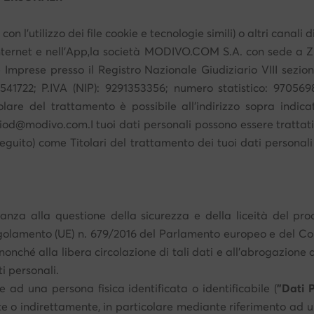
con l’utilizzo dei file cookie e tecnologie simili) o altri canali
u Internet e nell’App,la società MODIVO.COM S.A. con sede a 
elle Imprese presso il Registro Nazionale Giudiziario VIII s
541722; P.IVA (NIP): 9291353356; numero statistico: 970569
itolare del trattamento è possibile all'indirizzo sopra indicat
iod@modivo.com.I tuoi dati personali possono essere trattati a
seguito) come Titolari del trattamento dei tuoi dati personal
anza alla questione della sicurezza e della liceità del proc
golamento (UE) n. 679/2016 del Parlamento europeo e del Consi
nonché alla libera circolazione di tali dati e all'abrogazione d
i personali.
e ad una persona fisica identificata o identificabile (
"Dati 
e o indirettamente, in particolare mediante riferimento ad un i