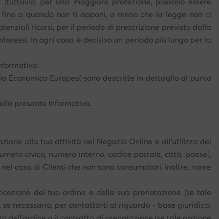
unt (tuttavia, per una maggiore protezione, possono essere
g, fino a quando non ti opponi, a meno che la legge non ci
enziali ricorsi, per il periodo di prescrizione previsto dalla
nteressi. In ogni caso, è decisivo un periodo più lungo per la
Informativa.
pazio Economico Europeo) sono descritte in dettaglio al punto
della presente Informativa.
azione alla tua attività nel Negozio Online e all'utilizzo dei
numero civico, numero interno, codice postale, città, paese],
 nel caso di Clienti che non sono consumatori, inoltre, nome
icezione del tuo ordine e della sua prenotazione (se tale
é, se necessario, per contattarti al riguardo - base giuridica:
to dell'ordine o il contratto di prenotazione (se tale opzione