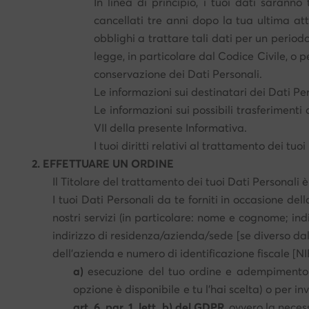
In linea di principio, i tuoi dati sarann
cancellati tre anni dopo la tua ultima at
obblighi a trattare tali dati per un periodo
legge, in particolare dal Codice Civile, o p
conservazione dei Dati Personali.
Le informazioni sui destinatari dei Dati Pe
Le informazioni sui possibili trasferimenti
VII della presente Informativa.
I tuoi diritti relativi al trattamento dei t
2. EFFETTUARE UN ORDINE
Il Titolare del trattamento dei tuoi Dati Personali è
I tuoi Dati Personali da te forniti in occasione dell
nostri servizi (in particolare: nome e cognome; ind
indirizzo di residenza/azienda/sede [se diverso dal
dell'azienda e numero di identificazione fiscale [NIF
a)
esecuzione del tuo ordine e adempimento d
opzione è disponibile e tu l'hai scelta) o per in
art. 6, par. 1, lett. b) del GDPR
, ovvero la neces