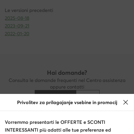
Le versioni precedenti
2025-08-18
2023-09-21
2022-01-20
Hai domande?
Consulta le domande frequenti nel Centro assistenza
oppure contatti
Centro assistenza
Contatti
Privolitev za prilagajanje vsebine in promocij
Vorremmo presentarti le OFFERTE e SCONTI
Scarica l'app
INTERESSANTI più adatti alle tue preferenze ed