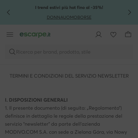
VAI AL CONTENUTO PRINCIPALE
VAI ALLA RICERCA
I trend estivi più hot fino al -35%!
DONNA
UOMO
BORSE
Ricerca per brand, prodotto, stile
TERMINI E CONDIZIONI DEL SERVIZIO NEWSLETTER
I. DISPOSIZIONI GENERALI
1. Il presente documento (di seguito: „Regolamento”)
definisce in dettaglio le regole della prestazione del
servizio “newsletter” da parte dell'azienda
MODIVO.COM S.A. con sede a Zielona Góra, via Nowy