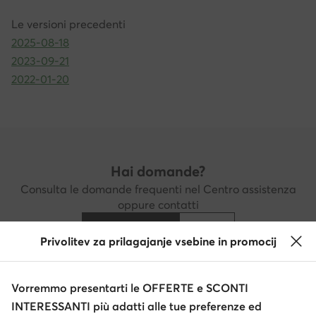
Le versioni precedenti
2025-08-18
2023-09-21
2022-01-20
Hai domande?
Consulta le domande frequenti nel Centro assistenza
oppure contatti
Centro assistenza
Contatti
Privolitev za prilagajanje vsebine in promocij
Vorremmo presentarti le OFFERTE e SCONTI
Scarica l'app
INTERESSANTI più adatti alle tue preferenze ed