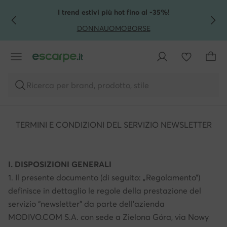
VAI AL CONTENUTO PRINCIPALE
VAI ALLA RICERCA
I trend estivi più hot fino al -35%!
DONNA
UOMO
BORSE
Ricerca per brand, prodotto, stile
TERMINI E CONDIZIONI DEL SERVIZIO NEWSLETTER
I. DISPOSIZIONI GENERALI
1. Il presente documento (di seguito: „Regolamento”)
definisce in dettaglio le regole della prestazione del
servizio “newsletter” da parte dell'azienda
MODIVO.COM S.A. con sede a Zielona Góra, via Nowy