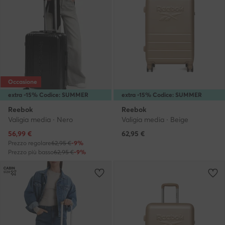
Occasione
extra -15% Codice: SUMMER
extra -15% Codice: SUMMER
Reebok
Reebok
Valigia media · Nero
Valigia media · Beige
Prezzo attuale
56,99
€
62,95
€
Prezzo regolare
62,95 €
-9%
Prezzo più basso
62,95 €
-9%