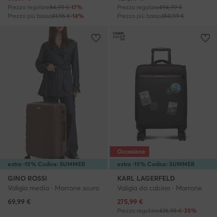
Prezzo regolare
84,99 €
-17%
Prezzo regolare
494,99 €
Prezzo più basso
81,95 €
-14%
Prezzo più basso
350,99 €
Occasione
extra -15% Codice: SUMMER
extra -15% Codice: SUMMER
GINO ROSSI
KARL LAGERFELD
Valigia media · Marrone scuro
Valigia da cabina · Marrone
Prezzo attuale
69,99
€
275,99
€
Prezzo regolare
426,95 €
-35%