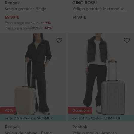
Reebok
GINO ROSSI
Valigia grande · Beige
Valigia grande · Marrone scuro
Prezzo attuale
69,99
€
74,99
€
Prezzo regolare
84,99 €
-17%
Prezzo più basso
81,95 €
-14%
-15%
Occasione
extra -15% Codice: SUMMER
extra -15% Codice: SUMMER
Reebok
Reebok
Valigia da cabina · Beige
Valigia media · Argento