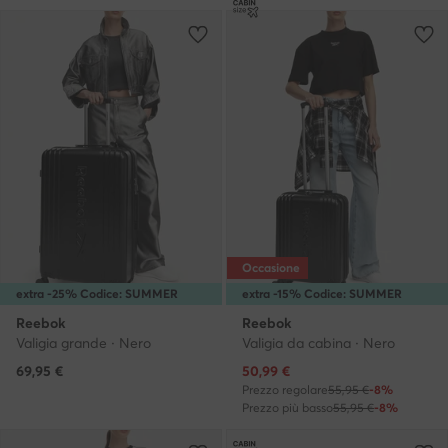
Occasione
extra -25% Codice: SUMMER
extra -15% Codice: SUMMER
Reebok
Reebok
Valigia grande · Nero
Valigia da cabina · Nero
Prezzo attuale
69,95
€
50,99
€
Prezzo regolare
55,95 €
-8%
Prezzo più basso
55,95 €
-8%