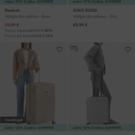
extra -15% Codice: SUMMER
extra -15% Codice: SUMMER
Reebok
GINO ROSSI
Valigia da cabina · Rosa
Valigia da cabina · Oro
Prezzo attuale
55,99
€
60,99
€
Prezzo regolare
69,99 €
-20%
Prezzo più basso
65,95 €
-15%
Trending
extra -25% Codice: SUMMER
extra -15% Codice: SUMMER