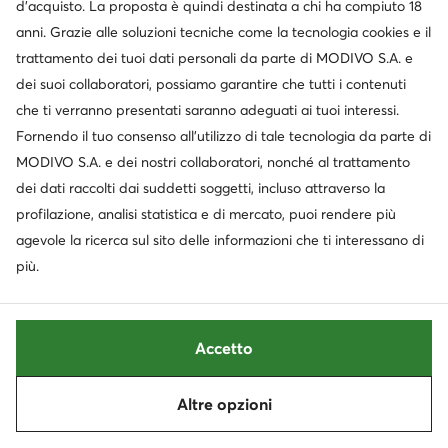
d’acquisto. La proposta è quindi destinata a chi ha compiuto 18
anni. Grazie alle soluzioni tecniche come la tecnologia cookies e il
trattamento dei tuoi dati personali da parte di MODIVO S.A. e
dei suoi collaboratori, possiamo garantire che tutti i contenuti
-15%
che ti verranno presentati saranno adeguati ai tuoi interessi.
extra -25% Codice: SUMMER
extra -15% Codice: SUMMER
Fornendo il tuo consenso all’utilizzo di tale tecnologia da parte di
MODIVO S.A. e dei nostri collaboratori, nonché al trattamento
Disney Classics
Nautica
Valigia media · Grigio
Valigia media · Rosso
dei dati raccolti dai suddetti soggetti, incluso attraverso la
Prezzo attuale
62,99
€
59,99
€
profilazione, analisi statistica e di mercato, puoi rendere più
Prezzo regolare
74,99 €
-20%
agevole la ricerca sul sito delle informazioni che ti interessano di
Prezzo più basso
70,95 €
-15%
più.
Accetto
Altre opzioni
Ordina
Filtra