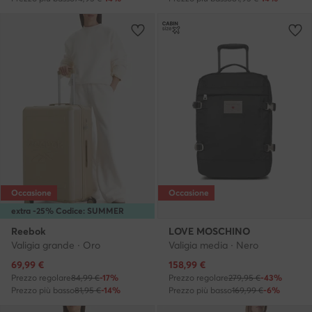
Occasione
Occasione
extra -25% Codice: SUMMER
Reebok
LOVE MOSCHINO
Valigia grande · Oro
Valigia media · Nero
Prezzo attuale
Prezzo attuale
69,99
€
158,99
€
Prezzo regolare
84,99 €
-17%
Prezzo regolare
279,95 €
-43%
Prezzo più basso
81,95 €
-14%
Prezzo più basso
169,99 €
-6%