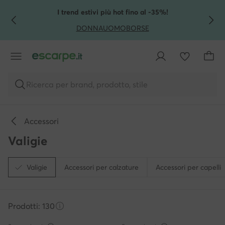
VAI AL CONTENUTO PRINCIPALE
VAI ALLA RICERCA
I trend estivi più hot fino al -35%!
DONNA
UOMO
BORSE
Ricerca per brand, prodotto, stile
Accessori
Valigie
Valigie
Accessori per calzature
Accessori per capelli
Prodotti: 130