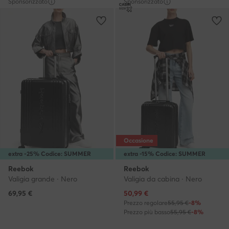
Sponsorizzato
Sponsorizzato
Occasione
extra -25% Codice: SUMMER
extra -15% Codice: SUMMER
Reebok
Reebok
Valigia grande · Nero
Valigia da cabina · Nero
Prezzo attuale
69,95
€
50,99
€
Prezzo regolare
55,95 €
-8%
Prezzo più basso
55,95 €
-8%