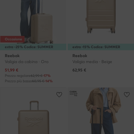
Occasione
extra -25% Codice: SUMMER
extra -15% Codice: SUMMER
Reebok
Reebok
Valigia da cabina · Oro
Valigia media · Beige
Prezzo attuale
51,99
€
62,95
€
Prezzo regolare
62,99 €
-17%
Prezzo più basso
60,95 €
-14%