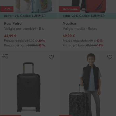
-15%
Occasione
extra -15% Codice: SUMMER
extra -25% Codice: SUMMER
Paw Patrol
Nautica
Valigia per bambini · Blu
Valigia media · Rosso
Prezzo attuale
Prezzo attuale
43,99
€
69,99
€
Prezzo regolare
54,99 €
-20%
Prezzo regolare
84,99 €
-17%
Prezzo più basso
51,95 €
-15%
Prezzo più basso
81,95 €
-14%