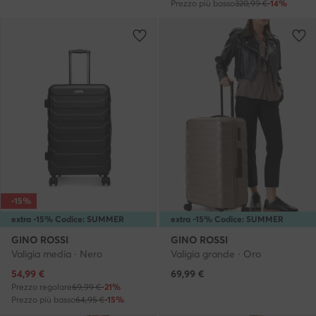
Prezzo più basso
320,99 €
-14%
-15%
extra -15% Codice: SUMMER
extra -15% Codice: SUMMER
GINO ROSSI
GINO ROSSI
Valigia media · Nero
Valigia grande · Oro
Prezzo attuale
54,99
€
69,99
€
Prezzo regolare
69,99 €
-21%
Prezzo più basso
64,95 €
-15%