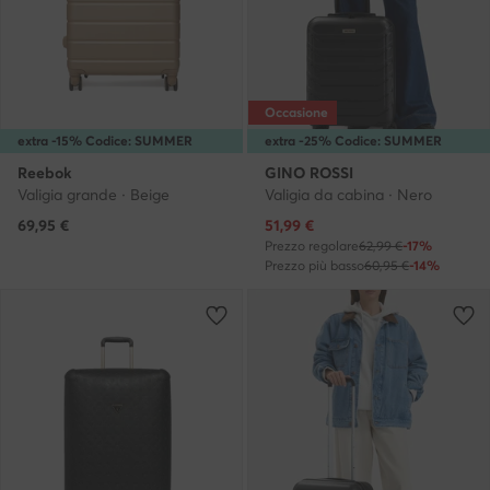
Occasione
extra -15% Codice: SUMMER
extra -25% Codice: SUMMER
Reebok
GINO ROSSI
Valigia grande · Beige
Valigia da cabina · Nero
Prezzo attuale
69,95
€
51,99
€
Prezzo regolare
62,99 €
-17%
Prezzo più basso
60,95 €
-14%