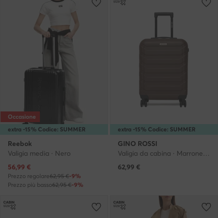
Occasione
extra -15% Codice: SUMMER
extra -15% Codice: SUMMER
Reebok
GINO ROSSI
Valigia media · Nero
Valigia da cabina · Marrone scuro
Prezzo attuale
56,99
€
62,99
€
Prezzo regolare
62,95 €
-9%
Prezzo più basso
62,95 €
-9%