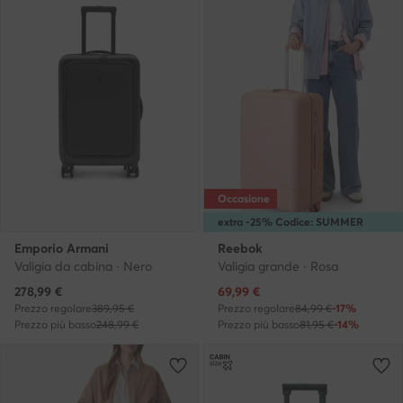
Occasione
extra -25% Codice: SUMMER
Emporio Armani
Reebok
Valigia da cabina · Nero
Valigia grande · Rosa
Prezzo attuale
Prezzo attuale
278,99
€
69,99
€
Prezzo regolare
389,95 €
Prezzo regolare
84,99 €
-17%
Prezzo più basso
248,99 €
Prezzo più basso
81,95 €
-14%