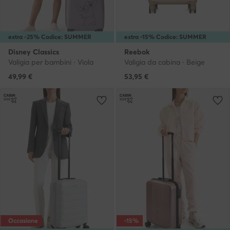
extra -25% Codice: SUMMER
extra -15% Codice: SUMMER
Disney Classics
Reebok
Valigia per bambini · Viola
Valigia da cabina · Beige
49,99
€
53,95
€
Occasione
-15%