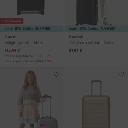
Occasione
extra -15% Codice: SUMMER
extra -25% Codice: SUMMER
Guess
Reebok
Valigia grande · Nero
Valigia da cabina · Nero
Prezzo attuale
184,99
€
57,99
€
Prezzo regolare
279,99 €
-33%
Prezzo più basso
205,99 €
-10%