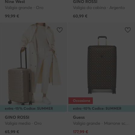
Nine West
GINO ROSSI
Valigia grande · Oro
Valigia da cabina · Argento
99,99
€
60,99
€
Occasione
extra -15% Codice: SUMMER
extra -10% Codice: SUMMER
GINO ROSSI
Guess
Valigia media · Oro
Valigia grande · Marrone scuro
Prezzo attuale
65,99
€
177,99
€