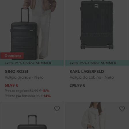
Occasione
extra -25% Codice: SUMMER
extra -25% Codice: SUMMER
GINO ROSSI
KARL LAGERFELD
Valigia grande · Nero
Valigia da cabina · Nero
Prezzo attuale
68,99
€
298,99
€
Prezzo regolare
84,99 €
-18%
Prezzo più basso
80,95 €
-14%