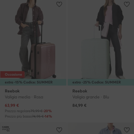
Occasione
extra -15% Codice: SUMMER
extra -25% Codice: SUMMER
Reebok
Reebok
Valigia media · Rosa
Valigia grande · Blu
Prezzo attuale
63,99
€
84,99
€
Prezzo regolare
79,99 €
-20%
Prezzo più basso
74,95 €
-14%