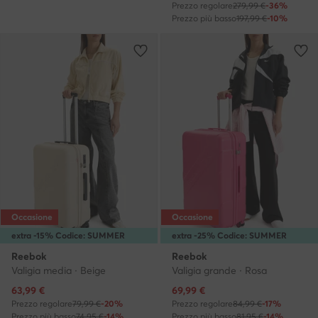
Prezzo regolare
279,99 €
-36%
Prezzo più basso
197,99 €
-10%
Occasione
Occasione
extra -15% Codice: SUMMER
extra -25% Codice: SUMMER
Reebok
Reebok
Valigia media · Beige
Valigia grande · Rosa
Prezzo attuale
Prezzo attuale
63,99
€
69,99
€
Prezzo regolare
79,99 €
-20%
Prezzo regolare
84,99 €
-17%
Prezzo più basso
74,95 €
-14%
Prezzo più basso
81,95 €
-14%