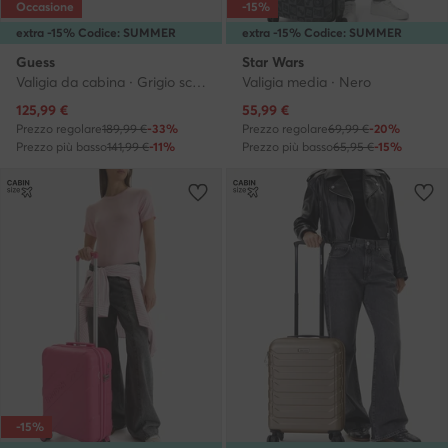
Occasione
-15%
extra -15% Codice: SUMMER
extra -15% Codice: SUMMER
Guess
Star Wars
Valigia da cabina · Grigio scuro
Valigia media · Nero
Prezzo attuale
Prezzo attuale
125,99
€
55,99
€
Prezzo regolare
189,99 €
-33%
Prezzo regolare
69,99 €
-20%
Prezzo più basso
141,99 €
-11%
Prezzo più basso
65,95 €
-15%
-15%