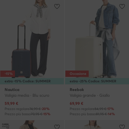
-15%
Occasione
extra -15% Codice: SUMMER
extra -25% Codice: SUMMER
Nautica
Reebok
Valigia media · Blu scuro
Valigia grande · Giallo
Prezzo attuale
Prezzo attuale
59,99
€
69,99
€
Prezzo regolare
74,99 €
-20%
Prezzo regolare
84,99 €
-17%
Prezzo più basso
70,95 €
-15%
Prezzo più basso
81,95 €
-14%