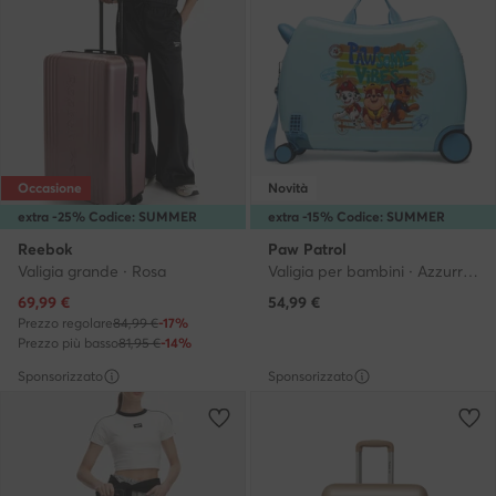
Occasione
Novità
extra -25% Codice: SUMMER
extra -15% Codice: SUMMER
Reebok
Paw Patrol
Valigia grande · Rosa
Valigia per bambini · Azzurro chiaro
Prezzo attuale
69,99
€
54,99
€
Prezzo regolare
84,99 €
-17%
Prezzo più basso
81,95 €
-14%
Sponsorizzato
Sponsorizzato