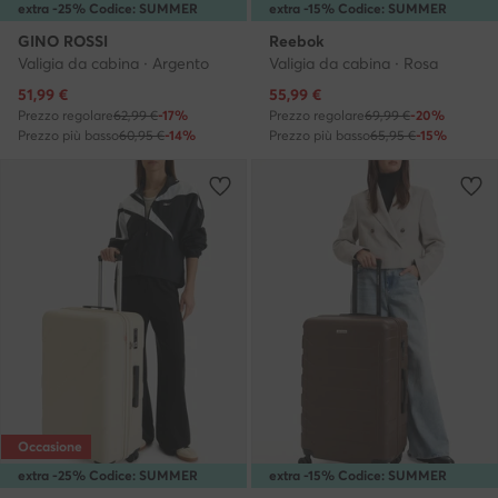
extra -25% Codice: SUMMER
extra -15% Codice: SUMMER
GINO ROSSI
Reebok
Valigia da cabina · Argento
Valigia da cabina · Rosa
Prezzo attuale
Prezzo attuale
51,99
€
55,99
€
Prezzo regolare
62,99 €
-17%
Prezzo regolare
69,99 €
-20%
Prezzo più basso
60,95 €
-14%
Prezzo più basso
65,95 €
-15%
Occasione
extra -25% Codice: SUMMER
extra -15% Codice: SUMMER