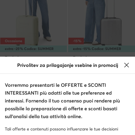
Occasione
-15%
extra -25% Codice: SUMMER
extra -15% Codice: SUMMER
Reebok
Reebok
Valigia da cabina · Verde
Valigia da cabina · Argento
Privolitev za prilagajanje vsebine in promocij
Prezzo attuale
Prezzo attuale
51,99
€
55,99
€
Prezzo regolare
62,99 €
-17%
Prezzo regolare
69,99 €
-20%
Prezzo più basso
60,95 €
-14%
Prezzo più basso
65,95 €
-15%
Vorremmo presentarti le OFFERTE e SCONTI
INTERESSANTI più adatti alle tue preferenze ed
interessi. Fornendo il tuo consenso puoi rendere più
possibile la preparazione di offerte e sconti basati
sull’analisi della tua attività online.
Tali offerte e contenuti possono influenzare le tue decisioni