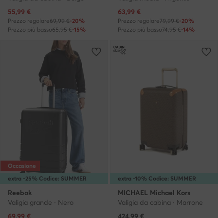
Prezzo attuale
Prezzo attuale
55,99
€
63,99
€
Prezzo regolare
69,99 €
-20%
Prezzo regolare
79,99 €
-20%
Prezzo più basso
65,95 €
-15%
Prezzo più basso
74,95 €
-14%
Occasione
extra -25% Codice: SUMMER
extra -10% Codice: SUMMER
Reebok
MICHAEL Michael Kors
Valigia grande · Nero
Valigia da cabina · Marrone
Prezzo attuale
Prezzo attuale
69,99
€
424,99
€