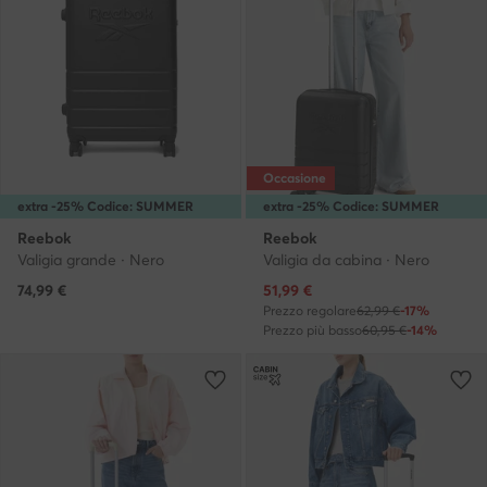
Occasione
extra -25% Codice: SUMMER
extra -25% Codice: SUMMER
Reebok
Reebok
Valigia grande · Nero
Valigia da cabina · Nero
Prezzo attuale
74,99
€
51,99
€
Prezzo regolare
62,99 €
-17%
Prezzo più basso
60,95 €
-14%