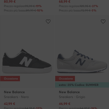
Prezzo attuale
Prezzo attuale
80,99
€
68,99
€
Prezzo regolare
99,99 €
-19%
Prezzo regolare
109,95 €
-37%
Prezzo più basso
89,99 €
-10%
Prezzo più basso
72,99 €
-5%
Occasione
Occasione
extra -35% Codice: SUMMER
New Balance
New Balance
Sneakers · Nero
Sneakers · Grigio
Prezzo attuale
Prezzo attuale
42,99
€
46,99
€
Prezzo regolare
64,95 €
-33%
Prezzo regolare
64,00 €
-26%