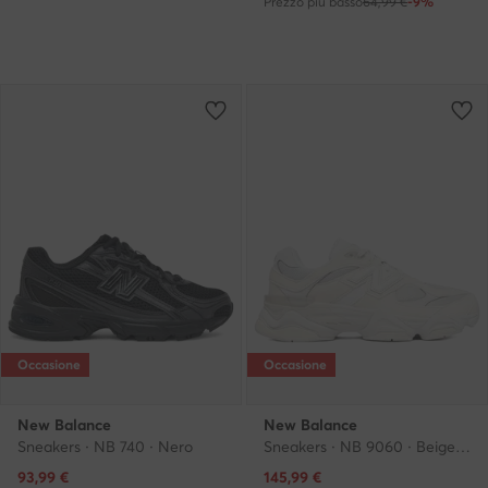
Prezzo più basso
64,99 €
-9%
Occasione
Occasione
New Balance
New Balance
Sneakers · NB 740 · Nero
Sneakers · NB 9060 · Beige chiaro
Prezzo attuale
Prezzo attuale
93,99
€
145,99
€