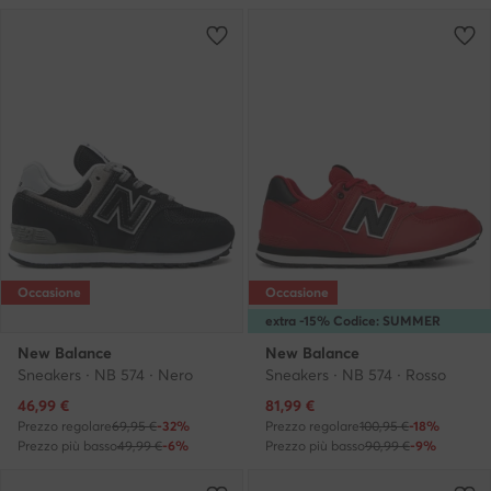
Occasione
Occasione
extra -15% Codice: SUMMER
New Balance
New Balance
Sneakers · NB 574 · Nero
Sneakers · NB 574 · Rosso
Prezzo attuale
Prezzo attuale
46,99
€
81,99
€
Prezzo regolare
69,95 €
-32%
Prezzo regolare
100,95 €
-18%
Prezzo più basso
49,99 €
-6%
Prezzo più basso
90,99 €
-9%