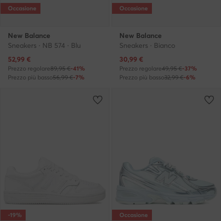
Occasione
Occasione
New Balance
New Balance
Sneakers · NB 574 · Blu
Sneakers · Bianco
Prezzo attuale
Prezzo attuale
52,99
€
30,99
€
Prezzo regolare
89,95 €
-41%
Prezzo regolare
49,95 €
-37%
Prezzo più basso
56,99 €
-7%
Prezzo più basso
32,99 €
-6%
-19%
Occasione