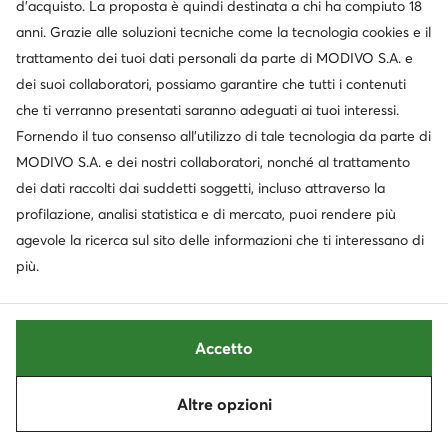
d’acquisto. La proposta è quindi destinata a chi ha compiuto 18
anni. Grazie alle soluzioni tecniche come la tecnologia cookies e il
trattamento dei tuoi dati personali da parte di MODIVO S.A. e
dei suoi collaboratori, possiamo garantire che tutti i contenuti
che ti verranno presentati saranno adeguati ai tuoi interessi.
Fornendo il tuo consenso all’utilizzo di tale tecnologia da parte di
MODIVO S.A. e dei nostri collaboratori, nonché al trattamento
dei dati raccolti dai suddetti soggetti, incluso attraverso la
Occasione
Occasione
profilazione, analisi statistica e di mercato, puoi rendere più
extra -15% Codice: SUMMER
agevole la ricerca sul sito delle informazioni che ti interessano di
New Balance
New Balance
più.
Sneakers · NB 327 · Beige
Sneakers · NB 480 · Verde
Prezzo attuale
Prezzo attuale
50,99
€
38,99
€
Prezzo regolare
58,95 €
-13%
Prezzo regolare
57,95 €
-32%
Accetto
Prezzo più basso
58,95 €
-13%
Prezzo più basso
40,99 €
-4%
Altre opzioni
Ordina
Filtra
1