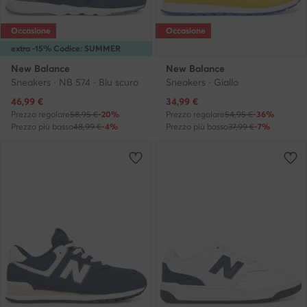
Occasione
Occasione
extra -15% Codice: SUMMER
New Balance
New Balance
Sneakers · NB 574 · Blu scuro
Sneakers · Giallo
Prezzo attuale
Prezzo attuale
46,99
€
34,99
€
Prezzo regolare
58,95 €
-20%
Prezzo regolare
54,95 €
-36%
Prezzo più basso
48,99 €
-4%
Prezzo più basso
37,99 €
-7%