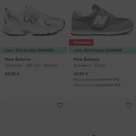
Occasione
extra -10% Codice: SUMMER
extra -15% Codice: SUMMER
New Balance
New Balance
Sneakers · NB 530 · Bianco
Sneakers · Grigio
Prezzo attuale
69,99
€
40,99
€
Prezzo regolare
44,99 €
-8%
Prezzo più basso
44,99 €
-8%