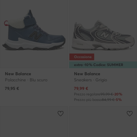
Occasione
extra -10% Codice: SUMMER
New Balance
New Balance
Polacchine · Blu scuro
Sneakers · Grigio
Prezzo attuale
79,95
€
79,99
€
Prezzo regolare
99,99 €
-20%
Prezzo più basso
84,99 €
-5%