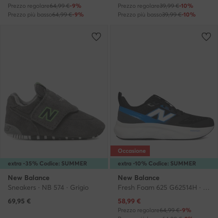
Prezzo regolare
64,99 €
-9%
Prezzo regolare
39,99 €
-10%
Prezzo più basso
64,99 €
-9%
Prezzo più basso
39,99 €
-10%
Occasione
extra -35% Codice: SUMMER
extra -10% Codice: SUMMER
New Balance
New Balance
Sneakers · NB 574 · Grigio
Fresh Foam 625 G62514H · Sneakers
Prezzo attuale
69,95
€
58,99
€
Prezzo regolare
64,99 €
-9%