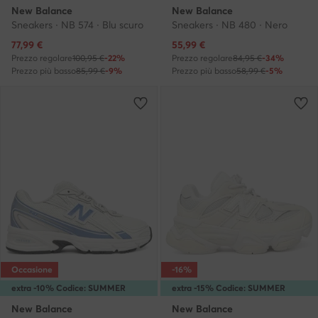
New Balance
New Balance
Sneakers · NB 574 · Blu scuro
Sneakers · NB 480 · Nero
Prezzo attuale
Prezzo attuale
77,99
€
55,99
€
Prezzo regolare
100,95 €
-22%
Prezzo regolare
84,95 €
-34%
Prezzo più basso
85,99 €
-9%
Prezzo più basso
58,99 €
-5%
Occasione
-16%
extra -10% Codice: SUMMER
extra -15% Codice: SUMMER
New Balance
New Balance