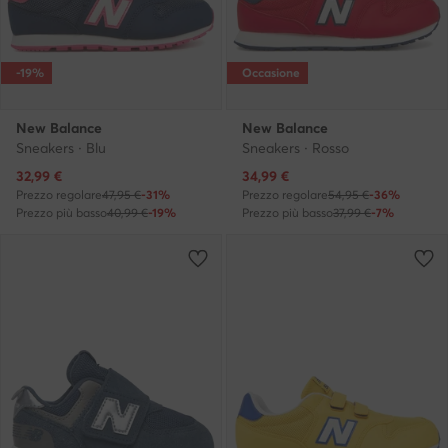
-19%
Occasione
New Balance
New Balance
Sneakers · Blu
Sneakers · Rosso
Prezzo attuale
Prezzo attuale
32,99
€
34,99
€
Prezzo regolare
47,95 €
-31%
Prezzo regolare
54,95 €
-36%
Prezzo più basso
40,99 €
-19%
Prezzo più basso
37,99 €
-7%