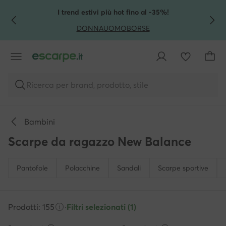
VAI AL CONTENUTO PRINCIPALE
VAI ALLA RICERCA
I trend estivi più hot fino al -35%!
DONNA
UOMO
BORSE
Ricerca per brand, prodotto, stile
Bambini
Scarpe da ragazzo New Balance
Pantofole
Polacchine
Sandali
Scarpe sportive
Prodotti: 155
·
Filtri selezionati (1)