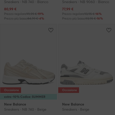
Sneakers · NB 740 · Bianco
Sneakers · NB 9060 · Bianco
Prezzo attuale
Prezzo attuale
80,99
€
77,99
€
Prezzo regolare
99,99 €
-19%
Prezzo regolare
93,95 €
-16%
Prezzo più basso
84,99 €
-4%
Prezzo più basso
93,95 €
-16%
Occasione
Occasione
extra -10% Codice: SUMMER
New Balance
New Balance
Sneakers · NB 740 · Beige
Sneakers · Beige