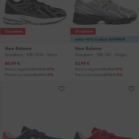
Occasione
Occasione
extra -10% Codice: SUMMER
New Balance
New Balance
Sneakers · NB 1906 · Nero
Sneakers · NB 740 · Grigio
Prezzo attuale
Prezzo attuale
80,99
€
82,99
€
Prezzo regolare
129,95 €
-37%
Prezzo regolare
99,99 €
-17%
Prezzo più basso
86,99 €
-6%
Prezzo più basso
87,99 €
-5%