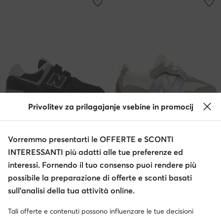
Privolitev za prilagajanje vsebine in promocij
Occasione
Occasione
extra -10% Codice: SUMMER
extra -10% Codice: SUMMER
Vorremmo presentarti le OFFERTE e SCONTI
New Balance
New Balance
INTERESSANTI più adatti alle tue preferenze ed
Sneakers · NB 574 · Nero
Sneakers · Grigio
interessi. Fornendo il tuo consenso puoi rendere più
Prezzo attuale
Prezzo attuale
51,99
€
46,99
€
possibile la preparazione di offerte e sconti basati
Prezzo regolare
69,99 €
-25%
Prezzo regolare
58,95 €
-20%
Prezzo più basso
54,99 €
-5%
Prezzo più basso
48,99 €
-4%
sull’analisi della tua attività online.
Tali offerte e contenuti possono influenzare le tue decisioni