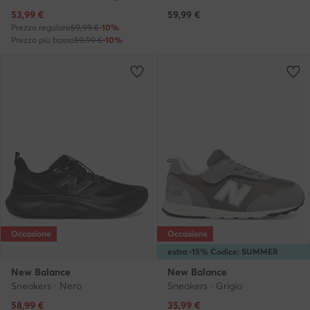
Prezzo attuale
53,99
€
59,99
€
Prezzo regolare
59,99 €
-10%
Prezzo più basso
59,99 €
-10%
Occasione
Occasione
extra -15% Codice: SUMMER
New Balance
New Balance
Sneakers · Nero
Sneakers · Grigio
Prezzo attuale
Prezzo attuale
58,99
€
35,99
€