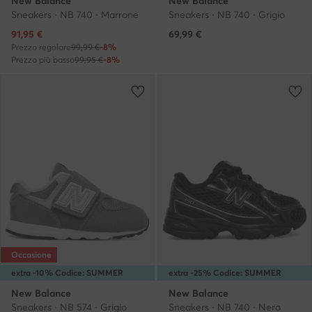
New Balance
New Balance
Sneakers · NB 740 · Marrone
Sneakers · NB 740 · Grigio
Prezzo attuale
91,95
€
69,99
€
Prezzo regolare
99,99 €
-8%
Prezzo più basso
99,95 €
-8%
Occasione
extra -10% Codice: SUMMER
extra -25% Codice: SUMMER
New Balance
New Balance
Sneakers · NB 574 · Grigio
Sneakers · NB 740 · Nero