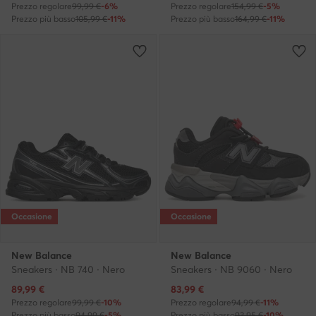
Prezzo regolare
99,99 €
-6%
Prezzo regolare
154,99 €
-5%
Prezzo più basso
105,99 €
-11%
Prezzo più basso
164,99 €
-11%
Occasione
Occasione
New Balance
New Balance
Sneakers · NB 740 · Nero
Sneakers · NB 9060 · Nero
Prezzo attuale
Prezzo attuale
89,99
€
83,99
€
Prezzo regolare
99,99 €
-10%
Prezzo regolare
94,99 €
-11%
Prezzo più basso
94,99 €
-5%
Prezzo più basso
93,95 €
-10%