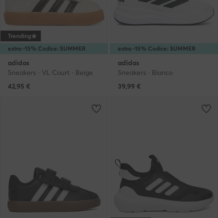
Trending
extra -15% Codice: SUMMER
extra -15% Codice: SUMMER
adidas
adidas
Sneakers · VL Court · Beige
Sneakers · Bianco
42,95
€
39,99
€