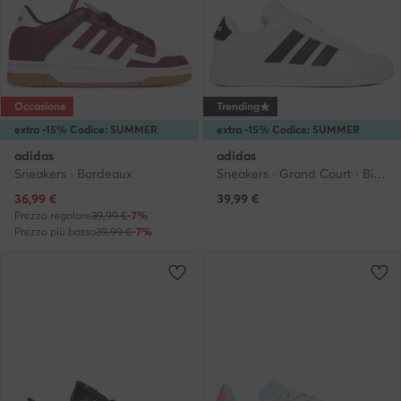
Occasione
Trending
extra -15% Codice: SUMMER
extra -15% Codice: SUMMER
adidas
adidas
Sneakers · Bordeaux
Sneakers · Grand Court · Bianco
Prezzo attuale
36,99
€
39,99
€
Prezzo regolare
39,99 €
-7%
Prezzo più basso
39,99 €
-7%