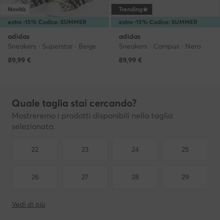
Novità
Trending
extra -15% Codice: SUMMER
extra -15% Codice: SUMMER
adidas
adidas
Sneakers · Superstar · Beige
Sneakers · Campus · Nero
89,99
€
89,99
€
Quale taglia stai cercando?
Mostreremo i prodotti disponibili nella taglia
selezionata.
22
23
24
25
26
27
28
29
Vedi di più