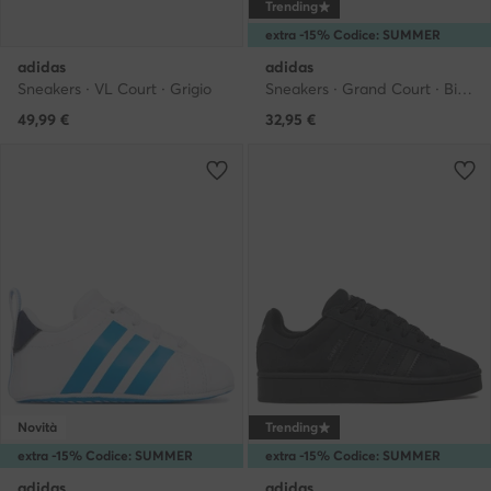
Trending
extra -15% Codice: SUMMER
adidas
adidas
Sneakers · VL Court · Grigio
Sneakers · Grand Court · Bianco
49,99
€
32,95
€
Novità
Trending
extra -15% Codice: SUMMER
extra -15% Codice: SUMMER
adidas
adidas