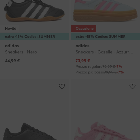
Novità
Occasione
extra -15% Codice: SUMMER
extra -15% Codice: SUMMER
adidas
adidas
Sneakers · Nero
Sneakers · Gazelle · Azzurro chiaro
Prezzo attuale
44,99
€
73,99
€
Prezzo regolare
79,99 €
-7%
Prezzo più basso
79,99 €
-7%