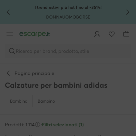
VAI AL CONTENUTO PRINCIPALE
VAI ALLA RICERCA
I trend estivi più hot fino al -35%!
DONNA
UOMO
BORSE
Ricerca per brand, prodotto, stile
Pagina principale
Calzature per bambini adidas
Bambina
Bambino
Prodotti: 1.114
·
Filtri selezionati (1)