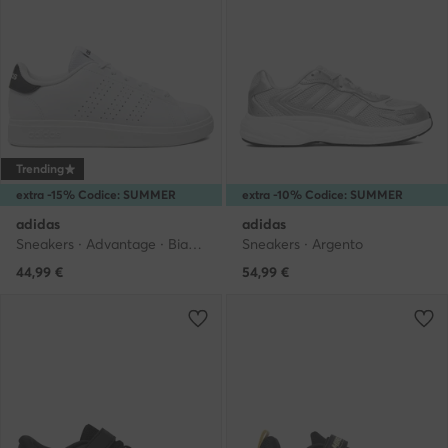
Trending
extra -15% Codice: SUMMER
extra -10% Codice: SUMMER
adidas
adidas
Sneakers · Advantage · Bianco
Sneakers · Argento
44,99
€
54,99
€