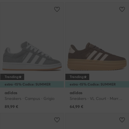
Trending
Trending
extra -15% Codice: SUMMER
extra -15% Codice: SUMMER
adidas
adidas
Sneakers · Campus · Grigio
Sneakers · VL Court · Marrone
89,99
€
64,99
€