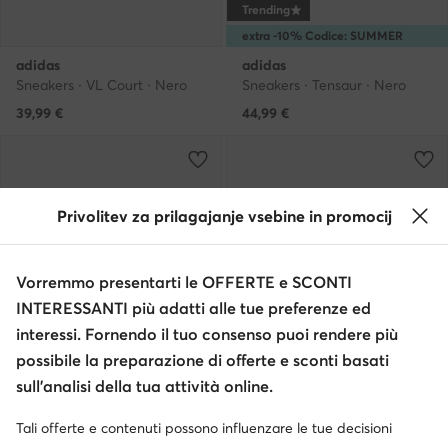
Trending
extra -10% Codice: SUMMER
adidas
adidas
Sneakers · VL Court · Nero
Sneakers · Tensaur · Nero
39,99
€
44,99
€
Privolitev za prilagajanje vsebine in promocij
Vorremmo presentarti le OFFERTE e SCONTI
INTERESSANTI più adatti alle tue preferenze ed
interessi. Fornendo il tuo consenso puoi rendere più
possibile la preparazione di offerte e sconti basati
sull’analisi della tua attività online.
Trending
Tali offerte e contenuti possono influenzare le tue decisioni