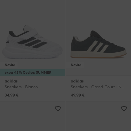
Novità
Novità
extra -15% Codice: SUMMER
adidas
adidas
Sneakers · Bianco
Sneakers · Grand Court · Nero
34,99
€
49,99
€