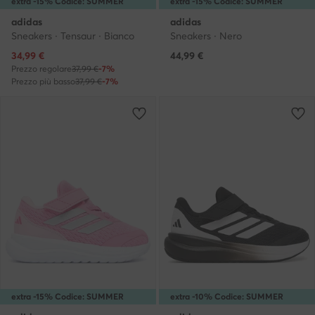
extra -15% Codice: SUMMER
extra -15% Codice: SUMMER
adidas
adidas
Sneakers · Tensaur · Bianco
Sneakers · Nero
Prezzo attuale
34,99
€
44,99
€
Prezzo regolare
37,99 €
-7%
Prezzo più basso
37,99 €
-7%
extra -15% Codice: SUMMER
extra -10% Codice: SUMMER