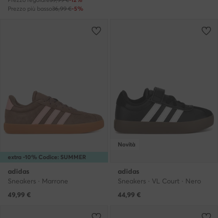
Prezzo più basso
36,99 €
-5%
Novità
extra -10% Codice: SUMMER
adidas
adidas
Sneakers · Marrone
Sneakers · VL Court · Nero
49,99
€
44,99
€