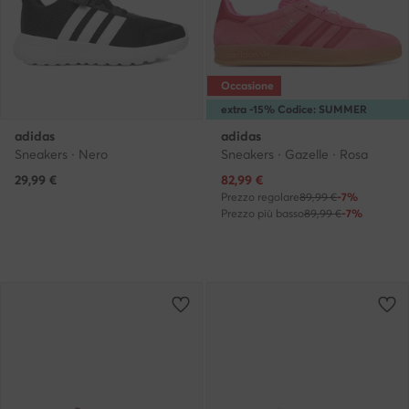
Occasione
extra -15% Codice: SUMMER
adidas
adidas
Sneakers · Nero
Sneakers · Gazelle · Rosa
Prezzo attuale
29,99
€
82,99
€
Prezzo regolare
89,99 €
-7%
Prezzo più basso
89,99 €
-7%