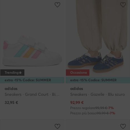
Trending
Occasione
extra -15% Codice: SUMMER
extra -15% Codice: SUMMER
adidas
adidas
Sneakers · Grand Court · Bianco
Sneakers · Gazelle · Blu scuro
Prezzo attuale
32,95
€
92,99
€
Prezzo regolare
99,99 €
-7%
Prezzo più basso
99,99 €
-7%