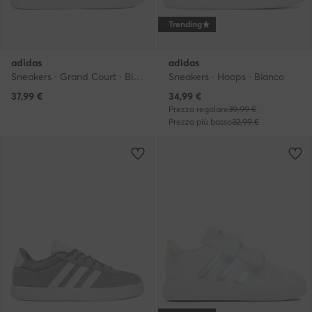
Trending
adidas
adidas
Sneakers · Grand Court · Bianco
Sneakers · Hoops · Bianco
Prezzo attuale
37,99
€
34,99
€
Prezzo regolare
39,99 €
Prezzo più basso
32,99 €