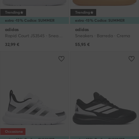
Trending
Trending
extra -15% Codice: SUMMER
extra -15% Codice: SUMMER
adidas
adidas
Rapid Court JS3545 · Sneakers
Sneakers · Barreda · Crema
32,99
€
55,95
€
Occasione