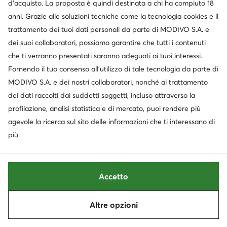
adidas
adidas
d’acquisto. La proposta è quindi destinata a chi ha compiuto 18
Sneakers · Bianco
Sneakers · VL Court · Bianco
anni. Grazie alle soluzioni tecniche come la tecnologia cookies e il
49,99
€
39,99
€
trattamento dei tuoi dati personali da parte di MODIVO S.A. e
dei suoi collaboratori, possiamo garantire che tutti i contenuti
che ti verranno presentati saranno adeguati ai tuoi interessi.
Fornendo il tuo consenso all’utilizzo di tale tecnologia da parte di
MODIVO S.A. e dei nostri collaboratori, nonché al trattamento
dei dati raccolti dai suddetti soggetti, incluso attraverso la
profilazione, analisi statistica e di mercato, puoi rendere più
agevole la ricerca sul sito delle informazioni che ti interessano di
più.
Trending
Accetto
extra -10% Codice: SUMMER
adidas
adidas
Altre opzioni
Sneakers · Rosa chiaro
Sneakers · Tensaur · Grigio
Ordina
Filtra
1
Prezzo attuale
49,99
€
35,99
€