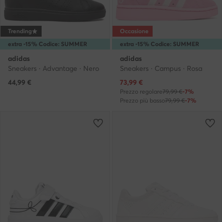
Trending
Occasione
extra -15% Codice: SUMMER
extra -15% Codice: SUMMER
adidas
adidas
Sneakers · Advantage · Nero
Sneakers · Campus · Rosa
Prezzo attuale
44,99
€
73,99
€
Prezzo regolare
79,99 €
-7%
Prezzo più basso
79,99 €
-7%