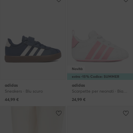
Novità
extra -15% Codice: SUMMER
adidas
adidas
Sneakers · Blu scuro
Scarpette per neonati · Bianco
44,99
€
24,99
€