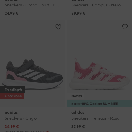
Sneakers · Grand Court · Bianco
Sneakers · Campus · Nero
24,99
€
89,99
€
Trending
Occasione
Novità
extra -15% Codice: SUMMER
adidas
adidas
Sneakers · Grigio
Sneakers · Tensaur · Rosa
Prezzo attuale
34,99
€
37,99
€
Prezzo regolare
39,99 €
-12%