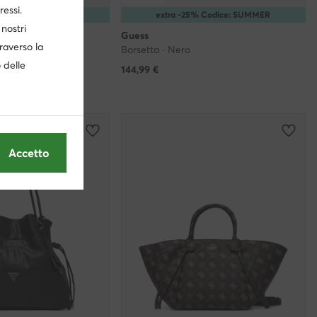
ressi.
5% Codice: SUMMER
extra -25% Codice: SUMMER
nostri
Guess
traverso la
ne
Borsetta · Nero
o delle
144,99
€
,99 €
-6%
4,99 €
-6%
Accetto