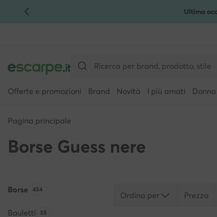
Ultima occ
VAI AL CONTENUTO PRINCIPALE
VAI ALLA RICERCA
Offerte e promozioni
Brand
Novità
I più amati
Donna
Pagina principale
Borse Guess nere
Borse
Quantità di prodotti:
454
Ordina per
Prezzo
Bauletti
Quantità di prodotti:
55