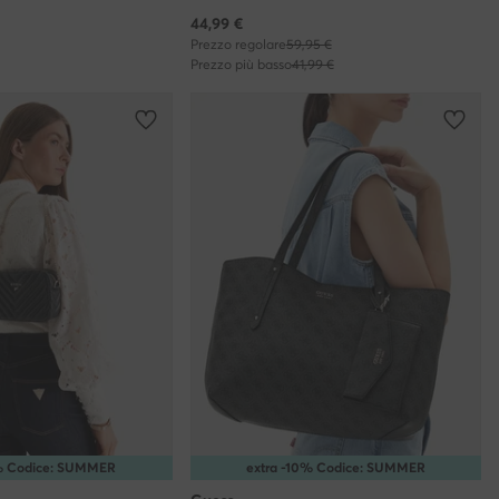
Prezzo attuale
44,99
€
Prezzo regolare
59,95 €
Prezzo più basso
41,99 €
0% Codice: SUMMER
extra -10% Codice: SUMMER