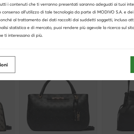
utti i contenuti che ti verranno presentati saranno adeguati ai tuoi inte
extra -15% Codice: SUMMER
extra -2
 consenso all’utilizzo di tale tecnologia da parte di MODIVO S.A. e dei 
Guess
Guess
nonché al trattamento dei dati raccolti dai suddetti soggetti, incluso at
Borsetta · Nero
Borsetta · Marro
nalisi statistica e di mercato, puoi rendere più agevole la ricerca sul sit
Prezzo attuale
Prezzo attuale
121,99
€
144,99
€
Prezzo regolare
134,99 €
-9%
Prezzo regolare
154
e ti interessano di più.
Prezzo più basso
134,99 €
-9%
Prezzo più basso
15
ioni