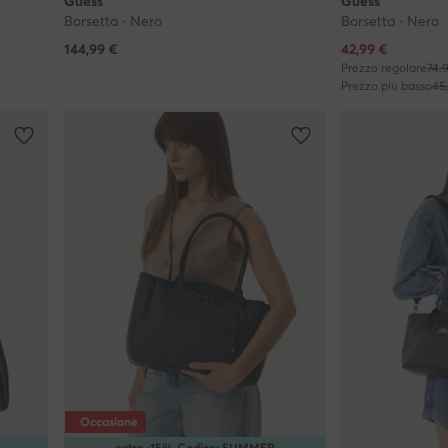
Guess
Guess
Borsetta · Nero
Borsetta · Nero
Prezzo attuale
144,99
€
42,99
€
Prezzo regolare
74,
Prezzo più basso
45
Occasione
extra -15% Codice: SUMMER