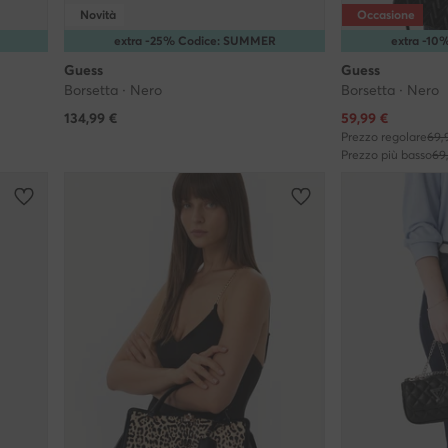
Novità
Occasione
extra -25% Codice: SUMMER
extra -1
Guess
Guess
Borsetta · Nero
Borsetta · Nero
Prezzo attuale
134,99
€
59,99
€
Prezzo regolare
69,
Prezzo più basso
69