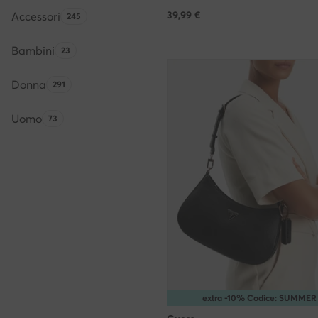
39,99
€
Accessori
Quantità di prodotti:
245
Bambini
Quantità di prodotti:
23
Donna
Quantità di prodotti:
291
Uomo
Quantità di prodotti:
73
extra -10% Codice: SUMMER