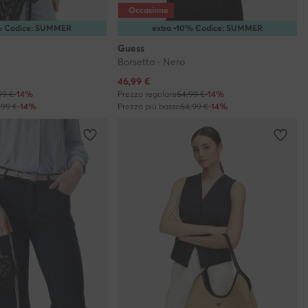
Occasione
0% Codice: SUMMER
extra -10% Codice: SUMMER
Guess
Borsetta · Nero
Prezzo attuale
46,99
€
99 €
-14%
Prezzo regolare
54,99 €
-14%
,99 €
-14%
Prezzo più basso
54,99 €
-14%