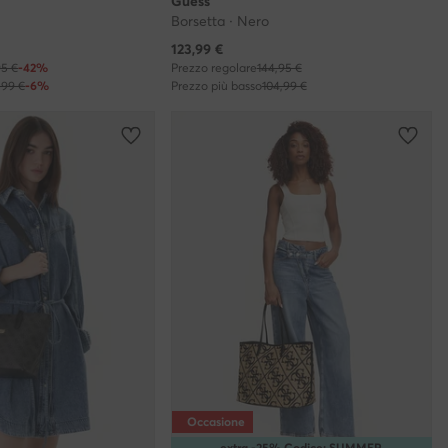
Guess
Borsetta · Nero
Prezzo attuale
123,99
€
95 €
-42%
Prezzo regolare
144,95 €
,99 €
-6%
Prezzo più basso
104,99 €
Occasione
extra -25% Codice: SUMMER