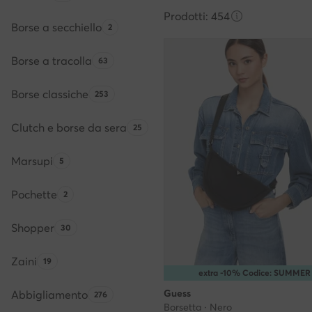
Prodotti: 454
Borse a secchiello
Quantità di prodotti:
2
Borse a tracolla
Quantità di prodotti:
63
Borse classiche
Quantità di prodotti:
253
Clutch e borse da sera
Quantità di prodotti:
25
Marsupi
Quantità di prodotti:
5
Pochette
Quantità di prodotti:
2
Shopper
Quantità di prodotti:
30
Zaini
Quantità di prodotti:
19
extra -10% Codice: SUMMER
Guess
Abbigliamento
Quantità di prodotti:
276
Borsetta · Nero