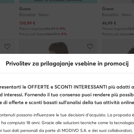
Guess
Guess
Borsetta · Nero
Borsetta · Nero
Prezzo attuale
Prezzo attuale
130,99
€
46,99
€
Prezzo regolare
144,99 €
-9%
Prezzo regolare
74,
Prezzo più basso
144,99 €
-9%
Prezzo più basso
44
Privolitev za prilagajanje vsebine in promocij
esentarti le OFFERTE e SCONTI INTERESSANTI più adatti al
d interessi. Fornendo il tuo consenso puoi rendere più possibi
di offerte e sconti basati sull’analisi della tua attività online
contenuti possono influenzare le tue decisioni d’acquisto. La proposta 
 ha compiuto 18 anni. Grazie alle soluzioni tecniche come la tecnologia 
i tuoi dati personali da parte di MODIVO S.A. e dei suoi collaboratori
Occasione
Occasione