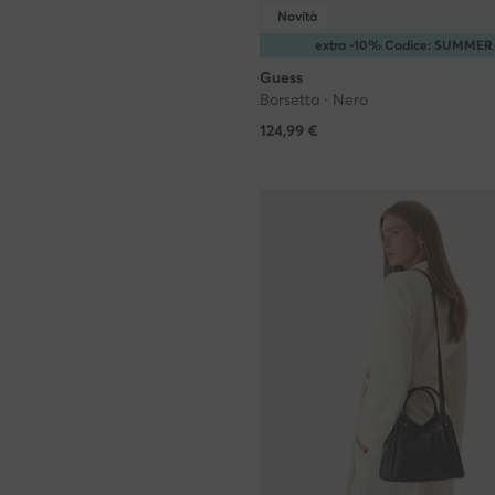
Novità
extra -10% Codice: SUMMER
Guess
Borsetta · Nero
124,99
€