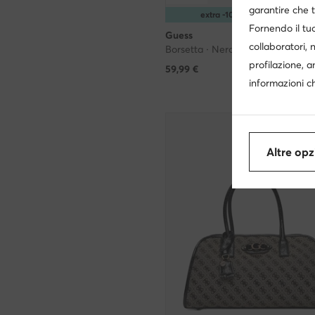
garantire che t
extra -10% Codice: SUMMER
Fornendo il tuo
Guess
collaboratori, 
Borsetta · Nero
profilazione, a
59,99
€
informazioni ch
Altre opz