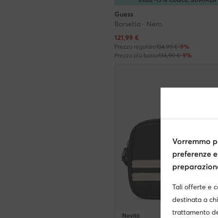
Guess
Borsetta · Nero
Prezzo attuale
121,99
€
Prezzo regolare
134,99 €
-9%
Prezzo più basso
134,99 €
-9%
Vorremmo pr
preferenze e
preparazione 
Tali offerte e 
destinata a chi
trattamento de
Novità