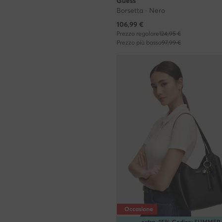
Guess
Borsetta · Nero
Prezzo attuale
106,99
€
Prezzo regolare
124,95 €
Prezzo più basso
97,99 €
Occasione
extra -15% Codice: SUMMER