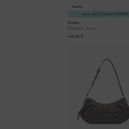
Novità
extra -25% Codice: SUMMER
Guess
Borsetta · Nero
144,99
€