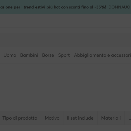
asione per i trend estivi più hot con sconti fino al -35%!
DONNA
UO
Uomo
Bambini
Borse
Sport
Abbigliamento e accessori
Tipo di prodotto
Motivo
Il set include
Materiali
U