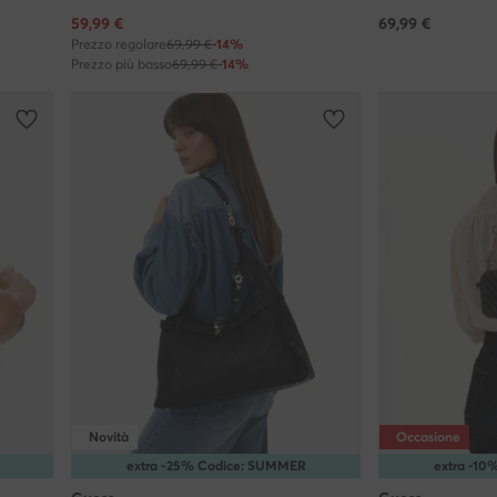
Prezzo attuale
59,99
€
69,99
€
Prezzo regolare
69,99 €
-14%
Prezzo più basso
69,99 €
-14%
Novità
Occasione
extra -25% Codice: SUMMER
extra -1