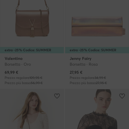
extra -25% Codice: SUMMER
extra -25% Codice: SUMMER
Valentino
Jenny Fairy
Borsetta · Oro
Borsetta · Rosa
Prezzo attuale
Prezzo attuale
69,99
€
27,95
€
Prezzo regolare
109,95 €
Prezzo regolare
34,99 €
Prezzo più basso
56,99 €
Prezzo più basso
27,95 €