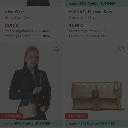
extra -25% Codice: SUMMER
Nine West
MICHAEL Michael Kors
Borsetta · Oro
Borsetta · Oro
Prezzo attuale
Prezzo attuale
33,99
€
96,99
€
Prezzo regolare
53,68 €
-36%
Prezzo regolare
124,95 €
Prezzo più basso
37,95 €
-10%
Prezzo più basso
84,99 €
Occasione
Occasione
extra -15% Codice: SUMMER
extra -15% Codice: SUMMER