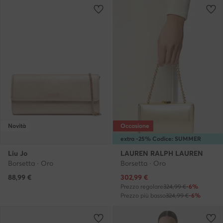
Novità
Occasione
extra -25% Codice: SUMMER
Liu Jo
LAUREN RALPH LAUREN
Borsetta · Oro
Borsetta · Oro
Prezzo attuale
88,99
€
302,99
€
Prezzo regolare
324,99 €
-6%
Prezzo più basso
324,99 €
-6%