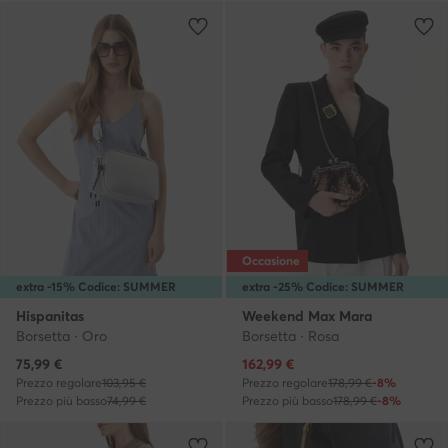
Occasione
extra -15% Codice: SUMMER
extra -25% Codice: SUMMER
Hispanitas
Weekend Max Mara
Borsetta · Oro
Borsetta · Rosa
Prezzo attuale
Prezzo attuale
75,99
€
162,99
€
Prezzo regolare
103,95 €
Prezzo regolare
178,99 €
-8%
Prezzo più basso
74,99 €
Prezzo più basso
178,99 €
-8%