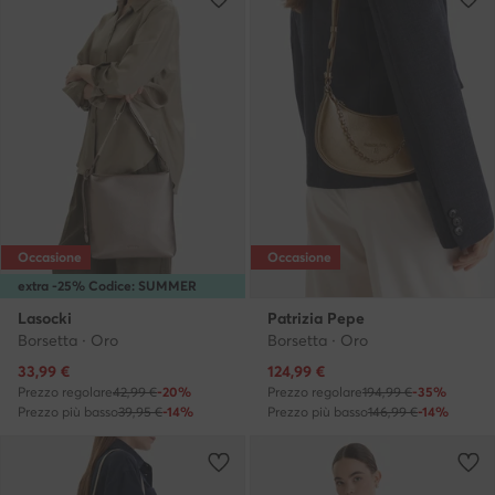
Occasione
Occasione
extra -25% Codice: SUMMER
Lasocki
Patrizia Pepe
Borsetta · Oro
Borsetta · Oro
Prezzo attuale
Prezzo attuale
33,99
€
124,99
€
Prezzo regolare
42,99 €
-20%
Prezzo regolare
194,99 €
-35%
Prezzo più basso
39,95 €
-14%
Prezzo più basso
146,99 €
-14%