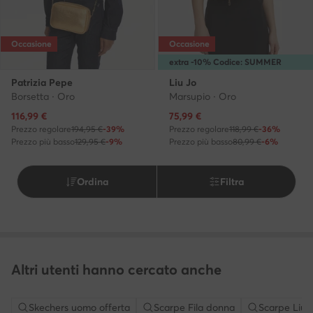
Occasione
Occasione
extra -10% Codice: SUMMER
Patrizia Pepe
Liu Jo
Borsetta · Oro
Marsupio · Oro
Prezzo attuale
Prezzo attuale
116,99
€
75,99
€
Prezzo regolare
194,95 €
-39%
Prezzo regolare
118,99 €
-36%
Prezzo più basso
129,95 €
-9%
Prezzo più basso
80,99 €
-6%
Ordina
Filtra
Altri utenti hanno cercato anche
Skechers uomo offerta
Scarpe Fila donna
Scarpe Liu 