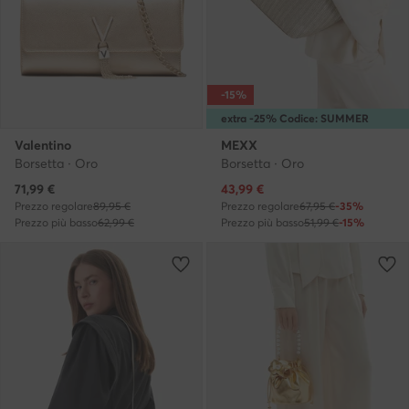
-15%
extra -25% Codice: SUMMER
Valentino
MEXX
Borsetta · Oro
Borsetta · Oro
Prezzo attuale
Prezzo attuale
71,99
€
43,99
€
Prezzo regolare
89,95 €
Prezzo regolare
67,95 €
-35%
Prezzo più basso
62,99 €
Prezzo più basso
51,99 €
-15%