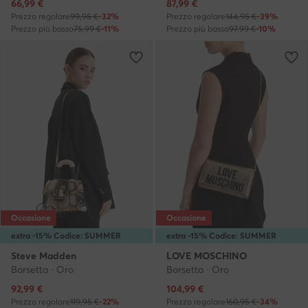
Prezzo attuale
Prezzo attuale
66,99
€
87,99
€
Prezzo regolare
99,95 €
-32%
Prezzo regolare
144,95 €
-39%
Prezzo più basso
75,99 €
-11%
Prezzo più basso
97,99 €
-10%
Occasione
Occasione
extra -15% Codice: SUMMER
extra -15% Codice: SUMMER
Steve Madden
LOVE MOSCHINO
Borsetta · Oro
Borsetta · Oro
Prezzo attuale
Prezzo attuale
92,99
€
104,99
€
Prezzo regolare
119,95 €
-22%
Prezzo regolare
160,95 €
-34%