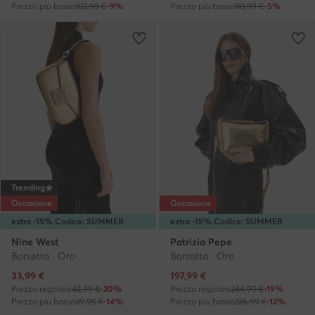
Prezzo più basso
102,99 €
-9%
Prezzo più basso
110,99 €
-5%
Trending
Occasione
Occasione
extra -15% Codice: SUMMER
extra -15% Codice: SUMMER
Nine West
Patrizia Pepe
Borsetta · Oro
Borsetta · Oro
Prezzo attuale
Prezzo attuale
33,99
€
197,99
€
Prezzo regolare
42,99 €
-20%
Prezzo regolare
244,99 €
-19%
Prezzo più basso
39,95 €
-14%
Prezzo più basso
226,99 €
-12%