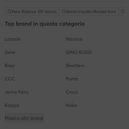
New Balance 327 donna
Borsa tracolla Michael Kors
S
Top brand in questa categoria
Lasocki
Nautica
Geox
GINO ROSSI
Roxy
Skechers
CCC
Puma
Jenny Fairy
Crocs
Kappa
Hoka
Mostra altri brand