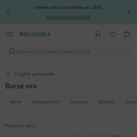
VAI AL CONTENUTO PRINCIPALE
VAI ALLA RICERCA
I trend estivi più hot fino al -35%!
DONNA
UOMO
BORSE
Ricerca per brand, prodotto, stile
Pagina principale
Borse oro
Borse
Abbigliamento
Accessori
Bambini
Donn
Prodotti: 44