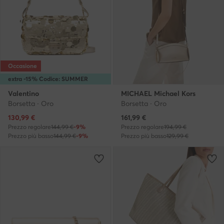
Occasione
extra -15% Codice: SUMMER
Valentino
MICHAEL Michael Kors
Borsetta · Oro
Borsetta · Oro
Prezzo attuale
Prezzo attuale
130,99
€
161,99
€
Prezzo regolare
144,99 €
-9%
Prezzo regolare
194,99 €
Prezzo più basso
144,99 €
-9%
Prezzo più basso
129,99 €