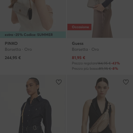
Occasione
extra -25% Codice: SUMMER
PINKO
Guess
Borsetta · Oro
Borsetta · Oro
Prezzo attuale
244,95
€
81,95
€
Prezzo regolare
144,95 €
-43%
Prezzo più basso
89,95 €
-8%