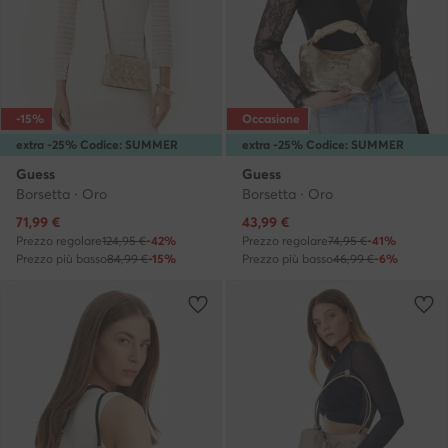
-15%
Occasione
extra -25% Codice: SUMMER
extra -25% Codice: SUMMER
Guess
Guess
Borsetta · Oro
Borsetta · Oro
Prezzo attuale
Prezzo attuale
71,99
€
43,99
€
Prezzo regolare
124,95 €
-42%
Prezzo regolare
74,95 €
-41%
Prezzo più basso
84,99 €
-15%
Prezzo più basso
46,99 €
-6%