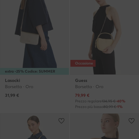
Occasione
extra -25% Codice: SUMMER
Lasocki
Guess
Borsetta · Oro
Borsetta · Oro
Prezzo attuale
31,99
€
79,99
€
Prezzo regolare
134,95 €
-40%
Prezzo più basso
80,99 €
-1%