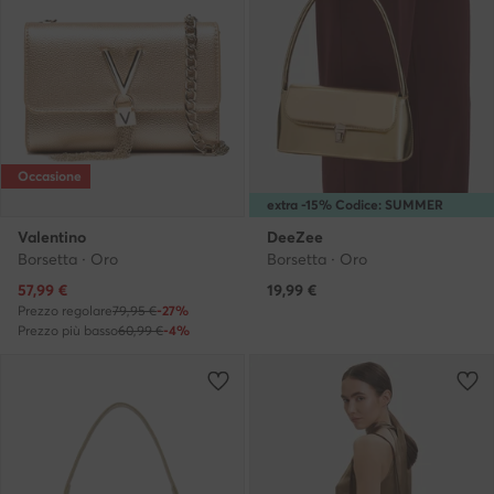
Occasione
extra -15% Codice: SUMMER
Valentino
DeeZee
Borsetta · Oro
Borsetta · Oro
Prezzo attuale
57,99
€
19,99
€
Prezzo regolare
79,95 €
-27%
Prezzo più basso
60,99 €
-4%