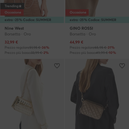
Trending
Occasione
Occasione
extra -25% Codice: SUMMER
extra -25% Codice: SUMMER
Nine West
GINO ROSSI
Borsetta · Oro
Borsetta · Oro
Prezzo attuale
Prezzo attuale
32,99
€
44,99
€
Prezzo regolare
51,95 €
-36%
Prezzo regolare
65,95 €
-31%
Prezzo più basso
33,99 €
-2%
Prezzo più basso
49,99 €
-10%