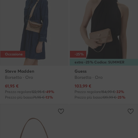
Occasione
-25%
extra -25% Codice: SUMMER
Steve Madden
Guess
Borsetta · Oro
Borsetta · Oro
Prezzo attuale
Prezzo attuale
61,95
€
103,99
€
Prezzo regolare
122,95 €
-49%
Prezzo regolare
154,99 €
-32%
Prezzo più basso
71,95 €
-13%
Prezzo più basso
139,99 €
-25%