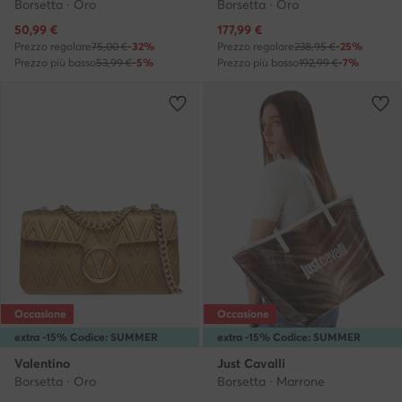
Borsetta · Oro
Borsetta · Oro
Prezzo attuale
Prezzo attuale
50,99
€
177,99
€
Prezzo regolare
75,00 €
-32%
Prezzo regolare
238,95 €
-25%
Prezzo più basso
53,99 €
-5%
Prezzo più basso
192,99 €
-7%
Occasione
Occasione
extra -15% Codice: SUMMER
extra -15% Codice: SUMMER
Valentino
Just Cavalli
Borsetta · Oro
Borsetta · Marrone