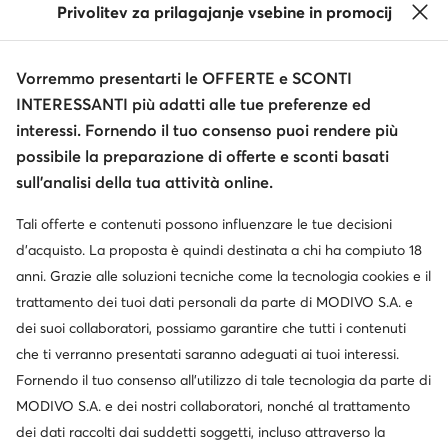
Privolitev za prilagajanje vsebine in promocij
Informazioni
Vorremmo presentarti le OFFERTE e SCONTI
INTERESSANTI più adatti alle tue preferenze ed
interessi. Fornendo il tuo consenso puoi rendere più
possibile la preparazione di offerte e sconti basati
sull’analisi della tua attività online.
Tali offerte e contenuti possono influenzare le tue decisioni
Cambia paese: Italia (IT)
d’acquisto. La proposta è quindi destinata a chi ha compiuto 18
anni. Grazie alle soluzioni tecniche come la tecnologia cookies e il
trattamento dei tuoi dati personali da parte di MODIVO S.A. e
© escarpe.it 2026
dei suoi collaboratori, possiamo garantire che tutti i contenuti
Termini e condizioni
Modifica impostazioni
che ti verranno presentati saranno adeguati ai tuoi interessi.
Informativa sulla privacy
Protezione dei dati
Fornendo il tuo consenso all’utilizzo di tale tecnologia da parte di
MODIVO S.A. e dei nostri collaboratori, nonché al trattamento
dei dati raccolti dai suddetti soggetti, incluso attraverso la