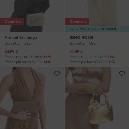
Occasione
Occasione
extra -25% Codice: SUMMER
Armani Exchange
GINO ROSSI
Borsetta · Oro
Borsetta · Oro
Prezzo attuale
Prezzo attuale
82,99
€
47,99
€
Prezzo regolare
130,95 €
-36%
Prezzo regolare
69,95 €
-31%
Prezzo più basso
96,99 €
-14%
Prezzo più basso
53,99 €
-11%