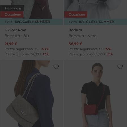
Trending
Occasione
Occasione
extra -10% Codice: SUMMER
extra -15% Codice: SUMMER
G-Star Raw
Badura
Borsetta · Blu
Borsetta · Nero
Prezzo attuale
Prezzo attuale
21,99
€
56,99
€
Prezzo regolare
46,95 €
-53%
Prezzo regolare
59,99 €
-5%
Prezzo più basso
24,99 €
-12%
Prezzo più basso
59,99 €
-5%