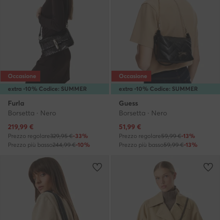
Occasione
Occasione
extra -10% Codice: SUMMER
extra -10% Codice: SUMMER
Furla
Guess
Borsetta · Nero
Borsetta · Nero
Prezzo attuale
Prezzo attuale
219,99
€
51,99
€
Prezzo regolare
329,95 €
-33%
Prezzo regolare
59,99 €
-13%
Prezzo più basso
244,99 €
-10%
Prezzo più basso
59,99 €
-13%