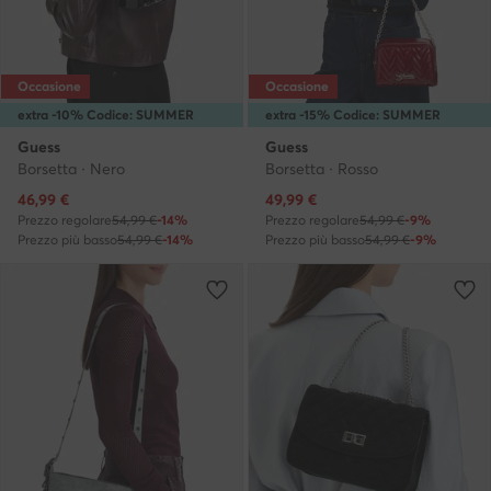
Occasione
Occasione
extra -10% Codice: SUMMER
extra -15% Codice: SUMMER
Guess
Guess
Borsetta · Nero
Borsetta · Rosso
Prezzo attuale
Prezzo attuale
46,99
€
49,99
€
Prezzo regolare
54,99 €
-14%
Prezzo regolare
54,99 €
-9%
Prezzo più basso
54,99 €
-14%
Prezzo più basso
54,99 €
-9%