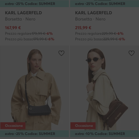
extra -25% Codice: SUMMER
extra -25% Codice: SUMMER
KARL LAGERFELD
KARL LAGERFELD
Borsetta · Nero
Borsetta · Nero
Prezzo attuale
Prezzo attuale
167,99
€
215,99
€
Prezzo regolare
179,99 €
-6%
Prezzo regolare
229,99 €
-6%
Prezzo più basso
179,99 €
-6%
Prezzo più basso
229,99 €
-6%
Occasione
Occasione
extra -25% Codice: SUMMER
extra -10% Codice: SUMMER