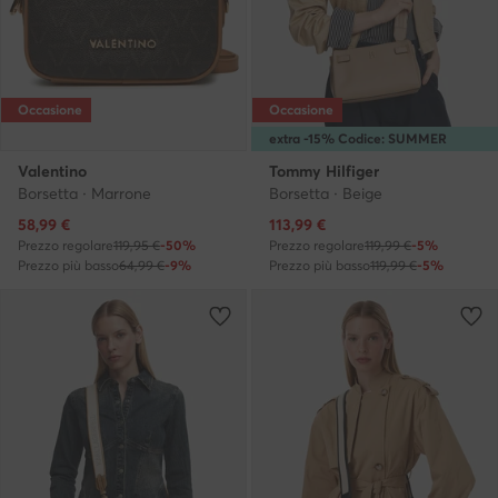
Occasione
Occasione
extra -15% Codice: SUMMER
Valentino
Tommy Hilfiger
Borsetta · Marrone
Borsetta · Beige
Prezzo attuale
Prezzo attuale
58,99
€
113,99
€
Prezzo regolare
119,95 €
-50%
Prezzo regolare
119,99 €
-5%
Prezzo più basso
64,99 €
-9%
Prezzo più basso
119,99 €
-5%