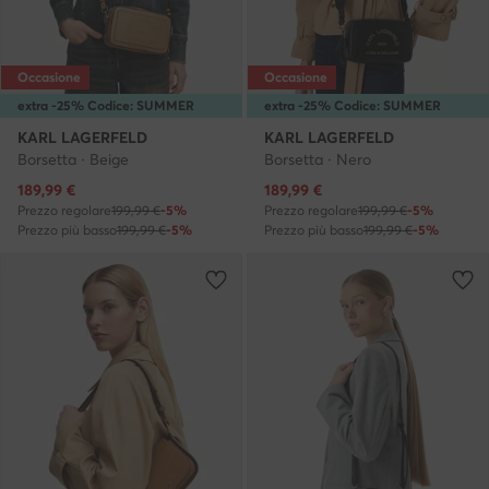
Occasione
Occasione
extra -25% Codice: SUMMER
extra -25% Codice: SUMMER
KARL LAGERFELD
KARL LAGERFELD
Borsetta · Beige
Borsetta · Nero
Prezzo attuale
Prezzo attuale
189,99
€
189,99
€
Prezzo regolare
199,99 €
-5%
Prezzo regolare
199,99 €
-5%
Prezzo più basso
199,99 €
-5%
Prezzo più basso
199,99 €
-5%