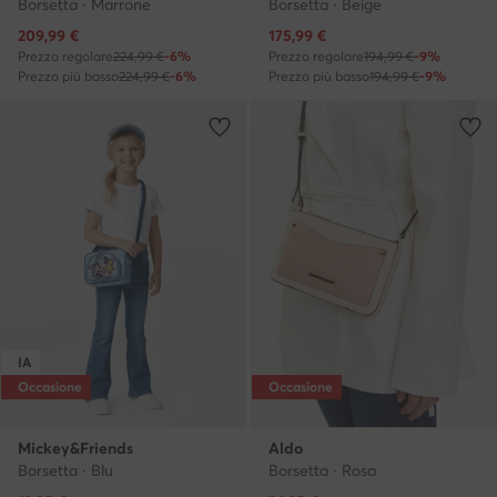
Borsetta · Marrone
Borsetta · Beige
Prezzo attuale
Prezzo attuale
209,99
€
175,99
€
Prezzo regolare
224,99 €
-6%
Prezzo regolare
194,99 €
-9%
Prezzo più basso
224,99 €
-6%
Prezzo più basso
194,99 €
-9%
IA
Occasione
Occasione
Mickey&Friends
Aldo
Borsetta · Blu
Borsetta · Rosa