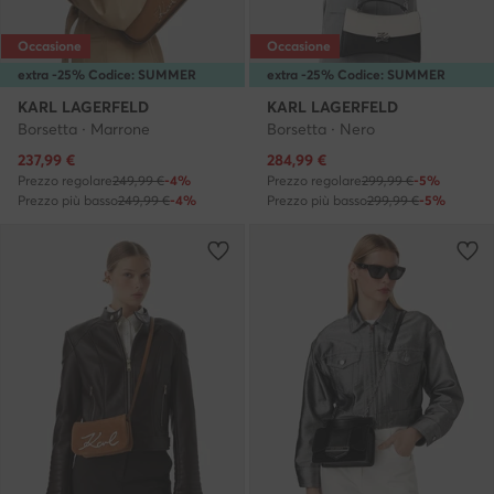
Occasione
Occasione
extra -25% Codice: SUMMER
extra -25% Codice: SUMMER
KARL LAGERFELD
KARL LAGERFELD
Borsetta · Marrone
Borsetta · Nero
Prezzo attuale
Prezzo attuale
237,99
€
284,99
€
Prezzo regolare
249,99 €
-4%
Prezzo regolare
299,99 €
-5%
Prezzo più basso
249,99 €
-4%
Prezzo più basso
299,99 €
-5%