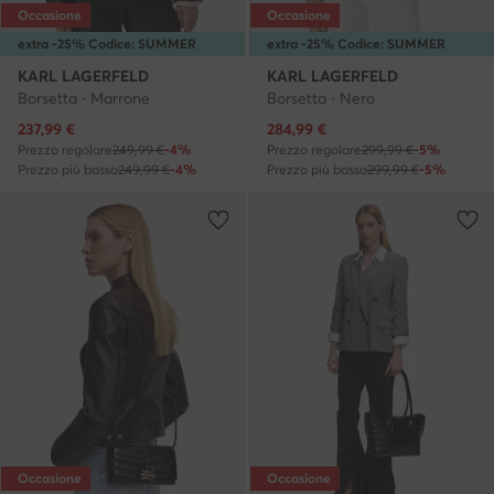
Occasione
Occasione
extra -25% Codice: SUMMER
extra -25% Codice: SUMMER
KARL LAGERFELD
KARL LAGERFELD
Borsetta · Marrone
Borsetta · Nero
Prezzo attuale
Prezzo attuale
237,99
€
284,99
€
Prezzo regolare
249,99 €
-4%
Prezzo regolare
299,99 €
-5%
Prezzo più basso
249,99 €
-4%
Prezzo più basso
299,99 €
-5%
Occasione
Occasione