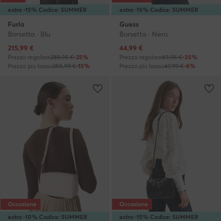
extra -15% Codice: SUMMER
extra -15% Codice: SUMMER
Furla
Guess
Borsetta · Blu
Borsetta · Nero
Prezzo attuale
Prezzo attuale
215,99
€
44,99
€
Prezzo regolare
288,95 €
-25%
Prezzo regolare
69,95 €
-35%
Prezzo più basso
255,99 €
-15%
Prezzo più basso
47,99 €
-6%
Occasione
Occasione
extra -10% Codice: SUMMER
extra -15% Codice: SUMMER