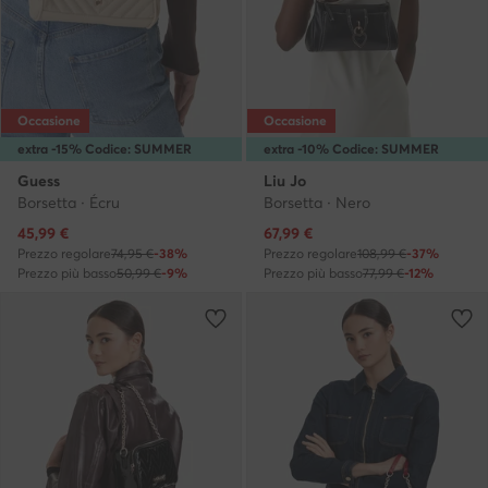
Occasione
Occasione
extra -15% Codice: SUMMER
extra -10% Codice: SUMMER
Guess
Liu Jo
Borsetta · Écru
Borsetta · Nero
Prezzo attuale
Prezzo attuale
45,99
€
67,99
€
Prezzo regolare
74,95 €
-38%
Prezzo regolare
108,99 €
-37%
Prezzo più basso
50,99 €
-9%
Prezzo più basso
77,99 €
-12%