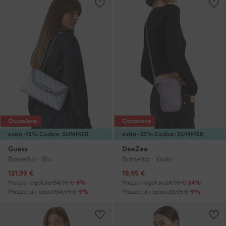
Occasione
Occasione
extra -15% Codice: SUMMER
extra -25% Codice: SUMMER
Guess
DeeZee
Borsetta · Blu
Borsetta · Viola
Prezzo attuale
Prezzo attuale
121,99
€
18,95
€
Prezzo regolare
134,99 €
-9%
Prezzo regolare
24,99 €
-24%
Prezzo più basso
134,99 €
-9%
Prezzo più basso
20,95 €
-9%