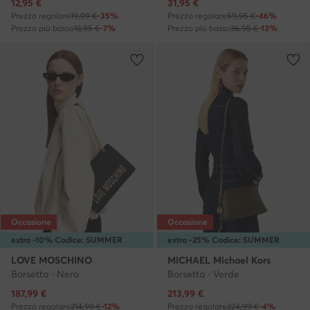
Prezzo attuale
Prezzo attuale
12,95
€
31,95
€
Prezzo regolare
19,99 €
-35%
Prezzo regolare
59,95 €
-46%
Prezzo più basso
13,95 €
-7%
Prezzo più basso
36,95 €
-13%
Occasione
Occasione
extra -10% Codice: SUMMER
extra -25% Codice: SUMMER
LOVE MOSCHINO
MICHAEL Michael Kors
Borsetta · Nero
Borsetta · Verde
Prezzo attuale
Prezzo attuale
187,99
€
213,99
€
Prezzo regolare
214,99 €
-12%
Prezzo regolare
224,99 €
-4%