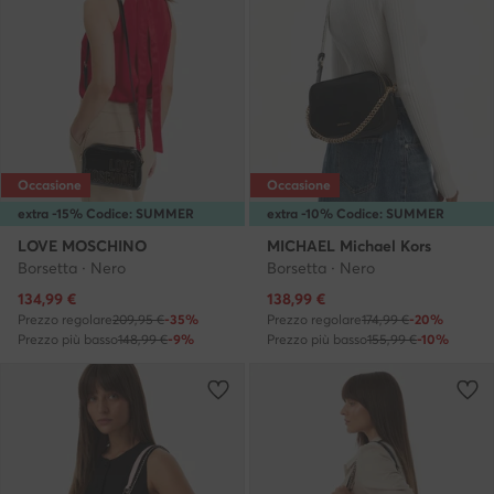
Occasione
Occasione
extra -15% Codice: SUMMER
extra -10% Codice: SUMMER
LOVE MOSCHINO
MICHAEL Michael Kors
Borsetta · Nero
Borsetta · Nero
Prezzo attuale
Prezzo attuale
134,99
€
138,99
€
Prezzo regolare
209,95 €
-35%
Prezzo regolare
174,99 €
-20%
Prezzo più basso
148,99 €
-9%
Prezzo più basso
155,99 €
-10%