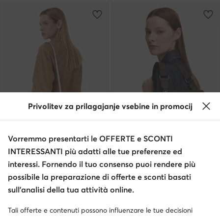
Privolitev za prilagajanje vsebine in promocij
Occasione
Occasione
Vorremmo presentarti le OFFERTE e SCONTI
extra -25% Codice: SUMMER
extra -15% Codice: SUMMER
INTERESSANTI più adatti alle tue preferenze ed
MICHAEL Michael Kors
Calvin Klein
interessi. Fornendo il tuo consenso puoi rendere più
Borsetta · Crema
Borsetta · Marrone
possibile la preparazione di offerte e sconti basati
Prezzo attuale
Prezzo attuale
213,99
€
89,99
€
sull’analisi della tua attività online.
Prezzo regolare
224,99 €
-4%
Prezzo regolare
99,99 €
-10%
Prezzo più basso
224,99 €
-4%
Prezzo più basso
99,99 €
-10%
Tali offerte e contenuti possono influenzare le tue decisioni