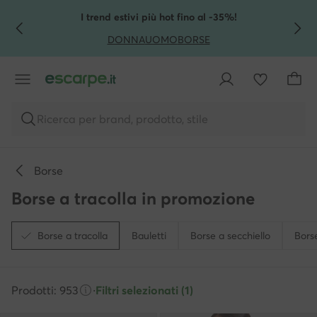
VAI AL CONTENUTO PRINCIPALE
VAI ALLA RICERCA
I trend estivi più hot fino al -35%!
DONNA
UOMO
BORSE
Ricerca per brand, prodotto, stile
Borse
Borse a tracolla in promozione
Borse a tracolla
Bauletti
Borse a secchiello
Borse
Prodotti: 953
·
Filtri selezionati (1)