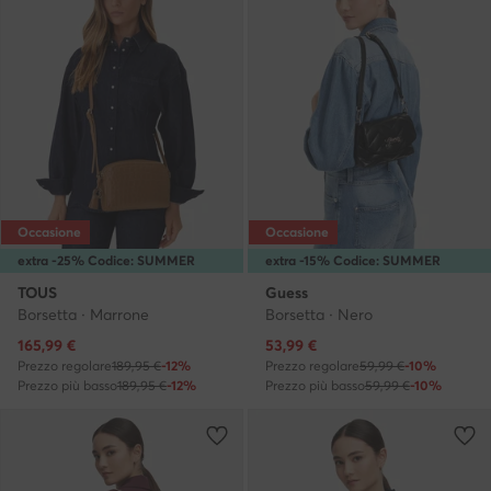
Occasione
Occasione
extra -25% Codice: SUMMER
extra -15% Codice: SUMMER
TOUS
Guess
Borsetta · Marrone
Borsetta · Nero
Prezzo attuale
Prezzo attuale
165,99
€
53,99
€
Prezzo regolare
189,95 €
-12%
Prezzo regolare
59,99 €
-10%
Prezzo più basso
189,95 €
-12%
Prezzo più basso
59,99 €
-10%