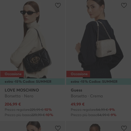
Occasione
Occasione
extra -15% Codice: SUMMER
extra -15% Codice: SUMMER
LOVE MOSCHINO
Guess
Borsetta · Nero
Borsetta · Crema
Prezzo attuale
Prezzo attuale
206,99
€
49,99
€
Prezzo regolare
229,99 €
-10%
Prezzo regolare
54,99 €
-9%
Prezzo più basso
229,99 €
-10%
Prezzo più basso
54,99 €
-9%