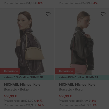
Prezzo più basso
214,99 €
-12%
Prezzo più basso
224,99 €
-4%
Occasione
Occasione
extra -10% Codice: SUMMER
extra -25% Codice: SUMMER
MICHAEL Michael Kors
MICHAEL Michael Kors
Borsetta · Beige
Borsetta · Rosa
Prezzo attuale
Prezzo attuale
166,99
€
166,99
€
Prezzo regolare
194,99 €
-14%
Prezzo regolare
174,99 €
-4%
Prezzo più basso
194,99 €
-14%
Prezzo più basso
174,99 €
-4%