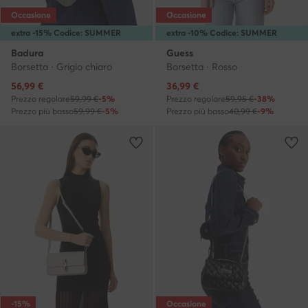
Occasione
Occasione
extra -15% Codice: SUMMER
extra -10% Codice: SUMMER
Badura
Guess
Borsetta · Grigio chiaro
Borsetta · Rosso
Prezzo attuale
Prezzo attuale
56,99
€
36,99
€
Prezzo regolare
59,99 €
-5%
Prezzo regolare
59,95 €
-38%
Prezzo più basso
59,99 €
-5%
Prezzo più basso
40,99 €
-9%
-15%
Occasione