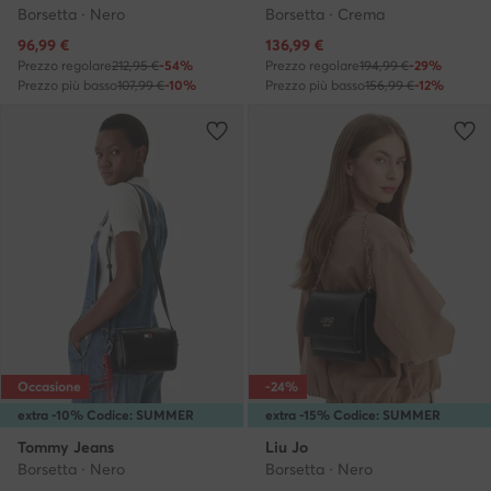
Borsetta · Nero
Borsetta · Crema
Prezzo attuale
Prezzo attuale
96,99
€
136,99
€
Prezzo regolare
212,95 €
-54%
Prezzo regolare
194,99 €
-29%
Prezzo più basso
107,99 €
-10%
Prezzo più basso
156,99 €
-12%
Occasione
-24%
extra -10% Codice: SUMMER
extra -15% Codice: SUMMER
Tommy Jeans
Liu Jo
Borsetta · Nero
Borsetta · Nero