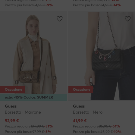
Prezzo più basso
134,99 €
-9%
Prezzo più basso
34,95 €
-14%
Occasione
Occasione
extra -15% Codice: SUMMER
Guess
Guess
Borsetta · Marrone
Borsetta · Nero
Prezzo attuale
Prezzo attuale
92,99
€
41,99
€
Prezzo regolare
134,99 €
-31%
Prezzo regolare
85,95 €
-51%
Prezzo più basso
97,99 €
-5%
Prezzo più basso
46,99 €
-10%