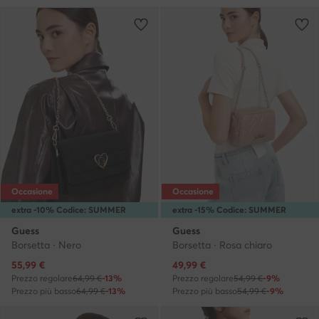
Occasione
Occasione
extra -10% Codice: SUMMER
extra -15% Codice: SUMMER
Guess
Guess
Borsetta · Nero
Borsetta · Rosa chiaro
Prezzo attuale
Prezzo attuale
55,99
€
49,99
€
Prezzo regolare
64,99 €
-13%
Prezzo regolare
54,99 €
-9%
Prezzo più basso
64,99 €
-13%
Prezzo più basso
54,99 €
-9%