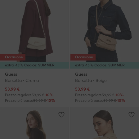
Occasione
Occasione
extra -15% Codice: SUMMER
extra -15% Codice: SUMMER
Guess
Guess
Borsetta · Crema
Borsetta · Beige
Prezzo attuale
Prezzo attuale
53,99
€
53,99
€
Prezzo regolare
59,99 €
-10%
Prezzo regolare
59,99 €
-10%
Prezzo più basso
59,99 €
-10%
Prezzo più basso
59,99 €
-10%