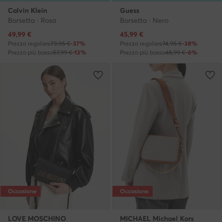
Calvin Klein
Guess
Borsetta · Rosa
Borsetta · Nero
Prezzo attuale
Prezzo attuale
49,99
€
45,99
€
Prezzo regolare
79,95 €
-37%
Prezzo regolare
74,95 €
-38%
Prezzo più basso
57,99 €
-13%
Prezzo più basso
48,99 €
-6%
Occasione
Occasione
LOVE MOSCHINO
MICHAEL Michael Kors