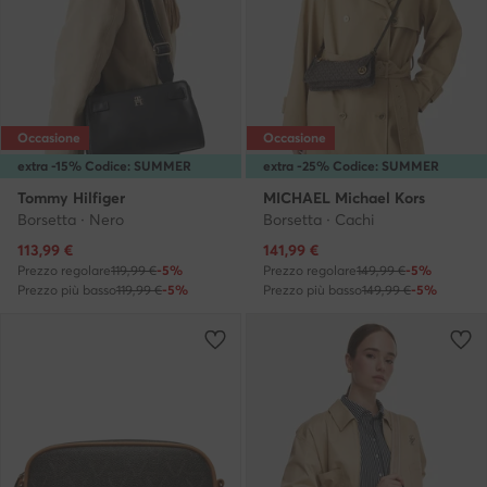
Occasione
Occasione
extra -15% Codice: SUMMER
extra -25% Codice: SUMMER
Tommy Hilfiger
MICHAEL Michael Kors
Borsetta · Nero
Borsetta · Cachi
Prezzo attuale
Prezzo attuale
113,99
€
141,99
€
Prezzo regolare
119,99 €
-5%
Prezzo regolare
149,99 €
-5%
Prezzo più basso
119,99 €
-5%
Prezzo più basso
149,99 €
-5%