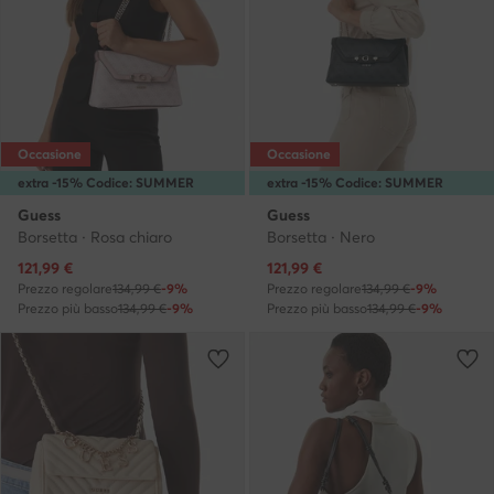
Occasione
Occasione
extra -15% Codice: SUMMER
extra -15% Codice: SUMMER
Guess
Guess
Borsetta · Rosa chiaro
Borsetta · Nero
Prezzo attuale
Prezzo attuale
121,99
€
121,99
€
Prezzo regolare
134,99 €
-9%
Prezzo regolare
134,99 €
-9%
Prezzo più basso
134,99 €
-9%
Prezzo più basso
134,99 €
-9%