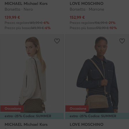
MICHAEL Michael Kors
LOVE MOSCHINO
Borsetta · Nero
Borsetta · Marrone
Prezzo attuale
Prezzo attuale
139,99
€
152,99
€
Prezzo regolare
149,99 €
-6%
Prezzo regolare
194,99 €
-21%
Prezzo più basso
149,99 €
-6%
Prezzo più basso
170,99 €
-10%
Occasione
Occasione
extra -25% Codice: SUMMER
extra -25% Codice: SUMMER
MICHAEL Michael Kors
LOVE MOSCHINO