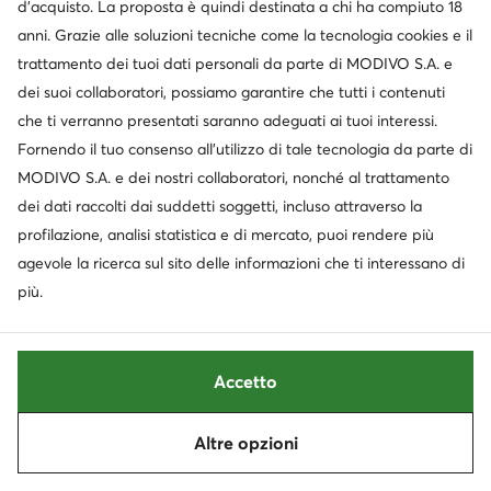
d’acquisto. La proposta è quindi destinata a chi ha compiuto 18
anni. Grazie alle soluzioni tecniche come la tecnologia cookies e il
trattamento dei tuoi dati personali da parte di MODIVO S.A. e
dei suoi collaboratori, possiamo garantire che tutti i contenuti
che ti verranno presentati saranno adeguati ai tuoi interessi.
Fornendo il tuo consenso all’utilizzo di tale tecnologia da parte di
MODIVO S.A. e dei nostri collaboratori, nonché al trattamento
dei dati raccolti dai suddetti soggetti, incluso attraverso la
profilazione, analisi statistica e di mercato, puoi rendere più
Occasione
Occasione
agevole la ricerca sul sito delle informazioni che ti interessano di
extra -15% Codice: SUMMER
extra -15% Codice: SUMMER
più.
Calvin Klein
MICHAEL Michael Kors
Borsetta · Nero
Borsetta · Marrone
Prezzo attuale
Prezzo attuale
74,99
€
134,99
€
Accetto
Prezzo regolare
79,99 €
-6%
Prezzo regolare
159,99 €
-15%
Prezzo più basso
79,99 €
-6%
Prezzo più basso
140,99 €
-4%
Altre opzioni
Ordina
Filtra