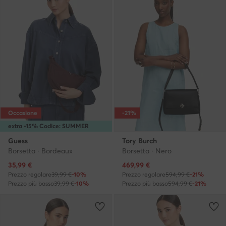
Occasione
-21%
extra -15% Codice: SUMMER
Guess
Tory Burch
Borsetta · Bordeaux
Borsetta · Nero
Prezzo attuale
Prezzo attuale
35,99
€
469,99
€
Prezzo regolare
39,99 €
-10%
Prezzo regolare
594,99 €
-21%
Prezzo più basso
39,99 €
-10%
Prezzo più basso
594,99 €
-21%