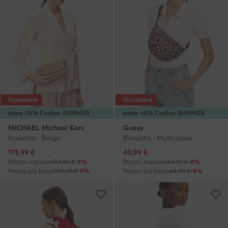
Occasione
Occasione
extra -15% Codice: SUMMER
extra -15% Codice: SUMMER
MICHAEL Michael Kors
Guess
Borsetta · Beige
Borsetta · Multicolore
Prezzo attuale
Prezzo attuale
175,99
€
40,99
€
Prezzo regolare
194,99 €
-9%
Prezzo regolare
44,99 €
-8%
Prezzo più basso
194,99 €
-9%
Prezzo più basso
44,99 €
-8%