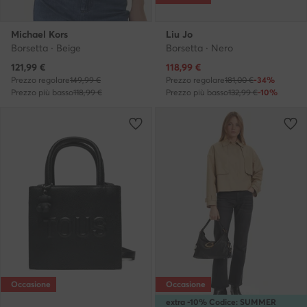
Michael Kors
Liu Jo
Borsetta · Beige
Borsetta · Nero
Prezzo attuale
Prezzo attuale
121,99
€
118,99
€
Prezzo regolare
149,99 €
Prezzo regolare
181,00 €
-34%
Prezzo più basso
118,99 €
Prezzo più basso
132,99 €
-10%
Occasione
Occasione
extra -10% Codice: SUMMER