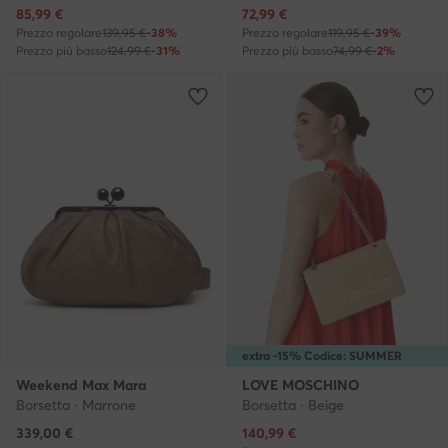
Prezzo attuale
Prezzo attuale
85,99
€
72,99
€
Prezzo regolare
139,95 €
-38%
Prezzo regolare
119,95 €
-39%
Prezzo più basso
124,99 €
-31%
Prezzo più basso
74,99 €
-2%
extra -15% Codice: SUMMER
Weekend Max Mara
LOVE MOSCHINO
Borsetta · Marrone
Borsetta · Beige
Prezzo attuale
339,00
€
140,99
€