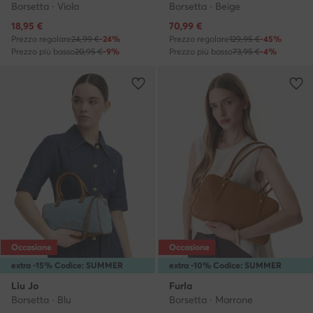
Borsetta · Viola
Borsetta · Beige
Prezzo attuale
Prezzo attuale
18,95
€
70,99
€
Prezzo regolare
24,99 €
-24%
Prezzo regolare
129,95 €
-45%
Prezzo più basso
20,95 €
-9%
Prezzo più basso
73,95 €
-4%
Occasione
Occasione
extra -15% Codice: SUMMER
extra -10% Codice: SUMMER
Liu Jo
Furla
Borsetta · Blu
Borsetta · Marrone