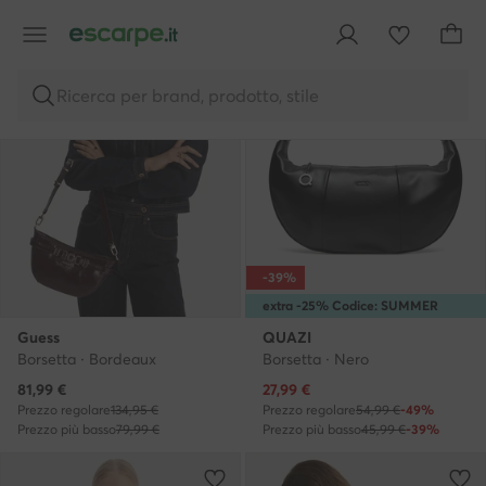
Ricerca per brand, prodotto, stile
-39%
extra -25% Codice: SUMMER
Guess
QUAZI
Borsetta · Bordeaux
Borsetta · Nero
Prezzo attuale
Prezzo attuale
81,99
€
27,99
€
Prezzo regolare
134,95 €
Prezzo regolare
54,99 €
-49%
Prezzo più basso
79,99 €
Prezzo più basso
45,99 €
-39%