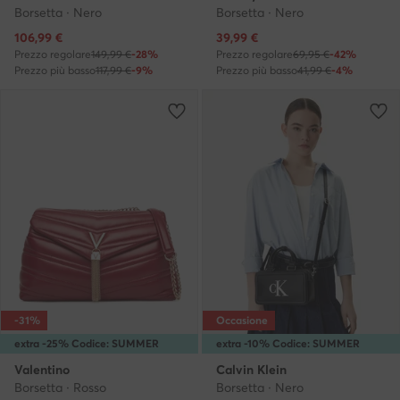
Borsetta · Nero
Borsetta · Nero
Prezzo attuale
Prezzo attuale
106,99
€
39,99
€
Prezzo regolare
149,99 €
-28%
Prezzo regolare
69,95 €
-42%
Prezzo più basso
117,99 €
-9%
Prezzo più basso
41,99 €
-4%
-31%
Occasione
extra -25% Codice: SUMMER
extra -10% Codice: SUMMER
Valentino
Calvin Klein
Borsetta · Rosso
Borsetta · Nero