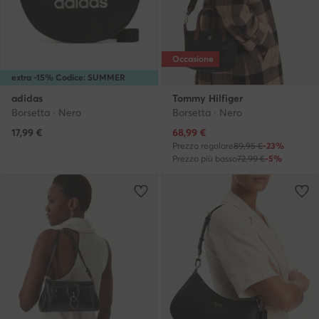
Occasione
extra -15% Codice: SUMMER
adidas
Tommy Hilfiger
Borsetta · Nero
Borsetta · Nero
Prezzo attuale
17,99
€
68,99
€
Prezzo regolare
89,95 €
-23%
Prezzo più basso
72,99 €
-5%