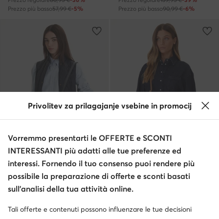
Prezzo più basso
57,99 €
-5%
Prezzo più basso
90,99 €
-6%
Privolitev za prilagajanje vsebine in promocij
Vorremmo presentarti le OFFERTE e SCONTI
Occasione
Occasione
INTERESSANTI più adatti alle tue preferenze ed
extra -10% Codice: SUMMER
extra -25% Codice: SUMMER
interessi. Fornendo il tuo consenso puoi rendere più
Tommy Hilfiger
TOUS
possibile la preparazione di offerte e sconti basati
Borsetta · Grigio
Borsetta · Marrone
sull’analisi della tua attività online.
Prezzo attuale
Prezzo attuale
91,99
€
165,99
€
Prezzo regolare
153,95 €
-40%
Prezzo regolare
189,95 €
-12%
Tali offerte e contenuti possono influenzare le tue decisioni
Prezzo più basso
96,99 €
-5%
Prezzo più basso
189,95 €
-12%