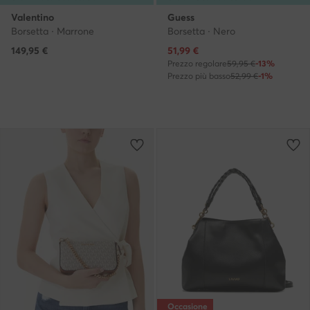
Valentino
Guess
Borsetta · Marrone
Borsetta · Nero
Prezzo attuale
149,95
€
51,99
€
Prezzo regolare
59,95 €
-13%
Prezzo più basso
52,99 €
-1%
Occasione