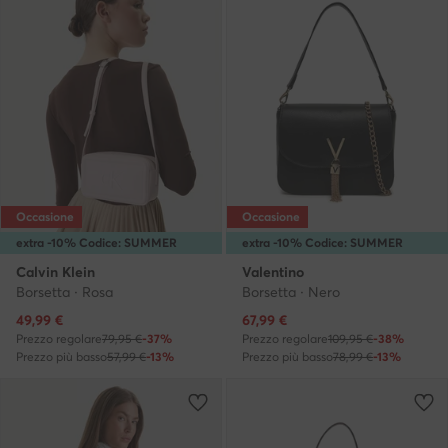
Occasione
Occasione
extra -10% Codice: SUMMER
extra -10% Codice: SUMMER
Calvin Klein
Valentino
Borsetta · Rosa
Borsetta · Nero
Prezzo attuale
Prezzo attuale
49,99
€
67,99
€
Prezzo regolare
79,95 €
-37%
Prezzo regolare
109,95 €
-38%
Prezzo più basso
57,99 €
-13%
Prezzo più basso
78,99 €
-13%