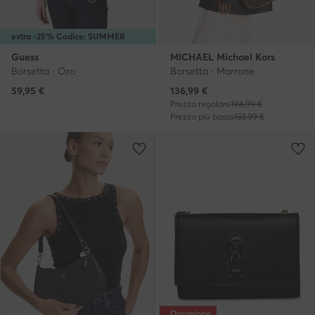
extra -25% Codice: SUMMER
Guess
MICHAEL Michael Kors
Borsetta · Oro
Borsetta · Marrone
Prezzo attuale
59,95
€
136,99
€
Prezzo regolare
194,99 €
Prezzo più basso
133,99 €
Occasione