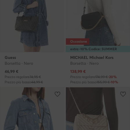
Occasione
extra -10% Codice: SUMMER
Guess
MICHAEL Michael Kors
Borsetta · Nero
Borsetta · Nero
Prezzo attuale
Prezzo attuale
46,99
€
138,99
€
Prezzo regolare
74,95 €
Prezzo regolare
174,99 €
-20%
Prezzo più basso
44,99 €
Prezzo più basso
155,99 €
-10%