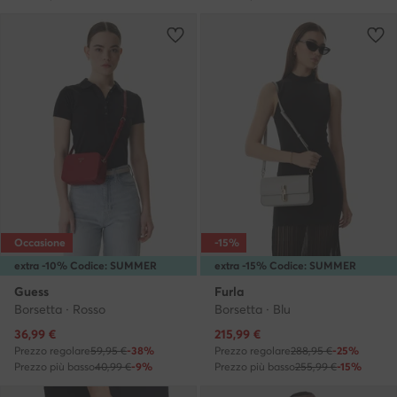
Occasione
-15%
extra -10% Codice: SUMMER
extra -15% Codice: SUMMER
Guess
Furla
Borsetta · Rosso
Borsetta · Blu
Prezzo attuale
Prezzo attuale
36,99
€
215,99
€
Prezzo regolare
59,95 €
-38%
Prezzo regolare
288,95 €
-25%
Prezzo più basso
40,99 €
-9%
Prezzo più basso
255,99 €
-15%