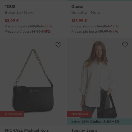
TOUS
Guess
Borsetta · Nero
Borsetta · Nero
Prezzo attuale
Prezzo attuale
83,99
€
133,99
€
Prezzo regolare
129,95 €
-35%
Prezzo regolare
154,95 €
-13%
Prezzo più basso
88,99 €
-5%
Prezzo più basso
139,99 €
-4%
Occasione
Occasione
extra -25% Codice: SUMMER
MICHAEL Michael Kors
Tommy Jeans