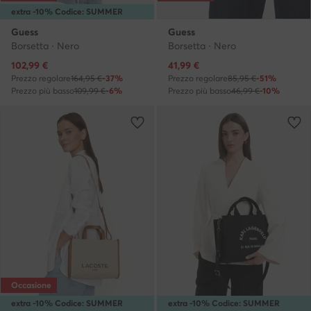
extra -10% Codice: SUMMER
Guess
Guess
Borsetta · Nero
Borsetta · Nero
Prezzo attuale
Prezzo attuale
102,99
€
41,99
€
Prezzo regolare
164,95 €
-37%
Prezzo regolare
85,95 €
-51%
Prezzo più basso
109,99 €
-6%
Prezzo più basso
46,99 €
-10%
Occasione
extra -10% Codice: SUMMER
extra -10% Codice: SUMMER