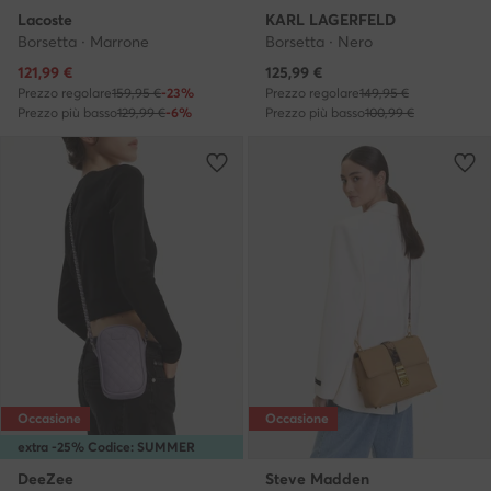
Lacoste
KARL LAGERFELD
Borsetta · Marrone
Borsetta · Nero
Prezzo attuale
Prezzo attuale
121,99
€
125,99
€
Prezzo regolare
159,95 €
-23%
Prezzo regolare
149,95 €
Prezzo più basso
129,99 €
-6%
Prezzo più basso
100,99 €
Occasione
Occasione
extra -25% Codice: SUMMER
DeeZee
Steve Madden