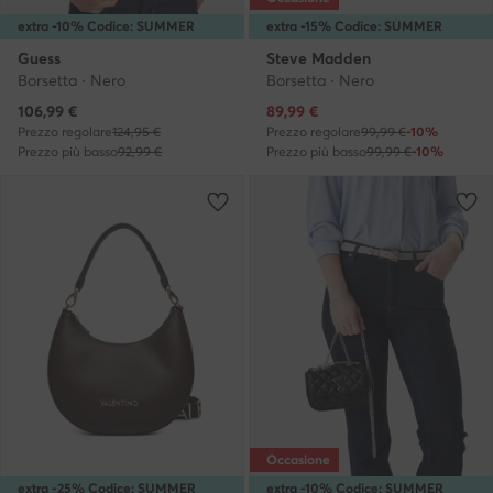
extra -10% Codice: SUMMER
extra -15% Codice: SUMMER
Guess
Steve Madden
Borsetta · Nero
Borsetta · Nero
Prezzo attuale
Prezzo attuale
106,99
€
89,99
€
Prezzo regolare
124,95 €
Prezzo regolare
99,99 €
-10%
Prezzo più basso
92,99 €
Prezzo più basso
99,99 €
-10%
Occasione
extra -25% Codice: SUMMER
extra -10% Codice: SUMMER