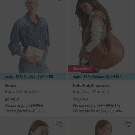
Occasione
extra -10% Codice: SUMMER
extra -25% Codice: SUMMER
Guess
Polo Ralph Lauren
Borsetta · Bianco
Borsetta · Marrone
Prezzo attuale
Prezzo attuale
49,99
€
722,99
€
Prezzo regolare
59,95 €
Prezzo regolare
794,99 €
-9%
Prezzo più basso
48,99 €
Prezzo più basso
794,95 €
-9%