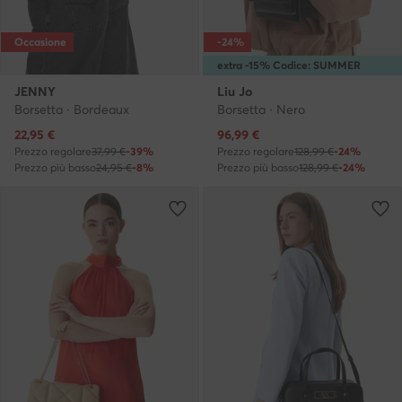
Occasione
-24%
extra -15% Codice: SUMMER
JENNY
Liu Jo
Borsetta · Bordeaux
Borsetta · Nero
Prezzo attuale
Prezzo attuale
22,95
€
96,99
€
Prezzo regolare
37,99 €
-39%
Prezzo regolare
128,99 €
-24%
Prezzo più basso
24,95 €
-8%
Prezzo più basso
128,99 €
-24%