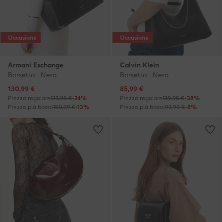
Occasione
Occasione
Armani Exchange
Calvin Klein
Borsetta · Nero
Borsetta · Nero
Prezzo attuale
Prezzo attuale
130,99
€
85,99
€
Prezzo regolare
173,95 €
-24%
Prezzo regolare
139,95 €
-38%
Prezzo più basso
150,99 €
-13%
Prezzo più basso
93,99 €
-8%