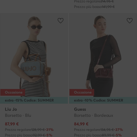
Prezzo regolare
214,95 €
Prezzo più basso
141,99 €
Occasione
Occasione
extra -15% Codice: SUMMER
extra -10% Codice: SUMMER
Liu Jo
Guess
Borsetta · Blu
Borsetta · Bordeaux
Prezzo attuale
Prezzo attuale
87,99
€
84,99
€
Prezzo regolare
128,99 €
-31%
Prezzo regolare
134,95 €
-37%
Prezzo più basso
92,99 €
-5%
Prezzo più basso
89,99 €
-5%