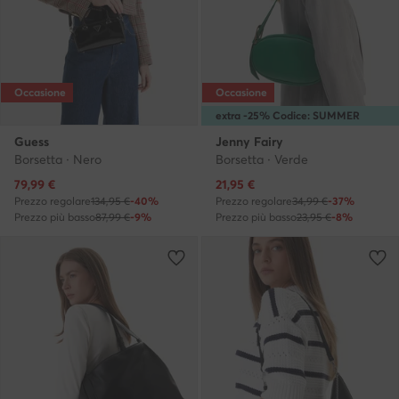
Occasione
Occasione
extra -25% Codice: SUMMER
Guess
Jenny Fairy
Borsetta · Nero
Borsetta · Verde
Prezzo attuale
Prezzo attuale
79,99
€
21,95
€
Prezzo regolare
134,95 €
-40%
Prezzo regolare
34,99 €
-37%
Prezzo più basso
87,99 €
-9%
Prezzo più basso
23,95 €
-8%