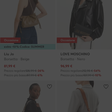
Occasione
Occasione
extra -10% Codice: SUMMER
Liu Jo
LOVE MOSCHINO
Borsetta · Beige
Borsetta · Nero
Prezzo attuale
Prezzo attuale
81,99
€
96,99
€
Prezzo regolare
128,99 €
-36%
Prezzo regolare
212,95 €
-54%
Prezzo più basso
87,99 €
-6%
Prezzo più basso
107,99 €
-10%