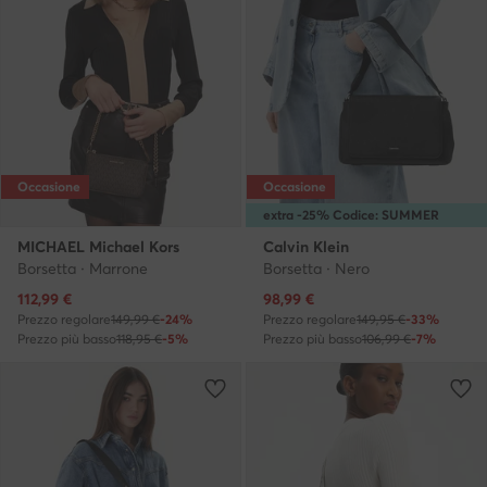
Occasione
Occasione
extra -25% Codice: SUMMER
MICHAEL Michael Kors
Calvin Klein
Borsetta · Marrone
Borsetta · Nero
Prezzo attuale
Prezzo attuale
112,99
€
98,99
€
Prezzo regolare
149,99 €
-24%
Prezzo regolare
149,95 €
-33%
Prezzo più basso
118,95 €
-5%
Prezzo più basso
106,99 €
-7%