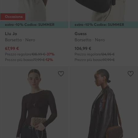
Occasione
extra -10% Codice: SUMMER
extra -10% Codice: SUMMER
Liu Jo
Guess
Borsetta · Nero
Borsetta · Nero
Prezzo attuale
Prezzo attuale
67,99
€
106,99
€
Prezzo regolare
108,99 €
-37%
Prezzo regolare
124,95 €
Prezzo più basso
77,99 €
-12%
Prezzo più basso
97,99 €