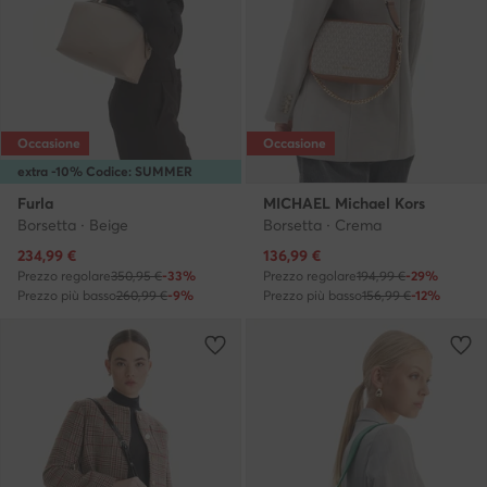
Occasione
Occasione
extra -10% Codice: SUMMER
Furla
MICHAEL Michael Kors
Borsetta · Beige
Borsetta · Crema
Prezzo attuale
Prezzo attuale
234,99
€
136,99
€
Prezzo regolare
350,95 €
-33%
Prezzo regolare
194,99 €
-29%
Prezzo più basso
260,99 €
-9%
Prezzo più basso
156,99 €
-12%