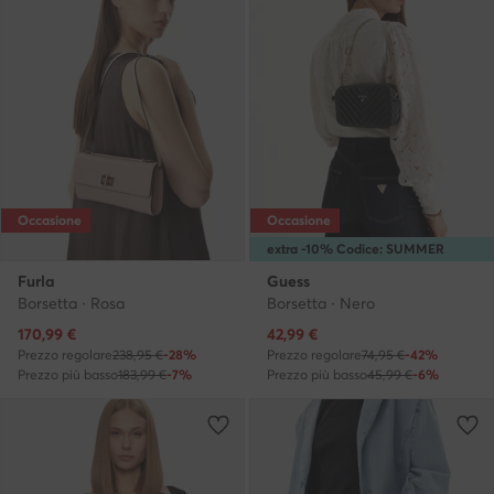
Occasione
Occasione
extra -10% Codice: SUMMER
Furla
Guess
Borsetta · Rosa
Borsetta · Nero
Prezzo attuale
Prezzo attuale
170,99
€
42,99
€
Prezzo regolare
238,95 €
-28%
Prezzo regolare
74,95 €
-42%
Prezzo più basso
183,99 €
-7%
Prezzo più basso
45,99 €
-6%