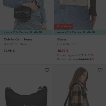
Occasione
extra -25% Codice: SUMMER
extra -15% Codice: SUMMER
Calvin Klein Jeans
Guess
Borsetta · Nero
Borsetta · Écru
Prezzo attuale
79,95
€
45,99
€
Prezzo regolare
74,95 €
-38%
Prezzo più basso
50,99 €
-9%