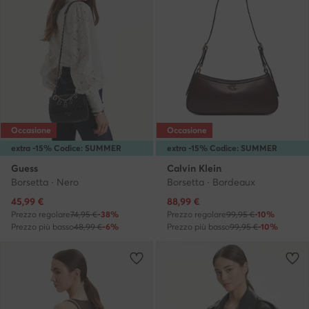
Occasione
Occasione
extra -15% Codice: SUMMER
extra -15% Codice: SUMMER
Guess
Calvin Klein
Borsetta · Nero
Borsetta · Bordeaux
Prezzo attuale
Prezzo attuale
45,99
€
88,99
€
Prezzo regolare
74,95 €
-38%
Prezzo regolare
99,95 €
-10%
Prezzo più basso
48,99 €
-6%
Prezzo più basso
99,95 €
-10%