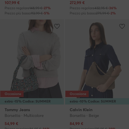
Prezzo attuale
Prezzo attuale
107,99
€
272,99
€
Prezzo regolare
148,99 €
-27%
Prezzo regolare
432,95 €
-36%
Prezzo più basso
113,99 €
-5%
Prezzo più basso
279,99 €
-2%
Occasione
Occasione
extra -15% Codice: SUMMER
extra -10% Codice: SUMMER
Tommy Jeans
Calvin Klein
Borsetta · Multicolore
Borsetta · Beige
Prezzo attuale
Prezzo attuale
54,99
€
84,99
€
Prezzo regolare
86,95 €
-36%
Prezzo regolare
139,95 €
-39%