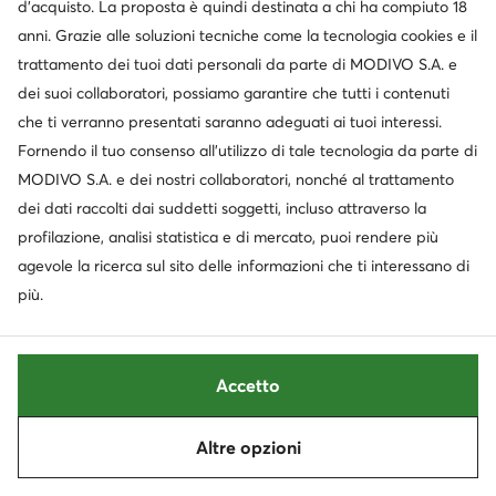
d’acquisto. La proposta è quindi destinata a chi ha compiuto 18
anni. Grazie alle soluzioni tecniche come la tecnologia cookies e il
trattamento dei tuoi dati personali da parte di MODIVO S.A. e
dei suoi collaboratori, possiamo garantire che tutti i contenuti
che ti verranno presentati saranno adeguati ai tuoi interessi.
Fornendo il tuo consenso all’utilizzo di tale tecnologia da parte di
MODIVO S.A. e dei nostri collaboratori, nonché al trattamento
dei dati raccolti dai suddetti soggetti, incluso attraverso la
profilazione, analisi statistica e di mercato, puoi rendere più
agevole la ricerca sul sito delle informazioni che ti interessano di
più.
Occasione
extra -15% Codice: SUMMER
extra -15% Codice: SUMMER
Furla
Guess
Borsetta · Nero
Borsetta · Nero
Accetto
Prezzo attuale
Prezzo attuale
177,99
€
41,99
€
Prezzo regolare
238,95 €
-25%
Prezzo regolare
64,95 €
Altre opzioni
Ordina
Filtra
Prezzo più basso
192,99 €
-7%
Prezzo più basso
39,99 €