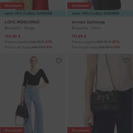
Occasione
Occasione
extra -15% Codice: SUMMER
extra -15% Codice: SUMMER
LOVE MOSCHINO
Armani Exchange
Borsetta · Beige
Borsetta · Nero
Prezzo attuale
Prezzo attuale
159,99
€
111,99
€
Prezzo regolare
234,95 €
-31%
Prezzo regolare
150,95 €
-25%
Prezzo più basso
168,99 €
-5%
Prezzo più basso
128,99 €
-13%
Occasione
Occasione