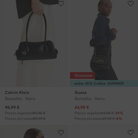
Occasione
extra -15% Codice: SUMMER
Calvin Klein
Guess
Borsetta · Nero
Borsetta · Nero
Prezzo attuale
Prezzo attuale
96,99
€
44,99
€
Prezzo regolare
149,95 €
Prezzo regolare
69,95 €
-35%
Prezzo più basso
89,99 €
Prezzo più basso
47,99 €
-6%