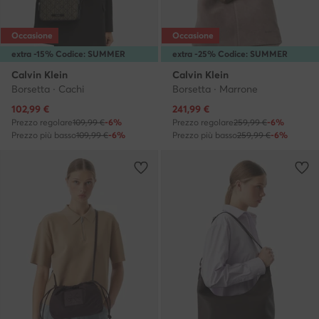
Occasione
Occasione
extra -15% Codice: SUMMER
extra -25% Codice: SUMMER
Calvin Klein
Calvin Klein
Borsetta · Cachi
Borsetta · Marrone
Prezzo attuale
Prezzo attuale
102,99
€
241,99
€
Prezzo regolare
109,99 €
-6%
Prezzo regolare
259,99 €
-6%
Prezzo più basso
109,99 €
-6%
Prezzo più basso
259,99 €
-6%