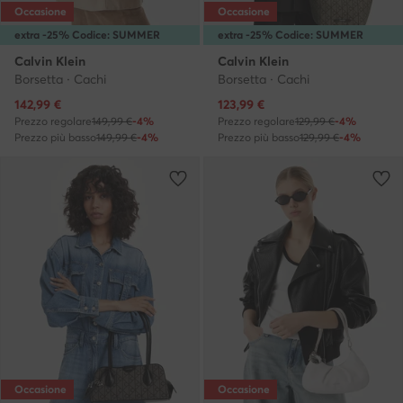
Occasione
Occasione
extra -25% Codice: SUMMER
extra -25% Codice: SUMMER
Calvin Klein
Calvin Klein
Borsetta · Cachi
Borsetta · Cachi
Prezzo attuale
Prezzo attuale
142,99
€
123,99
€
Prezzo regolare
149,99 €
-4%
Prezzo regolare
129,99 €
-4%
Prezzo più basso
149,99 €
-4%
Prezzo più basso
129,99 €
-4%
Occasione
Occasione