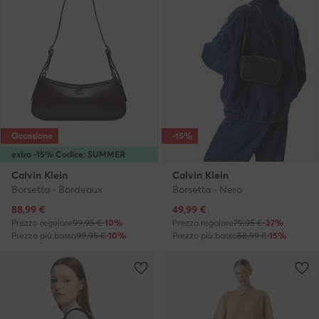
Occasione
-15%
extra -15% Codice: SUMMER
Calvin Klein
Calvin Klein
Borsetta · Bordeaux
Borsetta · Nero
Prezzo attuale
Prezzo attuale
88,99
€
49,99
€
Prezzo regolare
99,95 €
-10%
Prezzo regolare
79,95 €
-37%
Prezzo più basso
99,95 €
-10%
Prezzo più basso
58,99 €
-15%