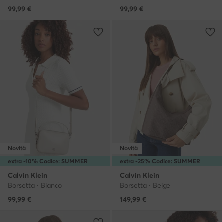
99,99
€
99,99
€
Novità
Novità
extra -10% Codice: SUMMER
extra -25% Codice: SUMMER
Calvin Klein
Calvin Klein
Borsetta · Bianco
Borsetta · Beige
99,99
€
149,99
€