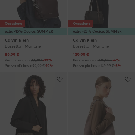
Occasione
Occasione
extra -15% Codice: SUMMER
extra -25% Codice: SUMMER
Calvin Klein
Calvin Klein
Borsetta · Marrone
Borsetta · Marrone
Prezzo attuale
Prezzo attuale
89,99
€
139,99
€
Prezzo regolare
99,99 €
-10%
Prezzo regolare
149,99 €
-6%
Prezzo più basso
99,99 €
-10%
Prezzo più basso
149,99 €
-6%