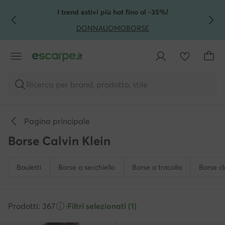
VAI AL CONTENUTO PRINCIPALE
VAI ALLA RICERCA
Selezione di prodotti a prezzi bassi!
DONNA
UOMO
BAMBINI
Ricerca per brand, prodotto, stile
Pagina principale
Borse Calvin Klein
Bauletti
Borse a secchiello
Borse a tracolla
Borse cl
Prodotti: 367
·
Filtri selezionati (1)