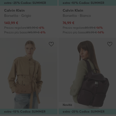
extra -25% Codice: SUMMER
extra -10% Codice: SUMMER
Calvin Klein
Calvin Klein
Borsetta · Grigio
Borsetta · Bianco
Prezzo attuale
Prezzo attuale
140,99
€
76,99
€
Prezzo regolare
149,99 €
-6%
Prezzo regolare
89,99 €
-14%
Prezzo più basso
149,99 €
-6%
Prezzo più basso
89,99 €
-14%
Novità
extra -15% Codice: SUMMER
extra -25% Codice: SUMMER