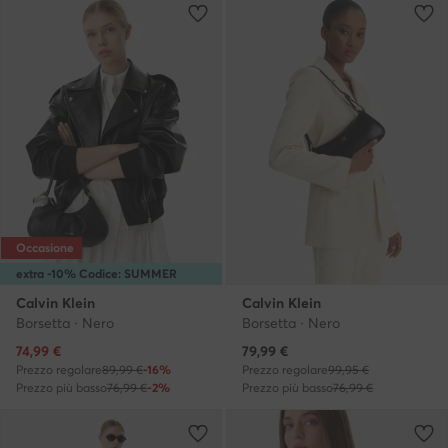
Occasione
extra -10% Codice: SUMMER
Calvin Klein
Calvin Klein
Borsetta · Nero
Borsetta · Nero
Prezzo attuale
Prezzo attuale
74,99
€
79,99
€
Prezzo regolare
89,99 €
-16%
Prezzo regolare
99,95 €
Prezzo più basso
76,99 €
-2%
Prezzo più basso
76,99 €