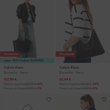
Occasione
Occasione
extra -10% Codice: SUMMER
Calvin Klein
Calvin Klein
Borsetta · Nero
Borsetta · Nero
Prezzo attuale
Prezzo attuale
107,99
€
85,99
€
Prezzo regolare
129,99 €
-16%
Prezzo regolare
139,95 €
-38%
Prezzo più basso
111,99 €
-3%
Prezzo più basso
93,99 €
-8%