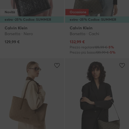
Novità
Occasione
extra -25% Codice: SUMMER
extra -25% Codice: SUMMER
Calvin Klein
Calvin Klein
Borsetta · Nero
Borsetta · Cachi
Prezzo attuale
129,99
€
132,99
€
Prezzo regolare
139,99 €
-5%
Prezzo più basso
139,99 €
-5%