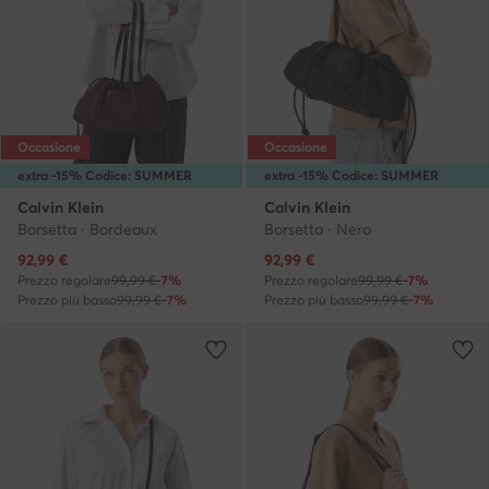
Occasione
Occasione
extra -15% Codice: SUMMER
extra -15% Codice: SUMMER
Calvin Klein
Calvin Klein
Borsetta · Bordeaux
Borsetta · Nero
Prezzo attuale
Prezzo attuale
92,99
€
92,99
€
Prezzo regolare
99,99 €
-7%
Prezzo regolare
99,99 €
-7%
Prezzo più basso
99,99 €
-7%
Prezzo più basso
99,99 €
-7%