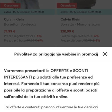
Occasione
Occasione
extra -15% Codice: SUMMER
extra -25% Codice: SUMMER
Calvin Klein
Calvin Klein
Borsetta · Bordeaux
Borsetta · Marrone scuro
Prezzo attuale
Prezzo attuale
74,99
€
130,99
€
Prezzo regolare
79,99 €
-6%
Prezzo regolare
139,99 €
-6%
Prezzo più basso
79,99 €
-6%
Prezzo più basso
139,99 €
-6%
Privolitev za prilagajanje vsebine in promocij
Vorremmo presentarti le OFFERTE e SCONTI
INTERESSANTI più adatti alle tue preferenze ed
interessi. Fornendo il tuo consenso puoi rendere più
possibile la preparazione di offerte e sconti basati
sull’analisi della tua attività online.
Tali offerte e contenuti possono influenzare le tue decisioni
Occasione
Occasione