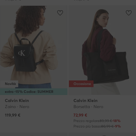
Novità
Occasione
extra -15% Codice: SUMMER
Calvin Klein
Calvin Klein
Zaino · Nero
Borsetta · Nero
Prezzo attuale
119,99
€
72,99
€
Prezzo regolare
89,99 €
-18%
Prezzo più basso
80,99 €
-9%