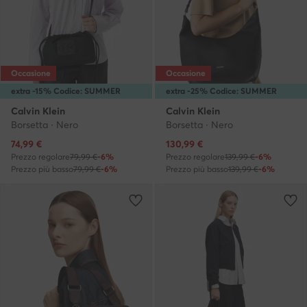
Occasione
Occasione
extra -15% Codice: SUMMER
extra -25% Codice: SUMMER
Calvin Klein
Calvin Klein
Borsetta · Nero
Borsetta · Nero
Prezzo attuale
Prezzo attuale
74,99
€
130,99
€
Prezzo regolare
79,99 €
-6%
Prezzo regolare
139,99 €
-6%
Prezzo più basso
79,99 €
-6%
Prezzo più basso
139,99 €
-6%