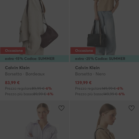
Occasione
Occasione
extra -15% Codice: SUMMER
extra -25% Codice: SUMMER
Calvin Klein
Calvin Klein
Borsetta · Bordeaux
Borsetta · Nero
Prezzo attuale
Prezzo attuale
83,99
€
139,99
€
Prezzo regolare
89,99 €
-6%
Prezzo regolare
149,99 €
-6%
Prezzo più basso
89,99 €
-6%
Prezzo più basso
149,99 €
-6%