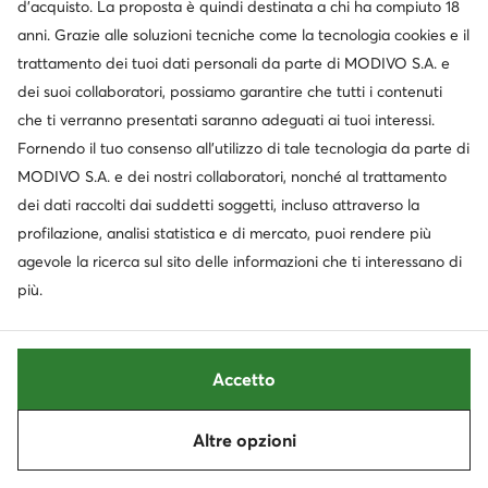
d’acquisto. La proposta è quindi destinata a chi ha compiuto 18
extra -15% Codice: SUMMER
extra -15% Codice: SUMMER
anni. Grazie alle soluzioni tecniche come la tecnologia cookies e il
Calvin Klein
Calvin Klein
trattamento dei tuoi dati personali da parte di MODIVO S.A. e
Borsetta · Marrone scuro
Borsetta · Marrone scuro
dei suoi collaboratori, possiamo garantire che tutti i contenuti
Prezzo attuale
Prezzo attuale
80,99
€
89,99
€
che ti verranno presentati saranno adeguati ai tuoi interessi.
Prezzo regolare
89,99 €
-10%
Prezzo regolare
99,99 €
-10%
Prezzo più basso
89,99 €
-10%
Prezzo più basso
99,99 €
-10%
Fornendo il tuo consenso all’utilizzo di tale tecnologia da parte di
MODIVO S.A. e dei nostri collaboratori, nonché al trattamento
dei dati raccolti dai suddetti soggetti, incluso attraverso la
profilazione, analisi statistica e di mercato, puoi rendere più
agevole la ricerca sul sito delle informazioni che ti interessano di
più.
Accetto
Altre opzioni
Ordina
Filtra
1
Occasione
Occasione
extra -15% Codice: SUMMER
extra -15% Codice: SUMMER