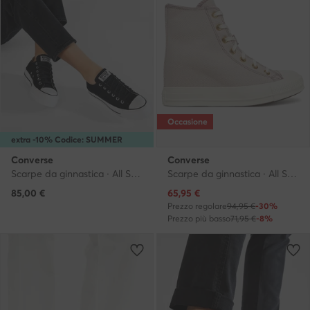
Occasione
extra -10% Codice: SUMMER
Converse
Converse
Scarpe da ginnastica · All Star · Nero
Scarpe da ginnastica · All Star · Rosa
Prezzo attuale
85,00
€
65,95
€
Prezzo regolare
94,95 €
-30%
Prezzo più basso
71,95 €
-8%