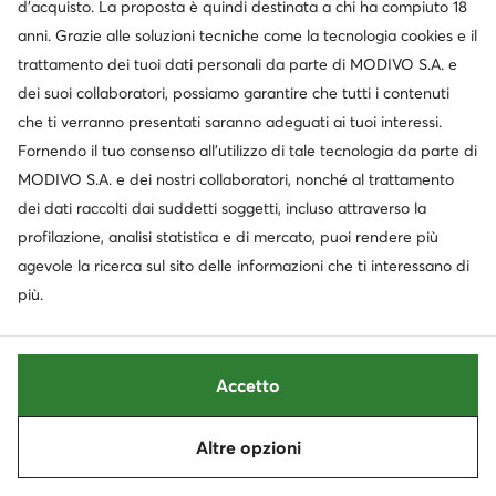
d’acquisto. La proposta è quindi destinata a chi ha compiuto 18
anni. Grazie alle soluzioni tecniche come la tecnologia cookies e il
trattamento dei tuoi dati personali da parte di MODIVO S.A. e
dei suoi collaboratori, possiamo garantire che tutti i contenuti
che ti verranno presentati saranno adeguati ai tuoi interessi.
Fornendo il tuo consenso all’utilizzo di tale tecnologia da parte di
MODIVO S.A. e dei nostri collaboratori, nonché al trattamento
dei dati raccolti dai suddetti soggetti, incluso attraverso la
Occasione
profilazione, analisi statistica e di mercato, puoi rendere più
extra -10% Codice: SUMMER
extra -10% Codice: SUMMER
agevole la ricerca sul sito delle informazioni che ti interessano di
Converse
Converse
più.
Scarpe da ginnastica · All Star · Nero
Scarpe da ginnastica · Beige
Prezzo attuale
Prezzo attuale
67,99
€
76,99
€
Prezzo regolare
77,95 €
Prezzo regolare
89,99 €
-14%
Prezzo più basso
60,99 €
Prezzo più basso
85,99 €
-10%
Accetto
Altre opzioni
Ordina
Filtra