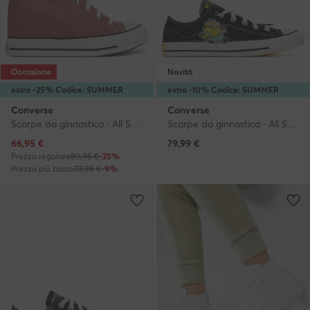
Occasione
Novità
extra -25% Codice: SUMMER
extra -10% Codice: SUMMER
Converse
Converse
Scarpe da ginnastica · All Star · Rosa
Scarpe da ginnastica · All Star · Nero
Prezzo attuale
66,95
€
79,99
€
Prezzo regolare
89,95 €
-25%
Prezzo più basso
73,95 €
-9%