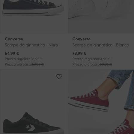
Converse
Converse
Scarpe da ginnastica · Nero
Scarpe da ginnastica · Bianco
Prezzo attuale
Prezzo attuale
64,99
€
78,99
€
Prezzo regolare
78,95 €
Prezzo regolare
84,95 €
Prezzo più basso
57,99 €
Prezzo più basso
69,95 €