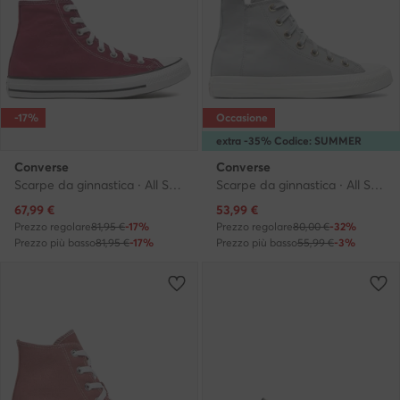
-17%
Occasione
extra -35% Codice: SUMMER
Converse
Converse
Scarpe da ginnastica · All Star · Bordeaux
Scarpe da ginnastica · All Star · Grigio
Prezzo attuale
Prezzo attuale
67,99
€
53,99
€
Prezzo regolare
81,95 €
-17%
Prezzo regolare
80,00 €
-32%
Prezzo più basso
81,95 €
-17%
Prezzo più basso
55,99 €
-3%