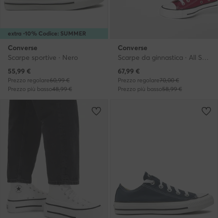
extra -10% Codice: SUMMER
Converse
Converse
Scarpe sportive · Nero
Scarpe da ginnastica · All Star · Bordeaux
Prezzo attuale
Prezzo attuale
55,99
€
67,99
€
Prezzo regolare
60,99 €
Prezzo regolare
70,00 €
Prezzo più basso
48,99 €
Prezzo più basso
58,99 €