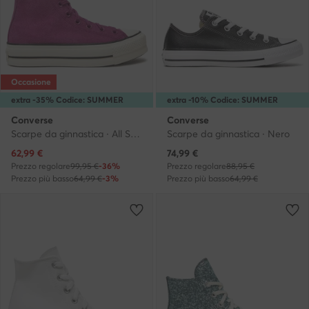
Occasione
extra -35% Codice: SUMMER
extra -10% Codice: SUMMER
Converse
Converse
Scarpe da ginnastica · All Star · Rosa
Scarpe da ginnastica · Nero
Prezzo attuale
Prezzo attuale
62,99
€
74,99
€
Prezzo regolare
99,95 €
-36%
Prezzo regolare
88,95 €
Prezzo più basso
64,99 €
-3%
Prezzo più basso
64,99 €