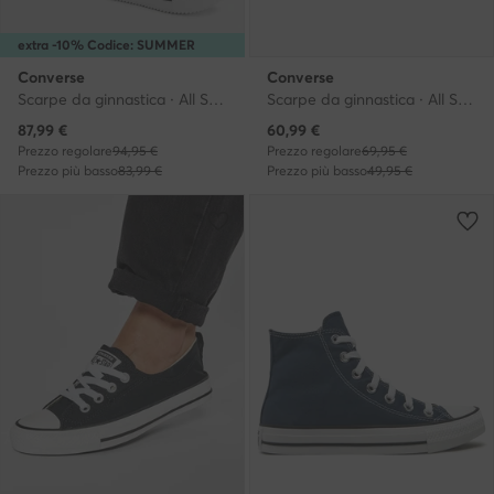
extra -10% Codice: SUMMER
Converse
Converse
Scarpe da ginnastica · All Star · Bianco
Scarpe da ginnastica · All Star · Blu scuro
Prezzo attuale
Prezzo attuale
87,99
€
60,99
€
Prezzo regolare
94,95 €
Prezzo regolare
69,95 €
Prezzo più basso
83,99 €
Prezzo più basso
49,95 €