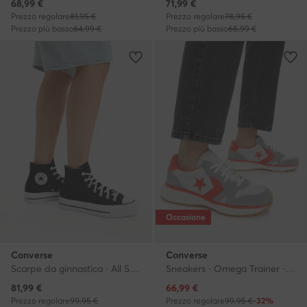
Prezzo attuale
Prezzo attuale
68,99
€
71,99
€
Prezzo regolare
81,95 €
Prezzo regolare
78,95 €
Prezzo più basso
64,99 €
Prezzo più basso
65,99 €
Occasione
Converse
Converse
Scarpe da ginnastica · All Star · Nero
Sneakers · Omega Trainer · Grigio
Prezzo attuale
Prezzo attuale
81,99
€
66,99
€
Prezzo regolare
99,95 €
Prezzo regolare
99,95 €
-32%