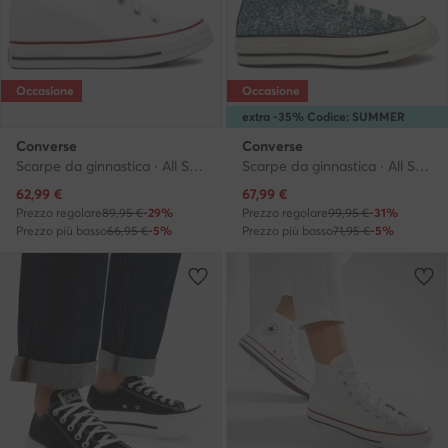
Occasione
Occasione
extra -35% Codice: SUMMER
Converse
Converse
Scarpe da ginnastica · All Star · Bianco
Scarpe da ginnastica · All Star · Blu
Prezzo attuale
Prezzo attuale
62,99
€
67,99
€
Prezzo regolare
89,95 €
-29%
Prezzo regolare
99,95 €
-31%
Prezzo più basso
66,95 €
-5%
Prezzo più basso
71,95 €
-5%