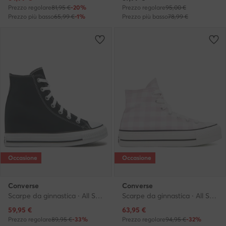
Prezzo regolare
81,95 €
-20%
Prezzo regolare
95,00 €
Prezzo più basso
65,99 €
-1%
Prezzo più basso
78,99 €
Occasione
Occasione
Converse
Converse
Scarpe da ginnastica · All Star · Nero
Scarpe da ginnastica · All Star · Rosa
Prezzo attuale
Prezzo attuale
59,95
€
63,95
€
Prezzo regolare
89,95 €
-33%
Prezzo regolare
94,95 €
-32%