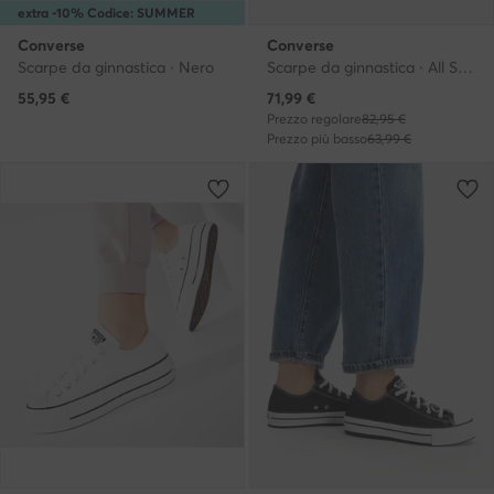
extra -10% Codice: SUMMER
Converse
Converse
Scarpe da ginnastica · Nero
Scarpe da ginnastica · All Star · Blu scuro
Prezzo attuale
55,95
€
71,99
€
Prezzo regolare
82,95 €
Prezzo più basso
63,99 €