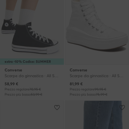
extra -10% Codice: SUMMER
Converse
Converse
Scarpe da ginnastica · All Star · Nero
Scarpe da ginnastica · All Star · Bianco
Prezzo attuale
Prezzo attuale
58,99
€
81,99
€
Prezzo regolare
70,95 €
Prezzo regolare
99,95 €
Prezzo più basso
53,99 €
Prezzo più basso
75,99 €