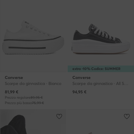
extra -10% Codice: SUMMER
Converse
Converse
Scarpe da ginnastica · Bianco
Scarpe da ginnastica · All Star · Nero
Prezzo attuale
81,99
€
94,95
€
Prezzo regolare
89,95 €
Prezzo più basso
75,99 €