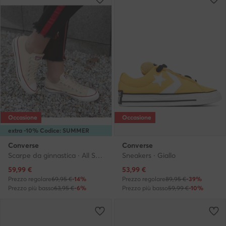
Occasione
Occasione
extra -10% Codice: SUMMER
Converse
Converse
Scarpe da ginnastica · All Star · Beige
Sneakers · Giallo
Prezzo attuale
Prezzo attuale
59,99
€
53,99
€
Prezzo regolare
69,95 €
-14%
Prezzo regolare
89,95 €
-39%
Prezzo più basso
63,95 €
-6%
Prezzo più basso
59,99 €
-10%