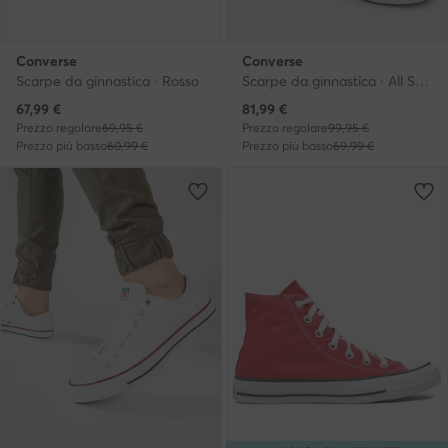
Converse
Converse
Scarpe da ginnastica · Rosso
Scarpe da ginnastica · All Star · Nero
Prezzo attuale
Prezzo attuale
67,99
€
81,99
€
Prezzo regolare
69,95 €
Prezzo regolare
99,95 €
Prezzo più basso
60,99 €
Prezzo più basso
69,99 €