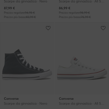
Scarpe da ginnastica · Nero
Scarpe da ginnastica · All Star · Bianco
Prezzo attuale
Prezzo attuale
87,99
€
86,99
€
Prezzo regolare
94,95 €
Prezzo regolare
98,99 €
Prezzo più basso
83,99 €
Prezzo più basso
76,99 €
Converse
Converse
Scarpe da ginnastica · Nero
Scarpe da ginnastica · All Star · Bianco