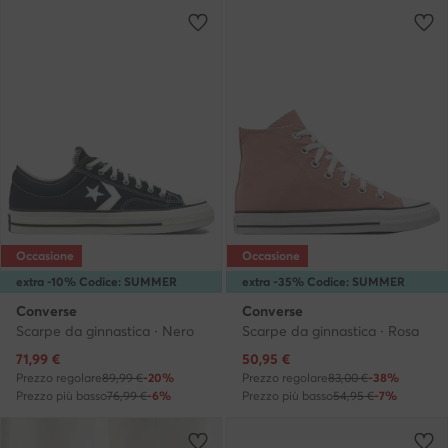
Occasione
Occasione
extra -10% Codice: SUMMER
extra -35% Codice: SUMMER
Converse
Converse
Scarpe da ginnastica · Nero
Scarpe da ginnastica · Rosa
Prezzo attuale
Prezzo attuale
71,99
€
50,95
€
Prezzo regolare
89,99 €
-20%
Prezzo regolare
83,00 €
-38%
Prezzo più basso
76,99 €
-6%
Prezzo più basso
54,95 €
-7%