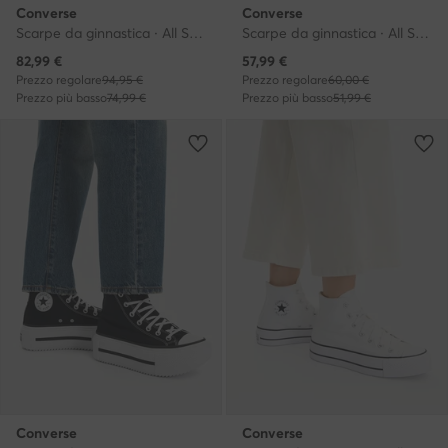
Converse
Converse
Scarpe da ginnastica · All Star · Bianco
Scarpe da ginnastica · All Star · Nero
Prezzo attuale
Prezzo attuale
82,99
€
57,99
€
Prezzo regolare
94,95 €
Prezzo regolare
60,00 €
Prezzo più basso
74,99 €
Prezzo più basso
51,99 €
Converse
Converse