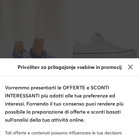
Privolitev za prilagajanje vsebine in promocij
Occasione
Vorremmo presentarti le OFFERTE e SCONTI
Converse
Converse
Scarpe da ginnastica · All Star · Blu
Scarpe da ginnastica · All Star · Bianco
INTERESSANTI più adatti alle tue preferenze ed
Prezzo attuale
Prezzo attuale
41,99
€
87,99
€
interessi. Fornendo il tuo consenso puoi rendere più
Prezzo regolare
56,99 €
-26%
Prezzo regolare
105,95 €
possibile la preparazione di offerte e sconti basati
Prezzo più basso
44,99 €
-6%
Prezzo più basso
81,99 €
sull’analisi della tua attività online.
Tali offerte e contenuti possono influenzare le tue decisioni