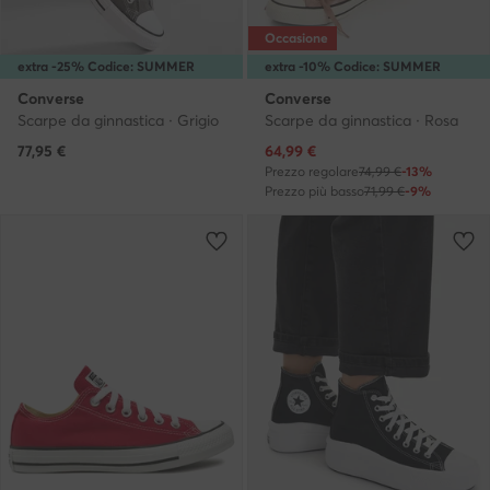
Occasione
extra -25% Codice: SUMMER
extra -10% Codice: SUMMER
Converse
Converse
Scarpe da ginnastica · Grigio
Scarpe da ginnastica · Rosa
Prezzo attuale
77,95
€
64,99
€
Prezzo regolare
74,99 €
-13%
Prezzo più basso
71,99 €
-9%