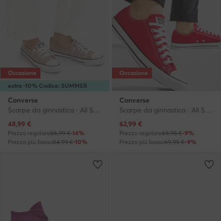
Occasione
Occasione
extra -10% Codice: SUMMER
Converse
Converse
Scarpe da ginnastica · All Star · Marrone
Scarpe da ginnastica · All Star · Rosso
Prezzo attuale
Prezzo attuale
48,99
€
62,99
€
Prezzo regolare
56,99 €
-14%
Prezzo regolare
69,95 €
-9%
Prezzo più basso
54,99 €
-10%
Prezzo più basso
69,95 €
-9%