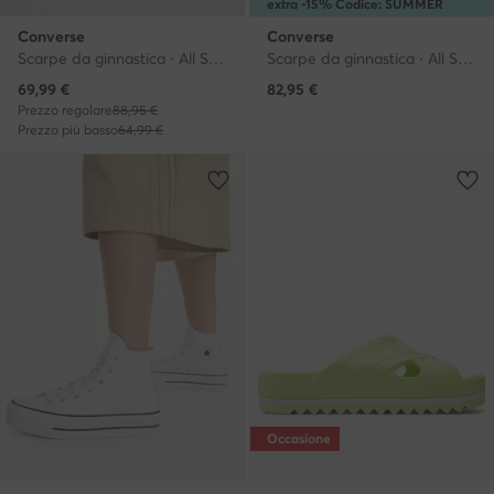
extra -15% Codice: SUMMER
Converse
Converse
Scarpe da ginnastica · All Star · Bianco
Scarpe da ginnastica · All Star · Rosso
Prezzo attuale
69,99
€
82,95
€
Prezzo regolare
88,95 €
Prezzo più basso
64,99 €
Occasione