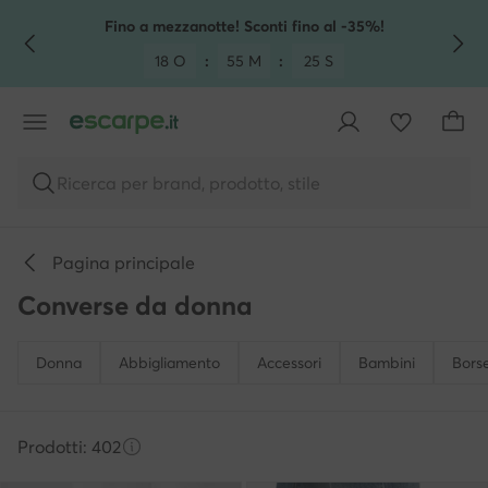
VAI AL CONTENUTO PRINCIPALE
VAI ALLA RICERCA
Fino a mezzanotte! Sconti fino al -35%!
18 O
:
55 M
:
22 S
Ricerca per brand, prodotto, stile
Pagina principale
Converse da donna
Donna
Abbigliamento
Accessori
Bambini
Bors
Prodotti: 402