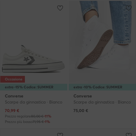
Occasione
extra -15% Codice: SUMMER
extra -10% Codice: SUMMER
Converse
Converse
Scarpe da ginnastica · Bianco
Scarpe da ginnastica · Bianco
Prezzo attuale
70,99
€
75,00
€
Prezzo regolare
80,00 €
-11%
Prezzo più basso
71,95 €
-1%