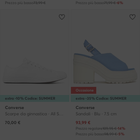
Prezzo più basso
73,99 €
Prezzo più basso
71,99 €
-6%
Occasione
extra -10% Codice: SUMMER
extra -35% Codice: SUMMER
Converse
Converse
Scarpe da ginnastica · All Star · Bianco
Sandali · Blu · 7.5 cm
Prezzo attuale
70,00
€
93,99
€
Prezzo regolare
109,95 €
-14%
Prezzo più basso
98,99 €
-5%