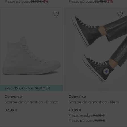
Prezzo più basso
63,95 €
-6%
Prezzo più basso
65,95 €
-3%
extra -15% Codice: SUMMER
Converse
Converse
Scarpe da ginnastica · Bianco
Scarpe da ginnastica · Nero
Prezzo attuale
82,99
€
78,99
€
Prezzo regolare
94,95 €
Prezzo più basso
71,99 €