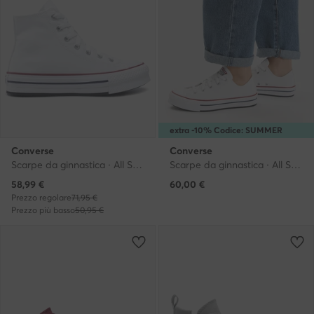
extra -10% Codice: SUMMER
Converse
Converse
Scarpe da ginnastica · All Star · Bianco
Scarpe da ginnastica · All Star · Bianco
Prezzo attuale
58,99
€
60,00
€
Prezzo regolare
71,95 €
Prezzo più basso
50,95 €