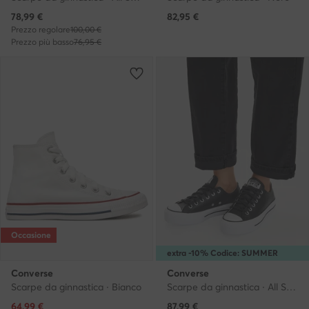
Prezzo attuale
78,99
€
82,95
€
Prezzo regolare
100,00 €
Prezzo più basso
76,95 €
Occasione
extra -10% Codice: SUMMER
Converse
Converse
Scarpe da ginnastica · Bianco
Scarpe da ginnastica · All Star · Nero
Prezzo attuale
Prezzo attuale
64,99
€
87,99
€