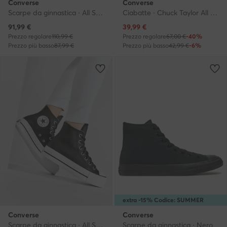
Converse
Converse
Scarpe da ginnastica · All Star · Bianco
Ciabatte · Chuck Taylor All Star Lounge Sandal Lite Cx A07583C · Giallo
Prezzo attuale
Prezzo attuale
91,99
€
39,99
€
Prezzo regolare
110,99 €
Prezzo regolare
67,00 €
-40%
Prezzo più basso
87,99 €
Prezzo più basso
42,99 €
-6%
extra -15% Codice: SUMMER
Converse
Converse
Scarpe da ginnastica · All Star · Nero
Scarpe da ginnastica · Nero