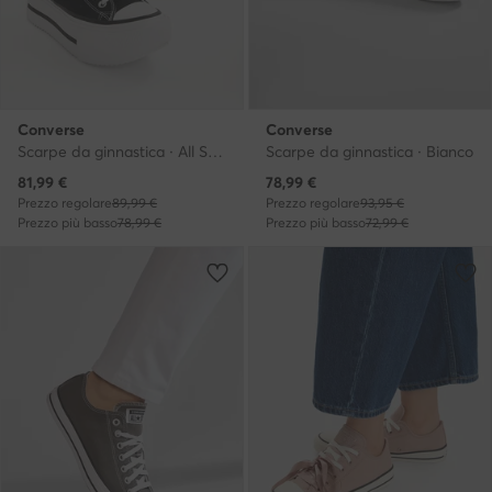
Converse
Converse
Scarpe da ginnastica · All Star · Nero
Scarpe da ginnastica · Bianco
Prezzo attuale
Prezzo attuale
81,99
€
78,99
€
Prezzo regolare
89,99 €
Prezzo regolare
93,95 €
Prezzo più basso
78,99 €
Prezzo più basso
72,99 €