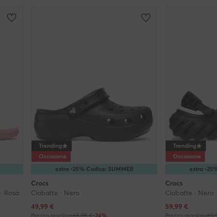
Trending
Trending
Occasione
Occasione
extra -25% Codice: SUMMER
extra -2
Crocs
Crocs
· Rosa
Ciabatte · Nero
Ciabatte · Nero
Prezzo attuale
Prezzo attuale
49,99
€
59,99
€
Prezzo regolare
65,95 €
-24%
Prezzo regolare
69,