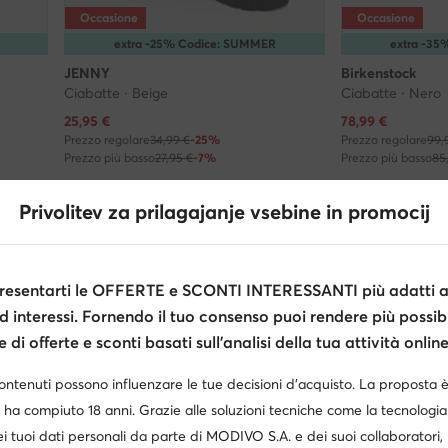
Occasione
Occasione
extra -25% Codice: SUMMER
extra -3
JENNY
Birkenstock
Ciabatte · Beige
Ciabatte · Nero
Prezzo attuale
Prezzo attuale
25,95
€
78,99
€
Prezzo regolare
34,99 €
-25%
Prezzo regolare
99,
Prezzo più basso
27,95 €
-7%
Prezzo più basso
85
Privolitev za prilagajanje vsebine in promocij
i cercando?
isponibili nella taglia selezionata.
esentarti le OFFERTE e SCONTI INTERESSANTI più adatti al
d interessi. Fornendo il tuo consenso puoi rendere più possibi
40
41
Vedi di più
di offerte e sconti basati sull’analisi della tua attività online
contenuti possono influenzare le tue decisioni d’acquisto. La proposta 
 ha compiuto 18 anni. Grazie alle soluzioni tecniche come la tecnologia 
i tuoi dati personali da parte di MODIVO S.A. e dei suoi collaboratori