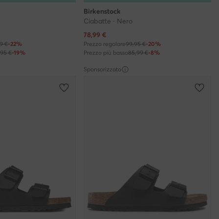
Birkenstock
Ciabatte · Nero
Prezzo attuale
78,99
€
99 €
-22%
Prezzo regolare
99,95 €
-20%
,95 €
-19%
Prezzo più basso
85,99 €
-8%
Sponsorizzato