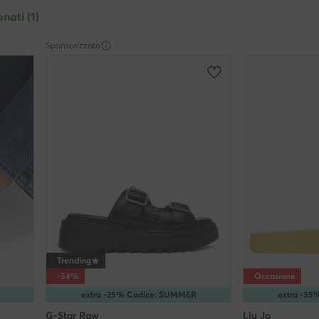
onati (1)
Sponsorizzato
Trending
-54%
Occasione
extra -25% Codice: SUMMER
extra -3
G-Star Raw
Liu Jo