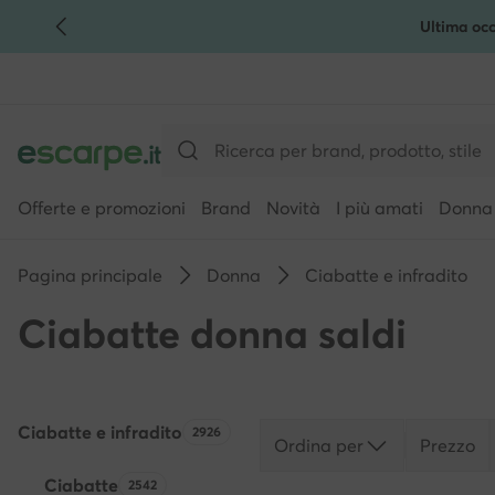
Ultima occ
VAI AL CONTENUTO PRINCIPALE
VAI ALLA RICERCA
Offerte e promozioni
Brand
Novità
I più amati
Donna
Pagina principale
Donna
Ciabatte e infradito
Ciabatte donna saldi
Ciabatte e infradito
Quantità di prodotti:
2926
Ordina per
Prezzo
Ciabatte
Quantità di prodotti:
2542