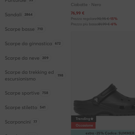
Pantofole
Quantità di prodotti:
Ciabatte · Nero
Prezzo attuale
76,99
€
Sandali
Quantità di prodotti:
2864
Prezzo regolare
90,95 €
-15%
Prezzo più basso
81,99 €
-6%
Scarpe basse
Quantità di prodotti:
710
Scarpe da ginnastica
Quantità di prodotti:
672
Scarpe da neve
Quantità di prodotti:
209
Scarpe da trekking ed
Quantità di prodotti:
198
escursionismo
Scarpe sportive
Quantità di prodotti:
758
Scarpe stiletto
Quantità di prodotti:
541
Trending
Scarponcini
Quantità di prodotti:
77
Occasione
extra -25% Codice: SUMMER