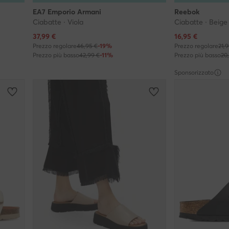
EA7 Emporio Armani
Reebok
Ciabatte · Viola
Ciabatte · Beige
Prezzo attuale
Prezzo attuale
37,99
€
16,95
€
Prezzo regolare
46,95 €
-19%
Prezzo regolare
21,
Prezzo più basso
42,99 €
-11%
Prezzo più basso
20
Sponsorizzato