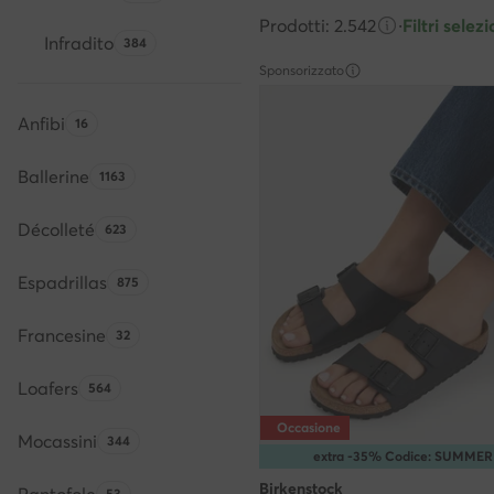
Prodotti: 2.542
·
Filtri selezi
Infradito
Quantità di prodotti:
384
Sponsorizzato
Anfibi
Quantità di prodotti:
16
Ballerine
Quantità di prodotti:
1163
Décolleté
Quantità di prodotti:
623
Espadrillas
Quantità di prodotti:
875
Francesine
Quantità di prodotti:
32
Loafers
Quantità di prodotti:
564
Occasione
Mocassini
Quantità di prodotti:
344
extra -35% Codice: SUMMER
Birkenstock
53