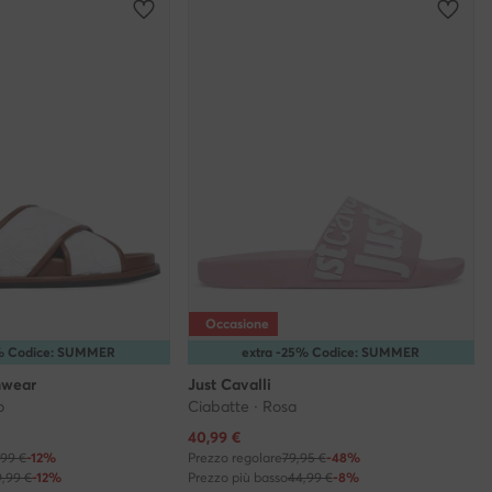
Occasione
5% Codice: SUMMER
extra -25% Codice: SUMMER
hwear
Just Cavalli
o
Ciabatte · Rosa
Prezzo attuale
40,99
€
,99 €
-12%
Prezzo regolare
79,95 €
-48%
9,99 €
-12%
Prezzo più basso
44,99 €
-8%