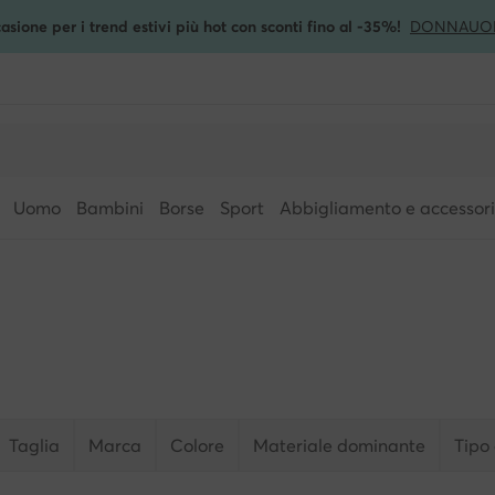
asione per i trend estivi più hot con sconti fino al -35%!
DONNA
UO
Uomo
Bambini
Borse
Sport
Abbigliamento e accessori
Taglia
Marca
Colore
Materiale dominante
Tipo 