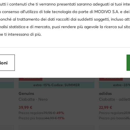
utti i contenuti che ti verranno presentati saranno adeguati ai tuoi inte
 consenso all’utilizzo di tale tecnologia da parte di MODIVO S.A. e dei 
nonché al trattamento dei dati raccolti dai suddetti soggetti, incluso at
nalisi statistica e di mercato, puoi rendere più agevole la ricerca sul sit
e ti interessano di più.
ioni
Occasione
Occasione
extra -15% Codice: SUMMER
extra -3
Genuins
adidas
Ciabatte · Nero
Prezzo attuale
Prezzo attuale
39,99
€
22,99
€
Prezzo regolare
79,95 €
-49%
Prezzo regolare
27,
Prezzo più basso
44,99 €
-11%
Prezzo più basso
25