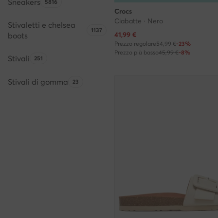
Sneakers
Quantità di prodotti:
5816
Crocs
Ciabatte · Nero
Stivaletti e chelsea
Quantità di prodotti:
1137
Prezzo attuale
41,99
€
boots
Prezzo regolare
54,99 €
-23%
Prezzo più basso
45,99 €
-8%
Stivali
Quantità di prodotti:
251
Stivali di gomma
Quantità di prodotti:
23