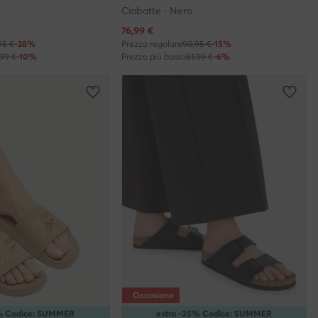
Ciabatte · Nero
Prezzo attuale
76,99
€
95 €
-28%
Prezzo regolare
90,95 €
-15%
,99 €
-10%
Prezzo più basso
81,99 €
-6%
Occasione
5% Codice: SUMMER
extra -35% Codice: SUMMER