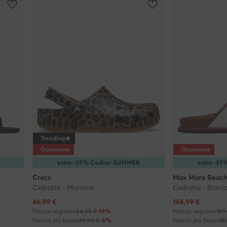
Trending
Occasione
Occasione
extra -35% Codice: SUMMER
extra -3
Crocs
Max Mara Beac
Ciabatte · Marrone
Ciabatte · Bianc
Prezzo attuale
Prezzo attuale
46,99
€
166,99
€
Prezzo regolare
54,95 €
-14%
Prezzo regolare
189
Prezzo più basso
49,99 €
-6%
Prezzo più basso
18