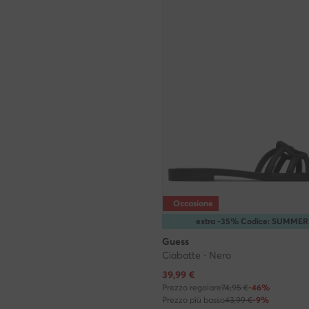
Occasione
extra -35% Codice: SUMMER
Guess
Ciabatte · Nero
Prezzo attuale
39,99
€
Prezzo regolare
74,95 €
-46%
Prezzo più basso
43,99 €
-9%