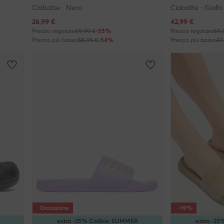
Ciabatte · Nero
Ciabatte · Giallo
Prezzo attuale
Prezzo attuale
26,99
€
42,99
€
Prezzo regolare
59,99 €
-55%
Prezzo regolare
59,
Prezzo più basso
58,95 €
-54%
Prezzo più basso
47
Occasione
-19%
extra -25% Codice: SUMMER
extra -2