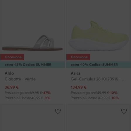
Occasione
Occasione
extra -15% Codice: SUMMER
extra -10% Codice: SUMMER
Aldo
Asics
Ciabatte · Verde
Gel-Cumulus 28 1012B916 · Scarpe running
Prezzo attuale
Prezzo attuale
36,99
€
134,99
€
Prezzo regolare
69,95 €
-47%
Prezzo regolare
149,99 €
-10%
Prezzo più basso
40,99 €
-9%
Prezzo più basso
149,99 €
-10%