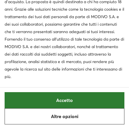
d’acquisto. La proposta è quindi destinata a chi ha compiuto 18
anni. Grazie alle soluzioni tecniche come la tecnologia cookies e il
trattamento dei tuoi dati personali da parte di MODIVO S.A. e
dei suoi collaboratori, possiamo garantire che tutti i contenuti
che ti verranno presentati saranno adeguati ai tuoi interessi.
Fornendo il tuo consenso all’utilizzo di tale tecnologia da parte di
Occasione
MODIVO S.A. e dei nostri collaboratori, nonché al trattamento
extra -35% Codice: SUMMER
extra -15% Codice: SUMMER
dei dati raccolti dai suddetti soggetti, incluso attraverso la
Pikolinos
Polo Ralph Lauren
Sandali · Verde
Sneakers · Verde
profilazione, analisi statistica e di mercato, puoi rendere più
Prezzo attuale
agevole la ricerca sul sito delle informazioni che ti interessano di
Prezzo attuale
99,99
€
127,99
€
Prezzo regolare
129,95 €
-23%
Prezzo regolare
134,99 €
più.
Prezzo più basso
105,99 €
-5%
Prezzo più basso
86,99 €
Accetto
Altre opzioni
Ordina
Filtra
1