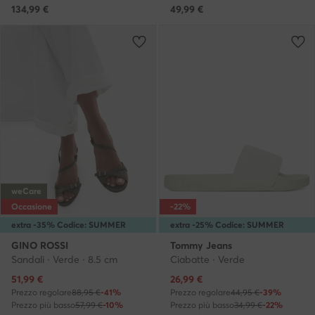
134,99
€
49,99
€
weCare
Occasione
-22%
extra -35% Codice: SUMMER
extra -25% Codice: SUMMER
GINO ROSSI
Tommy Jeans
Sandali · Verde · 8.5 cm
Ciabatte · Verde
Prezzo attuale
Prezzo attuale
51,99
€
26,99
€
Prezzo regolare
88,95 €
-41%
Prezzo regolare
44,95 €
-39%
Prezzo più basso
57,99 €
-10%
Prezzo più basso
34,99 €
-22%