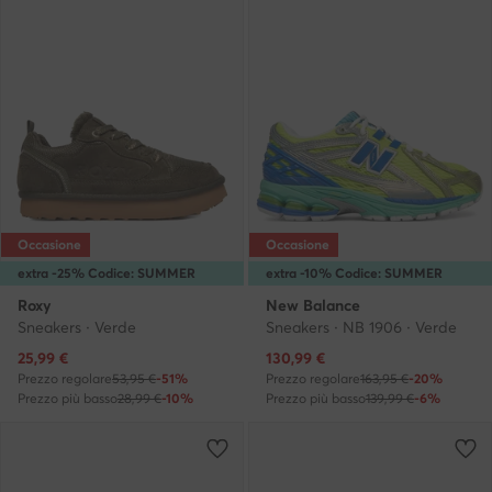
Occasione
Occasione
extra -25% Codice: SUMMER
extra -10% Codice: SUMMER
Roxy
New Balance
Sneakers · Verde
Sneakers · NB 1906 · Verde
Prezzo attuale
Prezzo attuale
25,99
€
130,99
€
Prezzo regolare
53,95 €
-51%
Prezzo regolare
163,95 €
-20%
Prezzo più basso
28,99 €
-10%
Prezzo più basso
139,99 €
-6%