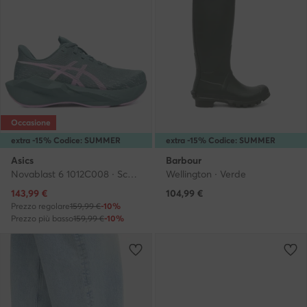
Occasione
extra -15% Codice: SUMMER
extra -15% Codice: SUMMER
Asics
Barbour
Novablast 6 1012C008 · Scarpe running
Wellington · Verde
Prezzo attuale
143,99
€
104,99
€
Prezzo regolare
159,99 €
-10%
Prezzo più basso
159,99 €
-10%