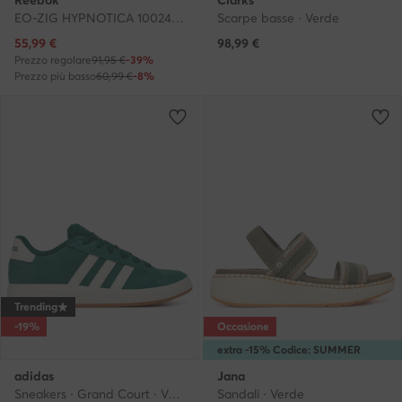
EO-ZIG HYPNOTICA 100244508 W · Scarpe running
Scarpe basse · Verde
Prezzo attuale
55,99
€
98,99
€
Prezzo regolare
91,95 €
-39%
Prezzo più basso
60,99 €
-8%
Trending
-19%
Occasione
extra -15% Codice: SUMMER
adidas
Jana
Sneakers · Grand Court · Verde
Sandali · Verde