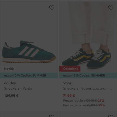
Novità
Occasione
extra -10% Codice: SUMMER
extra -15% Codice: SUMMER
adidas
Vans
Sneakers · Verde
Sneakers · Super Lowpro · Verde scuro
Prezzo attuale
109,99
€
71,99
€
Prezzo regolare
101,95 €
-29%
Prezzo più basso
79,99 €
-10%