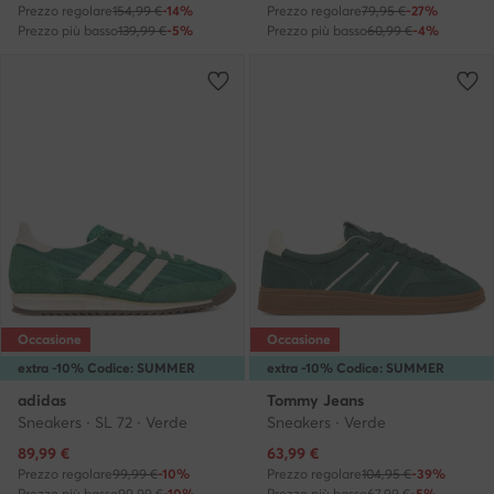
Prezzo regolare
154,99 €
-14%
Prezzo regolare
79,95 €
-27%
Prezzo più basso
139,99 €
-5%
Prezzo più basso
60,99 €
-4%
Occasione
Occasione
extra -10% Codice: SUMMER
extra -10% Codice: SUMMER
adidas
Tommy Jeans
Sneakers · SL 72 · Verde
Sneakers · Verde
Prezzo attuale
Prezzo attuale
89,99
€
63,99
€
Prezzo regolare
99,99 €
-10%
Prezzo regolare
104,95 €
-39%
Prezzo più basso
99,99 €
-10%
Prezzo più basso
67,99 €
-5%