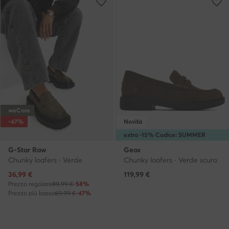
weCare
-47%
Novità
extra -15% Codice: SUMMER
G-Star Raw
Geox
Chunky loafers · Verde
Chunky loafers · Verde scuro
Prezzo attuale
36,99
€
119,99
€
Prezzo regolare
89,99 €
-58%
Prezzo più basso
69,99 €
-47%