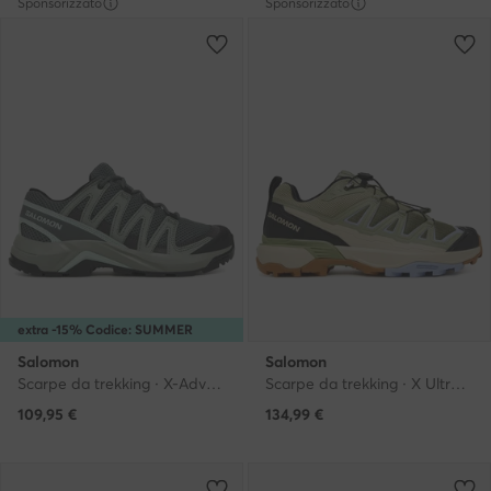
Sponsorizzato
Sponsorizzato
extra -15% Codice: SUMMER
Salomon
Salomon
Scarpe da trekking · X-Adventure Recon L47813600 · Verde
Scarpe da trekking · X Ultra 360 Edge L49097300 · Verde
109,95
€
134,99
€