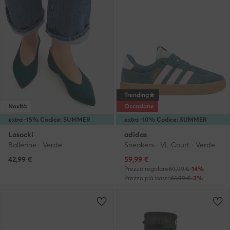
Trending
Novità
Occasione
extra -15% Codice: SUMMER
extra -10% Codice: SUMMER
Lasocki
adidas
Ballerine · Verde
Sneakers · VL Court · Verde
Prezzo attuale
42,99
€
59,99
€
Prezzo regolare
69,99 €
-14%
Prezzo più basso
61,99 €
-3%