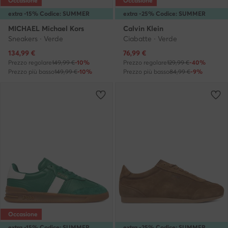
Occasione
Occasione
extra -15% Codice: SUMMER
extra -25% Codice: SUMMER
MICHAEL Michael Kors
Calvin Klein
Sneakers · Verde
Ciabatte · Verde
Prezzo attuale
Prezzo attuale
134,99
€
76,99
€
Prezzo regolare
149,99 €
-10%
Prezzo regolare
129,99 €
-40%
Prezzo più basso
149,99 €
-10%
Prezzo più basso
84,99 €
-9%
Occasione
extra -15% Codice: SUMMER
extra -25% Codice: SUMMER