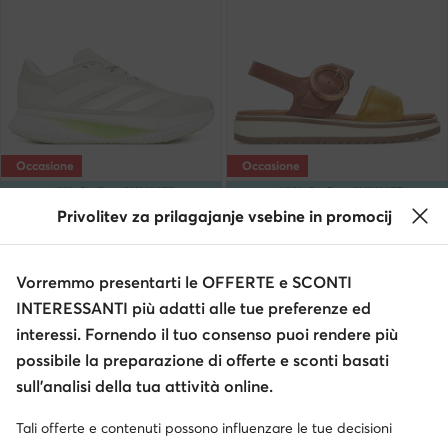
Occasione
Occasione
extra -15% Codice: SUMMER
extra -35% Codice: SUMMER
Privolitev za prilagajanje vsebine in promocij
adidas
Marco Tozzi
Duramo SL2 KJ4153 · Scarpe running
Sandali · Verde
Prezzo attuale
Prezzo attuale
58,99
€
48,99
€
Vorremmo presentarti le OFFERTE e SCONTI
Prezzo regolare
64,99 €
-9%
Prezzo regolare
69,95 €
-29%
INTERESSANTI più adatti alle tue preferenze ed
Prezzo più basso
64,99 €
-9%
Prezzo più basso
53,99 €
-9%
interessi. Fornendo il tuo consenso puoi rendere più
possibile la preparazione di offerte e sconti basati
sull’analisi della tua attività online.
Tali offerte e contenuti possono influenzare le tue decisioni