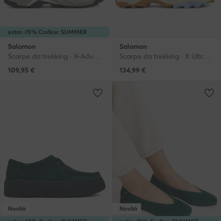
extra -15% Codice: SUMMER
Salomon
Salomon
Scarpe da trekking · X-Adventure Recon L47813600 · Verde
Scarpe da trekking · X Ultra 360 Edge L49097300 · Verde
109,95
€
134,99
€
Novità
Novità