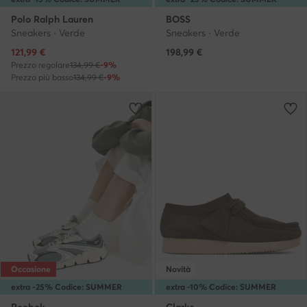
Polo Ralph Lauren
BOSS
Sneakers · Verde
Sneakers · Verde
Prezzo attuale
121,99
€
198,99
€
Prezzo regolare
134,99 €
-9%
Prezzo più basso
134,99 €
-9%
Occasione
Novità
extra -25% Codice: SUMMER
extra -10% Codice: SUMMER
Reebok
Clarks