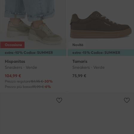
Occasione
Novità
extra -10% Codice: SUMMER
extra -15% Codice: SUMMER
Hispanitas
Tamaris
Sneakers · Verde
Sneakers · Verde
Prezzo attuale
104,99
€
75,99
€
Prezzo regolare
151,95 €
-30%
Prezzo più basso
111,99 €
-6%