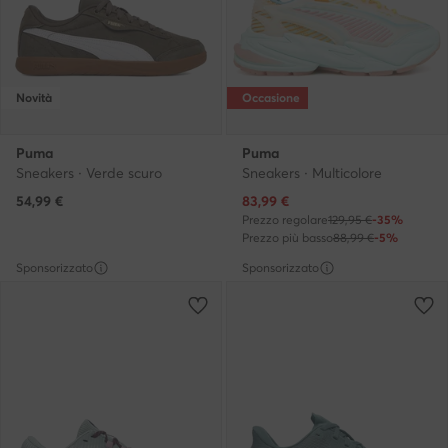
Novità
Occasione
Puma
Puma
Sneakers · Verde scuro
Sneakers · Multicolore
Prezzo attuale
54,99
€
83,99
€
Prezzo regolare
129,95 €
-35%
Prezzo più basso
88,99 €
-5%
Sponsorizzato
Sponsorizzato