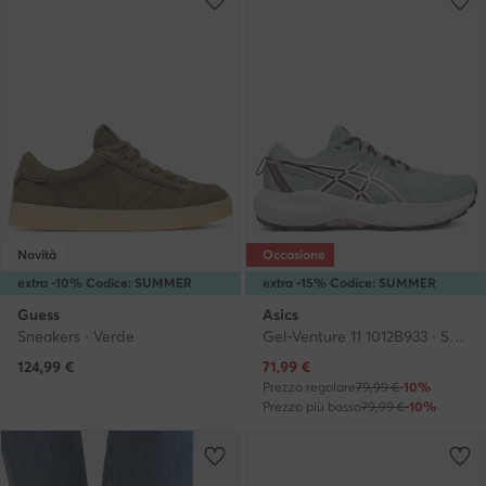
Novità
Occasione
extra -10% Codice: SUMMER
extra -15% Codice: SUMMER
Guess
Asics
Sneakers · Verde
Gel-Venture 11 1012B933 · Scarpe running
Prezzo attuale
124,99
€
71,99
€
Prezzo regolare
79,99 €
-10%
Prezzo più basso
79,99 €
-10%