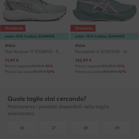
Occasione
Occasione
extra -15% Codice: SUMMER
extra -15% Codice: SUMMER
Asics
Asics
Gel-Venture 11 1012B933 · Scarpe running
Novablast 6 1012C008 · Scarpe running
Prezzo attuale
Prezzo attuale
71,99
€
143,99
€
Prezzo regolare
79,99 €
-10%
Prezzo regolare
159,99 €
-10%
Prezzo più basso
79,99 €
-10%
Prezzo più basso
159,99 €
-10%
Quale taglia stai cercando?
Mostreremo i prodotti disponibili nella taglia
selezionata.
36
37
38
39