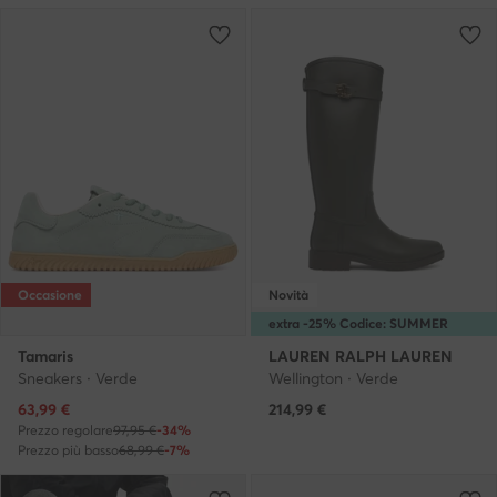
Occasione
Novità
extra -25% Codice: SUMMER
Tamaris
LAUREN RALPH LAUREN
Sneakers · Verde
Wellington · Verde
Prezzo attuale
63,99
€
214,99
€
Prezzo regolare
97,95 €
-34%
Prezzo più basso
68,99 €
-7%