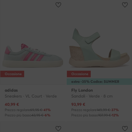
Occasione
Occasione
extra -35% Codice: SUMMER
adidas
Fly London
Sneakers · VL Court · Verde
Sandali · Verde · 8 cm
Prezzo attuale
Prezzo attuale
40,99
€
93,99
€
Prezzo regolare
69,95 €
-41%
Prezzo regolare
149,99 €
-37%
Prezzo più basso
43,95 €
-6%
Prezzo più basso
107,99 €
-12%