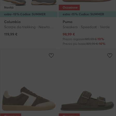
Novità
Occasione
extra -15% Codice: SUMMER
extra -15% Codice: SUMMER
Columbia
Puma
Scarpe da trekking · Newton Ridge Mid WP 1424692 · Verde
Sneakers · Speedcat · Verde
Prezzo attuale
119,99
€
98,99
€
Prezzo regolare
109,99 €
-10%
Prezzo più basso
109,99 €
-10%