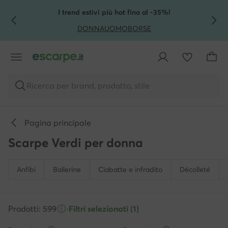
VAI AL CONTENUTO PRINCIPALE
VAI ALLA RICERCA
I trend estivi più hot fino al -35%!
DONNA
UOMO
BORSE
Ricerca per brand, prodotto, stile
Pagina principale
Scarpe Verdi per donna
Anfibi
Ballerine
Ciabatte e infradito
Décolleté
Prodotti: 599
·
Filtri selezionati (1)