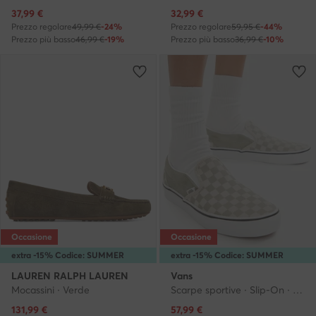
Prezzo attuale
Prezzo attuale
37,99
€
32,99
€
Prezzo regolare
49,99 €
-24%
Prezzo regolare
59,95 €
-44%
Prezzo più basso
46,99 €
-19%
Prezzo più basso
36,99 €
-10%
Occasione
Occasione
extra -15% Codice: SUMMER
extra -15% Codice: SUMMER
LAUREN RALPH LAUREN
Vans
Mocassini · Verde
Scarpe sportive · Slip-On · Verde
Prezzo attuale
Prezzo attuale
131,99
€
57,99
€