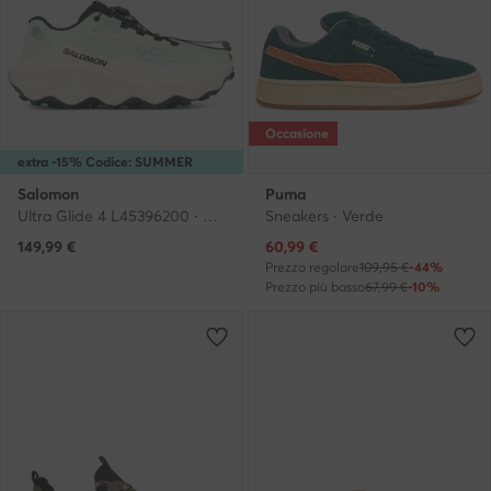
Occasione
extra -15% Codice: SUMMER
Salomon
Puma
Ultra Glide 4 L45396200 · Scarpe running
Sneakers · Verde
Prezzo attuale
149,99
€
60,99
€
Prezzo regolare
109,95 €
-44%
Prezzo più basso
67,99 €
-10%