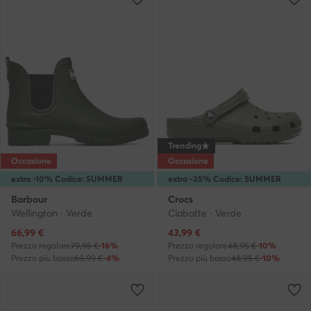
Trending
Occasione
Occasione
extra -10% Codice: SUMMER
extra -35% Codice: SUMMER
Barbour
Crocs
Wellington · Verde
Ciabatte · Verde
Prezzo attuale
Prezzo attuale
66,99
€
43,99
€
Prezzo regolare
79,95 €
-16%
Prezzo regolare
48,95 €
-10%
Prezzo più basso
69,99 €
-4%
Prezzo più basso
48,95 €
-10%