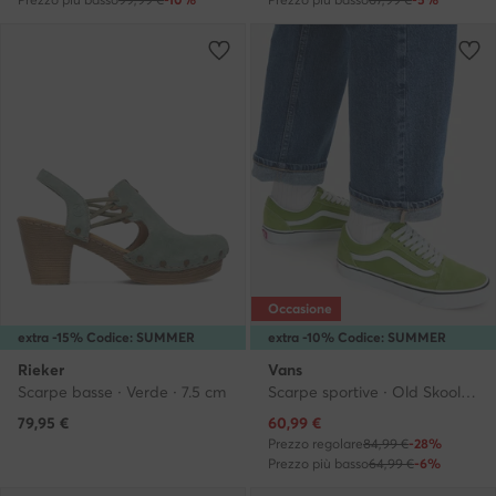
Occasione
extra -15% Codice: SUMMER
extra -10% Codice: SUMMER
Rieker
Vans
Scarpe basse · Verde · 7.5 cm
Scarpe sportive · Old Skool · Verde
Prezzo attuale
79,95
€
60,99
€
Prezzo regolare
84,99 €
-28%
Prezzo più basso
64,99 €
-6%