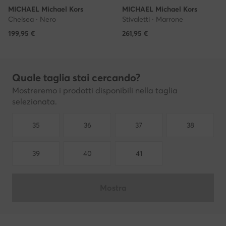
MICHAEL Michael Kors
MICHAEL Michael Kors
Chelsea · Nero
Stivaletti · Marrone
199,95
€
261,95
€
Quale taglia stai cercando?
Mostreremo i prodotti disponibili nella taglia
selezionata.
35
36
37
38
39
40
41
Mostra