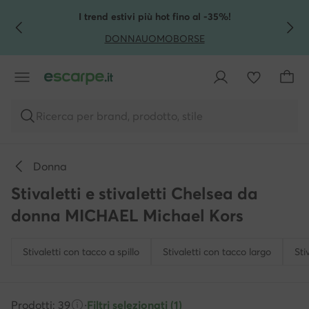
VAI AL CONTENUTO PRINCIPALE
VAI ALLA RICERCA
I trend estivi più hot fino al -35%!
DONNA
UOMO
BORSE
Ricerca per brand, prodotto, stile
Donna
Stivaletti e stivaletti Chelsea da
donna MICHAEL Michael Kors
Stivaletti con tacco a spillo
Stivaletti con tacco largo
Sti
Prodotti: 39
·
Filtri selezionati (1)