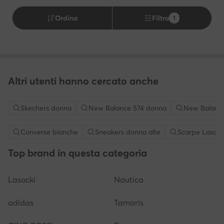
Ordina
Filtra
1
Altri utenti hanno cercato anche
Skechers donna
New Balance 574 donna
New Balanc
Converse bianche
Sneakers donna alte
Scarpe Lasock
Top brand in questa categoria
Lasocki
Nautica
adidas
Tamaris