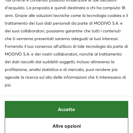
Tali offerte e contenuti possono influenzare le tue decisioni
Cambia paese: Italia (IT)
d’acquisto. La proposta è quindi destinata a chi ha compiuto 18
anni. Grazie alle soluzioni tecniche come la tecnologia cookies e il
trattamento dei tuoi dati personali da parte di MODIVO S.A. e
© escarpe.it 2026
dei suoi collaboratori, possiamo garantire che tutti i contenuti
Termini e condizioni
Modifica impostazioni
che ti verranno presentati saranno adeguati ai tuoi interessi.
Informativa sulla privacy
Protezione dei dati
Fornendo il tuo consenso all’utilizzo di tale tecnologia da parte di
MODIVO S.A. e dei nostri collaboratori, nonché al trattamento
dei dati raccolti dai suddetti soggetti, incluso attraverso la
profilazione, analisi statistica e di mercato, puoi rendere più
agevole la ricerca sul sito delle informazioni che ti interessano di
più.
Accetto
Altre opzioni