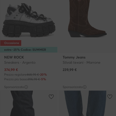
Occasione
extra -25% Codice: SUMMER
NEW ROCK
Tommy Jeans
Sneakers · Argento
Stivali texani · Marrone
Prezzo attuale
374,99
€
239,99
€
Prezzo regolare
468,95 €
-20%
Prezzo più basso
396,95 €
-5%
Sponsorizzato
Sponsorizzato