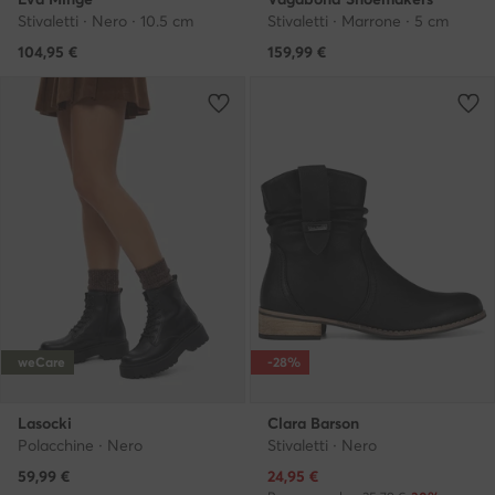
Stivaletti · Nero · 10.5 cm
Stivaletti · Marrone · 5 cm
104,95
€
159,99
€
weCare
-28%
Lasocki
Clara Barson
Polacchine · Nero
Stivaletti · Nero
Prezzo attuale
59,99
€
24,95
€