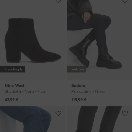
Trending
weCare
Nine West
Badura
Stivaletti · Nero · 7 cm
Polacchine · Nero
62,99
€
119,99
€