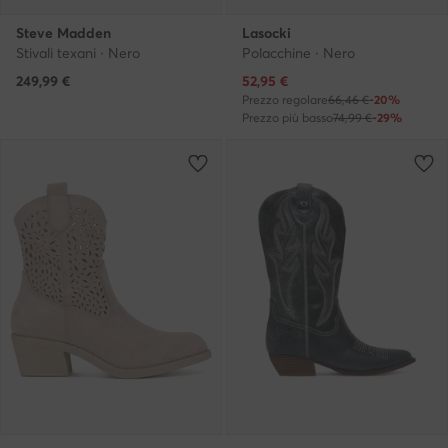
Steve Madden
Lasocki
Stivali texani · Nero
Polacchine · Nero
Prezzo attuale
249,99
€
52,95
€
Prezzo regolare
66,46 €
-20%
Prezzo più basso
74,99 €
-29%