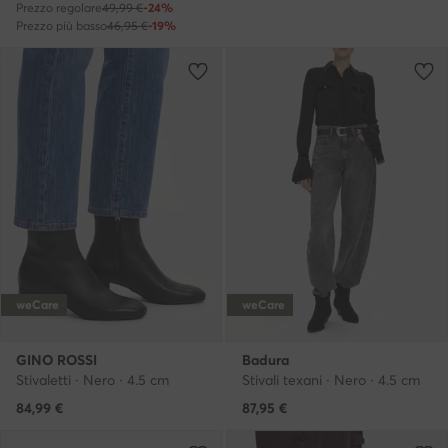
Prezzo regolare
49,99 €
-24%
Prezzo più basso
46,95 €
-19%
weCare
weCare
GINO ROSSI
Badura
Stivaletti · Nero · 4.5 cm
Stivali texani · Nero · 4.5 cm
84,99
€
87,95
€