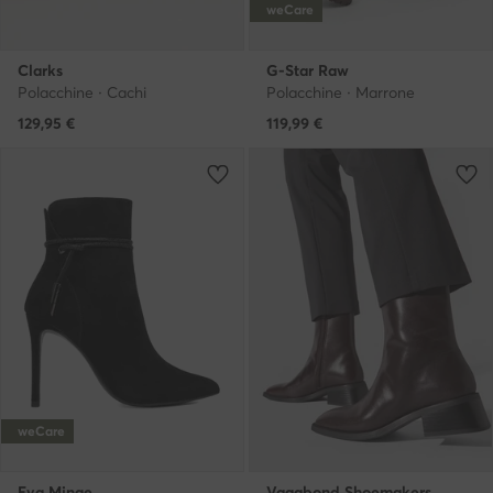
weCare
Clarks
G-Star Raw
Polacchine · Cachi
Polacchine · Marrone
129,95
€
119,99
€
weCare
Eva Minge
Vagabond Shoemakers