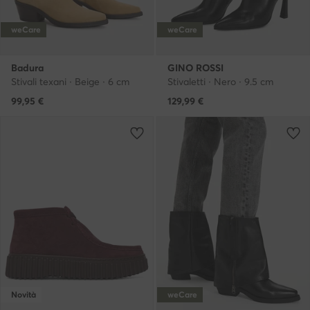
weCare
weCare
Badura
GINO ROSSI
Stivali texani · Beige · 6 cm
Stivaletti · Nero · 9.5 cm
99,95
€
129,99
€
Novità
weCare