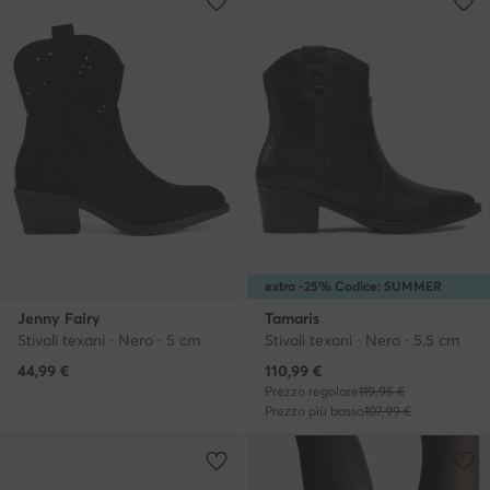
extra -25% Codice: SUMMER
Jenny Fairy
Tamaris
Stivali texani · Nero · 5 cm
Stivali texani · Nero · 5.5 cm
Prezzo attuale
44,99
€
110,99
€
Prezzo regolare
119,95 €
Prezzo più basso
107,99 €