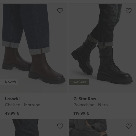
Novità
weCare
Lasocki
G-Star Raw
Chelsea · Marrone
Polacchine · Nero
49,99
€
119,99
€