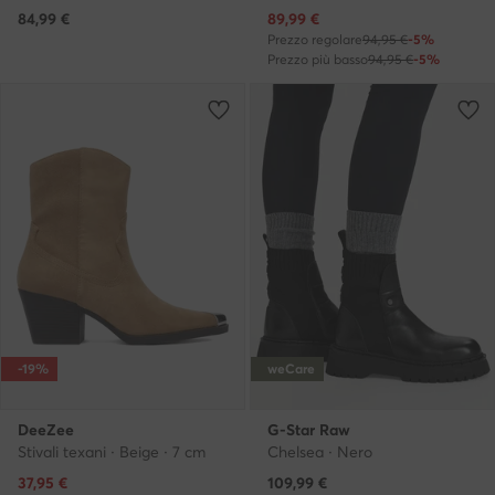
Prezzo attuale
84,99
€
89,99
€
Prezzo regolare
94,95 €
-5%
Prezzo più basso
94,95 €
-5%
-19%
weCare
DeeZee
G-Star Raw
Stivali texani · Beige · 7 cm
Chelsea · Nero
Prezzo attuale
37,95
€
109,99
€