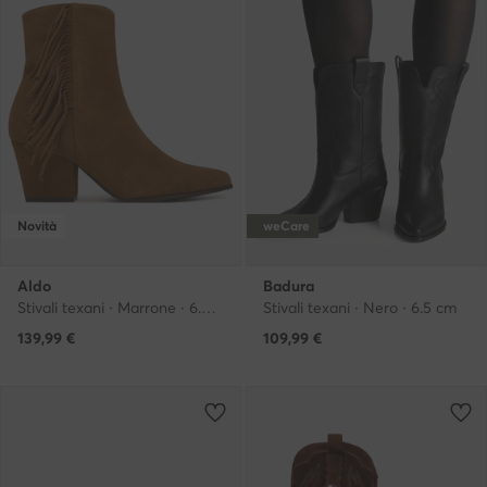
Novità
weCare
Aldo
Badura
Stivali texani · Marrone · 6.5 cm
Stivali texani · Nero · 6.5 cm
139,99
€
109,99
€