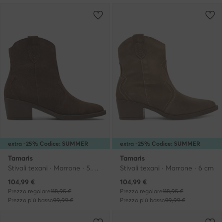
extra -25% Codice: SUMMER
extra -25% Codice: SUMMER
Tamaris
Tamaris
Stivali texani · Marrone · 5.5 cm
Stivali texani · Marrone · 6 cm
Prezzo attuale
Prezzo attuale
104,99
€
104,99
€
Prezzo regolare
118,95 €
Prezzo regolare
118,95 €
Prezzo più basso
99,99 €
Prezzo più basso
99,99 €