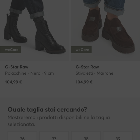
weCare
weCare
G-Star Raw
G-Star Raw
Polacchine · Nero · 9 cm
Stivaletti · Marrone
104,99
€
104,99
€
Quale taglia stai cercando?
Mostreremo i prodotti disponibili nella taglia
selezionata.
36
37
38
39