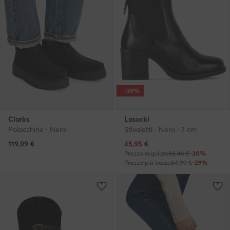
-29%
Clarks
Lasocki
Polacchine · Nero
Stivaletti · Nero · 7 cm
Prezzo attuale
119,99
€
45,95
€
Prezzo regolare
66,46 €
-30%
Prezzo più basso
64,99 €
-29%