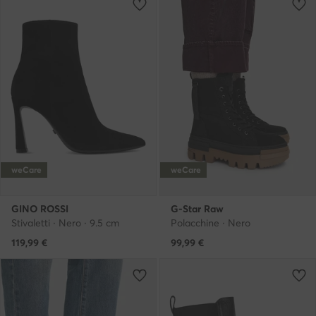
weCare
weCare
GINO ROSSI
G-Star Raw
Stivaletti · Nero · 9.5 cm
Polacchine · Nero
119,99
€
99,99
€