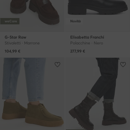
weCare
Novità
G-Star Raw
Elisabetta Franchi
Stivaletti · Marrone
Polacchine · Nero
104,99
€
277,99
€