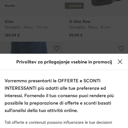
Novità
weCare
Aldo
G-Star Raw
Stivaletti · Nero · 7.5 cm
Stivaletti · Nero · 8 cm
169,99
€
99,99
€
Privolitev za prilagajanje vsebine in promocij
Vorremmo presentarti le OFFERTE e SCONTI
INTERESSANTI più adatti alle tue preferenze ed
interessi. Fornendo il tuo consenso puoi rendere più
possibile la preparazione di offerte e sconti basati
sull’analisi della tua attività online.
weCare
Novità
Tali offerte e contenuti possono influenzare le tue decisioni