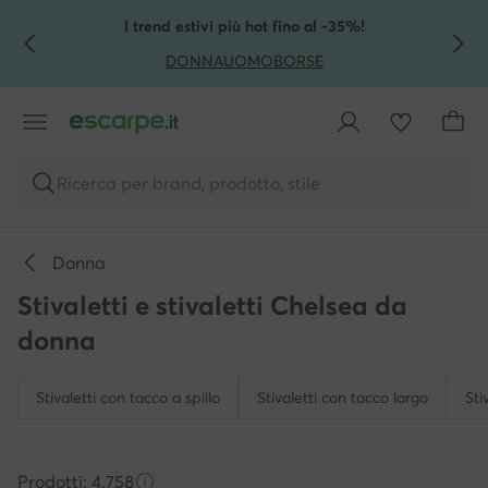
VAI AL CONTENUTO PRINCIPALE
VAI ALLA RICERCA
I trend estivi più hot fino al -35%!
DONNA
UOMO
BORSE
Ricerca per brand, prodotto, stile
Donna
Stivaletti e stivaletti Chelsea da
donna
Stivaletti con tacco a spillo
Stivaletti con tacco largo
Sti
Prodotti: 4.758