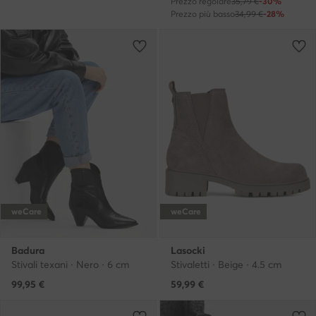
Prezzo regolare
35,79 €
-30%
Prezzo più basso
34,99 €
-28%
weCare
weCare
Badura
Lasocki
Stivali texani · Nero · 6 cm
Stivaletti · Beige · 4.5 cm
99,95
€
59,99
€