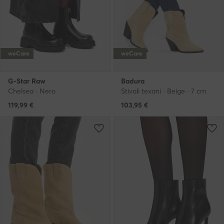
weCare
weCare
G-Star Raw
Badura
Chelsea · Nero
Stivali texani · Beige · 7 cm
119,99
€
103,95
€