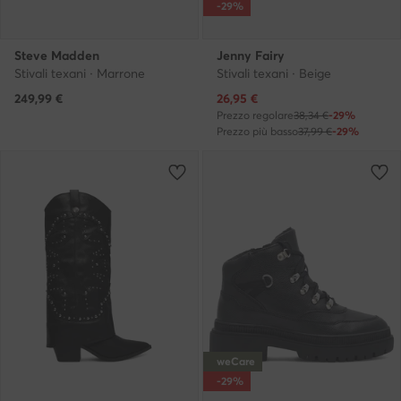
-29%
Steve Madden
Jenny Fairy
Stivali texani · Marrone
Stivali texani · Beige
Prezzo attuale
249,99
€
26,95
€
Prezzo regolare
38,34 €
-29%
Prezzo più basso
37,99 €
-29%
weCare
-29%