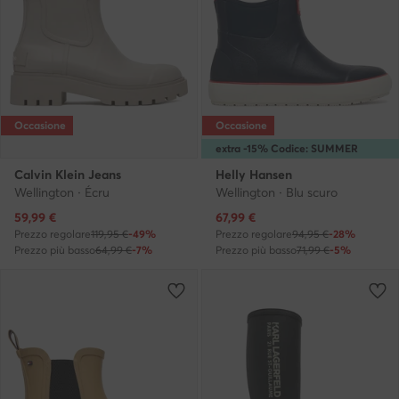
Occasione
Occasione
extra -15% Codice: SUMMER
Calvin Klein Jeans
Helly Hansen
Wellington · Écru
Wellington · Blu scuro
Prezzo attuale
Prezzo attuale
59,99
€
67,99
€
Prezzo regolare
119,95 €
-49%
Prezzo regolare
94,95 €
-28%
Prezzo più basso
64,99 €
-7%
Prezzo più basso
71,99 €
-5%