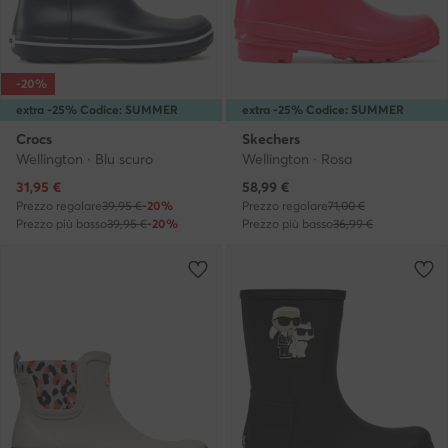
-20%
extra -25% Codice: SUMMER
extra -25% Codice: SUMMER
Crocs
Skechers
Wellington · Blu scuro
Wellington · Rosa
Prezzo attuale
Prezzo attuale
31,95
€
58,99
€
Prezzo regolare
39,95 €
-20%
Prezzo regolare
71,00 €
Prezzo più basso
39,95 €
-20%
Prezzo più basso
36,99 €