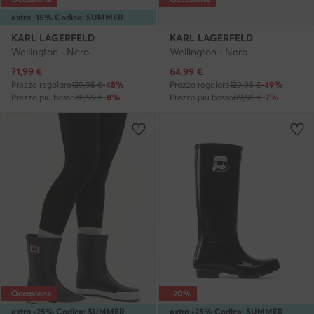
extra -15% Codice: SUMMER
KARL LAGERFELD
KARL LAGERFELD
Wellington · Nero
Wellington · Nero
Prezzo attuale
Prezzo attuale
71,99
€
64,99
€
Prezzo regolare
139,95 €
-48%
Prezzo regolare
129,95 €
-49%
Prezzo più basso
78,99 €
-8%
Prezzo più basso
69,95 €
-7%
Occasione
-20%
extra -25% Codice: SUMMER
extra -25% Codice: SUMMER