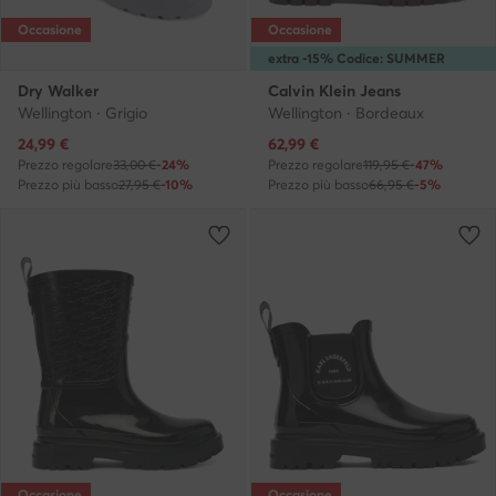
Occasione
Occasione
extra -15% Codice: SUMMER
Dry Walker
Calvin Klein Jeans
Wellington · Grigio
Wellington · Bordeaux
Prezzo attuale
Prezzo attuale
24,99
€
62,99
€
Prezzo regolare
33,00 €
-24%
Prezzo regolare
119,95 €
-47%
Prezzo più basso
27,95 €
-10%
Prezzo più basso
66,95 €
-5%
Occasione
Occasione