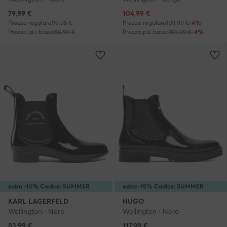
Prezzo attuale
Prezzo attuale
79,99
€
104,99
€
Prezzo regolare
99,95 €
Prezzo regolare
109,99 €
-4%
Prezzo più basso
60,99 €
Prezzo più basso
109,99 €
-4%
extra -10% Codice: SUMMER
extra -15% Codice: SUMMER
KARL LAGERFELD
HUGO
Wellington · Nero
Wellington · Nero
Prezzo attuale
Prezzo attuale
83,99
€
117,99
€