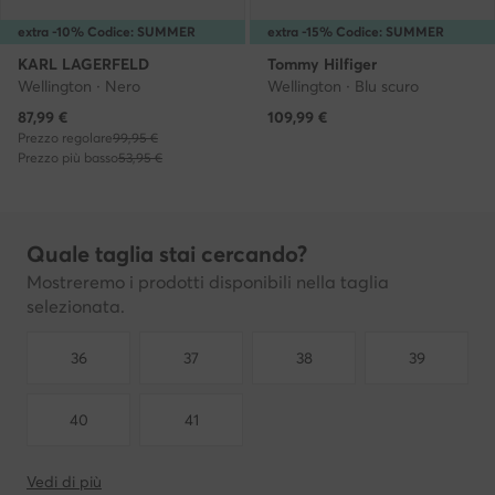
extra -10% Codice: SUMMER
extra -15% Codice: SUMMER
KARL LAGERFELD
Tommy Hilfiger
Wellington · Nero
Wellington · Blu scuro
Prezzo attuale
87,99
€
109,99
€
Prezzo regolare
99,95 €
Prezzo più basso
53,95 €
Quale taglia stai cercando?
Mostreremo i prodotti disponibili nella taglia
selezionata.
36
37
38
39
40
41
Vedi di più