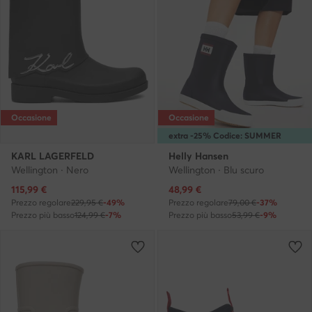
Occasione
Occasione
extra -25% Codice: SUMMER
KARL LAGERFELD
Helly Hansen
Wellington · Nero
Wellington · Blu scuro
Prezzo attuale
Prezzo attuale
115,99
€
48,99
€
Prezzo regolare
229,95 €
-49%
Prezzo regolare
79,00 €
-37%
Prezzo più basso
124,99 €
-7%
Prezzo più basso
53,99 €
-9%