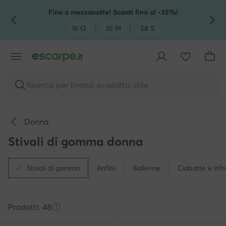
VAI AL CONTENUTO PRINCIPALE
VAI ALLA RICERCA
Fino a mezzanotte! Sconti fino al -35%!
16 O
:
35 M
:
57 S
Ricerca per brand, prodotto, stile
Donna
Stivali di gomma donna
Stivali di gomma
Anfibi
Ballerine
Ciabatte e infr
Prodotti: 48