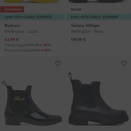
Occasione
Novità
extra -10% Codice: SUMMER
extra -10% Codice: SUMMER
Barbour
Tommy Hilfiger
Wellington · Giallo
Wellington · Nero
Prezzo attuale
63,99
€
119,99
€
Prezzo regolare
99,95 €
-35%
Prezzo più basso
73,99 €
-13%