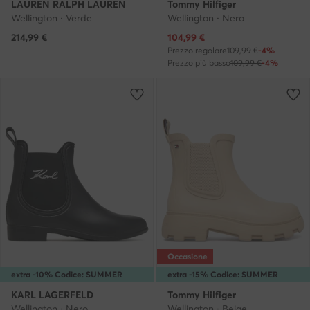
LAUREN RALPH LAUREN
Tommy Hilfiger
Wellington · Verde
Wellington · Nero
Prezzo attuale
214,99
€
104,99
€
Prezzo regolare
109,99 €
-4%
Prezzo più basso
109,99 €
-4%
Occasione
extra -10% Codice: SUMMER
extra -15% Codice: SUMMER
KARL LAGERFELD
Tommy Hilfiger
Wellington · Nero
Wellington · Beige