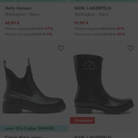
Helly Hansen
KARL LAGERFELD
Wellington · Nero
Wellington · Nero
Prezzo attuale
Prezzo attuale
48,99
€
91,99
€
Prezzo regolare
79,00 €
-37%
Prezzo regolare
169,95 €
-45%
Prezzo più basso
53,99 €
-9%
Prezzo più basso
114,99 €
-20%
Occasione
extra -15% Codice: SUMMER
Calvin Klein Jeans
KARL LAGERFELD