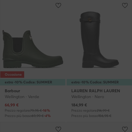
Occasione
extra -10% Codice: SUMMER
extra -10% Codice: SUMMER
Barbour
LAUREN RALPH LAUREN
Wellington · Verde
Wellington · Nero
Prezzo attuale
Prezzo attuale
66,99
€
184,99
€
Prezzo regolare
79,95 €
-16%
Prezzo regolare
214,99 €
Prezzo più basso
69,99 €
-4%
Prezzo più basso
156,95 €