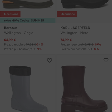
Occasione
Occasione
extra -10% Codice: SUMMER
Barbour
KARL LAGERFELD
Wellington · Grigio
Wellington · Nero
Prezzo attuale
Prezzo attuale
64,99
€
74,99
€
Prezzo regolare
99,95 €
-34%
Prezzo regolare
149,95 €
-49%
Prezzo più basso
71,99 €
-9%
Prezzo più basso
81,99 €
-8%