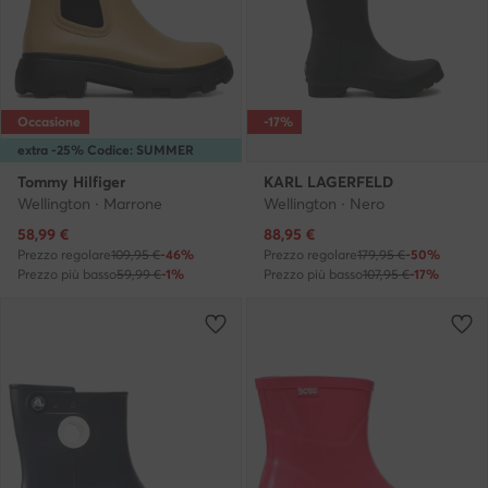
Occasione
-17%
extra -25% Codice: SUMMER
Tommy Hilfiger
KARL LAGERFELD
Wellington · Marrone
Wellington · Nero
Prezzo attuale
Prezzo attuale
58,99
€
88,95
€
Prezzo regolare
109,95 €
-46%
Prezzo regolare
179,95 €
-50%
Prezzo più basso
59,99 €
-1%
Prezzo più basso
107,95 €
-17%