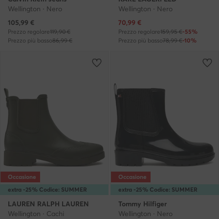
Wellington · Nero
Wellington · Nero
Prezzo attuale
Prezzo attuale
105,99
€
70,99
€
Prezzo regolare
119,90 €
Prezzo regolare
159,95 €
-55%
Prezzo più basso
86,99 €
Prezzo più basso
78,99 €
-10%
Occasione
Occasione
extra -25% Codice: SUMMER
extra -25% Codice: SUMMER
LAUREN RALPH LAUREN
Tommy Hilfiger
Wellington · Cachi
Wellington · Nero