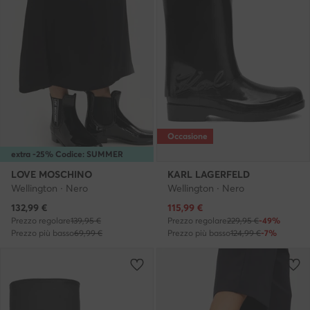
Occasione
extra -25% Codice: SUMMER
LOVE MOSCHINO
KARL LAGERFELD
Wellington · Nero
Wellington · Nero
Prezzo attuale
Prezzo attuale
132,99
€
115,99
€
Prezzo regolare
139,95 €
Prezzo regolare
229,95 €
-49%
Prezzo più basso
69,99 €
Prezzo più basso
124,99 €
-7%