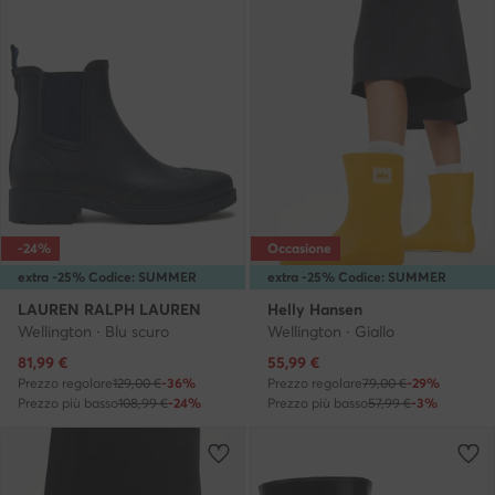
-24%
Occasione
extra -25% Codice: SUMMER
extra -25% Codice: SUMMER
LAUREN RALPH LAUREN
Helly Hansen
Wellington · Blu scuro
Wellington · Giallo
Prezzo attuale
Prezzo attuale
81,99
€
55,99
€
Prezzo regolare
129,00 €
-36%
Prezzo regolare
79,00 €
-29%
Prezzo più basso
108,99 €
-24%
Prezzo più basso
57,99 €
-3%