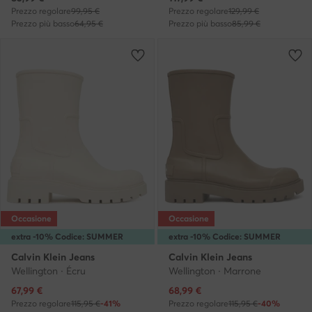
Prezzo regolare
99,95 €
Prezzo regolare
129,99 €
Prezzo più basso
64,95 €
Prezzo più basso
85,99 €
Occasione
Occasione
extra -10% Codice: SUMMER
extra -10% Codice: SUMMER
Calvin Klein Jeans
Calvin Klein Jeans
Wellington · Écru
Wellington · Marrone
Prezzo attuale
Prezzo attuale
67,99
€
68,99
€
Prezzo regolare
115,95 €
-41%
Prezzo regolare
115,95 €
-40%