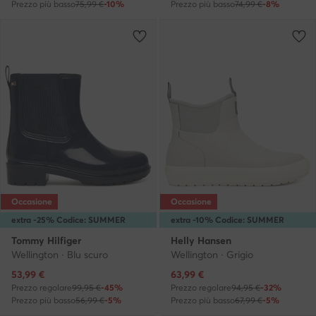
Prezzo più basso
75,99 €
-10%
Prezzo più basso
74,99 €
-8%
Occasione
Occasione
extra -25% Codice: SUMMER
extra -10% Codice: SUMMER
Tommy Hilfiger
Helly Hansen
Wellington · Blu scuro
Wellington · Grigio
Prezzo attuale
Prezzo attuale
53,99
€
63,99
€
Prezzo regolare
99,95 €
-45%
Prezzo regolare
94,95 €
-32%
Prezzo più basso
56,99 €
-5%
Prezzo più basso
67,99 €
-5%