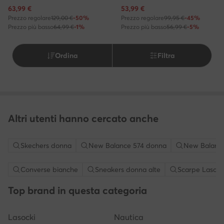
Prezzo attuale
Prezzo attuale
63,99
€
53,99
€
Prezzo regolare
129,00 €
-50%
Prezzo regolare
99,95 €
-45%
Prezzo più basso
64,99 €
-1%
Prezzo più basso
56,99 €
-5%
Ordina
Filtra
Altri utenti hanno cercato anche
Skechers donna
New Balance 574 donna
New Balanc
Converse bianche
Sneakers donna alte
Scarpe Lasock
Top brand in questa categoria
Lasocki
Nautica