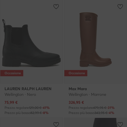
Occasione
Occasione
LAUREN RALPH LAUREN
Max Mara
Wellington · Nero
Wellington · Marrone
Prezzo attuale
Prezzo attuale
75,99
€
326,95
€
Prezzo regolare
129,00 €
-41%
Prezzo regolare
479,95 €
-31%
Prezzo più basso
82,99 €
-8%
Prezzo più basso
343,95 €
-4%