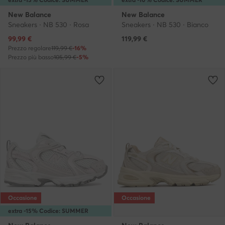
New Balance
New Balance
Sneakers · NB 530 · Rosa
Sneakers · NB 530 · Bianco
Prezzo attuale
99,99
€
119,99
€
Prezzo regolare
119,99 €
-16%
Prezzo più basso
105,99 €
-5%
Occasione
Occasione
extra -15% Codice: SUMMER