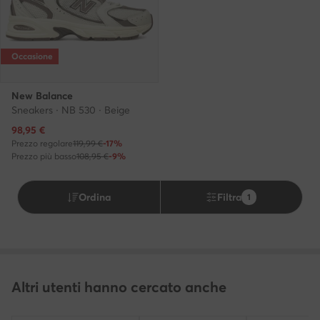
Occasione
New Balance
Sneakers · NB 530 · Beige
Prezzo attuale
98,95
€
Prezzo regolare
119,99 €
-17%
Prezzo più basso
108,95 €
-9%
Ordina
Filtra
1
Altri utenti hanno cercato anche