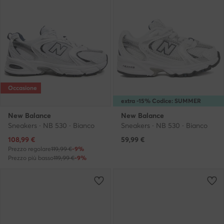
Occasione
extra -15% Codice: SUMMER
New Balance
New Balance
Sneakers · NB 530 · Bianco
Sneakers · NB 530 · Bianco
Prezzo attuale
108,99
€
59,99
€
Prezzo regolare
119,99 €
-9%
Prezzo più basso
119,99 €
-9%