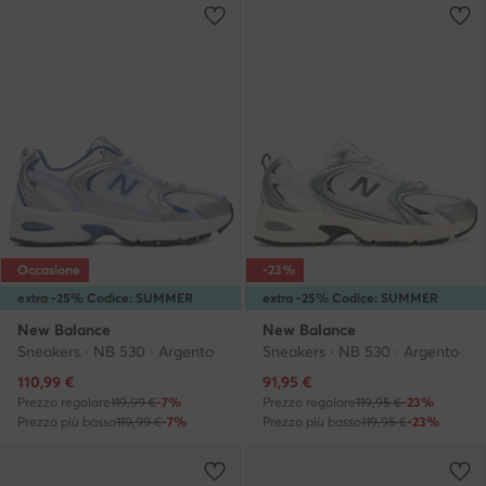
Occasione
-23%
extra -25% Codice: SUMMER
extra -25% Codice: SUMMER
New Balance
New Balance
Sneakers · NB 530 · Argento
Sneakers · NB 530 · Argento
Prezzo attuale
Prezzo attuale
110,99
€
91,95
€
Prezzo regolare
119,99 €
-7%
Prezzo regolare
119,95 €
-23%
Prezzo più basso
119,99 €
-7%
Prezzo più basso
119,95 €
-23%