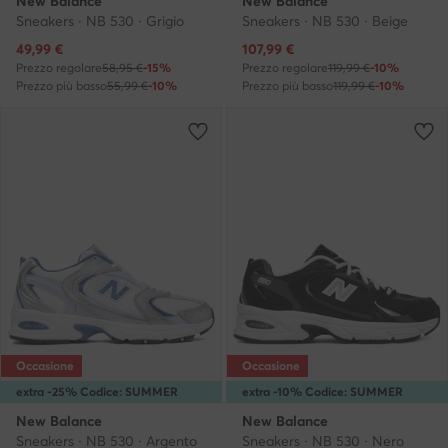
New Balance
New Balance
Sneakers · NB 530 · Grigio
Sneakers · NB 530 · Beige
Prezzo attuale
Prezzo attuale
49,99
€
107,99
€
Prezzo regolare
58,95 €
-15%
Prezzo regolare
119,99 €
-10%
Prezzo più basso
55,99 €
-10%
Prezzo più basso
119,99 €
-10%
Occasione
Occasione
extra -25% Codice: SUMMER
extra -10% Codice: SUMMER
New Balance
New Balance
Sneakers · NB 530 · Argento
Sneakers · NB 530 · Nero