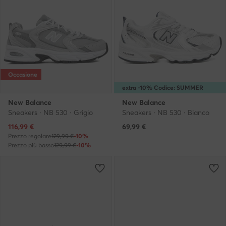
Occasione
extra -10% Codice: SUMMER
New Balance
New Balance
Sneakers · NB 530 · Grigio
Sneakers · NB 530 · Bianco
Prezzo attuale
116,99
€
69,99
€
Prezzo regolare
129,99 €
-10%
Prezzo più basso
129,99 €
-10%