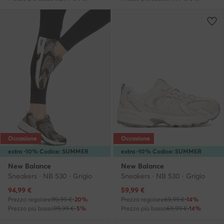
Occasione
Occasione
extra -10% Codice: SUMMER
extra -10% Codice: SUMMER
New Balance
New Balance
Sneakers · NB 530 · Grigio
Sneakers · NB 530 · Grigio
Prezzo attuale
Prezzo attuale
94,99
€
59,99
€
Prezzo regolare
119,99 €
-20%
Prezzo regolare
69,99 €
-14%
Prezzo più basso
99,99 €
-5%
Prezzo più basso
69,99 €
-14%