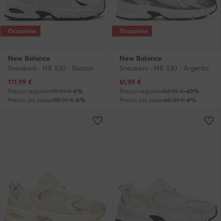
Occasione
Occasione
New Balance
New Balance
Sneakers · NB 530 · Bianco
Sneakers · NB 530 · Argento
Prezzo attuale
Prezzo attuale
111,99
€
61,99
€
Prezzo regolare
119,99 €
-6%
Prezzo regolare
103,95 €
-40%
Prezzo più basso
119,99 €
-6%
Prezzo più basso
65,99 €
-6%