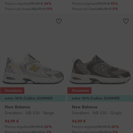
Prezzo regolare
119,99 €
-24%
Prezzo regolare
99,99 €
-15%
Prezzo più basso
102,99 €
-11%
Prezzo più basso
89,99 €
-5%
Occasione
Occasione
extra -10% Codice: SUMMER
extra -10% Codice: SUMMER
New Balance
New Balance
Sneakers · NB 530 · Beige
Sneakers · NB 530 · Grigio
Prezzo attuale
Prezzo attuale
94,99
€
94,99
€
Prezzo regolare
119,99 €
-20%
Prezzo regolare
119,99 €
-20%
Prezzo più basso
102,99 €
-7%
Prezzo più basso
99,99 €
-5%