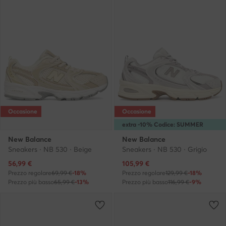
Occasione
Occasione
extra -10% Codice: SUMMER
New Balance
New Balance
Sneakers · NB 530 · Beige
Sneakers · NB 530 · Grigio
Prezzo attuale
Prezzo attuale
56,99
€
105,99
€
Prezzo regolare
69,99 €
-18%
Prezzo regolare
129,99 €
-18%
Prezzo più basso
65,99 €
-13%
Prezzo più basso
116,99 €
-9%