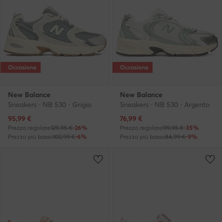
Occasione
Occasione
New Balance
New Balance
Sneakers · NB 530 · Grigio
Sneakers · NB 530 · Argento
Prezzo attuale
Prezzo attuale
95,99
€
76,99
€
Prezzo regolare
129,95 €
-26%
Prezzo regolare
119,95 €
-35%
Prezzo più basso
102,99 €
-6%
Prezzo più basso
84,99 €
-9%