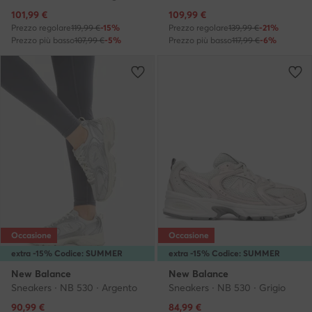
Prezzo attuale
Prezzo attuale
101,99
€
109,99
€
Prezzo regolare
119,99 €
-15%
Prezzo regolare
139,99 €
-21%
Prezzo più basso
107,99 €
-5%
Prezzo più basso
117,99 €
-6%
Occasione
Occasione
extra -15% Codice: SUMMER
extra -15% Codice: SUMMER
New Balance
New Balance
Sneakers · NB 530 · Argento
Sneakers · NB 530 · Grigio
Prezzo attuale
Prezzo attuale
90,99
€
84,99
€