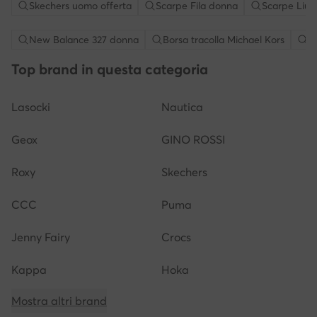
Skechers uomo offerta
Scarpe Fila donna
Scarpe Liu 
New Balance 327 donna
Borsa tracolla Michael Kors
S
Top brand in questa categoria
Lasocki
Nautica
Geox
GINO ROSSI
Roxy
Skechers
CCC
Puma
Jenny Fairy
Crocs
Kappa
Hoka
Mostra altri brand