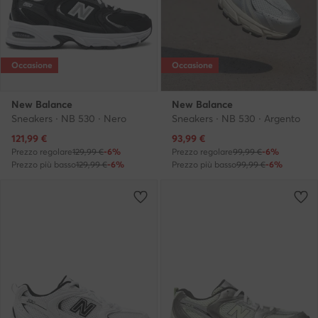
Occasione
Occasione
New Balance
New Balance
Sneakers · NB 530 · Nero
Sneakers · NB 530 · Argento
Prezzo attuale
Prezzo attuale
121,99
€
93,99
€
Prezzo regolare
129,99 €
-6%
Prezzo regolare
99,99 €
-6%
Prezzo più basso
129,99 €
-6%
Prezzo più basso
99,99 €
-6%