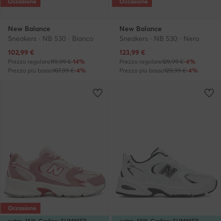
Occasione
Occasione
New Balance
New Balance
Sneakers · NB 530 · Bianco
Sneakers · NB 530 · Nero
Prezzo attuale
Prezzo attuale
102,99
€
123,99
€
Prezzo regolare
119,99 €
-14%
Prezzo regolare
129,99 €
-4%
Prezzo più basso
107,99 €
-4%
Prezzo più basso
129,99 €
-4%
Occasione
extra -15% Codice: SUMMER
extra -10% Codice: SUMMER