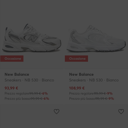
Occasione
Occasione
New Balance
New Balance
Sneakers · NB 530 · Bianco
Sneakers · NB 530 · Bianco
Prezzo attuale
Prezzo attuale
93,99
€
108,99
€
Prezzo regolare
99,99 €
-6%
Prezzo regolare
119,99 €
-9%
Prezzo più basso
99,99 €
-6%
Prezzo più basso
119,99 €
-9%