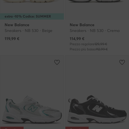
extra -10% Codice: SUMMER
New Balance
New Balance
Sneakers · NB 530 · Beige
Sneakers · NB 530 · Crema
Prezzo attuale
119,99
€
114,99
€
Prezzo regolare
129,99 €
Prezzo più basso
112,99 €