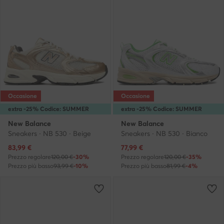
Occasione
Occasione
extra -25% Codice: SUMMER
extra -25% Codice: SUMMER
New Balance
New Balance
Sneakers · NB 530 · Beige
Sneakers · NB 530 · Bianco
Prezzo attuale
Prezzo attuale
83,99
€
77,99
€
Prezzo regolare
120,00 €
-30%
Prezzo regolare
120,00 €
-35%
Prezzo più basso
93,99 €
-10%
Prezzo più basso
81,99 €
-4%