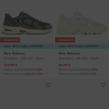
Occasione
Occasione
extra -10% Codice: SUMMER
extra -25% Codice: SUMMER
New Balance
New Balance
Sneakers · NB 530 · Nero
Sneakers · NB 530 · Giallo
Prezzo attuale
Prezzo attuale
100,99
€
84,99
€
Prezzo regolare
129,99 €
-22%
Prezzo regolare
119,95 €
-29%
Prezzo più basso
106,99 €
-5%
Prezzo più basso
93,99 €
-9%