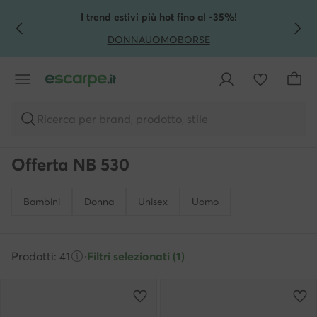
VAI AL CONTENUTO PRINCIPALE
VAI ALLA RICERCA
I trend estivi più hot fino al -35%!
DONNA
UOMO
BORSE
Ricerca per brand, prodotto, stile
Offerta NB 530
Bambini
Donna
Unisex
Uomo
Prodotti: 41
·
Filtri selezionati (1)