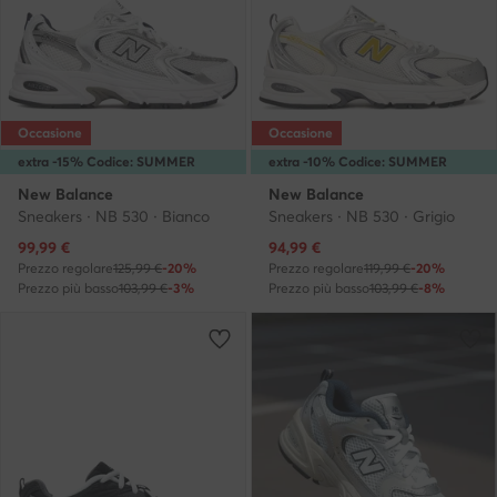
Occasione
Occasione
extra -15% Codice: SUMMER
extra -10% Codice: SUMMER
New Balance
New Balance
Sneakers · NB 530 · Bianco
Sneakers · NB 530 · Grigio
Prezzo attuale
Prezzo attuale
99,99
€
94,99
€
Prezzo regolare
125,99 €
-20%
Prezzo regolare
119,99 €
-20%
Prezzo più basso
103,99 €
-3%
Prezzo più basso
103,99 €
-8%