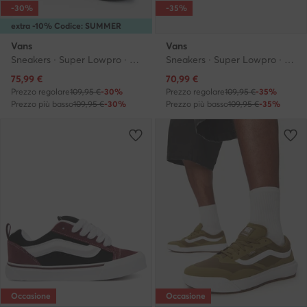
-30%
-35%
extra -10% Codice: SUMMER
Vans
Vans
Sneakers · Super Lowpro · Nero
Sneakers · Super Lowpro · Marrone
Prezzo attuale
Prezzo attuale
75,99
€
70,99
€
Prezzo regolare
109,95 €
-30%
Prezzo regolare
109,95 €
-35%
Prezzo più basso
109,95 €
-30%
Prezzo più basso
109,95 €
-35%
Occasione
Occasione