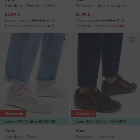
Sneakers · Hylane · Giallo
Sneakers · Super Lowpro · Nero
Prezzo attuale
Prezzo attuale
63,99
€
64,99
€
Prezzo regolare
101,95 €
-37%
Prezzo regolare
94,95 €
-31%
Prezzo più basso
91,99 €
-30%
Prezzo più basso
74,99 €
-13%
Occasione
Occasione
extra -10% Codice: SUMMER
extra -10% Codice: SUMMER
Vans
Vans
Sneakers · Rosa
Sneakers · Marrone