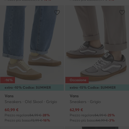
-16%
Occasione
extra -10% Codice: SUMMER
extra -15% Codice: SUMMER
Vans
Vans
Sneakers · Old Skool · Grigio
Sneakers · Grigio
Prezzo attuale
Prezzo attuale
60,99
€
62,99
€
Prezzo regolare
84,99 €
-28%
Prezzo regolare
84,99 €
-25%
Prezzo più basso
72,99 €
-16%
Prezzo più basso
64,99 €
-3%