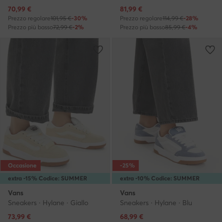
Prezzo attuale
Prezzo attuale
70,99
€
81,99
€
Prezzo regolare
101,95 €
-30%
Prezzo regolare
114,99 €
-28%
Prezzo più basso
72,99 €
-2%
Prezzo più basso
85,99 €
-4%
Occasione
-25%
extra -15% Codice: SUMMER
extra -10% Codice: SUMMER
Vans
Vans
Sneakers · Hylane · Giallo
Sneakers · Hylane · Blu
Prezzo attuale
Prezzo attuale
73,99
€
68,99
€