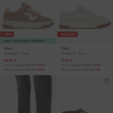
-20%
Occasione
extra -15% Codice: SUMMER
Vans
Vans
Sneakers · Rosa
Sneakers · Écru
Prezzo attuale
Prezzo attuale
64,99
€
57,99
€
Prezzo regolare
109,95 €
-40%
Prezzo regolare
99,95 €
-41%
Prezzo più basso
81,99 €
-20%
Prezzo più basso
60,99 €
-4%