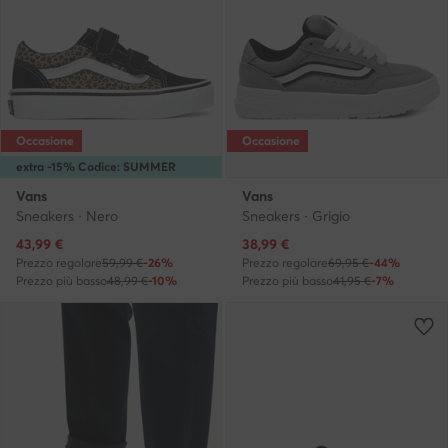
Occasione
Occasione
extra -15% Codice: SUMMER
Vans
Vans
Sneakers · Nero
Sneakers · Grigio
Prezzo attuale
Prezzo attuale
43,99
€
38,99
€
Prezzo regolare
59,99 €
-26%
Prezzo regolare
69,95 €
-44%
Prezzo più basso
48,99 €
-10%
Prezzo più basso
41,95 €
-7%