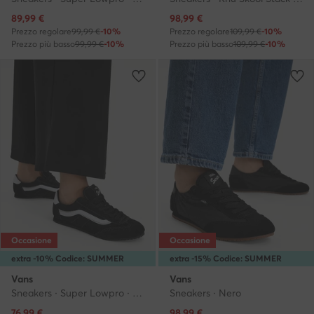
Prezzo attuale
Prezzo attuale
89,99
€
98,99
€
Prezzo regolare
99,99 €
-10%
Prezzo regolare
109,99 €
-10%
Prezzo più basso
99,99 €
-10%
Prezzo più basso
109,99 €
-10%
Occasione
Occasione
extra -10% Codice: SUMMER
extra -15% Codice: SUMMER
Vans
Vans
Sneakers · Super Lowpro · Nero
Sneakers · Nero
Prezzo attuale
Prezzo attuale
76,99
€
98,99
€