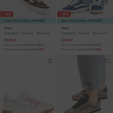
-22%
-25%
extra -10% Codice: SUMMER
extra -10% Codice: SUMMER
Vans
Vans
Sneakers · Rowley · Marrone
Sneakers · Hylane · Blu scuro
Prezzo attuale
Prezzo attuale
59,99
€
69,99
€
Prezzo regolare
84,99 €
-29%
Prezzo regolare
101,95 €
-31%
Prezzo più basso
76,99 €
-22%
Prezzo più basso
93,99 €
-25%