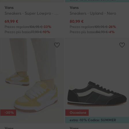
Vans
Vans
Sneakers · Super Lowpro · Bianco
Sneakers · Upland · Nero
Prezzo attuale
Prezzo attuale
69,99
€
80,99
€
Prezzo regolare
104,95 €
-33%
Prezzo regolare
109,95 €
-26%
Prezzo più basso
77,99 €
-10%
Prezzo più basso
84,99 €
-4%
-30%
Occasione
extra -10% Codice: SUMMER
Vans
Vans