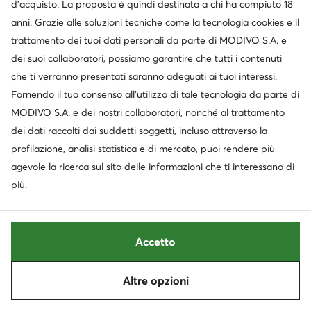
d’acquisto. La proposta è quindi destinata a chi ha compiuto 18
anni. Grazie alle soluzioni tecniche come la tecnologia cookies e il
trattamento dei tuoi dati personali da parte di MODIVO S.A. e
-22%
Occasione
dei suoi collaboratori, possiamo garantire che tutti i contenuti
extra -15% Codice: SUMMER
extra -10% Codice: SUMMER
che ti verranno presentati saranno adeguati ai tuoi interessi.
Vans
Vans
Fornendo il tuo consenso all’utilizzo di tale tecnologia da parte di
Sneakers · Rosa
Sneakers · Grigio
MODIVO S.A. e dei nostri collaboratori, nonché al trattamento
Prezzo attuale
Prezzo attuale
64,99
€
90,99
€
dei dati raccolti dai suddetti soggetti, incluso attraverso la
Prezzo regolare
109,95 €
-40%
Prezzo regolare
132,95 €
-31%
profilazione, analisi statistica e di mercato, puoi rendere più
Prezzo più basso
83,99 €
-22%
Prezzo più basso
92,99 €
-2%
agevole la ricerca sul sito delle informazioni che ti interessano di
più.
Accetto
Altre opzioni
Ordina
Filtra
2