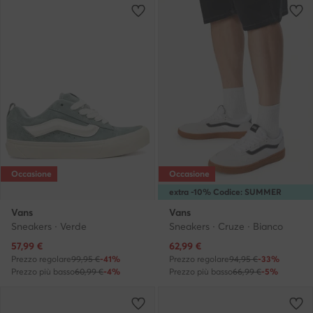
Occasione
Occasione
extra -10% Codice: SUMMER
Vans
Vans
Sneakers · Verde
Sneakers · Cruze · Bianco
Prezzo attuale
Prezzo attuale
57,99
€
62,99
€
Prezzo regolare
99,95 €
-41%
Prezzo regolare
94,95 €
-33%
Prezzo più basso
60,99 €
-4%
Prezzo più basso
66,99 €
-5%