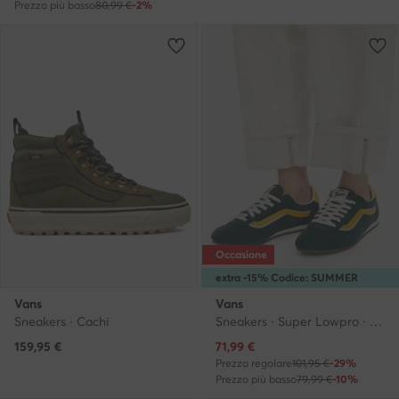
Prezzo più basso
80,99 €
-2%
Occasione
extra -15% Codice: SUMMER
Vans
Vans
Sneakers · Cachi
Sneakers · Super Lowpro · Verde scuro
Prezzo attuale
159,95
€
71,99
€
Prezzo regolare
101,95 €
-29%
Prezzo più basso
79,99 €
-10%