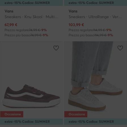
extra -15% Codice: SUMMER
extra -15% Codice: SUMMER
Vans
Vans
Sneakers · Knu Skool · Multicolore
Sneakers · UltraRange · Verde
Prezzo attuale
Prezzo attuale
67,99
€
103,99
€
Prezzo regolare
74,99 €
-9%
Prezzo regolare
114,99 €
-9%
Prezzo più basso
74,99 €
-9%
Prezzo più basso
114,99 €
-9%
Occasione
Occasione
extra -15% Codice: SUMMER
extra -15% Codice: SUMMER