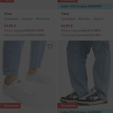
extra -15% Codice: SUMMER
Vans
Vans
Sneakers · Hylane · Marrone
Sneakers · Rowley · Azzurro chiaro
Prezzo attuale
Prezzo attuale
63,99
€
62,99
€
Prezzo regolare
101,95 €
-37%
Prezzo regolare
84,99 €
-25%
Prezzo più basso
91,99 €
-30%
Prezzo più basso
66,99 €
-5%
Occasione
Occasione
extra -15% Codice: SUMMER