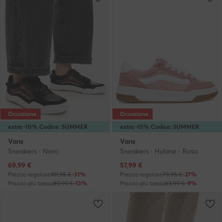
Occasione
Occasione
extra -10% Codice: SUMMER
extra -15% Codice: SUMMER
Vans
Vans
Sneakers · Nero
Sneakers · Hylane · Rosa
Prezzo attuale
Prezzo attuale
69,99
€
57,99
€
Prezzo regolare
101,95 €
-31%
Prezzo regolare
79,95 €
-27%
Prezzo più basso
80,99 €
-13%
Prezzo più basso
63,99 €
-9%