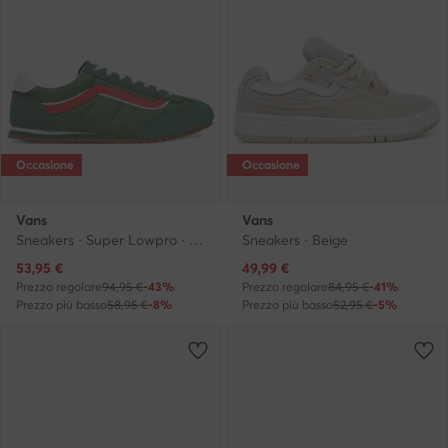
Occasione
Occasione
Vans
Vans
Sneakers · Super Lowpro · Verde
Sneakers · Beige
Prezzo attuale
Prezzo attuale
53,95
€
49,99
€
Prezzo regolare
94,95 €
-43%
Prezzo regolare
84,95 €
-41%
Prezzo più basso
58,95 €
-8%
Prezzo più basso
52,95 €
-5%