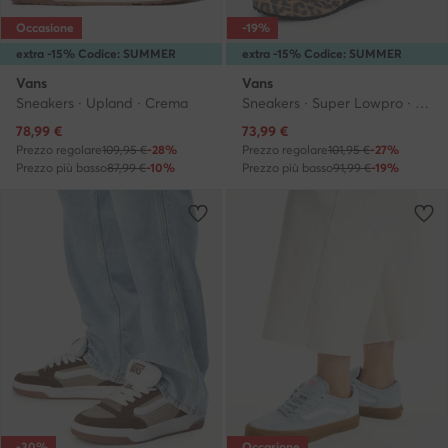
Occasione
-19%
extra -15% Codice: SUMMER
extra -15% Codice: SUMMER
Vans
Vans
Sneakers · Upland · Crema
Sneakers · Super Lowpro · Marrone
Prezzo attuale
Prezzo attuale
78,99
€
73,99
€
Prezzo regolare
109,95 €
-28%
Prezzo regolare
101,95 €
-27%
Prezzo più basso
87,99 €
-10%
Prezzo più basso
91,99 €
-19%
-30%
Occasione