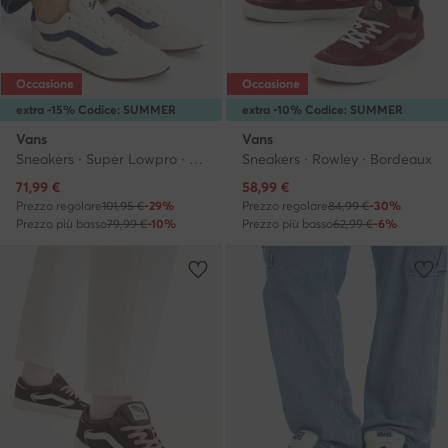
Occasione
Occasione
extra -15% Codice: SUMMER
extra -10% Codice: SUMMER
Vans
Vans
Sneakers · Super Lowpro · Crema
Sneakers · Rowley · Bordeaux
Prezzo attuale
Prezzo attuale
71,99
€
58,99
€
Prezzo regolare
101,95 €
-29%
Prezzo regolare
84,99 €
-30%
Prezzo più basso
79,99 €
-10%
Prezzo più basso
62,99 €
-6%