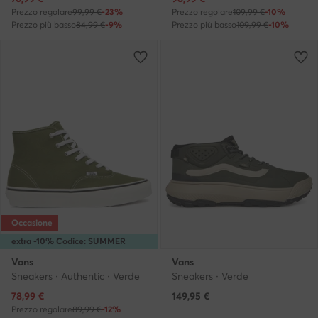
Prezzo regolare
99,99 €
-23%
Prezzo regolare
109,99 €
-10%
Prezzo più basso
84,99 €
-9%
Prezzo più basso
109,99 €
-10%
Occasione
extra -10% Codice: SUMMER
Vans
Vans
Sneakers · Authentic · Verde
Sneakers · Verde
Prezzo attuale
78,99
€
149,95
€
Prezzo regolare
89,99 €
-12%