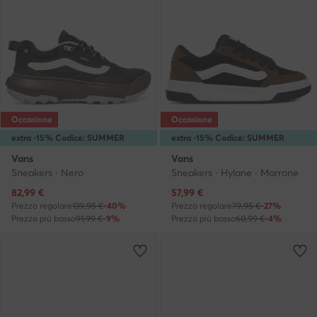
Occasione
Occasione
extra -15% Codice: SUMMER
extra -15% Codice: SUMMER
Vans
Vans
Sneakers · Nero
Sneakers · Hylane · Marrone
Prezzo attuale
Prezzo attuale
82,99
€
57,99
€
Prezzo regolare
139,95 €
-40%
Prezzo regolare
79,95 €
-27%
Prezzo più basso
91,99 €
-9%
Prezzo più basso
60,99 €
-4%