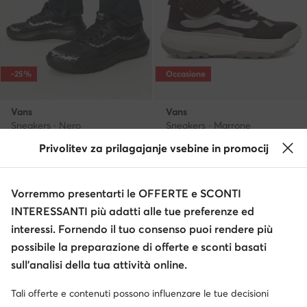
-25%
Occasione
Vans
Vans
Sneakers · Nero
Sneakers · Marrone
Prezzo attuale
Prezzo attuale
79,99
€
88,99
€
Privolitev za prilagajanje vsebine in promocij
Prezzo regolare
139,95 €
-42%
Prezzo regolare
149,95 €
-40%
Prezzo più basso
107,95 €
-25%
Prezzo più basso
98,99 €
-10%
Vorremmo presentarti le OFFERTE e SCONTI
INTERESSANTI più adatti alle tue preferenze ed
interessi. Fornendo il tuo consenso puoi rendere più
possibile la preparazione di offerte e sconti basati
sull’analisi della tua attività online.
Tali offerte e contenuti possono influenzare le tue decisioni