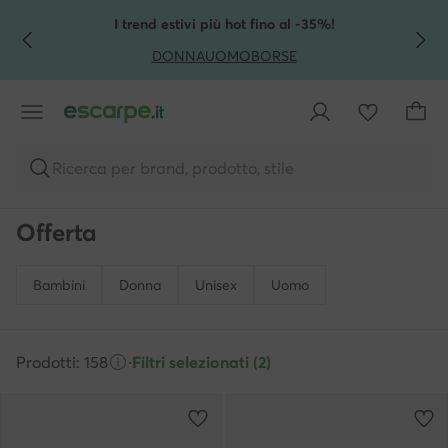
VAI AL CONTENUTO PRINCIPALE
VAI ALLA RICERCA
I trend estivi più hot fino al -35%!
DONNA
UOMO
BORSE
Ricerca per brand, prodotto, stile
Offerta
Bambini
Donna
Unisex
Uomo
Prodotti: 158
·
Filtri selezionati (2)