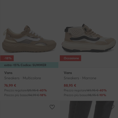
-18%
Occasione
extra -15% Codice: SUMMER
Vans
Vans
Sneakers · Multicolore
Sneakers · Marrone
Prezzo attuale
Prezzo attuale
76,99
€
88,95
€
Prezzo regolare
129,95 €
-40%
Prezzo regolare
149,95 €
-40%
Prezzo più basso
94,99 €
-18%
Prezzo più basso
98,95 €
-10%