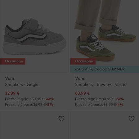
Occasione
Occasione
extra -15% Codice: SUMMER
Vans
Vans
Sneakers · Grigio
Sneakers · Rowley · Verde
Prezzo attuale
Prezzo attuale
32,99
€
63,99
€
Prezzo regolare
59,95 €
-44%
Prezzo regolare
84,99 €
-24%
Prezzo più basso
34,95 €
-5%
Prezzo più basso
66,99 €
-4%