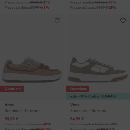
Prezzo regolare
101,95 €
-27%
Prezzo regolare
101,95 €
-32%
Prezzo più basso
77,99 €
-5%
Prezzo più basso
91,99 €
-25%
Occasione
Occasione
extra -15% Codice: SUMMER
Vans
Vans
Sneakers · Marrone
Sneakers · Marrone
Prezzo attuale
Prezzo attuale
59,95
€
64,99
€
Prezzo regolare
99,95 €
-40%
Prezzo regolare
109,95 €
-40%
Prezzo più basso
66,95 €
-10%
Prezzo più basso
67,99 €
-4%