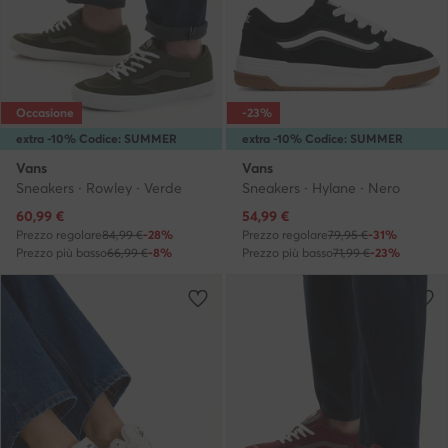
Occasione
-23%
extra -10% Codice: SUMMER
extra -10% Codice: SUMMER
Vans
Vans
Sneakers · Rowley · Verde
Sneakers · Hylane · Nero
Prezzo attuale
Prezzo attuale
60,99
€
54,99
€
Prezzo regolare
84,99 €
-28%
Prezzo regolare
79,95 €
-31%
Prezzo più basso
66,99 €
-8%
Prezzo più basso
71,99 €
-23%