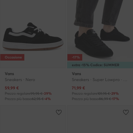
Occasione
-17%
extra -15% Codice: SUMMER
Vans
Vans
Sneakers · Nero
Sneakers · Super Lowpro · Nero
Prezzo attuale
Prezzo attuale
59,99
€
71,99
€
Prezzo regolare
99,95 €
-39%
Prezzo regolare
101,95 €
-29%
Prezzo più basso
62,95 €
-4%
Prezzo più basso
86,99 €
-17%