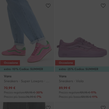
Occasione
Occasione
extra -10% Codice: SUMMER
extra -25% Codice: SUMMER
Vans
Vans
Sneakers · Super Lowpro · Rosa
Sneakers · Viola
Prezzo attuale
Prezzo attuale
70,99
€
89,99
€
Prezzo regolare
101,95 €
-30%
Prezzo regolare
101,95 €
-11%
Prezzo più basso
76,99 €
-7%
Prezzo più basso
101,95 €
-11%