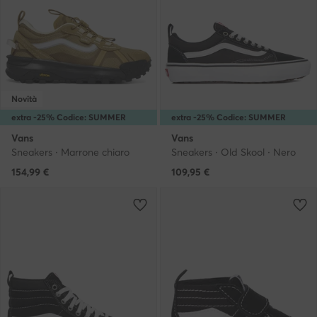
Novità
extra -25% Codice: SUMMER
extra -25% Codice: SUMMER
Vans
Vans
Sneakers · Marrone chiaro
Sneakers · Old Skool · Nero
154,99
€
109,95
€