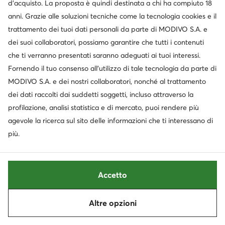
d’acquisto. La proposta è quindi destinata a chi ha compiuto 18
anni. Grazie alle soluzioni tecniche come la tecnologia cookies e il
Occasione
Occasione
trattamento dei tuoi dati personali da parte di MODIVO S.A. e
extra -25% Codice: SUMMER
extra -15% Codice: SUMMER
dei suoi collaboratori, possiamo garantire che tutti i contenuti
che ti verranno presentati saranno adeguati ai tuoi interessi.
adidas
Hoka
Supernova Rise 2 JQ7692 · Scarpe running
Clifton 10 1162031 · Scarpe running
Fornendo il tuo consenso all’utilizzo di tale tecnologia da parte di
Prezzo attuale
Prezzo attuale
135,95
€
147,99
€
MODIVO S.A. e dei nostri collaboratori, nonché al trattamento
Prezzo regolare
149,95 €
-9%
Prezzo regolare
168,95 €
-12%
dei dati raccolti dai suddetti soggetti, incluso attraverso la
Prezzo più basso
149,95 €
-9%
Prezzo più basso
168,95 €
-12%
profilazione, analisi statistica e di mercato, puoi rendere più
agevole la ricerca sul sito delle informazioni che ti interessano di
più.
Accetto
Altre opzioni
Ordina
Filtra