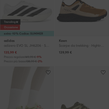
Trending
Occasione
extra -10% Codice: SUMMER
adidas
Keen
adizero EVO SL JH6206 · Scarpe running
Scarpe da trekking · Hightrail Waterproof 1031843 · Marrone
Prezzo attuale
135,99
€
139,99
€
Prezzo regolare
149,99 €
-9%
Prezzo più basso
138,99 €
-2%