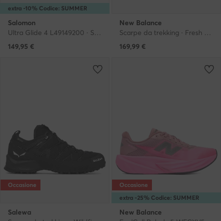
extra -10% Codice: SUMMER
Salomon
New Balance
Ultra Glide 4 L49149200 · Scarpe running
Scarpe da trekking · Fresh Foam X Hierro Trek MHIET7WC · Grigio
149,95
€
169,99
€
Occasione
Occasione
extra -25% Codice: SUMMER
Salewa
New Balance