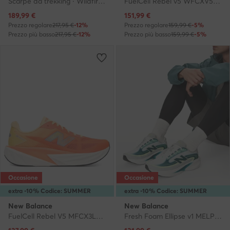
Scarpe da trekking · Wildfire 2 Gtx W 61415 · Nero
FuelCell Rebel v5 WFCXV5 · Scarpe running
Prezzo attuale
Prezzo attuale
189,99
€
151,99
€
Prezzo regolare
217,95 €
-12%
Prezzo regolare
159,99 €
-5%
Prezzo più basso
217,95 €
-12%
Prezzo più basso
159,99 €
-5%
Occasione
Occasione
extra -10% Codice: SUMMER
extra -10% Codice: SUMMER
New Balance
New Balance
FuelCell Rebel V5 MFCX3L8 · Scarpe running
Fresh Foam Ellipse v1 MELPS4B2 · Scarpe running