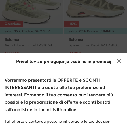
Occasione
-15%
extra -15% Codice: SUMMER
extra -25% Codice: SUMMER
Salomon
Salomon
Aero Blaze 3 Grvl L49106400 · Scarpe running
Speedcross Peak W L49102200 · Scarpe running
Prezzo attuale
Prezzo attuale
123,99
€
92,99
€
Prezzo regolare
139,95 €
-11%
Prezzo regolare
109,95 €
-15%
Privolitev za prilagajanje vsebine in promocij
Prezzo più basso
139,95 €
-11%
Prezzo più basso
109,95 €
-15%
Vorremmo presentarti le OFFERTE e SCONTI
INTERESSANTI più adatti alle tue preferenze ed
interessi. Fornendo il tuo consenso puoi rendere più
possibile la preparazione di offerte e sconti basati
sull’analisi della tua attività online.
Tali offerte e contenuti possono influenzare le tue decisioni