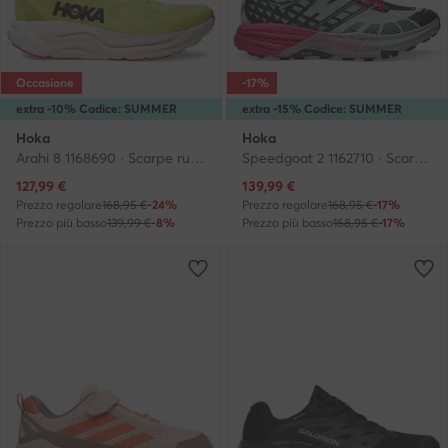
Occasione
-17%
extra -10% Codice: SUMMER
extra -15% Codice: SUMMER
Hoka
Hoka
Arahi 8 1168690 · Scarpe running
Speedgoat 2 1162710 · Scarpe running
Prezzo attuale
Prezzo attuale
127,99
€
139,99
€
Prezzo regolare
168,95 €
-24%
Prezzo regolare
168,95 €
-17%
Prezzo più basso
139,99 €
-8%
Prezzo più basso
168,95 €
-17%