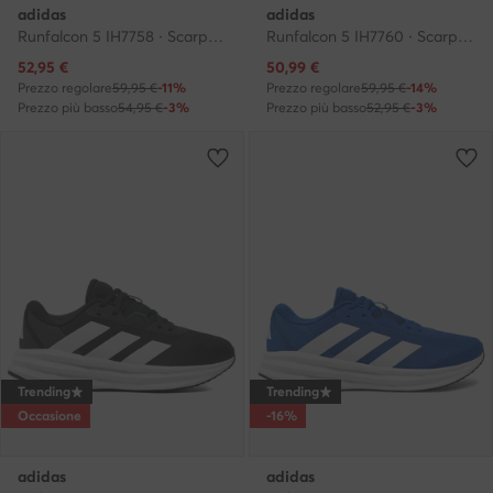
adidas
adidas
Runfalcon 5 IH7758 · Scarpe running
Runfalcon 5 IH7760 · Scarpe running
Prezzo attuale
Prezzo attuale
52,95
€
50,99
€
Prezzo regolare
59,95 €
-11%
Prezzo regolare
59,95 €
-14%
Prezzo più basso
54,95 €
-3%
Prezzo più basso
52,95 €
-3%
Trending
Trending
Occasione
-16%
adidas
adidas