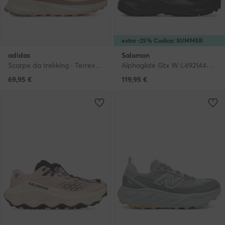
extra -25% Codice: SUMMER
adidas
Salomon
Scarpe da trekking · Terrex Trailmaker 2 JR9067 · Beige
Alphaglide Gtx W L49214400 · Scarpe running
69,95
€
119,95
€