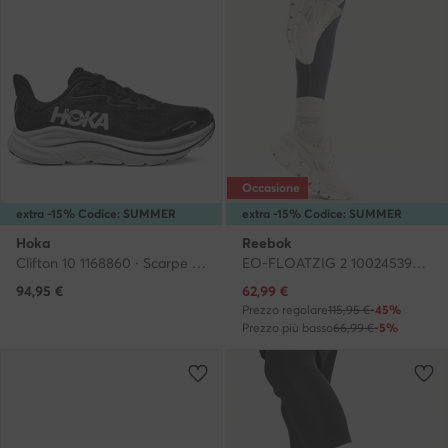
Occasione
extra -15% Codice: SUMMER
extra -15% Codice: SUMMER
Hoka
Reebok
Clifton 10 1168860 · Scarpe running
EO-FLOATZIG 2 100245393 · Scarpe running
Prezzo attuale
94,95
€
62,99
€
Prezzo regolare
115,95 €
-45%
Prezzo più basso
66,99 €
-5%