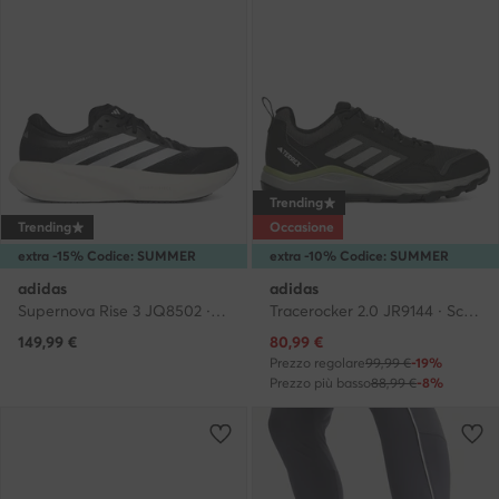
Trending
Trending
Occasione
extra -15% Codice: SUMMER
extra -10% Codice: SUMMER
adidas
adidas
Supernova Rise 3 JQ8502 · Scarpe running
Tracerocker 2.0 JR9144 · Scarpe running
Prezzo attuale
149,99
€
80,99
€
Prezzo regolare
99,99 €
-19%
Prezzo più basso
88,99 €
-8%