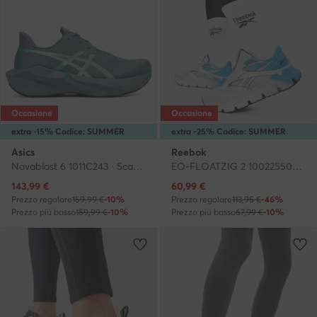
Occasione
Occasione
extra -15% Codice: SUMMER
extra -25% Codice: SUMMER
Asics
Reebok
Novablast 6 1011C243 · Scarpe running
EO-FLOATZIG 2 100225500 · Scarpe running
Prezzo attuale
Prezzo attuale
143,99
€
60,99
€
Prezzo regolare
159,99 €
-10%
Prezzo regolare
113,95 €
-46%
Prezzo più basso
159,99 €
-10%
Prezzo più basso
67,99 €
-10%