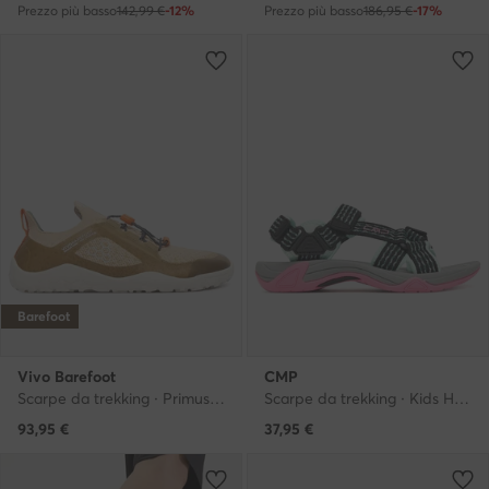
Prezzo più basso
142,99 €
-12%
Prezzo più basso
186,95 €
-17%
Barefoot
Vivo Barefoot
CMP
Scarpe da trekking · Primus Trail Knit FG 115099 · Beige chiaro
Scarpe da trekking · Kids Hamal Hiking Sandal 38Q9954 · Multicolore
93,95
€
37,95
€