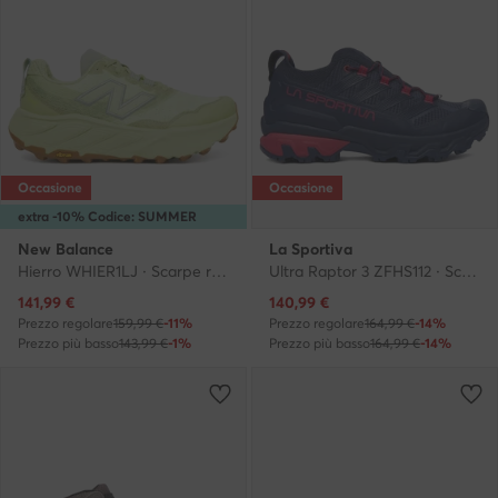
Occasione
Occasione
extra -10% Codice: SUMMER
New Balance
La Sportiva
Hierro WHIER1LJ · Scarpe running
Ultra Raptor 3 ZFHS112 · Scarpe running
Prezzo attuale
Prezzo attuale
141,99
€
140,99
€
Prezzo regolare
159,99 €
-11%
Prezzo regolare
164,99 €
-14%
Prezzo più basso
143,99 €
-1%
Prezzo più basso
164,99 €
-14%