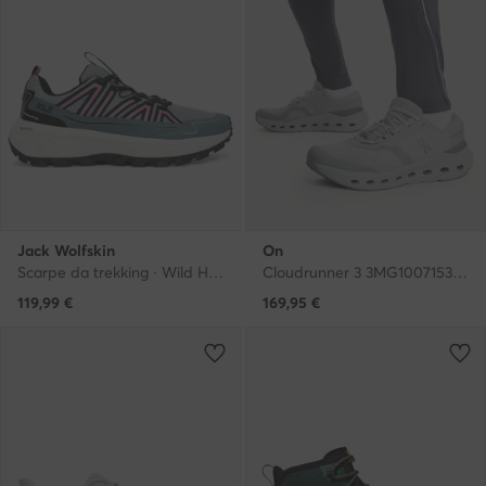
Jack Wolfskin
On
Scarpe da trekking · Wild Hike Low A65582 · Grigio
Cloudrunner 3 3MG10071536 · Scarpe running
119,99
€
169,95
€