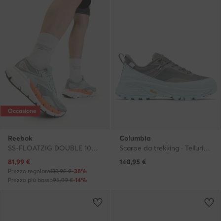
Occasione
Reebok
Columbia
SS-FLOATZIG DOUBLE 100244466 · Scarpe running
Scarpe da trekking · Tellurix Titanium 2148911 · Grigio
Prezzo attuale
81,99
€
140,95
€
Prezzo regolare
133,95 €
-38%
Prezzo più basso
95,99 €
-14%