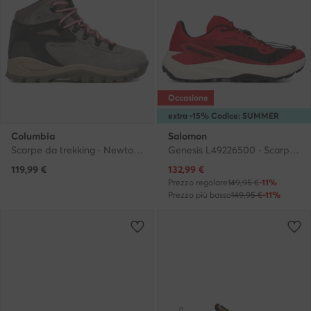
Occasione
extra -15% Codice: SUMMER
Columbia
Salomon
Scarpe da trekking · Newton Ridge Plus Waterproof Amped 1718821 · Nero
Genesis L49226500 · Scarpe running
Prezzo attuale
119,99
€
132,99
€
Prezzo regolare
149,95 €
-11%
Prezzo più basso
149,95 €
-11%