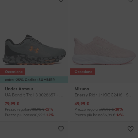
Occasione
Occasione
extra -25% Codice: SUMMER
Under Armour
Mizuno
UA Bandit Trail 3 3028657 · Scarpe running
Enerzy Ridr Jr K1GC2416 · Scarpe running
Prezzo attuale
Prezzo attuale
79,99
€
49,99
€
Prezzo regolare
110,95 €
-27%
Prezzo regolare
69,95 €
-28%
Prezzo più basso
90,99 €
-12%
Prezzo più basso
56,99 €
-12%