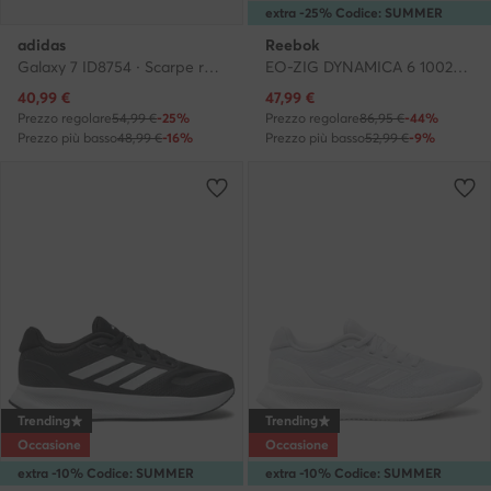
extra -25% Codice: SUMMER
adidas
Reebok
Galaxy 7 ID8754 · Scarpe running
EO-ZIG DYNAMICA 6 100225495 W · Scarpe running
Prezzo attuale
Prezzo attuale
40,99
€
47,99
€
Prezzo regolare
54,99 €
-25%
Prezzo regolare
86,95 €
-44%
Prezzo più basso
48,99 €
-16%
Prezzo più basso
52,99 €
-9%
Trending
Trending
Occasione
Occasione
extra -10% Codice: SUMMER
extra -10% Codice: SUMMER