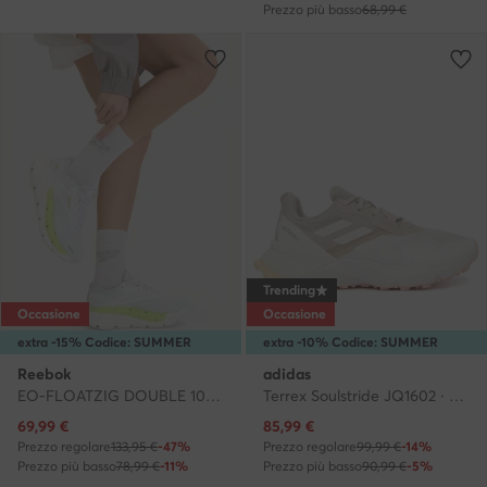
Prezzo più basso
68,99 €
Trending
Occasione
Occasione
extra -15% Codice: SUMMER
extra -10% Codice: SUMMER
Reebok
adidas
EO-FLOATZIG DOUBLE 100244469 · Scarpe running
Terrex Soulstride JQ1602 · Scarpe running
Prezzo attuale
Prezzo attuale
69,99
€
85,99
€
Prezzo regolare
133,95 €
-47%
Prezzo regolare
99,99 €
-14%
Prezzo più basso
78,99 €
-11%
Prezzo più basso
90,99 €
-5%