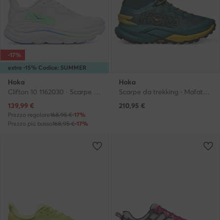
-17%
extra -15% Codice: SUMMER
Hoka
Hoka
Clifton 10 1162030 · Scarpe running
Scarpe da trekking · Mafate Hike 1171921 · Verde
Prezzo attuale
139,99
€
210,95
€
Prezzo regolare
168,95 €
-17%
Prezzo più basso
168,95 €
-17%