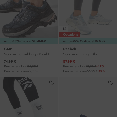
IA
Occasione
extra -15% Codice: SUMMER
extra -25% Codice: SUMMER
CMP
Reebok
Scarpe da trekking · Rigel Low Wmn Trekking Shoe Wp 3Q54456 · Blu scuro
Scarpe running · Blu
Prezzo attuale
Prezzo attuale
74,99
€
57,99
€
Prezzo regolare
109,95 €
Prezzo regolare
113,95 €
-49%
Prezzo più basso
72,99 €
Prezzo più basso
66,99 €
-13%