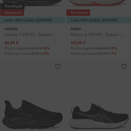
Trending
Occasione
Occasione
extra -10% Codice: SUMMER
extra -15% Codice: SUMMER
adidas
Hoka
Galaxy 7 ID8757 · Scarpe running
Rincon 4 1155130 · Scarpe running
Prezzo attuale
Prezzo attuale
46,99
€
113,99
€
Prezzo regolare
54,99 €
-14%
Prezzo regolare
140,95 €
-19%
Prezzo più basso
47,99 €
-2%
Prezzo più basso
122,99 €
-7%