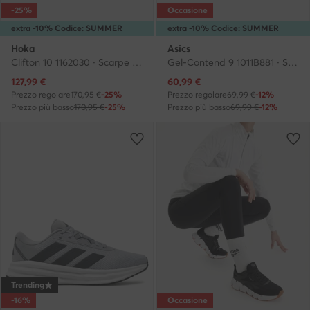
-25%
Occasione
extra -10% Codice: SUMMER
extra -10% Codice: SUMMER
Hoka
Asics
Clifton 10 1162030 · Scarpe running
Gel-Contend 9 1011B881 · Scarpe running
Prezzo attuale
Prezzo attuale
127,99
€
60,99
€
Prezzo regolare
170,95 €
-25%
Prezzo regolare
69,99 €
-12%
Prezzo più basso
170,95 €
-25%
Prezzo più basso
69,99 €
-12%
Trending
-16%
Occasione