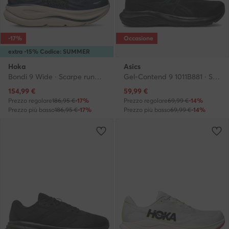
-17%
Occasione
extra -15% Codice: SUMMER
Hoka
Asics
Bondi 9 Wide · Scarpe running
Gel-Contend 9 1011B881 · Scarpe running
Prezzo attuale
Prezzo attuale
154,99
€
59,99
€
Prezzo regolare
186,95 €
-17%
Prezzo regolare
69,99 €
-14%
Prezzo più basso
186,95 €
-17%
Prezzo più basso
69,99 €
-14%