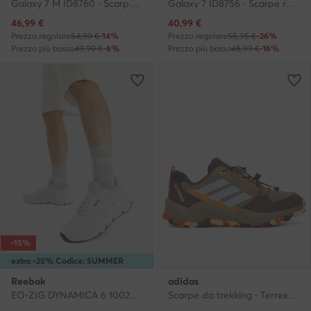
Galaxy 7 M ID8760 · Scarpe running
Galaxy 7 ID8756 · Scarpe running
Prezzo attuale
Prezzo attuale
46,99
€
40,99
€
Prezzo regolare
54,99 €
-14%
Prezzo regolare
55,95 €
-26%
Prezzo più basso
49,99 €
-6%
Prezzo più basso
48,99 €
-16%
-15%
extra -25% Codice: SUMMER
Reebok
adidas
EO-ZIG DYNAMICA 6 100244516 · Scarpe running
Scarpe da trekking · Terrex Ax4S Speed Lacing JR9060 · Cachi