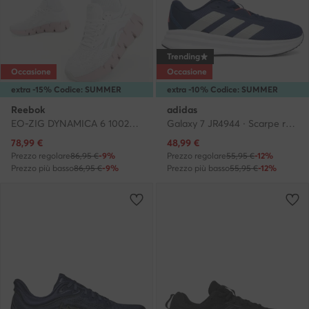
Trending
Occasione
Occasione
extra -15% Codice: SUMMER
extra -10% Codice: SUMMER
Reebok
adidas
EO-ZIG DYNAMICA 6 100271438 · Scarpe running
Galaxy 7 JR4944 · Scarpe running
Prezzo attuale
Prezzo attuale
78,99
€
48,99
€
Prezzo regolare
86,95 €
-9%
Prezzo regolare
55,95 €
-12%
Prezzo più basso
86,95 €
-9%
Prezzo più basso
55,95 €
-12%