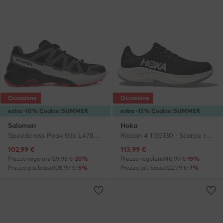
Occasione
Occasione
extra -10% Codice: SUMMER
extra -15% Codice: SUMMER
Salomon
Hoka
Speedcross Peak Gtx L47852800 · Scarpe running
Rincon 4 1155130 · Scarpe running
Prezzo attuale
Prezzo attuale
102,99
€
113,99
€
Prezzo regolare
129,95 €
-20%
Prezzo regolare
140,99 €
-19%
Prezzo più basso
108,99 €
-5%
Prezzo più basso
122,99 €
-7%