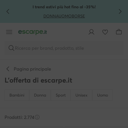
VAI AL CONTENUTO PRINCIPALE
VAI ALLA RICERCA
I trend estivi più hot fino al -35%!
DONNA
UOMO
BORSE
Ricerca per brand, prodotto, stile
Pagina principale
L'offerta di escarpe.it
Bambini
Donna
Sport
Unisex
Uomo
Prodotti: 2.774