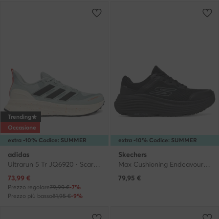
Trending
Occasione
extra -10% Codice: SUMMER
extra -10% Codice: SUMMER
adidas
Skechers
Ultrarun 5 Tr JQ6920 · Scarpe running
Max Cushioning Endeavour 129470/BBK · Scarpe running
Prezzo attuale
73,99
€
79,95
€
Prezzo regolare
79,99 €
-7%
Prezzo più basso
81,95 €
-9%