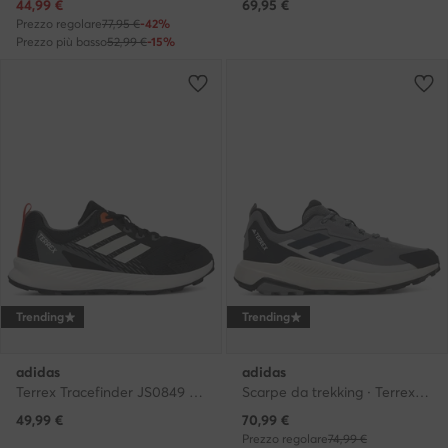
Prezzo attuale
44,99
€
69,95
€
Prezzo regolare
77,95 €
-42%
Prezzo più basso
52,99 €
-15%
Trending
Trending
adidas
adidas
Terrex Tracefinder JS0849 · Scarpe da trekking
Scarpe da trekking · Terrex Anylander JR9088 · Grigio
Prezzo attuale
49,99
€
70,99
€
Prezzo regolare
74,99 €