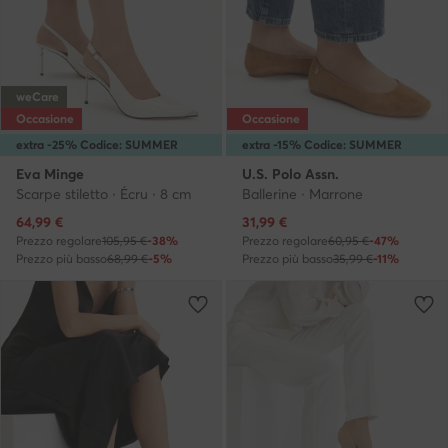
weCare
Occasione
Occasione
extra -25% Codice: SUMMER
extra -15% Codice: SUMMER
Eva Minge
U.S. Polo Assn.
Scarpe stiletto · Écru · 8 cm
Ballerine · Marrone
Prezzo attuale
Prezzo attuale
64,99
€
31,99
€
Prezzo regolare
105,95 €
-38%
Prezzo regolare
60,95 €
-47%
Prezzo più basso
68,99 €
-5%
Prezzo più basso
35,99 €
-11%