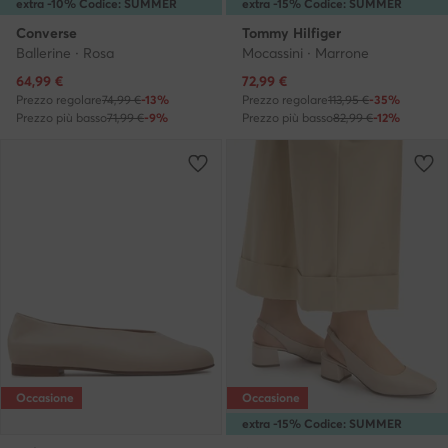
extra -10% Codice: SUMMER
extra -15% Codice: SUMMER
Converse
Tommy Hilfiger
Ballerine · Rosa
Mocassini · Marrone
Prezzo attuale
Prezzo attuale
64,99
€
72,99
€
Prezzo regolare
74,99 €
-13%
Prezzo regolare
113,95 €
-35%
Prezzo più basso
71,99 €
-9%
Prezzo più basso
82,99 €
-12%
Occasione
Occasione
extra -15% Codice: SUMMER