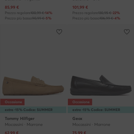
Prezzo attuale
Prezzo attuale
85,99
€
101,99
€
Prezzo regolare
100,99 €
-14%
Prezzo regolare
130,95 €
-22%
Prezzo più basso
90,99 €
-5%
Prezzo più basso
106,99 €
-4%
Occasione
Occasione
extra -15% Codice: SUMMER
extra -15% Codice: SUMMER
Tommy Hilfiger
Geox
Mocassini · Marrone
Mocassini · Marrone
Prezzo attuale
Prezzo attuale
62,99
€
75,99
€