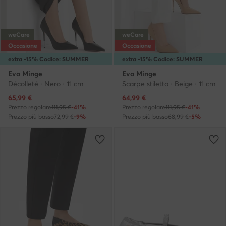
weCare
weCare
Occasione
Occasione
extra -15% Codice: SUMMER
extra -15% Codice: SUMMER
Eva Minge
Eva Minge
Décolleté · Nero · 11 cm
Scarpe stiletto · Beige · 11 cm
Prezzo attuale
Prezzo attuale
65,99
€
64,99
€
Prezzo regolare
111,95 €
-41%
Prezzo regolare
111,95 €
-41%
Prezzo più basso
72,99 €
-9%
Prezzo più basso
68,99 €
-5%