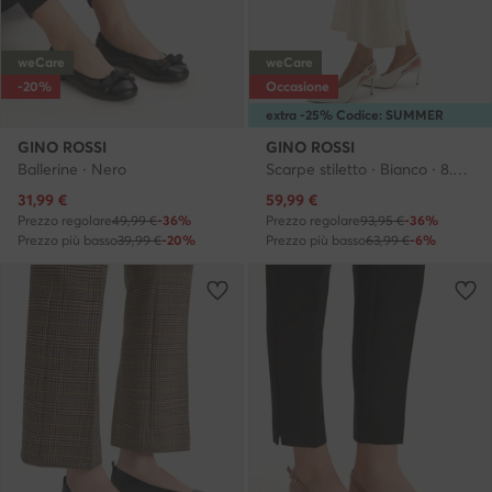
weCare
weCare
-20%
Occasione
extra -25% Codice: SUMMER
GINO ROSSI
GINO ROSSI
Ballerine · Nero
Scarpe stiletto · Bianco · 8.5 cm
Prezzo attuale
Prezzo attuale
31,99
€
59,99
€
Prezzo regolare
49,99 €
-36%
Prezzo regolare
93,95 €
-36%
Prezzo più basso
39,99 €
-20%
Prezzo più basso
63,99 €
-6%