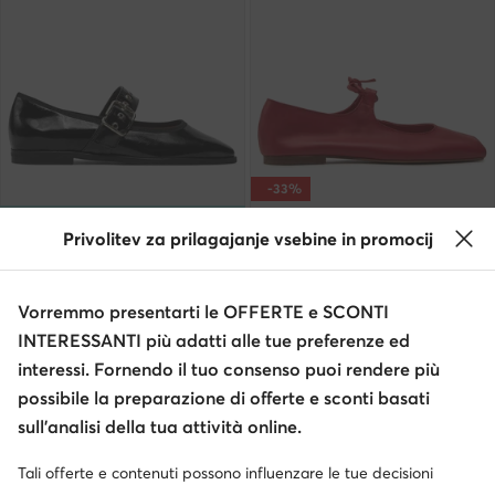
-33%
extra -25% Codice: SUMMER
Privolitev za prilagajanje vsebine in promocij
Balagan
Balagan
Ballerine · Nero
Ballerine · Rosso
Prezzo attuale
Prezzo attuale
113,99
€
86,99
€
Vorremmo presentarti le OFFERTE e SCONTI
Prezzo regolare
141,95 €
Prezzo regolare
130,95 €
-33%
INTERESSANTI più adatti alle tue preferenze ed
Prezzo più basso
99,99 €
Prezzo più basso
130,95 €
-33%
interessi. Fornendo il tuo consenso puoi rendere più
possibile la preparazione di offerte e sconti basati
sull’analisi della tua attività online.
Tali offerte e contenuti possono influenzare le tue decisioni