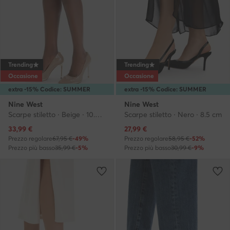
Trending
Trending
Occasione
Occasione
extra -15% Codice: SUMMER
extra -15% Codice: SUMMER
Nine West
Nine West
Scarpe stiletto · Beige · 10.5 cm
Scarpe stiletto · Nero · 8.5 cm
Prezzo attuale
Prezzo attuale
33,99
€
27,99
€
Prezzo regolare
67,95 €
-49%
Prezzo regolare
58,95 €
-52%
Prezzo più basso
35,99 €
-5%
Prezzo più basso
30,99 €
-9%