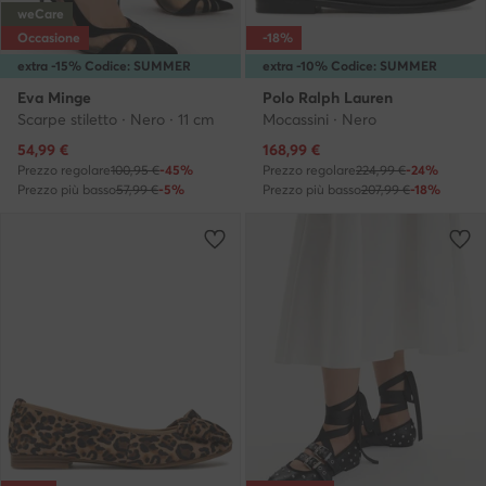
weCare
Occasione
-18%
extra -15% Codice: SUMMER
extra -10% Codice: SUMMER
Eva Minge
Polo Ralph Lauren
Scarpe stiletto · Nero · 11 cm
Mocassini · Nero
Prezzo attuale
Prezzo attuale
54,99
€
168,99
€
Prezzo regolare
100,95 €
-45%
Prezzo regolare
224,99 €
-24%
Prezzo più basso
57,99 €
-5%
Prezzo più basso
207,99 €
-18%