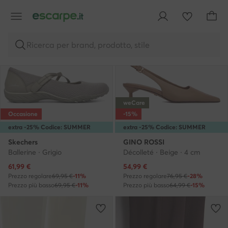
Ricerca per brand, prodotto, stile
weCare
Occasione
-15%
extra -25% Codice: SUMMER
extra -25% Codice: SUMMER
Skechers
GINO ROSSI
Ballerine · Grigio
Décolleté · Beige · 4 cm
Prezzo attuale
Prezzo attuale
61,99
€
54,99
€
Prezzo regolare
69,95 €
-11%
Prezzo regolare
76,95 €
-28%
Prezzo più basso
69,95 €
-11%
Prezzo più basso
64,99 €
-15%