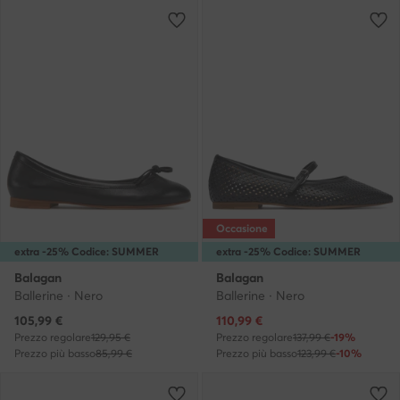
Occasione
extra -25% Codice: SUMMER
extra -25% Codice: SUMMER
Balagan
Balagan
Ballerine · Nero
Ballerine · Nero
Prezzo attuale
Prezzo attuale
105,99
€
110,99
€
Prezzo regolare
129,95 €
Prezzo regolare
137,99 €
-19%
Prezzo più basso
85,99 €
Prezzo più basso
123,99 €
-10%