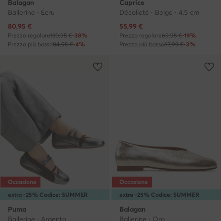
Balagan
Caprice
Ballerine · Écru
Décolleté · Beige · 4.5 cm
Prezzo attuale
Prezzo attuale
80,95
€
55,99
€
Prezzo regolare
130,95 €
-38%
Prezzo regolare
69,95 €
-19%
Prezzo più basso
84,95 €
-4%
Prezzo più basso
57,99 €
-3%
Occasione
Occasione
extra -25% Codice: SUMMER
extra -25% Codice: SUMMER
Puma
Balagan
Ballerine · Argento
Ballerine · Oro