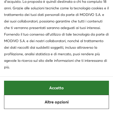
d’acquisto. La proposta è quindi destinata a chi ha compiuto 18
anni. Grazie alle soluzioni tecniche come la tecnologia cookies e il
trattamento dei tuoi dati personali da parte di MODIVO S.A. e
dei suoi collaboratori, possiamo garantire che tutti i contenuti
che ti verranno presentati saranno adeguati ai tuoi interessi.
Fornendo il tuo consenso all’utilizzo di tale tecnologia da parte di
Occasione
Occasione
MODIVO S.A. e dei nostri collaboratori, nonché al trattamento
extra -15% Codice: SUMMER
extra -25% Codice: SUMMER
dei dati raccolti dai suddetti soggetti, incluso attraverso la
Geox
Tommy Hilfiger
profilazione, analisi statistica e di mercato, puoi rendere più
Mocassini · Nero
Mocassini · Nero
agevole la ricerca sul sito delle informazioni che ti interessano di
Prezzo attuale
Prezzo attuale
75,99
€
97,99
€
più.
Prezzo regolare
110,95 €
-31%
Prezzo regolare
153,95 €
-36%
Prezzo più basso
86,99 €
-12%
Prezzo più basso
113,99 €
-14%
Accetto
Altre opzioni
Ordina
Filtra