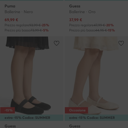
Puma
Guess
Ballerine · Nero
Ballerine · Oro
Prezzo attuale
Prezzo attuale
69,99
€
37,99
€
Prezzo regolare
93,99 €
-25%
Prezzo regolare
47,99 €
-20%
Prezzo più basso
73,99 €
-5%
Prezzo più basso
44,95 €
-15%
-15%
Occasione
extra -15% Codice: SUMMER
extra -15% Codice: SUMMER
Guess
Guess