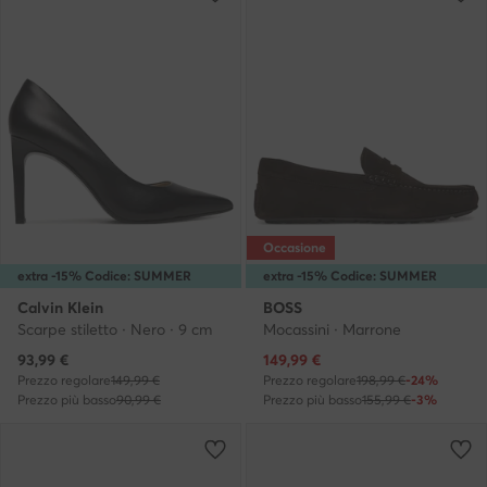
Occasione
extra -15% Codice: SUMMER
extra -15% Codice: SUMMER
Calvin Klein
BOSS
Scarpe stiletto · Nero · 9 cm
Mocassini · Marrone
Prezzo attuale
Prezzo attuale
93,99
€
149,99
€
Prezzo regolare
149,99 €
Prezzo regolare
198,99 €
-24%
Prezzo più basso
90,99 €
Prezzo più basso
155,99 €
-3%