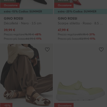
Occasione
Occasione
extra -15% Codice: SUMMER
extra -25% Codice: SUMMER
GINO ROSSI
GINO ROSSI
Décolleté · Nero · 3.5 cm
Scarpe stiletto · Rosso · 8.5 cm
Prezzo attuale
Prezzo attuale
39,99
€
47,99
€
Prezzo regolare
76,95 €
-48%
Prezzo regolare
69,95 €
-31%
Prezzo più basso
44,99 €
-11%
Prezzo più basso
53,99 €
-11%
-15%
Occasione