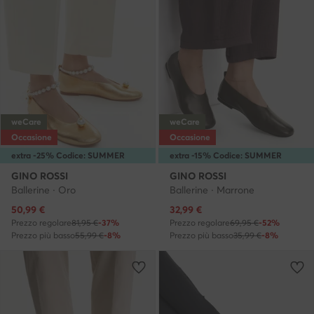
weCare
weCare
Occasione
Occasione
extra -25% Codice: SUMMER
extra -15% Codice: SUMMER
GINO ROSSI
GINO ROSSI
Ballerine · Oro
Ballerine · Marrone
Prezzo attuale
Prezzo attuale
50,99
€
32,99
€
Prezzo regolare
81,95 €
-37%
Prezzo regolare
69,95 €
-52%
Prezzo più basso
55,99 €
-8%
Prezzo più basso
35,99 €
-8%