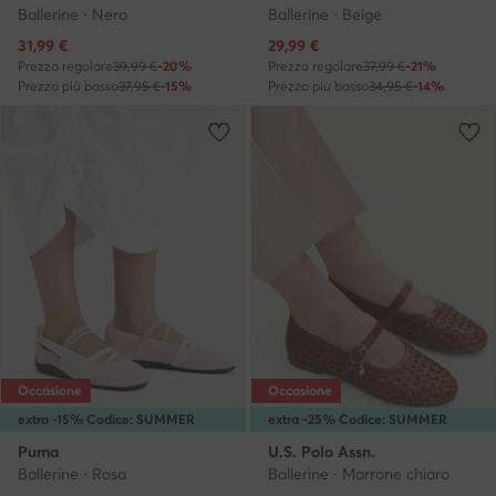
Ballerine · Nero
Ballerine · Beige
Prezzo attuale
Prezzo attuale
31,99
€
29,99
€
Prezzo regolare
39,99 €
-20%
Prezzo regolare
37,99 €
-21%
Prezzo più basso
37,95 €
-15%
Prezzo più basso
34,95 €
-14%
Occasione
Occasione
extra -15% Codice: SUMMER
extra -25% Codice: SUMMER
Puma
U.S. Polo Assn.
Ballerine · Rosa
Ballerine · Marrone chiaro