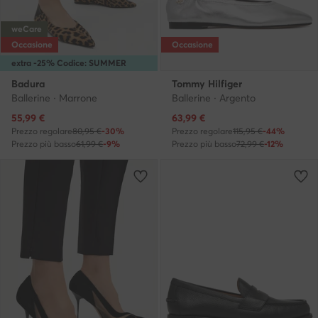
weCare
Occasione
Occasione
extra -25% Codice: SUMMER
Badura
Tommy Hilfiger
Ballerine · Marrone
Ballerine · Argento
Prezzo attuale
Prezzo attuale
55,99
€
63,99
€
Prezzo regolare
80,95 €
-30%
Prezzo regolare
115,95 €
-44%
Prezzo più basso
61,99 €
-9%
Prezzo più basso
72,99 €
-12%