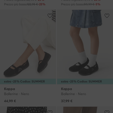
Prezzo più basso
122,95 €
-25%
Prezzo più basso
59,99 €
-5%
extra -25% Codice: SUMMER
extra -25% Codice: SUMMER
Kappa
Kappa
Ballerine · Nero
Ballerine · Nero
44,99
€
37,99
€