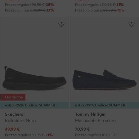
Prezzo regolare
96,95 €
-35%
Prezzo regolare
110,95 €
-31%
Prezzo più basso
72,99 €
-13%
Prezzo più basso
86,99 €
-12%
Occasione
extra -25% Codice: SUMMER
extra -25% Codice: SUMMER
Skechers
Tommy Hilfiger
Ballerine · Nero
Mocassini · Blu scuro
Prezzo attuale
Prezzo attuale
49,99
€
70,99
€
Prezzo regolare
63,95 €
-21%
Prezzo regolare
109,95 €