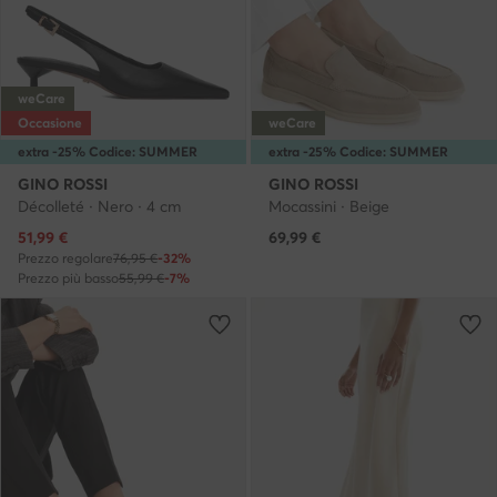
weCare
Occasione
weCare
extra -25% Codice: SUMMER
extra -25% Codice: SUMMER
GINO ROSSI
GINO ROSSI
Décolleté · Nero · 4 cm
Mocassini · Beige
Prezzo attuale
51,99
€
69,99
€
Prezzo regolare
76,95 €
-32%
Prezzo più basso
55,99 €
-7%