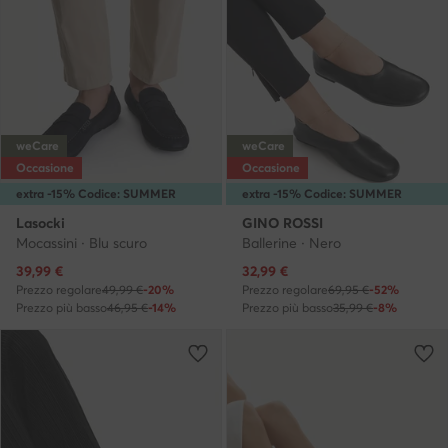
weCare
weCare
Occasione
Occasione
extra -15% Codice: SUMMER
extra -15% Codice: SUMMER
Lasocki
GINO ROSSI
Mocassini · Blu scuro
Ballerine · Nero
Prezzo attuale
Prezzo attuale
39,99
€
32,99
€
Prezzo regolare
49,99 €
-20%
Prezzo regolare
69,95 €
-52%
Prezzo più basso
46,95 €
-14%
Prezzo più basso
35,99 €
-8%