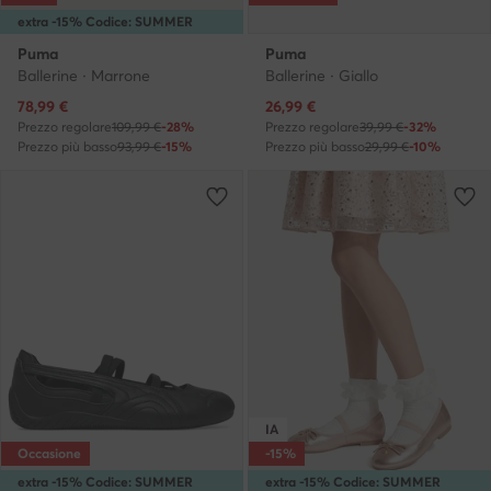
extra -15% Codice: SUMMER
Puma
Puma
Ballerine · Marrone
Ballerine · Giallo
Prezzo attuale
Prezzo attuale
78,99
€
26,99
€
Prezzo regolare
109,99 €
-28%
Prezzo regolare
39,99 €
-32%
Prezzo più basso
93,99 €
-15%
Prezzo più basso
29,99 €
-10%
IA
Occasione
-15%
extra -15% Codice: SUMMER
extra -15% Codice: SUMMER