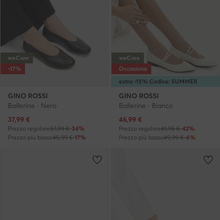
weCare
weCare
-17%
Occasione
extra -15% Codice: SUMMER
GINO ROSSI
GINO ROSSI
Ballerine · Nero
Ballerine · Bianco
Prezzo attuale
Prezzo attuale
37,99
€
46,99
€
Prezzo regolare
57,99 €
-34%
Prezzo regolare
81,95 €
-42%
Prezzo più basso
45,99 €
-17%
Prezzo più basso
49,99 €
-6%