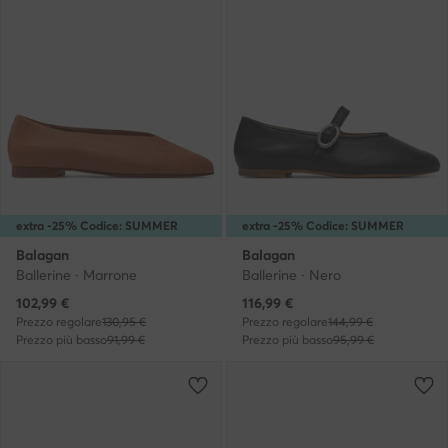
extra -25% Codice: SUMMER
extra -25% Codice: SUMMER
Balagan
Balagan
Ballerine · Marrone
Ballerine · Nero
Prezzo attuale
Prezzo attuale
102,99
€
116,99
€
Prezzo regolare
130,95 €
Prezzo regolare
144,99 €
Prezzo più basso
91,99 €
Prezzo più basso
95,99 €