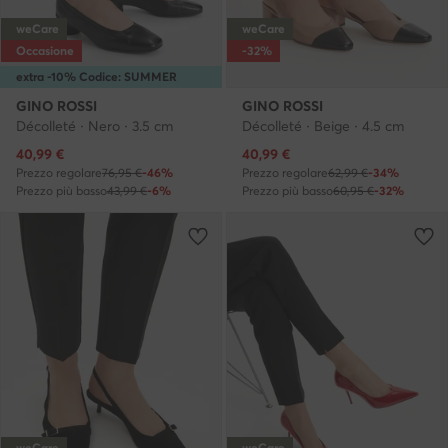
weCare
weCare
Occasione
-32%
extra -10% Codice: SUMMER
GINO ROSSI
GINO ROSSI
Décolleté · Nero · 3.5 cm
Décolleté · Beige · 4.5 cm
Prezzo attuale
Prezzo attuale
40,99
€
40,99
€
Prezzo regolare
76,95 €
-46%
Prezzo regolare
62,99 €
-34%
Prezzo più basso
43,99 €
-6%
Prezzo più basso
60,95 €
-32%
weCare
weCare