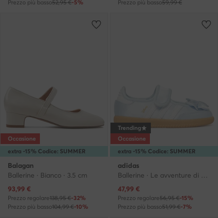
Prezzo più basso
52,95 €
-5%
Prezzo più basso
59,99 €
Trending
Occasione
Occasione
extra -15% Codice: SUMMER
extra -15% Codice: SUMMER
Balagan
adidas
Ballerine · Bianco · 3.5 cm
Ballerine · Le avventure di Alice nel Paese delle Meraviglie · Azzurro chiaro
Prezzo attuale
Prezzo attuale
93,99
€
47,99
€
Prezzo regolare
138,95 €
-32%
Prezzo regolare
56,95 €
-15%
Prezzo più basso
104,99 €
-10%
Prezzo più basso
51,99 €
-7%