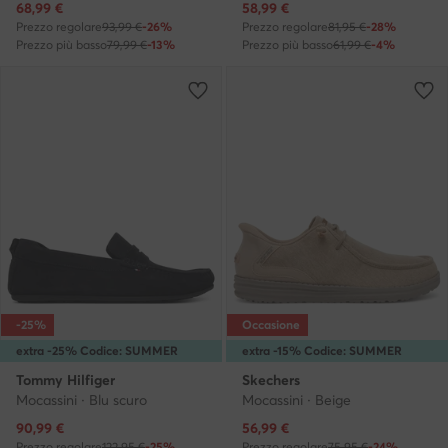
Prezzo attuale
Prezzo attuale
68,99
€
58,99
€
Prezzo regolare
93,99 €
-26%
Prezzo regolare
81,95 €
-28%
Prezzo più basso
79,99 €
-13%
Prezzo più basso
61,99 €
-4%
-25%
Occasione
extra -25% Codice: SUMMER
extra -15% Codice: SUMMER
Tommy Hilfiger
Skechers
Mocassini · Blu scuro
Mocassini · Beige
Prezzo attuale
Prezzo attuale
90,99
€
56,99
€
Prezzo regolare
122,95 €
-25%
Prezzo regolare
75,95 €
-24%