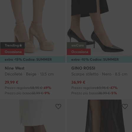
Trending
weCare
Occasione
Occasione
extra -15% Codice: SUMMER
extra -10% Codice: SUMMER
Nine West
GINO ROSSI
Décolleté · Beige · 13.5 cm
Scarpe stiletto · Nero · 8.5 cm
Prezzo attuale
Prezzo attuale
29,99
€
36,99
€
Prezzo regolare
58,95 €
-49%
Prezzo regolare
69,95 €
-47%
Prezzo più basso
32,99 €
-9%
Prezzo più basso
38,99 €
-5%