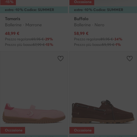
-15%
Occasione
extra -10% Codice: SUMMER
extra -10% Codice: SUMMER
Tamaris
Buffalo
Ballerine · Marrone
Ballerine · Nero
Prezzo attuale
Prezzo attuale
48,99
€
58,99
€
Prezzo regolare
69,95 €
-29%
Prezzo regolare
89,95 €
-34%
Prezzo più basso
57,99 €
-15%
Prezzo più basso
59,99 €
-1%
Occasione
Occasione