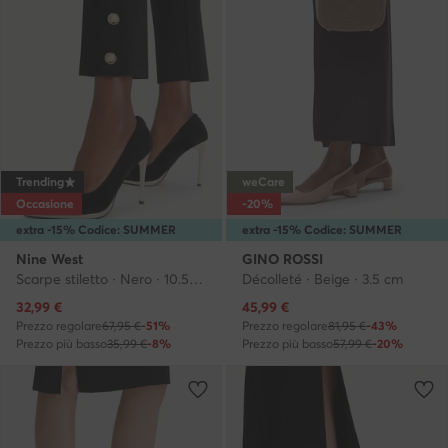
Trending
weCare
Occasione
-20%
extra -15% Codice: SUMMER
extra -15% Codice: SUMMER
Nine West
GINO ROSSI
Scarpe stiletto · Nero · 10.5 cm
Décolleté · Beige · 3.5 cm
Prezzo attuale
Prezzo attuale
32,99
€
45,99
€
Prezzo regolare
67,95 €
-51%
Prezzo regolare
81,95 €
-43%
Prezzo più basso
35,99 €
-8%
Prezzo più basso
57,99 €
-20%