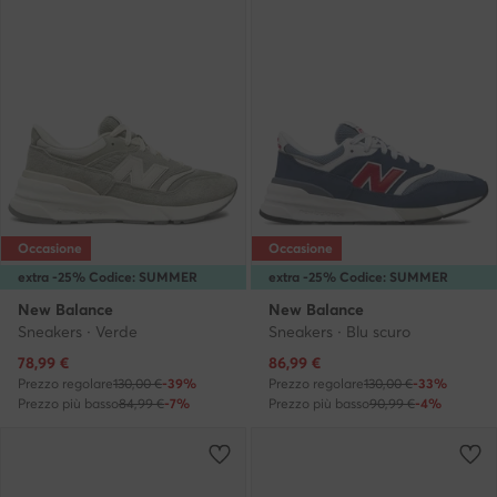
Occasione
Occasione
extra -25% Codice: SUMMER
extra -25% Codice: SUMMER
New Balance
New Balance
Sneakers · Verde
Sneakers · Blu scuro
Prezzo attuale
Prezzo attuale
78,99
€
86,99
€
Prezzo regolare
130,00 €
-39%
Prezzo regolare
130,00 €
-33%
Prezzo più basso
84,99 €
-7%
Prezzo più basso
90,99 €
-4%