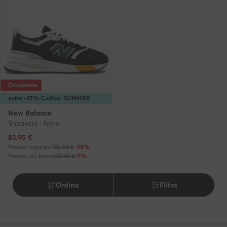
Occasione
extra -25% Codice: SUMMER
New Balance
Sneakers · Nero
Prezzo attuale
83,95
€
Prezzo regolare
130,00 €
-35%
Prezzo più basso
90,95 €
-7%
Ordina
Filtra