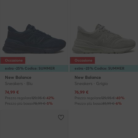
Occasione
Occasione
extra -25% Codice: SUMMER
extra -25% Codice: SUMMER
New Balance
New Balance
Sneakers · Blu
Sneakers · Grigio
Prezzo attuale
Prezzo attuale
74,99
€
76,99
€
Prezzo regolare
129,95 €
-42%
Prezzo regolare
129,95 €
-40%
Prezzo più basso
78,99 €
-5%
Prezzo più basso
81,99 €
-6%