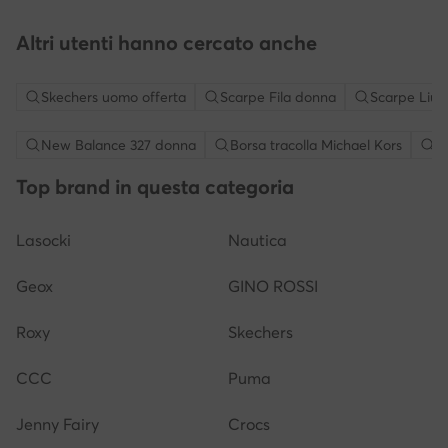
Altri utenti hanno cercato anche
Skechers uomo offerta
Scarpe Fila donna
Scarpe Liu 
New Balance 327 donna
Borsa tracolla Michael Kors
S
Top brand in questa categoria
Lasocki
Nautica
Geox
GINO ROSSI
Roxy
Skechers
CCC
Puma
Jenny Fairy
Crocs