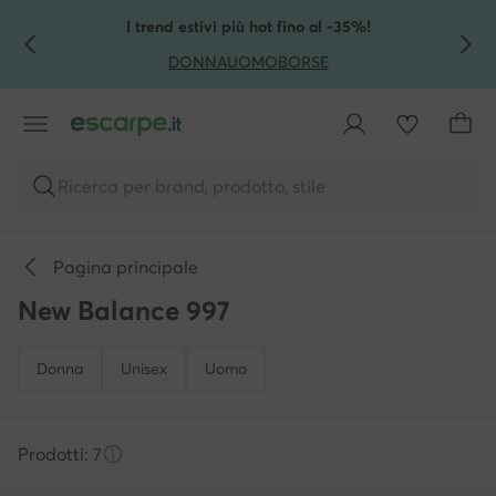
VAI AL CONTENUTO PRINCIPALE
VAI ALLA RICERCA
I trend estivi più hot fino al -35%!
DONNA
UOMO
BORSE
Ricerca per brand, prodotto, stile
Pagina principale
New Balance 997
Donna
Unisex
Uomo
Prodotti: 7