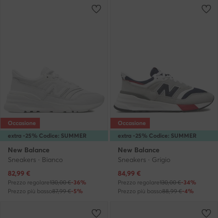
Occasione
Occasione
extra -25% Codice: SUMMER
extra -25% Codice: SUMMER
New Balance
New Balance
Sneakers · Bianco
Sneakers · Grigio
Prezzo attuale
Prezzo attuale
82,99
€
84,99
€
Prezzo regolare
130,00 €
-36%
Prezzo regolare
130,00 €
-34%
Prezzo più basso
87,99 €
-5%
Prezzo più basso
88,99 €
-4%