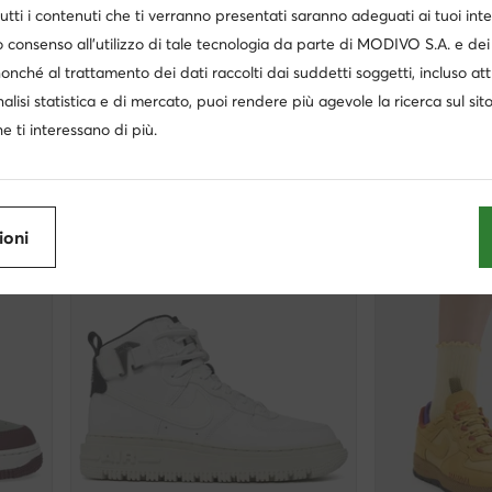
utti i contenuti che ti verranno presentati saranno adeguati ai tuoi inte
extra -35% Codice: SUMMER
extra -1
 consenso all’utilizzo di tale tecnologia da parte di MODIVO S.A. e dei 
Nike
Nike
nonché al trattamento dei dati raccolti dai suddetti soggetti, incluso at
Sneakers · Air Force · Bianco
Sneakers · Air F
nalisi statistica e di mercato, puoi rendere più agevole la ricerca sul sit
Prezzo attuale
Prezzo attuale
140,95
€
100,95
€
Prezzo regolare
167,00 €
-15%
Prezzo regolare
119
e ti interessano di più.
Prezzo più basso
167,00 €
-15%
Prezzo più basso
11
ioni