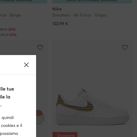
Nike
rce · Beige
Sneakers · Air Force · Grigio
122,99
€
,00 €
-22%
7,95 €
-12%
le tue
le la
.
è quindi
cookies e il
, possiamo
Occasione