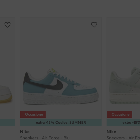
Occasione
Occasione
extra -15% Codice: SUMMER
extra -1
Nike
Nike
Sneakers · Air Force · Blu
Sneakers · Air F