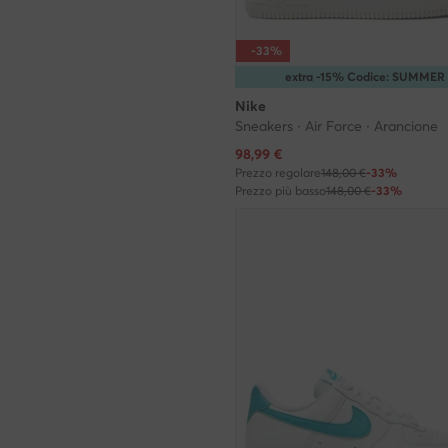
-33%
extra -15% Codice: SUMMER
Nike
Sneakers · Air Force · Arancione
Prezzo attuale
98,99
€
Prezzo regolare
148,00 €
-33%
Prezzo più basso
148,00 €
-33%