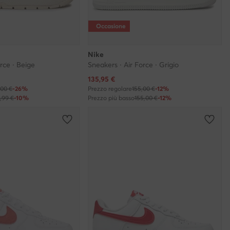
Occasione
Nike
rce · Beige
Sneakers · Air Force · Grigio
Prezzo attuale
135,95
€
,00 €
-26%
Prezzo regolare
155,00 €
-12%
2,99 €
-10%
Prezzo più basso
155,00 €
-12%