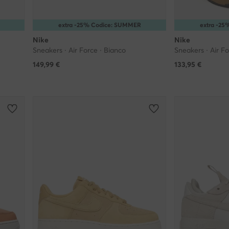
extra -25% Codice: SUMMER
extra -2
Nike
Nike
Sneakers · Air Force · Bianco
Sneakers · Air Fo
149,99
€
133,95
€