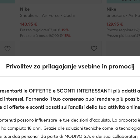
Nike
Nike
Sneakers · Air Force · Cachi
Sneakers · Air Fo
Prezzo attuale
Prezzo attuale
140,95
€
129,95
€
Prezzo regolare
167,00 €
-15%
Prezzo regolare
167
Prezzo più basso
167,00 €
-15%
Prezzo più basso
14
Privolitev za prilagajanje vsebine in promocij
esentarti le OFFERTE e SCONTI INTERESSANTI più adatti al
d interessi. Fornendo il tuo consenso puoi rendere più possibi
di offerte e sconti basati sull’analisi della tua attività online
contenuti possono influenzare le tue decisioni d’acquisto. La proposta 
 ha compiuto 18 anni. Grazie alle soluzioni tecniche come la tecnologia 
i tuoi dati personali da parte di MODIVO S.A. e dei suoi collaboratori
-15%
-15%