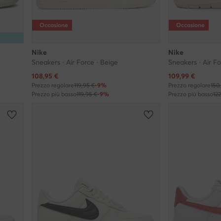
Occasione
Occasione
Nike
Nike
Sneakers · Air Force · Beige
Sneakers · Air Fo
Prezzo attuale
Prezzo attuale
108,95
€
109,99
€
Prezzo regolare
119,95 €
-9%
Prezzo regolare
150
Prezzo più basso
119,95 €
-9%
Prezzo più basso
12