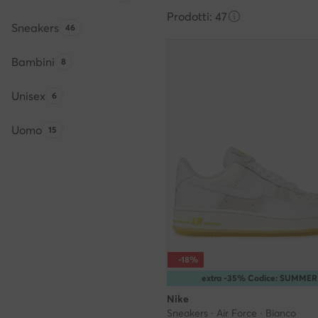
Prodotti: 47
Sneakers
Quantità di prodotti:
46
Bambini
Quantità di prodotti:
8
Unisex
Quantità di prodotti:
6
Uomo
Quantità di prodotti:
15
-18%
extra -35% Codice: SUMMER
Nike
Sneakers · Air Force · Bianco