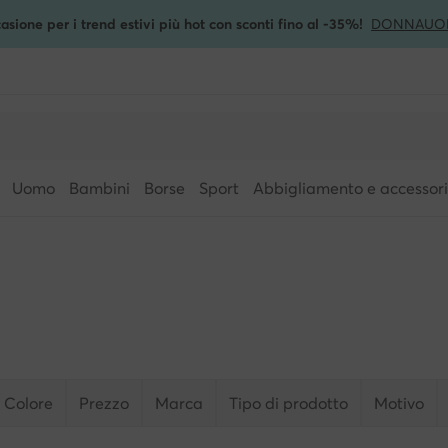
asione per i trend estivi più hot con sconti fino al -35%!
DONNA
UO
Uomo
Bambini
Borse
Sport
Abbigliamento e accessori
Colore
Prezzo
Marca
Tipo di prodotto
Motivo