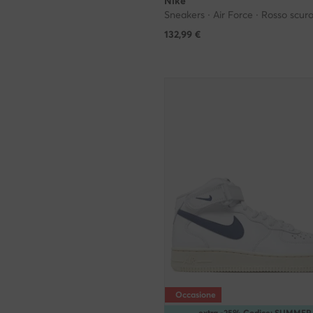
Nike
Sneakers · Air Force · Rosso scur
132,99
€
Occasione
extra -25% Codice: SUMMER