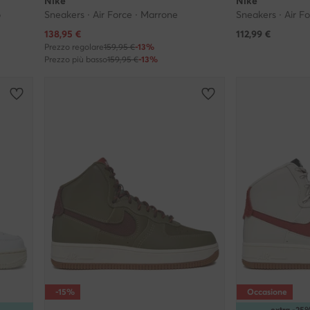
Nike
Nike
o
Sneakers · Air Force · Marrone
Sneakers · Air F
Prezzo attuale
138,95
€
112,99
€
Prezzo regolare
159,95 €
-13%
Prezzo più basso
159,95 €
-13%
-15%
Occasione
extra -2