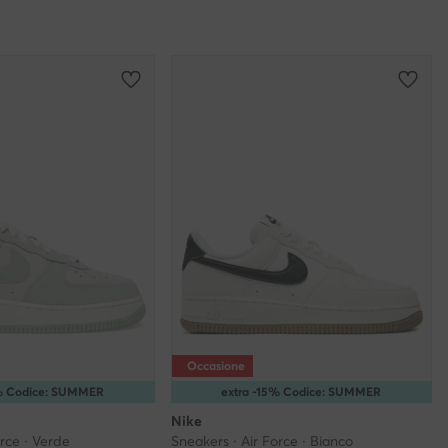
Occasione
5% Codice: SUMMER
extra -15% Codice: SUMMER
Nike
orce · Verde
Sneakers · Air Force · Bianco