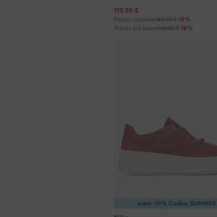
Prezzo attuale
115,95
€
Prezzo regolare
143,00 €
-18%
Prezzo più basso
143,00 €
-18%
extra -25% Codice: SUMMER