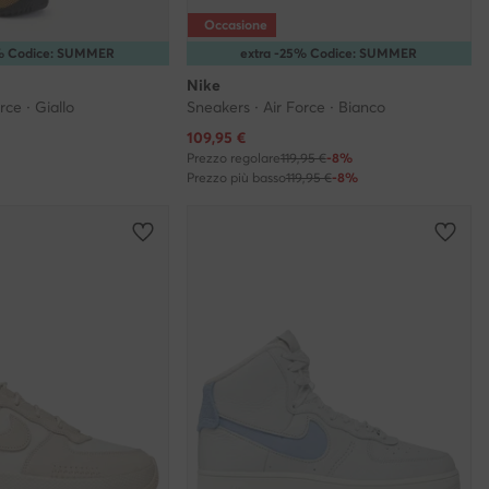
Occasione
5% Codice: SUMMER
extra -25% Codice: SUMMER
Nike
rce · Giallo
Sneakers · Air Force · Bianco
Prezzo attuale
109,95
€
Prezzo regolare
119,95 €
-8%
Prezzo più basso
119,95 €
-8%