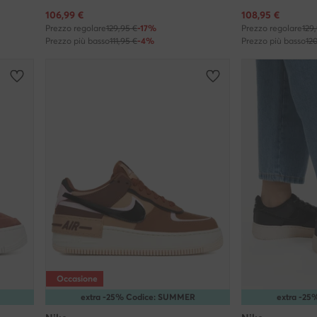
Prezzo attuale
Prezzo attuale
106,99
€
108,95
€
Prezzo regolare
129,95 €
-17%
Prezzo regolare
129
Prezzo più basso
111,95 €
-4%
Prezzo più basso
12
Occasione
extra -25% Codice: SUMMER
extra -2