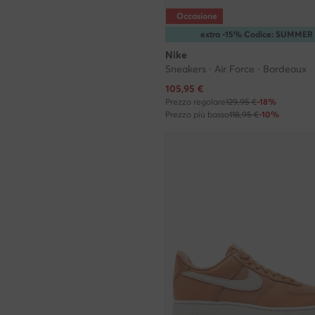
Occasione
extra -15% Codice: SUMMER
Nike
Sneakers · Air Force · Bordeaux
Prezzo attuale
105,95
€
Prezzo regolare
129,95 €
-18%
Prezzo più basso
118,95 €
-10%