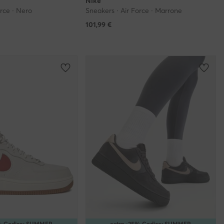
Nike
orce · Nero
Sneakers · Air Force · Marrone
101,99
€
5% Codice: SUMMER
extra -25% Codice: SUMMER