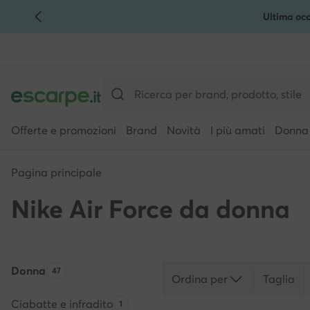
Ultima occ
VAI AL CONTENUTO PRINCIPALE
VAI ALLA RICERCA
Offerte e promozioni
Brand
Novità
I più amati
Donna
Pagina principale
Nike Air Force da donna
Donna
Quantità di prodotti:
47
Ordina per
Taglia
Ciabatte e infradito
Quantità di prodotti:
1