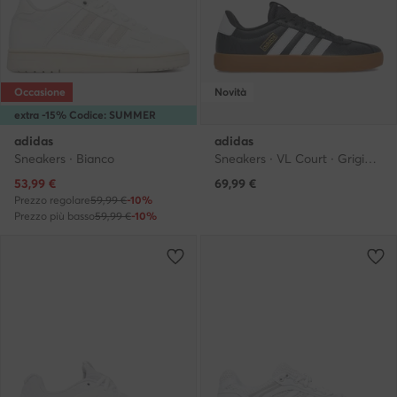
Occasione
Novità
extra -15% Codice: SUMMER
adidas
adidas
Sneakers · Bianco
Sneakers · VL Court · Grigio scuro
Prezzo attuale
53,99
€
69,99
€
Prezzo regolare
59,99 €
-10%
Prezzo più basso
59,99 €
-10%