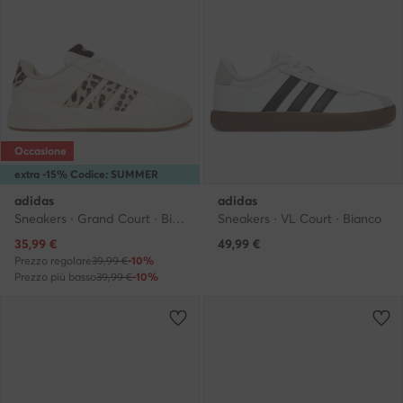
Occasione
extra -15% Codice: SUMMER
adidas
adidas
Sneakers · Grand Court · Bianco
Sneakers · VL Court · Bianco
Prezzo attuale
35,99
€
49,99
€
Prezzo regolare
39,99 €
-10%
Prezzo più basso
39,99 €
-10%