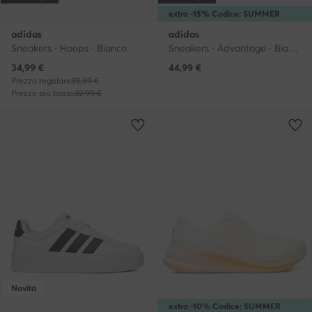
extra -15% Codice: SUMMER
adidas
adidas
Sneakers · Hoops · Bianco
Sneakers · Advantage · Bianco
Prezzo attuale
34,99
€
44,99
€
Prezzo regolare
39,99 €
Prezzo più basso
32,99 €
Novità
extra -10% Codice: SUMMER