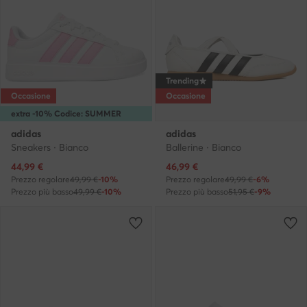
Trending
Occasione
Occasione
extra -10% Codice: SUMMER
adidas
adidas
Sneakers · Bianco
Ballerine · Bianco
Prezzo attuale
Prezzo attuale
44,99
€
46,99
€
Prezzo regolare
49,99 €
-10%
Prezzo regolare
49,99 €
-6%
Prezzo più basso
49,99 €
-10%
Prezzo più basso
51,95 €
-9%