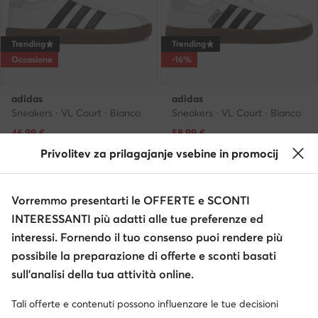
Trending
Trending
Occasione
-16%
adidas
adidas
Sneakers · VL Court · Bianco
Sneakers · VL Court · Bianco
Prezzo attuale
Prezzo attuale
46,99
€
58,99
€
Prezzo regolare
50,61 €
-7%
Prezzo regolare
71,06 €
-16%
Privolitev za prilagajanje vsebine in promocij
Prezzo più basso
51,95 €
-9%
Prezzo più basso
70,95 €
-16%
Vorremmo presentarti le OFFERTE e SCONTI
INTERESSANTI più adatti alle tue preferenze ed
interessi. Fornendo il tuo consenso puoi rendere più
possibile la preparazione di offerte e sconti basati
sull’analisi della tua attività online.
Tali offerte e contenuti possono influenzare le tue decisioni