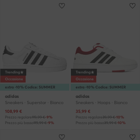
Trending
Trending
Occasione
Occasione
extra -10% Codice: SUMMER
extra -10% Codice: SUMMER
adidas
adidas
Sneakers · Superstar · Bianco
Sneakers · Hoops · Bianco
Prezzo attuale
Prezzo attuale
108,99
€
35,99
€
Prezzo regolare
119,99 €
-9%
Prezzo regolare
39,99 €
-10%
Prezzo più basso
119,99 €
-9%
Prezzo più basso
39,99 €
-10%