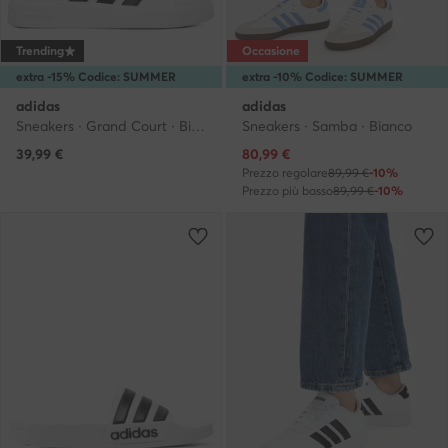
Trending
Occasione
extra -15% Codice: SUMMER
extra -10% Codice: SUMMER
adidas
adidas
Sneakers · Grand Court · Bianco
Sneakers · Samba · Bianco
Prezzo attuale
39,99
€
80,99
€
Prezzo regolare
89,99 €
-10%
Prezzo più basso
89,99 €
-10%