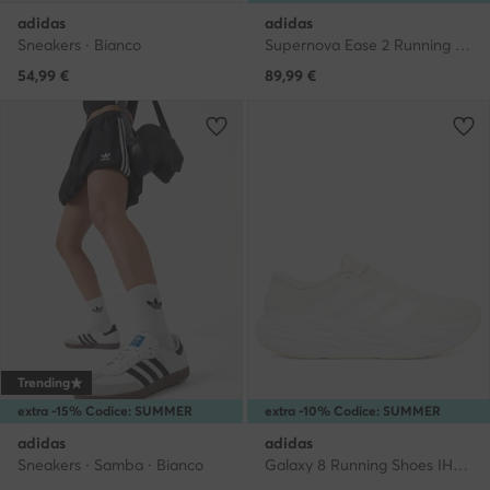
adidas
adidas
Sneakers · Bianco
Supernova Ease 2 Running Shoes KJ1841 · Scarpe running
54,99
€
89,99
€
Trending
extra -15% Codice: SUMMER
extra -10% Codice: SUMMER
adidas
adidas
Sneakers · Samba · Bianco
Galaxy 8 Running Shoes IH9794 · Scarpe running