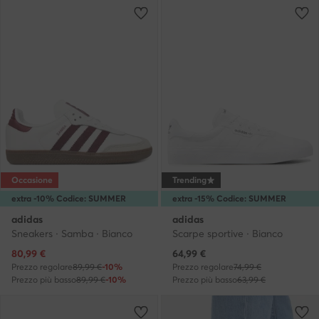
Occasione
Trending
extra -10% Codice: SUMMER
extra -15% Codice: SUMMER
adidas
adidas
Sneakers · Samba · Bianco
Scarpe sportive · Bianco
Prezzo attuale
Prezzo attuale
80,99
€
64,99
€
Prezzo regolare
89,99 €
-10%
Prezzo regolare
74,99 €
Prezzo più basso
89,99 €
-10%
Prezzo più basso
63,99 €