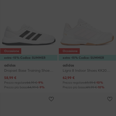
Occasione
Occasione
extra -15% Codice: SUMMER
extra -15% Codice: SUMMER
adidas
adidas
Dropset Base Training Shoes JS3166 · Scarpe da palestra
Ligra 8 Indoor Shoes KK2040 · Scarpe indoor
Prezzo attuale
Prezzo attuale
58,99
€
62,99
€
Prezzo regolare
64,99 €
-9%
Prezzo regolare
69,99 €
-10%
Prezzo più basso
64,99 €
-9%
Prezzo più basso
69,99 €
-10%