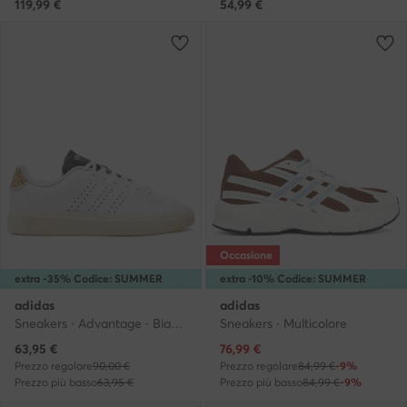
119,99
€
54,99
€
Occasione
extra -35% Codice: SUMMER
extra -10% Codice: SUMMER
adidas
adidas
Sneakers · Advantage · Bianco
Sneakers · Multicolore
Prezzo attuale
Prezzo attuale
63,95
€
76,99
€
Prezzo regolare
90,00 €
Prezzo regolare
84,99 €
-9%
Prezzo più basso
63,95 €
Prezzo più basso
84,99 €
-9%