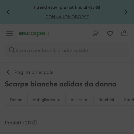
VAI AL CONTENUTO PRINCIPALE
VAI ALLA RICERCA
I trend estivi più hot fino al -35%!
DONNA
UOMO
BORSE
Ricerca per brand, prodotto, stile
Pagina principale
Scarpe bianche adidas da donna
Donna
Abbigliamento
Accessori
Bambini
Spor
Prodotti: 217