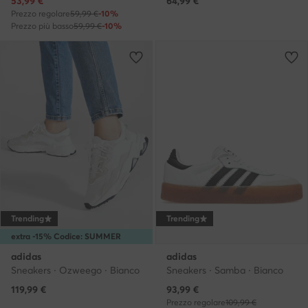
Prezzo attuale
53,99
€
64,99
€
Prezzo regolare
59,99 €
-10%
Prezzo più basso
59,99 €
-10%
Trending
Trending
extra -15% Codice: SUMMER
adidas
adidas
Sneakers · Ozweego · Bianco
Sneakers · Samba · Bianco
Prezzo attuale
119,99
€
93,99
€
Prezzo regolare
109,99 €