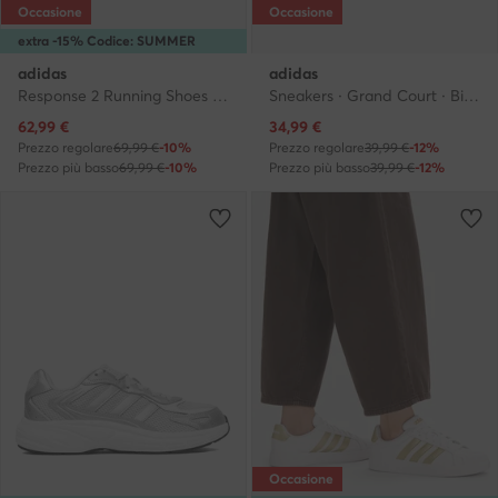
Occasione
Occasione
extra -15% Codice: SUMMER
adidas
adidas
Response 2 Running Shoes KJ1757 · Scarpe running
Sneakers · Grand Court · Bianco
Prezzo attuale
Prezzo attuale
62,99
€
34,99
€
Prezzo regolare
69,99 €
-10%
Prezzo regolare
39,99 €
-12%
Prezzo più basso
69,99 €
-10%
Prezzo più basso
39,99 €
-12%
Occasione