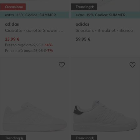
Occasione
Trending
extra -35% Codice: SUMMER
extra -15% Codice: SUMMER
adidas
adidas
Ciabatte · adilette Shower GZ5921 · Bianco
Sneakers · Breaknet · Bianco
Prezzo attuale
23,99
€
59,95
€
Prezzo regolare
27,95 €
-14%
Prezzo più basso
25,95 €
-7%
Trending
Trending