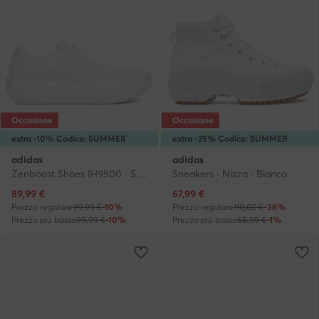
Occasione
Occasione
extra -10% Codice: SUMMER
extra -25% Codice: SUMMER
adidas
adidas
Zenboost Shoes IH9500 · Scarpe running
Sneakers · Nizza · Bianco
Prezzo attuale
Prezzo attuale
89,99
€
67,99
€
Prezzo regolare
99,99 €
-10%
Prezzo regolare
110,00 €
-38%
Prezzo più basso
99,99 €
-10%
Prezzo più basso
68,99 €
-1%