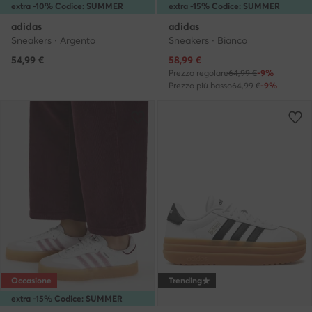
extra -10% Codice: SUMMER
extra -15% Codice: SUMMER
adidas
adidas
Sneakers · Argento
Sneakers · Bianco
Prezzo attuale
54,99
€
58,99
€
Prezzo regolare
64,99 €
-9%
Prezzo più basso
64,99 €
-9%
Occasione
Trending
extra -15% Codice: SUMMER