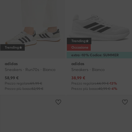
Trending
Trending
Occasione
extra -10% Codice: SUMMER
adidas
adidas
Sneakers · Run70s · Bianco
Sneakers · Bianco
Prezzo attuale
Prezzo attuale
58,99
€
38,99
€
Prezzo regolare
69,99 €
Prezzo regolare
44,99 €
-13%
Prezzo più basso
52,99 €
Prezzo più basso
40,99 €
-4%