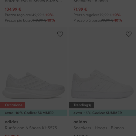
adizero Evo Sl Shoes KJ2552 · Scarpe running
Sneakers · Bianco
Prezzo attuale
Prezzo attuale
134,99
€
71,99
€
Prezzo regolare
149,99 €
-10%
Prezzo regolare
79,99 €
-10%
Prezzo più basso
149,99 €
-10%
Prezzo più basso
79,99 €
-10%
Occasione
Trending
extra -10% Codice: SUMMER
extra -15% Codice: SUMMER
adidas
adidas
Runfalcon 6 Shoes KH5575 · Scarpe running
Sneakers · Hoops · Bianco