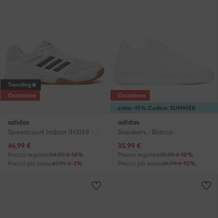
Trending
Occasione
Occasione
extra -15% Codice: SUMMER
adidas
adidas
Speedcourt Indoor IH3159 · Scarpe indoor
Sneakers · Bianco
Prezzo attuale
Prezzo attuale
46,99
€
35,99
€
Prezzo regolare
54,99 €
-14%
Prezzo regolare
39,99 €
-10%
Prezzo più basso
47,99 €
-2%
Prezzo più basso
39,99 €
-10%