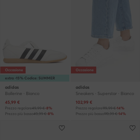
Occasione
Occasione
extra -15% Codice: SUMMER
adidas
adidas
Ballerine · Bianco
Sneakers · Superstar · Bianco
Prezzo attuale
Prezzo attuale
45,99
€
102,99
€
Prezzo regolare
49,99 €
-8%
Prezzo regolare
119,99 €
-14%
Prezzo più basso
49,99 €
-8%
Prezzo più basso
119,99 €
-14%