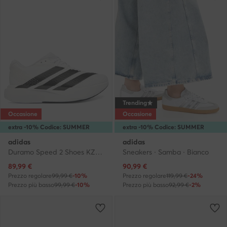
Trending
Occasione
Occasione
extra -10% Codice: SUMMER
extra -10% Codice: SUMMER
adidas
adidas
Duramo Speed 2 Shoes KZ8978 · Scarpe running
Sneakers · Samba · Bianco
Prezzo attuale
Prezzo attuale
89,99
€
90,99
€
Prezzo regolare
99,99 €
-10%
Prezzo regolare
119,99 €
-24%
Prezzo più basso
99,99 €
-10%
Prezzo più basso
92,99 €
-2%