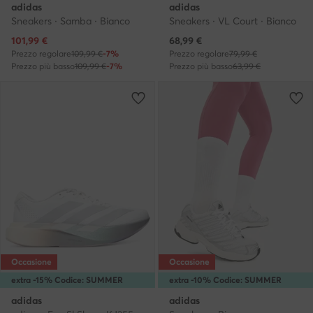
adidas
adidas
Sneakers · Samba · Bianco
Sneakers · VL Court · Bianco
Prezzo attuale
Prezzo attuale
101,99
€
68,99
€
Prezzo regolare
109,99 €
-7%
Prezzo regolare
79,99 €
Prezzo più basso
109,99 €
-7%
Prezzo più basso
63,99 €
Occasione
Occasione
extra -15% Codice: SUMMER
extra -10% Codice: SUMMER
adidas
adidas