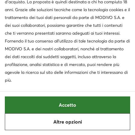
d’acquisto. La proposta è quindi destinata a chi ha compiuto 18
anni. Grazie alle soluzioni tecniche come la tecnologia cookies e il
Trending
Trending
trattamento dei tuoi dati personali da parte di MODIVO S.A. e
extra -15% Codice: SUMMER
extra -15% Codice: SUMMER
dei suoi collaboratori, possiamo garantire che tutti i contenuti
che ti verranno presentati saranno adeguati ai tuoi interessi.
adidas
adidas
Rapidmove Go Trainer JQ3956 · Scarpe da palestra
Adizero Evo JH6208 · Scarpe running
Fornendo il tuo consenso all’utilizzo di tale tecnologia da parte di
69,99
€
149,99
€
MODIVO S.A. e dei nostri collaboratori, nonché al trattamento
dei dati raccolti dai suddetti soggetti, incluso attraverso la
profilazione, analisi statistica e di mercato, puoi rendere più
agevole la ricerca sul sito delle informazioni che ti interessano di
più.
Accetto
Altre opzioni
Ordina
Filtra
Trending
Trending
Occasione
Occasione