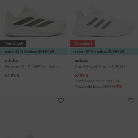
Trending
Occasione
extra -15% Codice: SUMMER
extra -10% Codice: SUMMER
adidas
adidas
Duramo SL 2 IH8223 · Scarpe running
Court Flight Shoes KI8047 · Scarpe indoor
Prezzo attuale
64,99
€
67,99
€
Prezzo regolare
74,99 €
-9%
Prezzo più basso
74,99 €
-9%