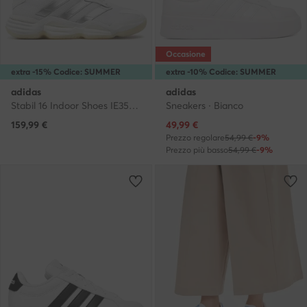
Occasione
extra -15% Codice: SUMMER
extra -10% Codice: SUMMER
adidas
adidas
Stabil 16 Indoor Shoes IE3584 · Scarpe indoor
Sneakers · Bianco
Prezzo attuale
159,99
€
49,99
€
Prezzo regolare
54,99 €
-9%
Prezzo più basso
54,99 €
-9%