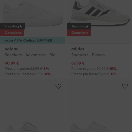
Trending
Trending
Occasione
Occasione
extra -10% Codice: SUMMER
adidas
adidas
Sneakers · Advantage · Bianco
Sneakers · Bianco
Prezzo attuale
Prezzo attuale
40,99
€
67,99
€
Prezzo regolare
44,99 €
-8%
Prezzo regolare
79,99 €
-15%
Prezzo più basso
44,99 €
-8%
Prezzo più basso
77,99 €
-12%