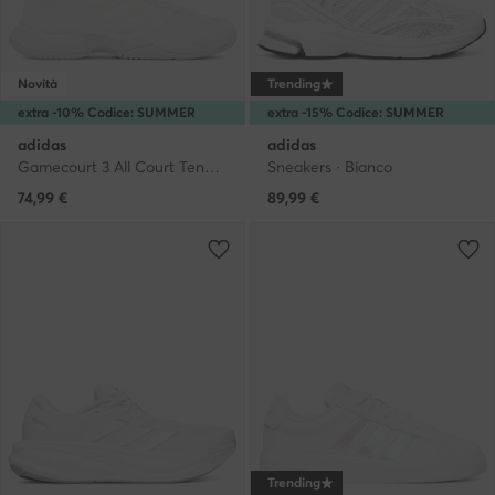
Novità
Trending
extra -10% Codice: SUMMER
extra -15% Codice: SUMMER
adidas
adidas
Gamecourt 3 All Court Tennis Shoes KI3600 · Scarpe da tennis
Sneakers · Bianco
74,99
€
89,99
€
Trending