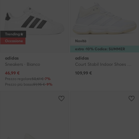
Trending
Occasione
Novità
extra -10% Codice: SUMMER
adidas
adidas
Sneakers · Bianco
Court Stabil Indoor Shoes KI8043 · Scarpe indoor
Prezzo attuale
46,99
€
109,99
€
Prezzo regolare
50,61 €
-7%
Prezzo più basso
51,95 €
-9%