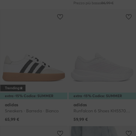
Prezzo più basso
86,99 €
Trending
extra -15% Codice: SUMMER
extra -15% Codice: SUMMER
adidas
adidas
Sneakers · Barreda · Bianco
Runfalcon 6 Shoes KH5570 · Scarpe running
65,99
€
59,99
€