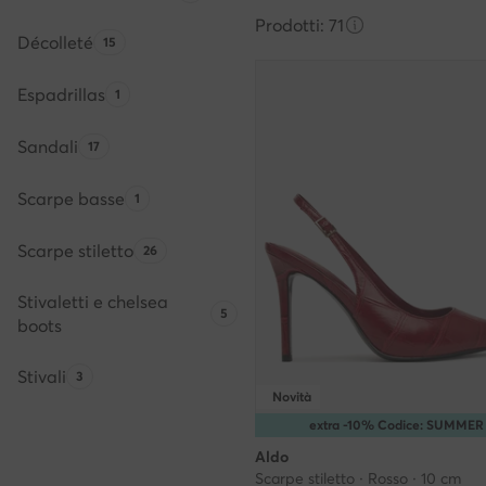
Prodotti: 71
Décolleté
Quantità di prodotti:
15
Espadrillas
Quantità di prodotti:
1
Sandali
Quantità di prodotti:
17
Scarpe basse
Quantità di prodotti:
1
Scarpe stiletto
Quantità di prodotti:
26
Stivaletti e chelsea
Quantità di prodotti:
5
boots
Stivali
Quantità di prodotti:
3
Novità
extra -10% Codice: SUMMER
Aldo
Scarpe stiletto · Rosso · 10 cm