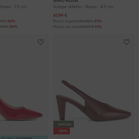
GINO ROSSI
 Rosso · 7.5 cm
Scarpe stiletto · Rosso · 8.5 cm
Prezzo attuale
47,99
€
99 €
-34%
Prezzo regolare
69,95 €
-31%
,99 €
-30%
Prezzo più basso
53,99 €
-11%
weCare
-25%
5% Codice: SUMMER