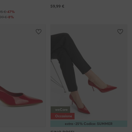
59,99
€
95 €
-47%
,99 €
-8%
weCare
Occasione
extra -25% Codice: SUMMER