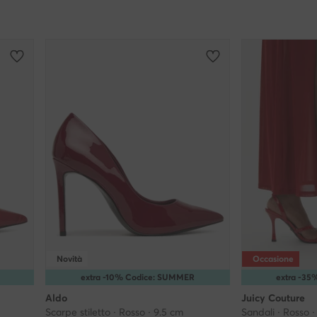
Novità
Occasione
extra -10% Codice: SUMMER
extra -3
Aldo
Juicy Couture
Scarpe stiletto · Rosso · 9.5 cm
Sandali · Rosso ·