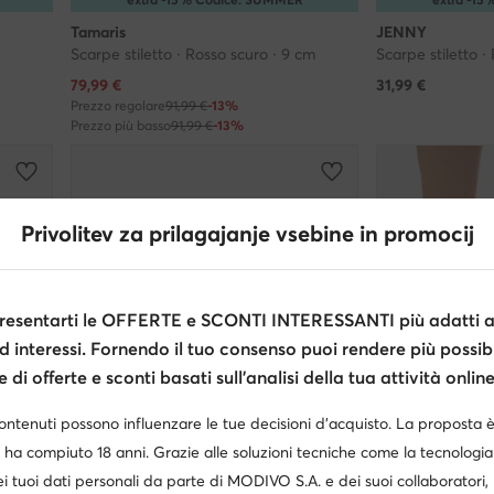
Tamaris
JENNY
Scarpe stiletto · Rosso scuro · 9 cm
Scarpe stiletto ·
Prezzo attuale
79,99
€
31,99
€
Prezzo regolare
91,99 €
-13%
Prezzo più basso
91,99 €
-13%
Privolitev za prilagajanje vsebine in promocij
esentarti le OFFERTE e SCONTI INTERESSANTI più adatti al
d interessi. Fornendo il tuo consenso puoi rendere più possibi
di offerte e sconti basati sull’analisi della tua attività online
contenuti possono influenzare le tue decisioni d’acquisto. La proposta 
 ha compiuto 18 anni. Grazie alle soluzioni tecniche come la tecnologia 
weCare
i tuoi dati personali da parte di MODIVO S.A. e dei suoi collaboratori
Occasione