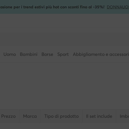
asione per i trend estivi più hot con sconti fino al -35%!
DONNA
UO
Uomo
Bambini
Borse
Sport
Abbigliamento e accessori
Prezzo
Marca
Tipo di prodotto
Il set include
Imbo