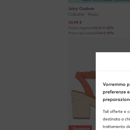
Juicy Couture
Ciabatte · Rosso
Prezzo attuale
33,99
€
Prezzo regolare
58,95 €
-42%
Prezzo più basso
37,99 €
-10%
Vorremmo pr
preferenze e
preparazione 
Tali offerte e 
destinata a chi
trattamento de
Occasione