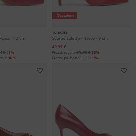
Occasione
Tamaris
 Rosso · 10 cm
Scarpe stiletto · Rosso · 9 cm
Prezzo attuale
49,99
€
91 €
-48%
Prezzo regolare
76,95 €
-35%
,95 €
-10%
Prezzo più basso
53,99 €
-7%