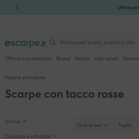
Ultima occ
VAI AL CONTENUTO PRINCIPALE
VAI ALLA RICERCA
Offerte e promozioni
Brand
Novità
I più amati
Donna
Pagina principale
Scarpe con tacco rosse
Donna
Quantità di prodotti:
71
Ordina per
Taglia
Ciabatte e infradito
Quantità di prodotti:
3