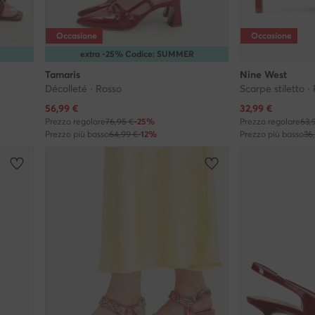
Occasione
Occasione
extra -25% Codice: SUMMER
Tamaris
Nine West
Décolleté · Rosso
Scarpe stiletto ·
Prezzo attuale
Prezzo attuale
56,99
€
32,99
€
Prezzo regolare
76,95 €
-25%
Prezzo regolare
63,
Prezzo più basso
64,99 €
-12%
Prezzo più basso
36