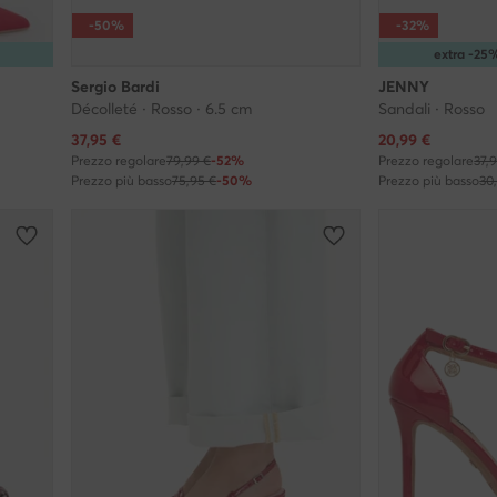
-50%
-32%
extra -2
Sergio Bardi
JENNY
Décolleté · Rosso · 6.5 cm
Sandali · Rosso
Prezzo attuale
Prezzo attuale
37,95
€
20,99
€
Prezzo regolare
79,99 €
-52%
Prezzo regolare
37,
Prezzo più basso
75,95 €
-50%
Prezzo più basso
30