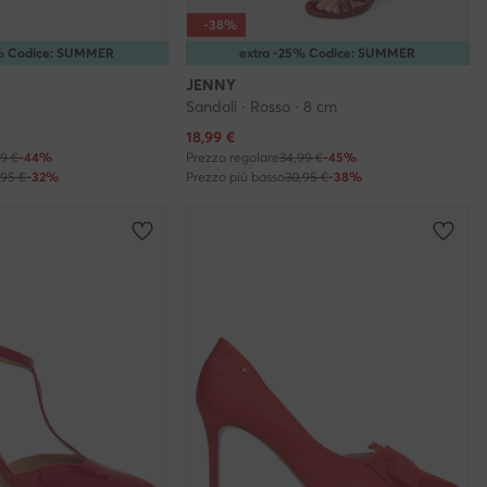
-38%
5% Codice: SUMMER
extra -25% Codice: SUMMER
JENNY
Sandali · Rosso · 8 cm
Prezzo attuale
18,99
€
99 €
-44%
Prezzo regolare
34,99 €
-45%
,95 €
-32%
Prezzo più basso
30,95 €
-38%