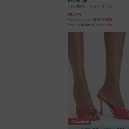
Eva Minge
Décolleté · Rosso · 11 cm
Prezzo attuale
68,99
€
Prezzo regolare
111,95 €
-38%
Prezzo più basso
77,99 €
-11%
Occasione
extra -35% Codice: SUMMER