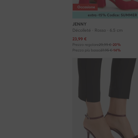
Occasione
extra -15% Codice: SUMMER
JENNY
Décolleté · Rosso · 6.5 cm
Prezzo attuale
23,99
€
Prezzo regolare
29,99 €
-20%
Prezzo più basso
27,95 €
-14%