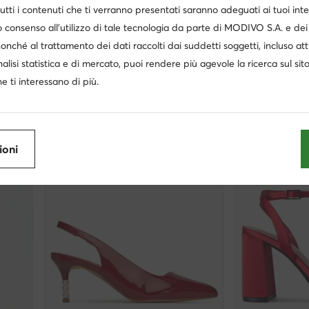
utti i contenuti che ti verranno presentati saranno adeguati ai tuoi inte
extra -1
 consenso all’utilizzo di tale tecnologia da parte di MODIVO S.A. e dei 
Aldo
Eva Minge
nonché al trattamento dei dati raccolti dai suddetti soggetti, incluso at
Scarpe stiletto · Rosso · 9.5 cm
Scarpe stiletto ·
nalisi statistica e di mercato, puoi rendere più agevole la ricerca sul sit
Prezzo attuale
Prezzo attuale
66,99
€
61,99
€
Prezzo regolare
89,95 €
Prezzo regolare
100
e ti interessano di più.
Prezzo più basso
56,95 €
Prezzo più basso
65
ioni