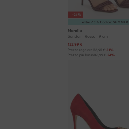
-24%
extra -15% Codice: SUMMER
Marella
Sandali · Rosso · 9 cm
Prezzo attuale
122,99
€
Prezzo regolare
178,95 €
-31%
Prezzo più basso
161,99 €
-24%