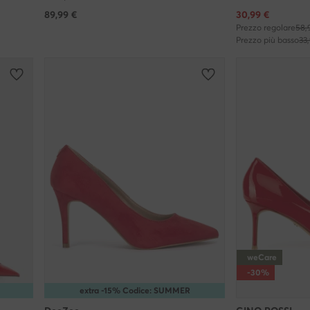
Prezzo attuale
89,99
€
30,99
€
Prezzo regolare
58,
Prezzo più basso
33
weCare
-30%
extra -15% Codice: SUMMER