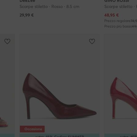
DeeZee
GINO ROSSI
Scarpe stiletto · Rosso · 8.5 cm
Scarpe stiletto ·
Prezzo attuale
29,99
€
48,95
€
Prezzo regolare
74,
Prezzo più basso
69
Occasione
extra -15% Codice: SUMMER
extra -1