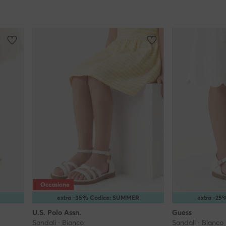
Occasione
extra -35% Codice: SUMMER
extra -2
U.S. Polo Assn.
Guess
Sandali · Bianco
Sandali · Bianco