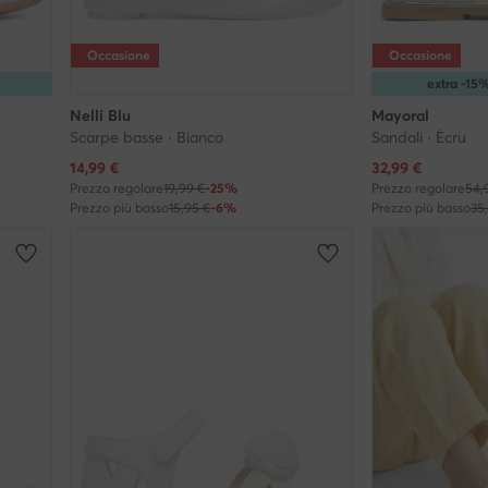
Occasione
Occasione
extra -1
Nelli Blu
Mayoral
Scarpe basse · Bianco
Sandali · Écru
Prezzo attuale
Prezzo attuale
14,99
€
32,99
€
Prezzo regolare
19,99 €
-25%
Prezzo regolare
54,
Prezzo più basso
15,95 €
-6%
Prezzo più basso
35