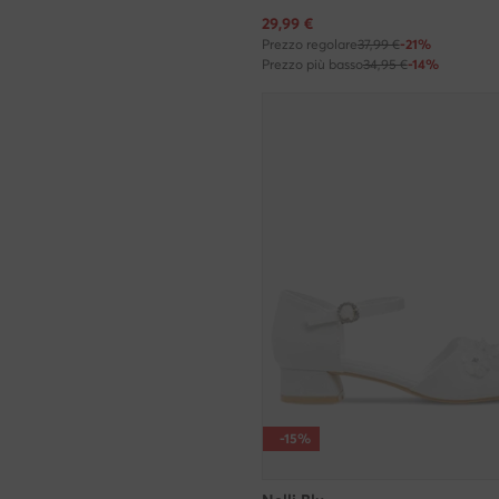
Prezzo attuale
29,99
€
Prezzo regolare
37,99 €
-21%
Prezzo più basso
34,95 €
-14%
-15%