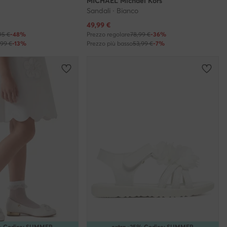
MICHAEL Michael Kors
Sandali · Bianco
Prezzo attuale
49,99
€
95 €
-48%
Prezzo regolare
78,99 €
-36%
,99 €
-13%
Prezzo più basso
53,99 €
-7%
5% Codice: SUMMER
extra -25% Codice: SUMMER