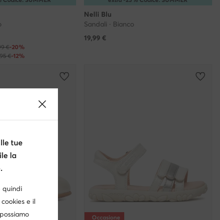
Nelli Blu
o
Sandali · Bianco
19,99
€
99 €
-20%
,95 €
-12%
le tue
le la
.
è quindi
cookies e il
, possiamo
Occasione