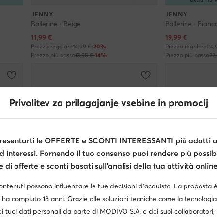
JENNY
JENNY
Ballerine · Beige
Ballerine · Bianc
Prezzo attuale
Prezzo attuale
11,99
€
19,99
€
Prezzo regolare
14,99 €
-20%
Prezzo regolare
24,
Prezzo più basso
13,95 €
-14%
Prezzo più basso
22
Privolitev za prilagajanje vsebine in promocij
esentarti le OFFERTE e SCONTI INTERESSANTI più adatti al
d interessi. Fornendo il tuo consenso puoi rendere più possibi
di offerte e sconti basati sull’analisi della tua attività online
contenuti possono influenzare le tue decisioni d’acquisto. La proposta 
 ha compiuto 18 anni. Grazie alle soluzioni tecniche come la tecnologia 
i tuoi dati personali da parte di MODIVO S.A. e dei suoi collaboratori
-18%