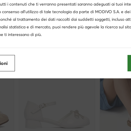
utti i contenuti che ti verranno presentati saranno adeguati ai tuoi inte
extra -15% Codice: SUMMER
extra -1
 consenso all’utilizzo di tale tecnologia da parte di MODIVO S.A. e dei 
Mayoral
Mayoral
nonché al trattamento dei dati raccolti dai suddetti soggetti, incluso at
Scarpe basse · Bianco
Ballerine · Crem
nalisi statistica e di mercato, puoi rendere più agevole la ricerca sul sit
Prezzo attuale
Prezzo attuale
35,99
€
30,99
€
Prezzo regolare
47,95 €
Prezzo regolare
42,
e ti interessano di più.
Prezzo più basso
33,99 €
Prezzo più basso
37
ioni