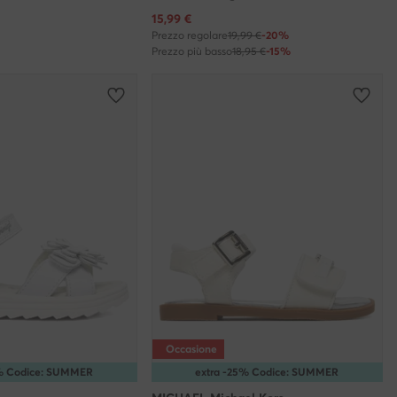
Prezzo attuale
15,99
€
Prezzo regolare
19,99 €
-20%
Prezzo più basso
18,95 €
-15%
Occasione
5% Codice: SUMMER
extra -25% Codice: SUMMER