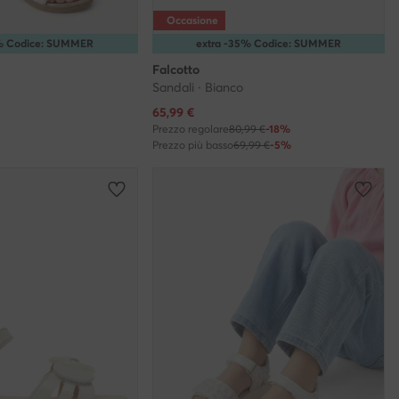
Occasione
5% Codice: SUMMER
extra -35% Codice: SUMMER
Falcotto
Sandali · Bianco
Prezzo attuale
65,99
€
Prezzo regolare
80,99 €
-18%
Prezzo più basso
69,99 €
-5%