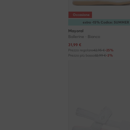
Occasione
extra -15% Codice: SUMMER
Mayoral
Ballerine · Bianco
Prezzo attuale
31,99
€
Prezzo regolare
42,95 €
-25%
Prezzo più basso
32,99 €
-3%