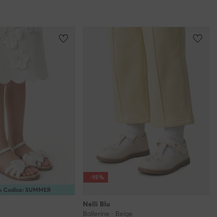
-15%
5% Codice: SUMMER
Nelli Blu
Ballerine · Beige