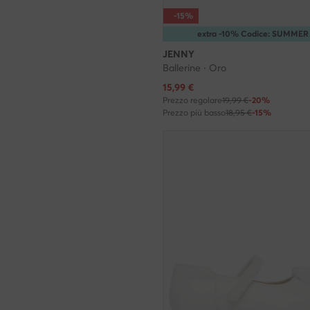
-15%
extra -10% Codice: SUMMER
JENNY
Ballerine · Oro
Prezzo attuale
15,99
€
Prezzo regolare
19,99 €
-20%
Prezzo più basso
18,95 €
-15%