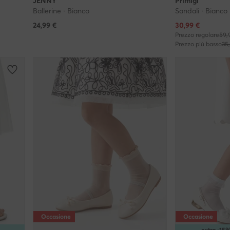
JENNY
Primigi
Ballerine · Bianco
Sandali · Bianco
Prezzo attuale
24,99
€
30,99
€
Prezzo regolare
59,
Prezzo più basso
35
Occasione
Occasione
extra -1