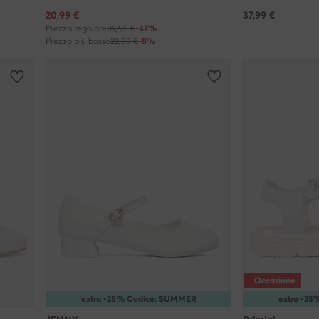
Prezzo attuale
20,99
€
37,99
€
Prezzo regolare
39,95 €
-47%
Prezzo più basso
22,99 €
-8%
Occasione
extra -25% Codice: SUMMER
extra -2