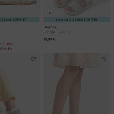
IA
5% Codice: SUMMER
extra -25% Codice: SUMMER
DeeZee
Sandali · Bianco
19,99
€
95 €
-39%
,99 €
-8%