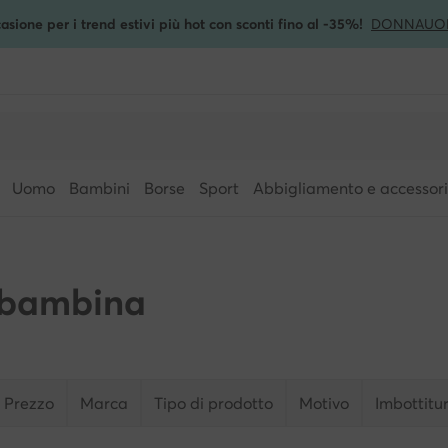
asione per i trend estivi più hot con sconti fino al -35%!
DONNA
UO
Uomo
Bambini
Borse
Sport
Abbigliamento e accessori
 bambina
Prezzo
Marca
Tipo di prodotto
Motivo
Imbottitu