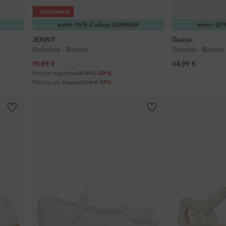
Occasione
extra -15% Codice: SUMMER
extra -2
JENNY
Guess
Ballerine · Bianco
Sandali · Bianco
Prezzo attuale
19,99
€
44,99
€
Prezzo regolare
24,99 €
-20%
Prezzo più basso
22,95 €
-12%