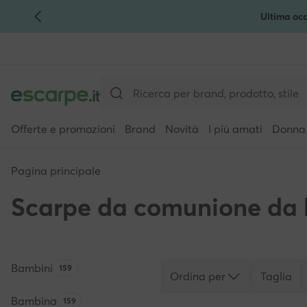
Ultima occ
VAI AL CONTENUTO PRINCIPALE
VAI ALLA RICERCA
Offerte e promozioni
Brand
Novità
I più amati
Donna
Pagina principale
Scarpe da comunione da
Bambini
Quantità di prodotti:
159
Ordina per
Taglia
Bambina
Quantità di prodotti:
159