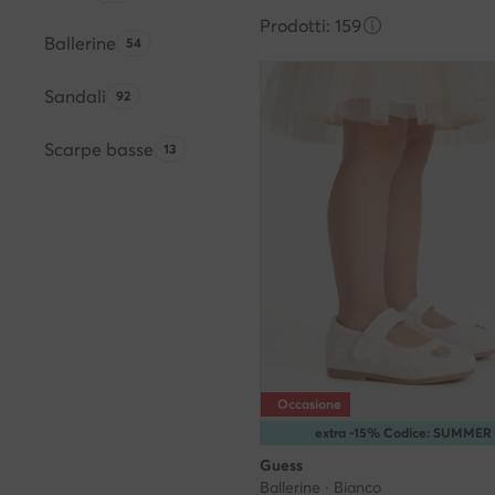
Prodotti: 159
Ballerine
Quantità di prodotti:
54
Sandali
Quantità di prodotti:
92
Scarpe basse
Quantità di prodotti:
13
Occasione
extra -15% Codice: SUMMER
Guess
Ballerine · Bianco