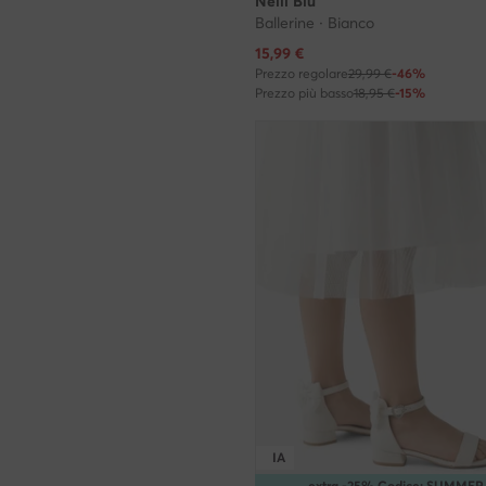
Nelli Blu
Ballerine · Bianco
Prezzo attuale
15,99
€
Prezzo regolare
29,99 €
-46%
Prezzo più basso
18,95 €
-15%
IA
extra -25% Codice: SUMMER