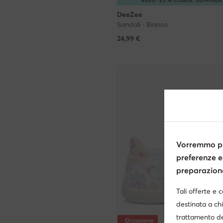
DeeZee
Sandali · Bianco
24,99
€
Vorremmo pr
preferenze e
preparazione 
Tali offerte e 
destinata a chi
trattamento de
Occasione