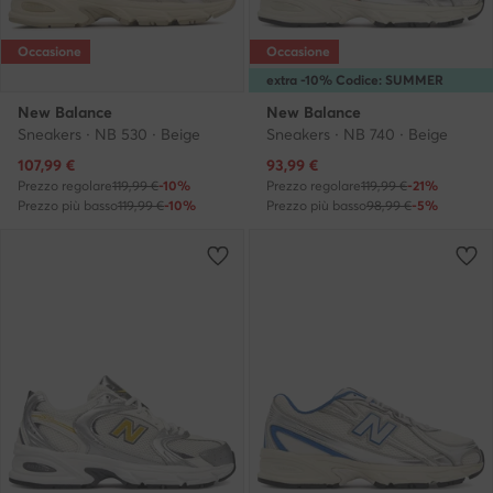
Occasione
Occasione
extra -10% Codice: SUMMER
New Balance
New Balance
Sneakers · NB 530 · Beige
Sneakers · NB 740 · Beige
Prezzo attuale
Prezzo attuale
107,99
€
93,99
€
Prezzo regolare
119,99 €
-10%
Prezzo regolare
119,99 €
-21%
Prezzo più basso
119,99 €
-10%
Prezzo più basso
98,99 €
-5%