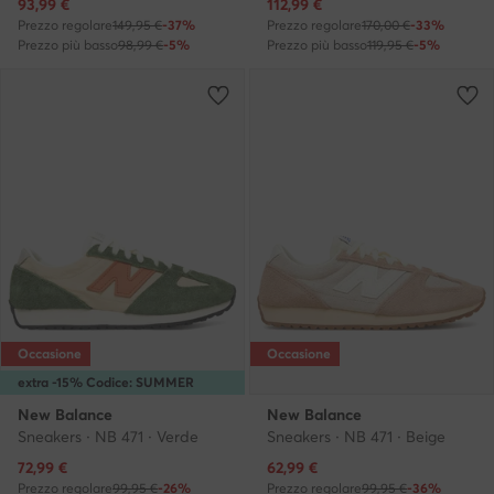
Prezzo attuale
Prezzo attuale
93,99
€
112,99
€
Prezzo regolare
149,95 €
-37%
Prezzo regolare
170,00 €
-33%
Prezzo più basso
98,99 €
-5%
Prezzo più basso
119,95 €
-5%
Occasione
Occasione
extra -15% Codice: SUMMER
New Balance
New Balance
Sneakers · NB 471 · Verde
Sneakers · NB 471 · Beige
Prezzo attuale
Prezzo attuale
72,99
€
62,99
€
Prezzo regolare
99,95 €
-26%
Prezzo regolare
99,95 €
-36%