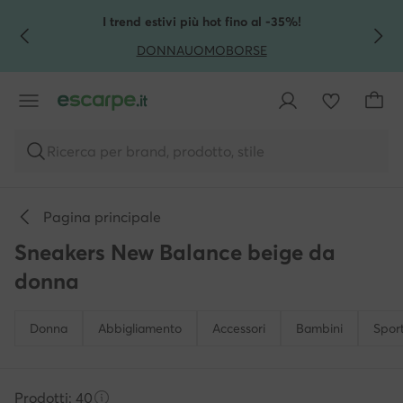
VAI AL CONTENUTO PRINCIPALE
VAI ALLA RICERCA
I trend estivi più hot fino al -35%!
DONNA
UOMO
BORSE
Ricerca per brand, prodotto, stile
Pagina principale
Sneakers New Balance beige da
donna
Donna
Abbigliamento
Accessori
Bambini
Spor
Prodotti: 40