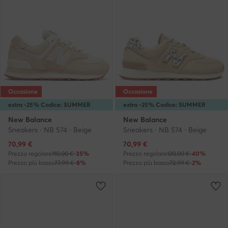
Occasione
Occasione
extra -25% Codice: SUMMER
extra -25% Codice: SUMMER
New Balance
New Balance
Sneakers · NB 574 · Beige
Sneakers · NB 574 · Beige
Prezzo attuale
Prezzo attuale
70,99
€
70,99
€
Prezzo regolare
110,00 €
-35%
Prezzo regolare
120,00 €
-40%
Prezzo più basso
77,99 €
-8%
Prezzo più basso
72,99 €
-2%