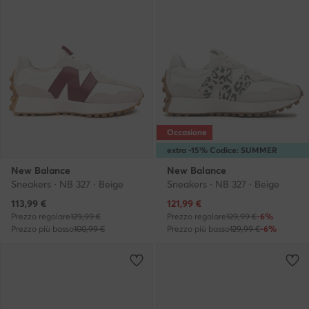
Occasione
extra -15% Codice: SUMMER
New Balance
New Balance
Sneakers · NB 327 · Beige
Sneakers · NB 327 · Beige
Prezzo attuale
Prezzo attuale
113,99
€
121,99
€
Prezzo regolare
129,99 €
Prezzo regolare
129,99 €
-6%
Prezzo più basso
100,99 €
Prezzo più basso
129,99 €
-6%