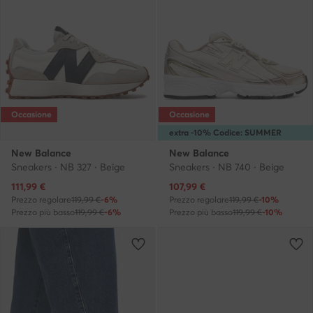
Occasione
Occasione
extra -10% Codice: SUMMER
New Balance
New Balance
Sneakers · NB 327 · Beige
Sneakers · NB 740 · Beige
Prezzo attuale
Prezzo attuale
111,99
€
107,99
€
Prezzo regolare
119,99 €
-6%
Prezzo regolare
119,99 €
-10%
Prezzo più basso
119,99 €
-6%
Prezzo più basso
119,99 €
-10%