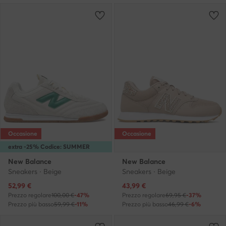
Occasione
Occasione
extra -25% Codice: SUMMER
New Balance
New Balance
Sneakers · Beige
Sneakers · Beige
Prezzo attuale
Prezzo attuale
52,99
€
43,99
€
Prezzo regolare
100,00 €
-47%
Prezzo regolare
69,95 €
-37%
Prezzo più basso
59,99 €
-11%
Prezzo più basso
46,99 €
-6%