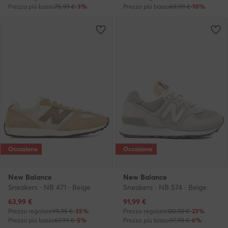
Prezzo più basso
75,99 €
-3%
Prezzo più basso
69,99 €
-10%
Occasione
Occasione
New Balance
New Balance
Sneakers · NB 471 · Beige
Sneakers · NB 574 · Beige
Prezzo attuale
Prezzo attuale
63,99
€
91,99
€
Prezzo regolare
99,95 €
-35%
Prezzo regolare
120,00 €
-23%
Prezzo più basso
67,99 €
-5%
Prezzo più basso
97,99 €
-6%