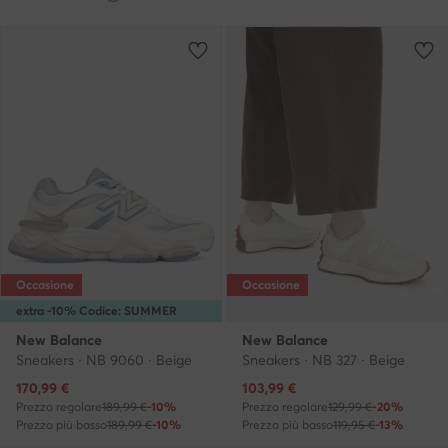
Occasione
Occasione
extra -10% Codice: SUMMER
New Balance
New Balance
Sneakers · NB 9060 · Beige
Sneakers · NB 327 · Beige
Prezzo attuale
Prezzo attuale
170,99
€
103,99
€
Prezzo regolare
189,99 €
-10%
Prezzo regolare
129,99 €
-20%
Prezzo più basso
189,99 €
-10%
Prezzo più basso
119,95 €
-13%