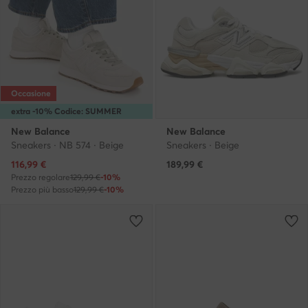
Occasione
extra -10% Codice: SUMMER
New Balance
New Balance
Sneakers · NB 574 · Beige
Sneakers · Beige
Prezzo attuale
116,99
€
189,99
€
Prezzo regolare
129,99 €
-10%
Prezzo più basso
129,99 €
-10%