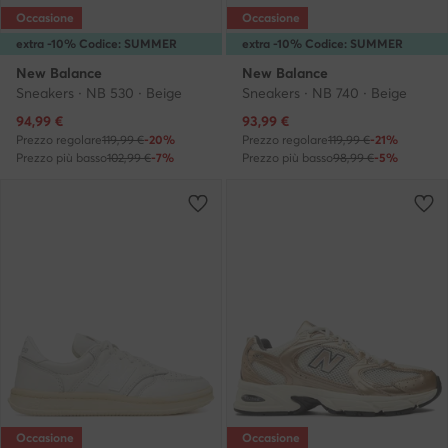
Occasione
Occasione
extra -10% Codice: SUMMER
extra -10% Codice: SUMMER
New Balance
New Balance
Sneakers · NB 530 · Beige
Sneakers · NB 740 · Beige
Prezzo attuale
Prezzo attuale
94,99
€
93,99
€
Prezzo regolare
119,99 €
-20%
Prezzo regolare
119,99 €
-21%
Prezzo più basso
102,99 €
-7%
Prezzo più basso
98,99 €
-5%
Occasione
Occasione