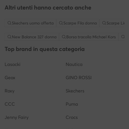
Altri utenti hanno cercato anche
Skechers uomo offerta
Scarpe Fila donna
Scarpe Liu 
New Balance 327 donna
Borsa tracolla Michael Kors
S
Top brand in questa categoria
Lasocki
Nautica
Geox
GINO ROSSI
Roxy
Skechers
CCC
Puma
Jenny Fairy
Crocs