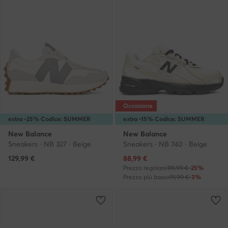
Occasione
extra -25% Codice: SUMMER
extra -15% Codice: SUMMER
New Balance
New Balance
Sneakers · NB 327 · Beige
Sneakers · NB 740 · Beige
Prezzo attuale
129,99
€
88,99
€
Prezzo regolare
119,99 €
-25%
Prezzo più basso
91,99 €
-3%