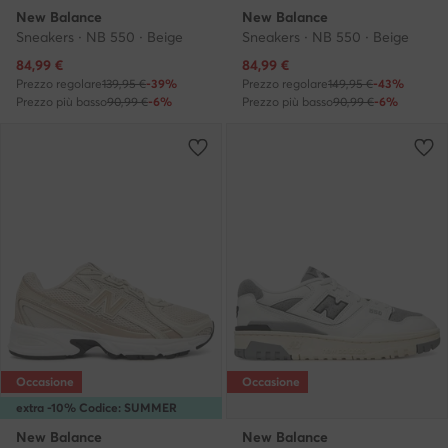
New Balance
New Balance
Sneakers · NB 550 · Beige
Sneakers · NB 550 · Beige
Prezzo attuale
Prezzo attuale
84,99
€
84,99
€
Prezzo regolare
139,95 €
-39%
Prezzo regolare
149,95 €
-43%
Prezzo più basso
90,99 €
-6%
Prezzo più basso
90,99 €
-6%
Occasione
Occasione
extra -10% Codice: SUMMER
New Balance
New Balance