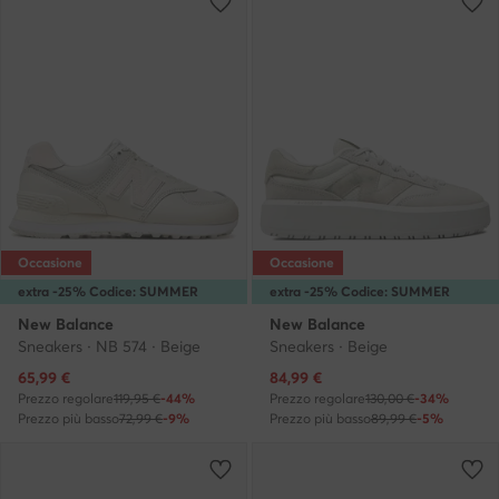
Occasione
Occasione
extra -25% Codice: SUMMER
extra -25% Codice: SUMMER
New Balance
New Balance
Sneakers · NB 574 · Beige
Sneakers · Beige
Prezzo attuale
Prezzo attuale
65,99
€
84,99
€
Prezzo regolare
119,95 €
-44%
Prezzo regolare
130,00 €
-34%
Prezzo più basso
72,99 €
-9%
Prezzo più basso
89,99 €
-5%