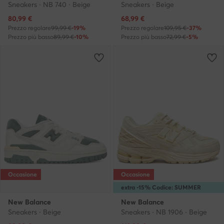
Sneakers · NB 740 · Beige
Sneakers · Beige
Prezzo attuale
Prezzo attuale
80,99
€
68,99
€
Prezzo regolare
99,99 €
-19%
Prezzo regolare
109,95 €
-37%
Prezzo più basso
89,99 €
-10%
Prezzo più basso
72,99 €
-5%
Occasione
Occasione
extra -15% Codice: SUMMER
New Balance
New Balance
Sneakers · Beige
Sneakers · NB 1906 · Beige