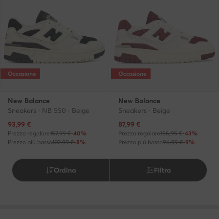
Occasione
Occasione
New Balance
New Balance
Sneakers · NB 550 · Beige
Sneakers · Beige
Prezzo attuale
Prezzo attuale
93,99
€
87,99
€
Prezzo regolare
157,99 €
-40%
Prezzo regolare
156,95 €
-43%
Prezzo più basso
102,99 €
-8%
Prezzo più basso
96,99 €
-9%
Ordina
Filtra