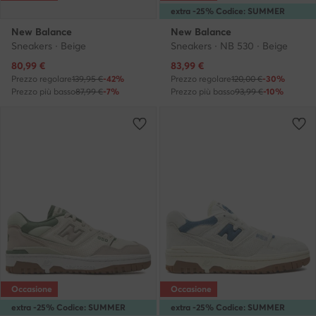
extra -25% Codice: SUMMER
New Balance
New Balance
Sneakers · Beige
Sneakers · NB 530 · Beige
Prezzo attuale
Prezzo attuale
80,99
€
83,99
€
Prezzo regolare
139,95 €
-42%
Prezzo regolare
120,00 €
-30%
Prezzo più basso
87,99 €
-7%
Prezzo più basso
93,99 €
-10%
Occasione
Occasione
extra -25% Codice: SUMMER
extra -25% Codice: SUMMER