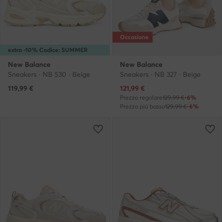
Occasione
extra -10% Codice: SUMMER
New Balance
New Balance
Sneakers · NB 530 · Beige
Sneakers · NB 327 · Beige
Prezzo attuale
119,99
€
121,99
€
Prezzo regolare
129,99 €
-6%
Prezzo più basso
129,99 €
-6%