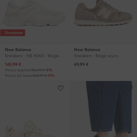
Occasione
New Balance
New Balance
Sneakers · NB 9060 · Beige chiaro
Sneakers · Beige scuro
Prezzo attuale
145,99
€
69,99
€
Prezzo regolare
154,99 €
-5%
Prezzo più basso
164,99 €
-11%