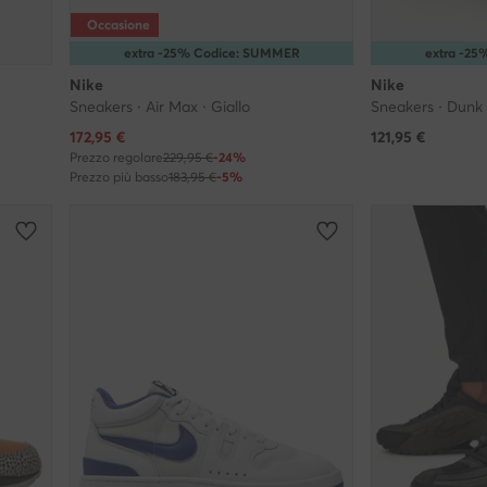
Occasione
extra -25% Codice: SUMMER
extra -2
Nike
Nike
Sneakers · Air Max · Giallo
Sneakers · Dunk 
Prezzo attuale
172,95
€
121,95
€
Prezzo regolare
229,95 €
-24%
Prezzo più basso
183,95 €
-5%