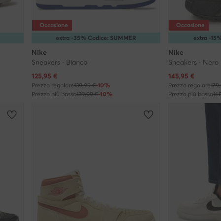
Occasione
Occasione
extra -35% Codice: SUMMER
extra -1
Nike
Nike
Sneakers · Bianco
Sneakers · Nero
Prezzo attuale
Prezzo attuale
125,95
€
145,95
€
Prezzo regolare
139,99 €
-10%
Prezzo regolare
179
Prezzo più basso
139,99 €
-10%
Prezzo più basso
16