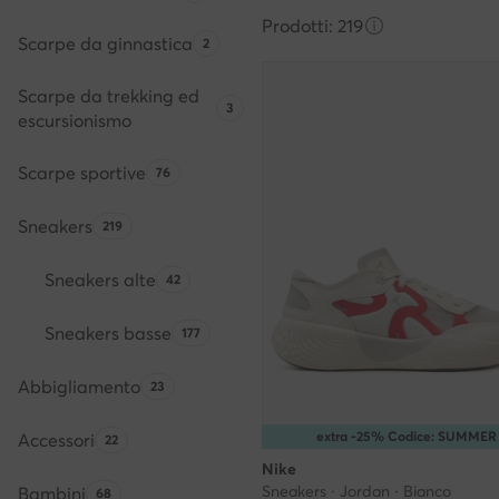
Prodotti: 219
Scarpe da ginnastica
Quantità di prodotti:
2
Scarpe da trekking ed
Quantità di prodotti:
3
escursionismo
Scarpe sportive
Quantità di prodotti:
76
Sneakers
Quantità di prodotti:
219
Sneakers alte
Quantità di prodotti:
42
Sneakers basse
Quantità di prodotti:
177
Abbigliamento
Quantità di prodotti:
23
extra -25% Codice: SUMMER
Accessori
Quantità di prodotti:
22
Nike
Sneakers · Jordan · Bianco
Bambini
Quantità di prodotti:
68