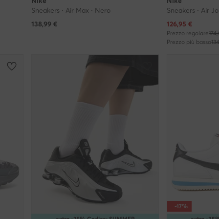
Nike
Nike
Sneakers · Air Max · Nero
Sneakers · Air Jo
Prezzo attuale
138,99
€
126,95
€
Prezzo regolare
174
Prezzo più basso
13
-17%
extra -25% Codice: SUMMER
extra -3