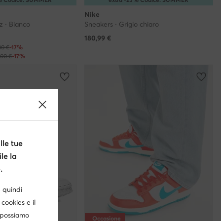
Nike
z · Bianco
Sneakers · Grigio chiaro
180,99
€
00 €
-17%
,00 €
-17%
le tue
le la
.
è quindi
cookies e il
, possiamo
Occasione