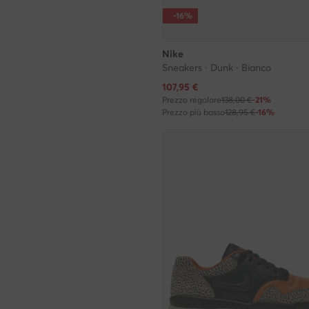
-16%
Nike
Sneakers · Dunk · Bianco
Prezzo attuale
107,95
€
Prezzo regolare
138,00 €
-21%
Prezzo più basso
128,95 €
-16%