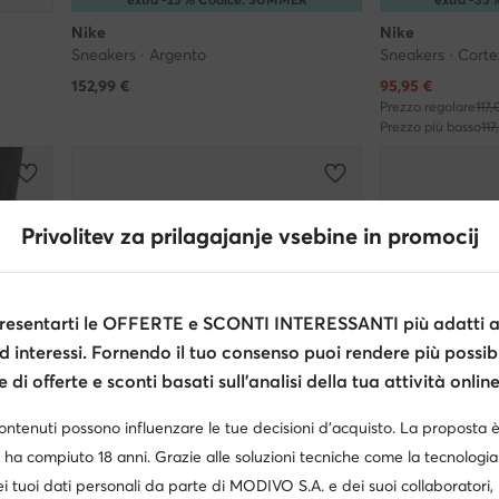
Nike
Nike
Sneakers · Argento
Sneakers · Corte
Prezzo attuale
152,99
€
95,95
€
Prezzo regolare
117,
Prezzo più basso
117
Privolitev za prilagajanje vsebine in promocij
esentarti le OFFERTE e SCONTI INTERESSANTI più adatti al
d interessi. Fornendo il tuo consenso puoi rendere più possibi
di offerte e sconti basati sull’analisi della tua attività online
contenuti possono influenzare le tue decisioni d’acquisto. La proposta 
 ha compiuto 18 anni. Grazie alle soluzioni tecniche come la tecnologia 
i tuoi dati personali da parte di MODIVO S.A. e dei suoi collaboratori
-21%
-15%