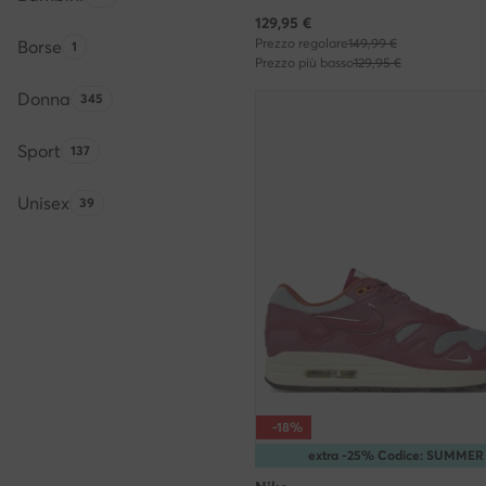
Prezzo attuale
129,95
€
Prezzo regolare
149,99 €
Borse
Quantità di prodotti:
1
Prezzo più basso
129,95 €
Donna
Quantità di prodotti:
345
Sport
Quantità di prodotti:
137
Unisex
Quantità di prodotti:
39
-18%
extra -25% Codice: SUMMER