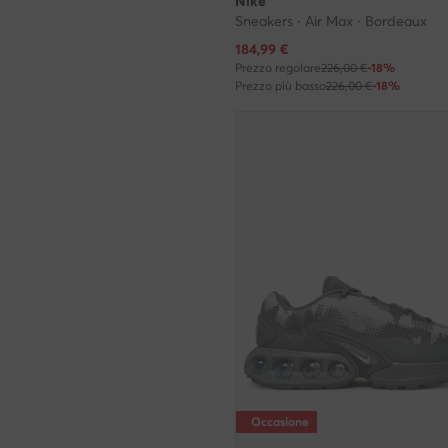
Nike
Sneakers · Air Max · Bordeaux
Prezzo attuale
184,99
€
Prezzo regolare
226,00 €
-18%
Prezzo più basso
226,00 €
-18%
Occasione