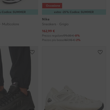
Occasione
5% Codice: SUMMER
extra -25% Codice: SUMMER
Nike
· Multicolore
Sneakers · Grigio
Prezzo attuale
162,99
€
Prezzo regolare
179,00 €
-8%
Prezzo più basso
167,95 €
-2%