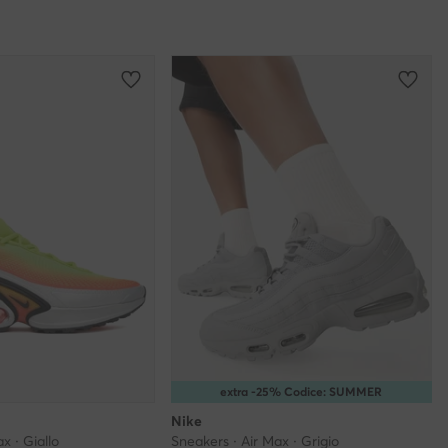
extra -25% Codice: SUMMER
Nike
x · Giallo
Sneakers · Air Max · Grigio