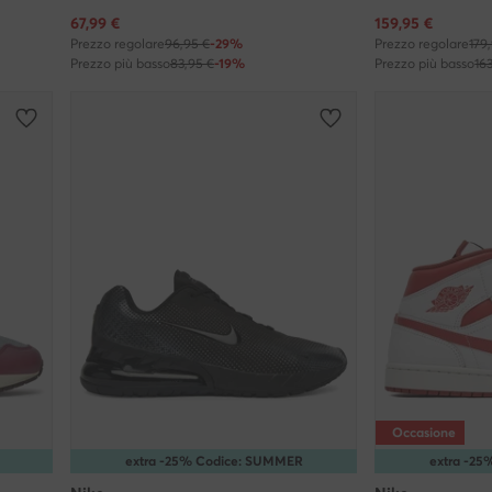
Prezzo attuale
Prezzo attuale
67,99
€
159,95
€
Prezzo regolare
96,95 €
-29%
Prezzo regolare
179
Prezzo più basso
83,95 €
-19%
Prezzo più basso
16
Occasione
extra -25% Codice: SUMMER
extra -2