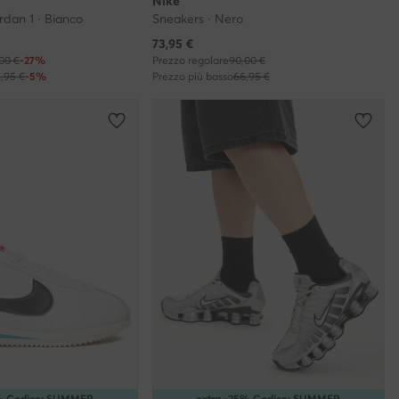
Nike
rdan 1 · Bianco
Sneakers · Nero
Prezzo attuale
73,95
€
,00 €
-27%
Prezzo regolare
90,00 €
4,95 €
-5%
Prezzo più basso
66,95 €
5% Codice: SUMMER
extra -25% Codice: SUMMER