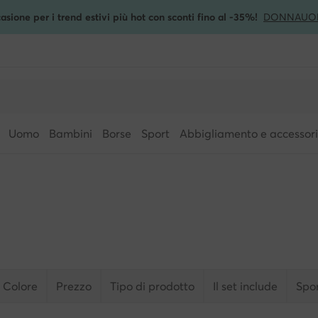
asione per i trend estivi più hot con sconti fino al -35%!
DONNA
UO
Uomo
Bambini
Borse
Sport
Abbigliamento e accessori
Colore
Prezzo
Tipo di prodotto
Il set include
Spo