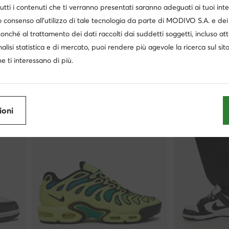
utti i contenuti che ti verranno presentati saranno adeguati ai tuoi inte
extra -25% Codice: SUMMER
extra -2
 consenso all’utilizzo di tale tecnologia da parte di MODIVO S.A. e dei 
Nike
Nike
nonché al trattamento dei dati raccolti dai suddetti soggetti, incluso at
Sneakers · Air Force · Bianco
Sneakers · Bianc
nalisi statistica e di mercato, puoi rendere più agevole la ricerca sul sit
Prezzo attuale
Prezzo attuale
124,95
€
160,95
€
Prezzo regolare
160,00 €
-21%
Prezzo regolare
190
e ti interessano di più.
Prezzo più basso
160,00 €
-21%
Prezzo più basso
19
ioni