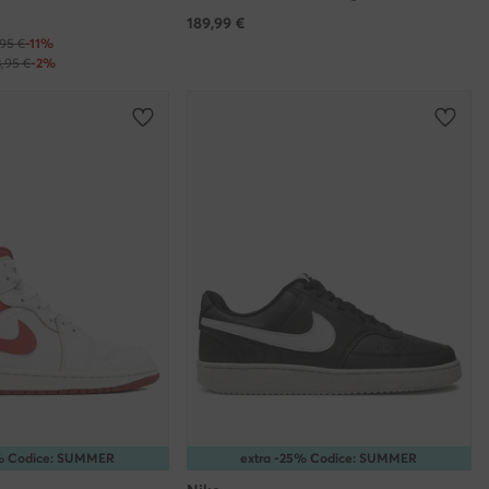
189,99
€
,95 €
-11%
3,95 €
-2%
5% Codice: SUMMER
extra -25% Codice: SUMMER