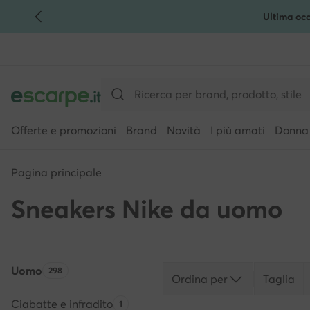
Ultima occ
VAI AL CONTENUTO PRINCIPALE
VAI ALLA RICERCA
Offerte e promozioni
Brand
Novità
I più amati
Donna
Pagina principale
Sneakers Nike da uomo
Uomo
Quantità di prodotti:
298
Ordina per
Taglia
Ciabatte e infradito
Quantità di prodotti:
1