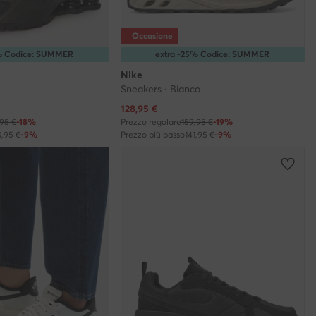
Occasione
5% Codice: SUMMER
extra -25% Codice: SUMMER
Nike
Sneakers · Bianco
Prezzo attuale
128,95
€
,95 €
-18%
Prezzo regolare
159,95 €
-19%
0,95 €
-9%
Prezzo più basso
141,95 €
-9%