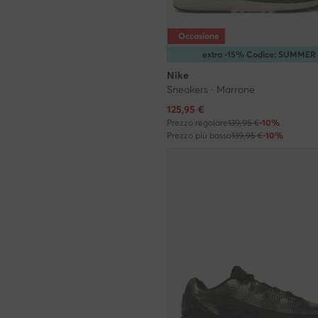
Occasione
extra -15% Codice: SUMMER
Nike
Sneakers · Marrone
Prezzo attuale
125,95
€
Prezzo regolare
139,95 €
-10%
Prezzo più basso
139,95 €
-10%