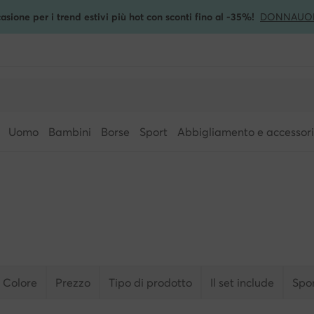
asione per i trend estivi più hot con sconti fino al -35%!
DONNA
UO
Uomo
Bambini
Borse
Sport
Abbigliamento e accessori
Colore
Prezzo
Tipo di prodotto
Il set include
Spo