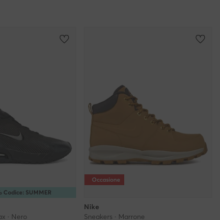
Occasione
5% Codice: SUMMER
Nike
ax · Nero
Sneakers · Marrone