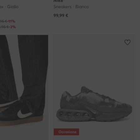
Nike
x · Giallo
Sneakers · Bianco
99,99
€
,95 €
-11%
3,95 €
-2%
Occasione