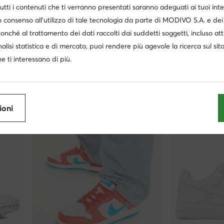
utti i contenuti che ti verranno presentati saranno adeguati ai tuoi inte
extra -25% Codice: SUMMER
extra -2
 consenso all’utilizzo di tale tecnologia da parte di MODIVO S.A. e dei 
Nike
Nike
nonché al trattamento dei dati raccolti dai suddetti soggetti, incluso at
Sneakers · Bianco
Sneakers · Arge
nalisi statistica e di mercato, puoi rendere più agevole la ricerca sul sit
Prezzo attuale
81,95
€
152,99
€
Prezzo regolare
90,95 €
-9%
e ti interessano di più.
Prezzo più basso
90,95 €
-9%
ioni