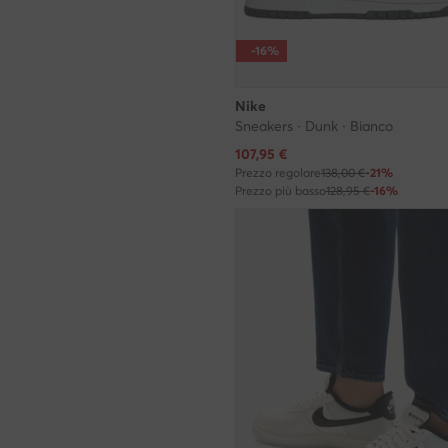
-16%
Nike
Sneakers · Dunk · Bianco
Prezzo attuale
107,95
€
Prezzo regolare
138,00 €
-21%
Prezzo più basso
128,95 €
-16%