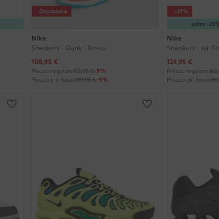
Occasione
-21%
extra -2
Nike
Nike
Sneakers · Dunk · Rosso
Sneakers · Air F
Prezzo attuale
Prezzo attuale
108,95
€
124,95
€
Prezzo regolare
119,95 €
-9%
Prezzo regolare
160
Prezzo più basso
119,95 €
-9%
Prezzo più basso
16