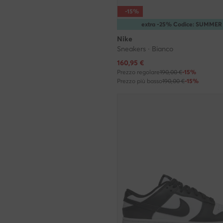
-15%
extra -25% Codice: SUMMER
Nike
Sneakers · Bianco
Prezzo attuale
160,95
€
Prezzo regolare
190,00 €
-15%
Prezzo più basso
190,00 €
-15%