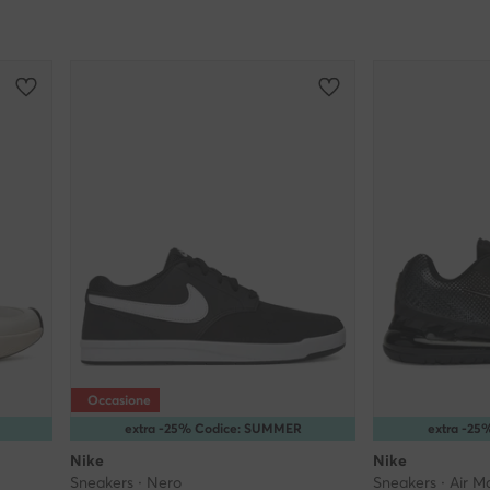
Occasione
extra -25% Codice: SUMMER
extra -2
Nike
Nike
Sneakers · Nero
Sneakers · Air M