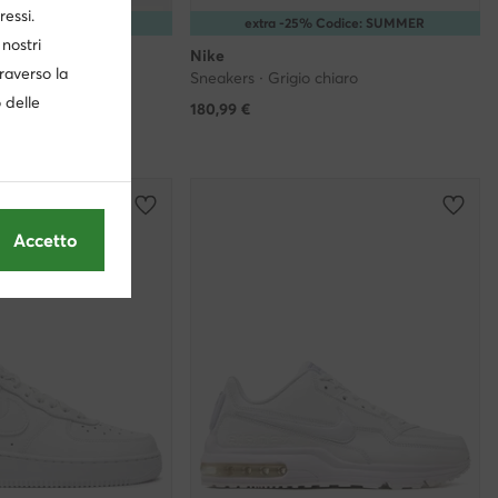
ressi.
5% Codice: SUMMER
extra -25% Codice: SUMMER
nostri
Nike
traverso la
nto
Sneakers · Grigio chiaro
o delle
180,99
€
Accetto