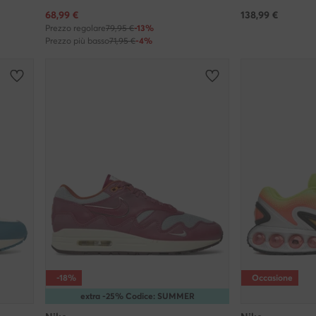
Prezzo attuale
68,99
€
138,99
€
Prezzo regolare
79,95 €
-13%
Prezzo più basso
71,95 €
-4%
-18%
Occasione
extra -25% Codice: SUMMER