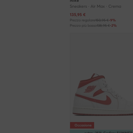
Nike
Sneakers · Air Max · Crema
Prezzo attuale
135,95
€
Prezzo regolare
150,95 €
-9%
Prezzo più basso
138,95 €
-2%
Occasione
extra -25% Codice: SUMMER