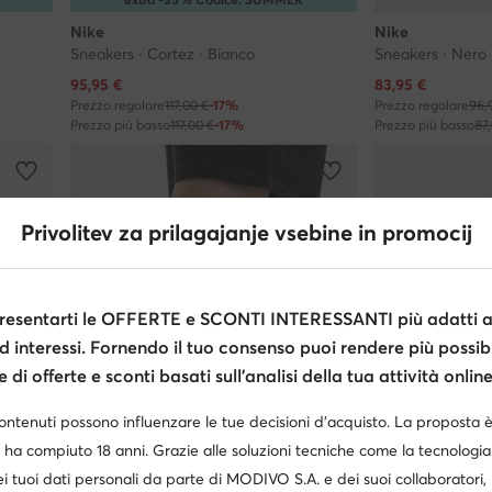
Nike
Nike
Sneakers · Cortez · Bianco
Sneakers · Nero
Prezzo attuale
Prezzo attuale
95,95
€
83,95
€
Prezzo regolare
117,00 €
-17%
Prezzo regolare
96,
Prezzo più basso
117,00 €
-17%
Prezzo più basso
87
Privolitev za prilagajanje vsebine in promocij
esentarti le OFFERTE e SCONTI INTERESSANTI più adatti al
d interessi. Fornendo il tuo consenso puoi rendere più possibi
di offerte e sconti basati sull’analisi della tua attività online
contenuti possono influenzare le tue decisioni d’acquisto. La proposta 
 ha compiuto 18 anni. Grazie alle soluzioni tecniche come la tecnologia 
i tuoi dati personali da parte di MODIVO S.A. e dei suoi collaboratori
Occasione