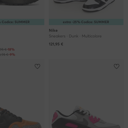
5% Codice: SUMMER
extra -25% Codice: SUMMER
Nike
Sneakers · Dunk · Multicolore
121,95
€
,95 €
-18%
0,95 €
-9%