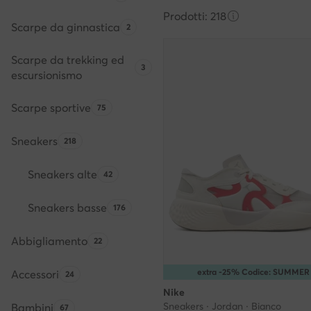
Prodotti: 218
Scarpe da ginnastica
Quantità di prodotti:
2
Scarpe da trekking ed
Quantità di prodotti:
3
escursionismo
Scarpe sportive
Quantità di prodotti:
75
Sneakers
Quantità di prodotti:
218
Sneakers alte
Quantità di prodotti:
42
Sneakers basse
Quantità di prodotti:
176
Abbigliamento
Quantità di prodotti:
22
extra -25% Codice: SUMMER
Accessori
Quantità di prodotti:
24
Nike
Sneakers · Jordan · Bianco
Bambini
Quantità di prodotti:
67