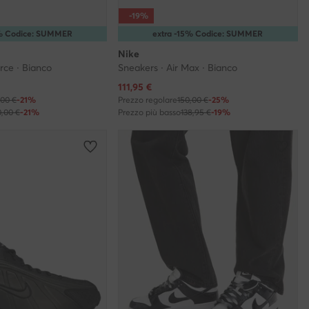
-19%
5% Codice: SUMMER
extra -15% Codice: SUMMER
Nike
orce · Bianco
Sneakers · Air Max · Bianco
Prezzo attuale
111,95
€
,00 €
-21%
Prezzo regolare
150,00 €
-25%
0,00 €
-21%
Prezzo più basso
138,95 €
-19%