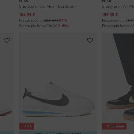
Nike
Nike
Sneakers · Air Max · Bordeaux
Sneakers · Air Ma
Prezzo attuale
Prezzo attuale
184,99
€
159,95
€
Prezzo regolare
226,00 €
-18%
Prezzo regolare
179
Prezzo più basso
226,00 €
-18%
Prezzo più basso
16
-17%
Occasione
extra -35% Codice: SUMMER