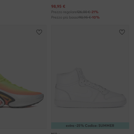
Prezzo attuale
98,95
€
Prezzo regolare
126,00 €
-21%
Prezzo più basso
110,95 €
-10%
extra -25% Codice: SUMMER