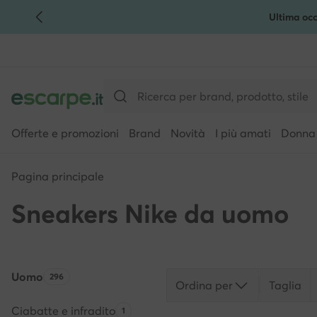
Ultima occ
VAI AL CONTENUTO PRINCIPALE
VAI ALLA RICERCA
Offerte e promozioni
Brand
Novità
I più amati
Donna
Pagina principale
Sneakers Nike da uomo
Uomo
Quantità di prodotti:
296
Ordina per
Taglia
Ciabatte e infradito
Quantità di prodotti:
1