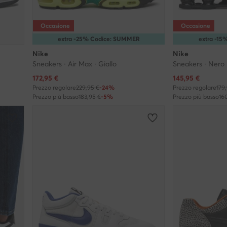
Occasione
Occasione
extra -25% Codice: SUMMER
extra -1
Nike
Nike
Sneakers · Air Max · Giallo
Sneakers · Nero
Prezzo attuale
Prezzo attuale
172,95
€
145,95
€
Prezzo regolare
229,95 €
-24%
Prezzo regolare
179
Prezzo più basso
183,95 €
-5%
Prezzo più basso
16