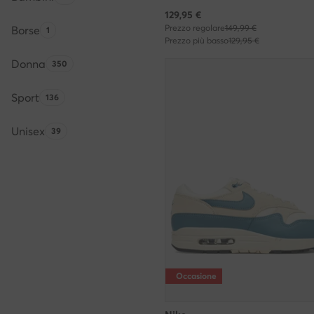
Prezzo attuale
129,95
€
Prezzo regolare
149,99 €
Borse
Quantità di prodotti:
1
Prezzo più basso
129,95 €
Donna
Quantità di prodotti:
350
Sport
Quantità di prodotti:
136
Unisex
Quantità di prodotti:
39
Occasione