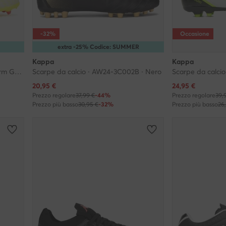
-32%
Occasione
extra -25% Codice: SUMMER
Kappa
Kappa
Scarpe da calcio · F50 League Firm Ground / Multi Ground JR9014 · Giallo
Scarpe da calcio · AW24-3C002B · Nero
Scarpe da calcio
Prezzo attuale
Prezzo attuale
20,95
€
24,95
€
Prezzo regolare
37,99 €
-44%
Prezzo regolare
39,
Prezzo più basso
30,95 €
-32%
Prezzo più basso
26