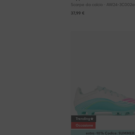
37,99
€
Trending
Occasione
extra -10% Codice: SUMMER