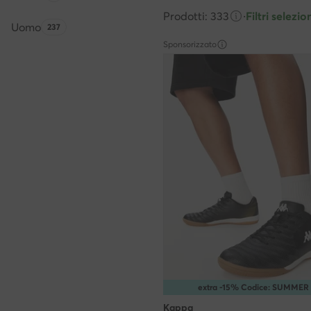
Prodotti: 333
·
Filtri selezion
Uomo
Quantità di prodotti:
237
Sponsorizzato
extra -15% Codice: SUMMER
Kappa