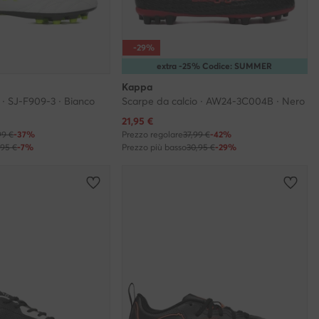
-29%
extra -25% Codice: SUMMER
Kappa
 · SJ-F909-3 · Bianco
Scarpe da calcio · AW24-3C004B · Nero
Prezzo attuale
21,95
€
99 €
-37%
Prezzo regolare
37,99 €
-42%
,95 €
-7%
Prezzo più basso
30,95 €
-29%