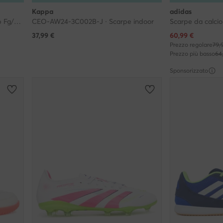
Kappa
adidas
Scarpe da calcio · F50 Messi Club Fg/Mg JQ0946 · Turchese
CEO-AW24-3C002B-J · Scarpe indoor
Prezzo attuale
37,99
€
60,99
€
Prezzo regolare
79,
Prezzo più basso
64
Sponsorizzato