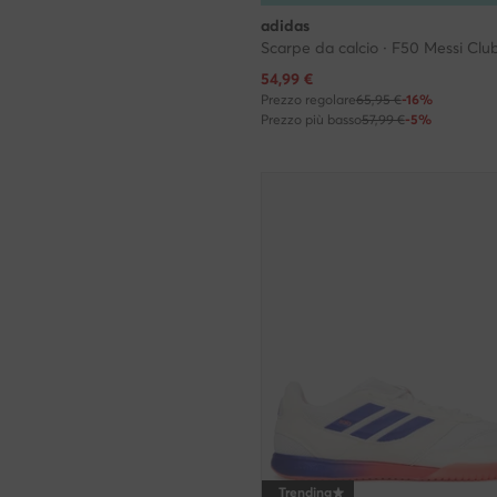
adidas
Prezzo attuale
54,99
€
Prezzo regolare
65,95 €
-16%
Prezzo più basso
57,99 €
-5%
Trending