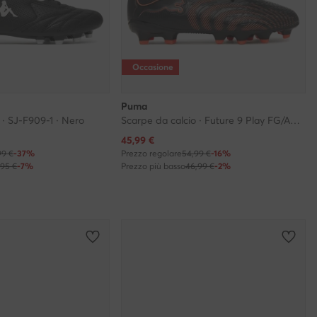
Occasione
Puma
 · SJ-F909-1 · Nero
Scarpe da calcio · Future 9 Play FG/AG 108723 02 · Nero
Prezzo attuale
45,99
€
99 €
-37%
Prezzo regolare
54,99 €
-16%
,95 €
-7%
Prezzo più basso
46,99 €
-2%