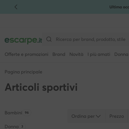
Ultima occ
VAI AL CONTENUTO PRINCIPALE
VAI ALLA RICERCA
Offerte e promozioni
Brand
Novità
I più amati
Donna
Pagina principale
Articoli sportivi
Bambini
Quantità di prodotti:
96
Ordina per
Prezzo
Donna
Quantità di prodotti:
3