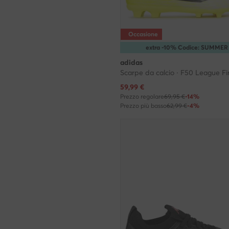
Occasione
extra -10% Codice: SUMMER
adidas
Prezzo attuale
59,99
€
Prezzo regolare
69,95 €
-14%
Prezzo più basso
62,99 €
-4%