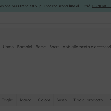
asione per i trend estivi più hot con sconti fino al -35%!
DONNA
UO
Uomo
Bambini
Borse
Sport
Abbigliamento e accessori
Taglia
Marca
Colore
Sesso
Tipo di prodotto