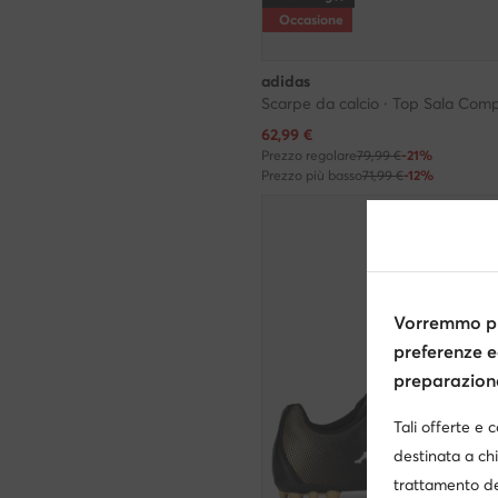
Occasione
adidas
Prezzo attuale
62,99
€
Prezzo regolare
79,99 €
-21%
Prezzo più basso
71,99 €
-12%
Vorremmo pr
preferenze e
preparazione 
Tali offerte e 
destinata a chi
trattamento de