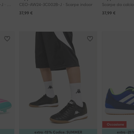
Scarpe da calcio · AW24-3C002a-J · Nero
CEO-AW24-3C002B-J · Scarpe indoor
37,99
€
37,99
€
Occasione
extra -15% Codice: SUMMER
extra -2