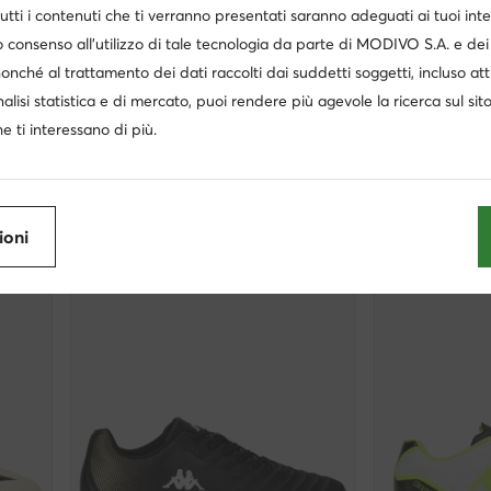
utti i contenuti che ti verranno presentati saranno adeguati ai tuoi inte
-32%
Occasione
 consenso all’utilizzo di tale tecnologia da parte di MODIVO S.A. e dei 
extra -25% Codice: SUMMER
nonché al trattamento dei dati raccolti dai suddetti soggetti, incluso at
nalisi statistica e di mercato, puoi rendere più agevole la ricerca sul sit
Kappa
Puma
 · Nero
Scarpe da calcio · AW24-3C002a-J · Nero
e ti interessano di più.
Prezzo attuale
Prezzo attuale
20,95
€
83,95
€
Prezzo regolare
37,99 €
-44%
Prezzo regolare
119
Prezzo più basso
30,95 €
-32%
Prezzo più basso
88
ioni