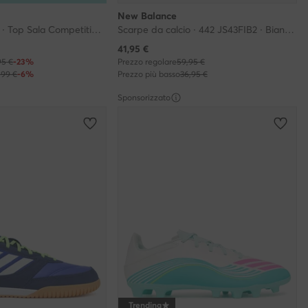
New Balance
Scarpe da calcio · Top Sala Competition 2 JS0653 · Blu
Scarpe da calcio · 442 JS43FIB2 · Bianco
Prezzo attuale
41,95
€
95 €
-23%
Prezzo regolare
59,95 €
,99 €
-6%
Prezzo più basso
36,95 €
Sponsorizzato
Trending