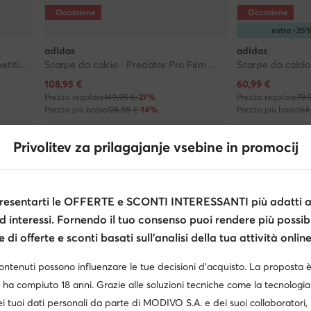
Occasione
Occasione
extra -2
adidas
adidas
Scarpe da calcio · Top Sala Competition II JP6980 · Bianco
Scarpe da calcio · Predator Pro Firm Ground ID3855 · Bianco
Prezzo attuale
Prezzo attuale
108,95
€
60,99
€
Prezzo regolare
149,95 €
-27%
Prezzo regolare
79,
Prezzo più basso
126,95 €
-14%
Prezzo più basso
64
Privolitev za prilagajanje vsebine in promocij
esentarti le OFFERTE e SCONTI INTERESSANTI più adatti al
d interessi. Fornendo il tuo consenso puoi rendere più possibi
di offerte e sconti basati sull’analisi della tua attività online
contenuti possono influenzare le tue decisioni d’acquisto. La proposta 
 ha compiuto 18 anni. Grazie alle soluzioni tecniche come la tecnologia 
i tuoi dati personali da parte di MODIVO S.A. e dei suoi collaboratori