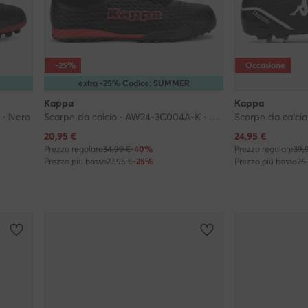
-25%
Occasione
extra -25% Codice: SUMMER
Kappa
Kappa
 · Nero
Scarpe da calcio · AW24-3C004A-K · Nero
Scarpe da calcio
Prezzo attuale
Prezzo attuale
20,95
€
24,95
€
Prezzo regolare
34,99 €
-40%
Prezzo regolare
39,
Prezzo più basso
27,95 €
-25%
Prezzo più basso
26