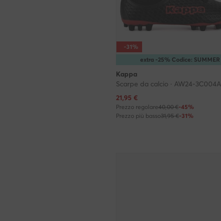
-31%
extra -25% Codice: SUMMER
Kappa
Scarpe da calcio · AW24-3C004A
Prezzo attuale
21,95
€
Prezzo regolare
40,00 €
-45%
Prezzo più basso
31,95 €
-31%