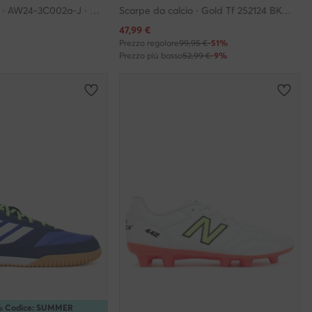
Scarpe da calcio · AW24-3C002a-J · Nero
Scarpe da calcio · Gold Tf 252124 BKOR · Nero
Prezzo attuale
47,99
€
Prezzo regolare
99,95 €
-51%
Prezzo più basso
52,99 €
-9%
5% Codice: SUMMER