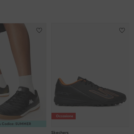
Occasione
5% Codice: SUMMER
Skechers