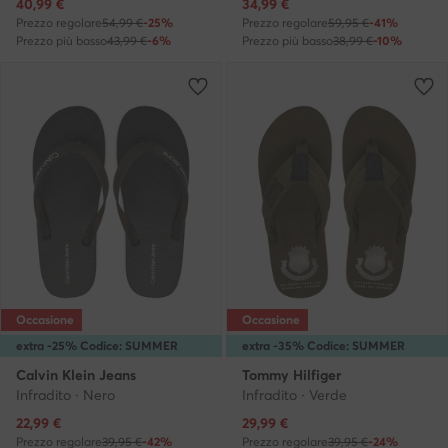
Prezzo attuale
Prezzo attuale
40,99
€
34,99
€
Prezzo regolare
54,99 €
-25%
Prezzo regolare
59,95 €
-41%
Prezzo più basso
43,99 €
-6%
Prezzo più basso
38,99 €
-10%
Occasione
Occasione
extra -25% Codice: SUMMER
extra -35% Codice: SUMMER
Calvin Klein Jeans
Tommy Hilfiger
Infradito · Nero
Infradito · Verde
Prezzo attuale
Prezzo attuale
22,99
€
29,99
€
Prezzo regolare
39,95 €
-42%
Prezzo regolare
39,95 €
-24%