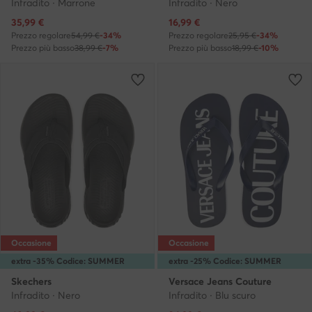
Infradito · Marrone
Infradito · Nero
Prezzo attuale
Prezzo attuale
35,99
€
16,99
€
Prezzo regolare
54,99 €
-34%
Prezzo regolare
25,95 €
-34%
Prezzo più basso
38,99 €
-7%
Prezzo più basso
18,99 €
-10%
Occasione
Occasione
extra -35% Codice: SUMMER
extra -25% Codice: SUMMER
Skechers
Versace Jeans Couture
Infradito · Nero
Infradito · Blu scuro