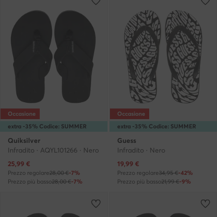
Occasione
Occasione
extra -35% Codice: SUMMER
extra -35% Codice: SUMMER
Quiksilver
Guess
Infradito · AQYL101266 · Nero
Infradito · Nero
Prezzo attuale
Prezzo attuale
25,99
€
19,99
€
Prezzo regolare
28,00 €
-7%
Prezzo regolare
34,95 €
-42%
Prezzo più basso
28,00 €
-7%
Prezzo più basso
21,99 €
-9%