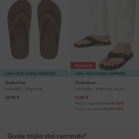
Occasione
extra -25% Codice: SUMMER
extra -35% Codice: SUMMER
Quiksilver
Quiksilver
Infradito · Marrone
Infradito · Marrone scuro
Prezzo attuale
24,99
€
17,99
€
Prezzo regolare
25,95 €
-30%
Prezzo più basso
19,99 €
-10%
Quale taglia stai cercando?