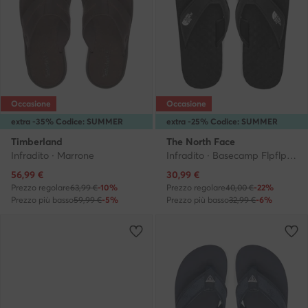
Occasione
Occasione
extra -35% Codice: SUMMER
extra -25% Codice: SUMMER
Timberland
The North Face
Infradito · Marrone
Infradito · Basecamp Flpflp II NF0A47AAKY41 · Nero
Prezzo attuale
Prezzo attuale
56,99
€
30,99
€
Prezzo regolare
63,99 €
-10%
Prezzo regolare
40,00 €
-22%
Prezzo più basso
59,99 €
-5%
Prezzo più basso
32,99 €
-6%