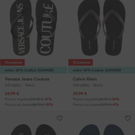
Occasione
Occasione
extra -25% Codice: SUMMER
extra -15% Codice: SUMMER
Versace Jeans Couture
Calvin Klein
Infradito · Nero
Infradito · Nero
Prezzo attuale
Prezzo attuale
34,99
€
29,99
€
Prezzo regolare
59,95 €
-41%
Prezzo regolare
34,99 €
-14%
Prezzo più basso
38,99 €
-10%
Prezzo più basso
31,99 €
-6%