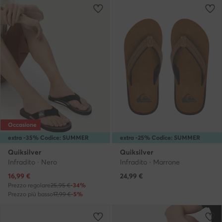
Occasione
extra -35% Codice: SUMMER
extra -25% Codice: SUMMER
Quiksilver
Quiksilver
Infradito · Nero
Infradito · Marrone
Prezzo attuale
16,99
€
24,99
€
Prezzo regolare
25,95 €
-34%
Prezzo più basso
17,99 €
-5%