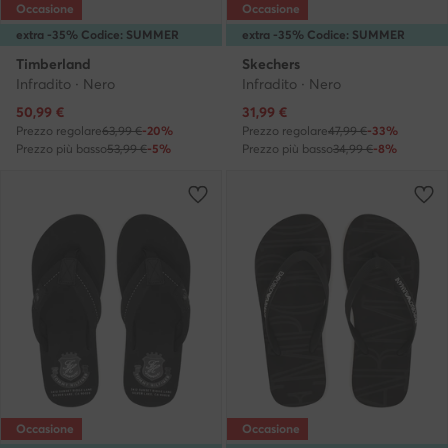
Occasione
Occasione
extra -35% Codice: SUMMER
extra -35% Codice: SUMMER
Timberland
Skechers
Infradito · Nero
Infradito · Nero
Prezzo attuale
Prezzo attuale
50,99
€
31,99
€
Prezzo regolare
63,99 €
-20%
Prezzo regolare
47,99 €
-33%
Prezzo più basso
53,99 €
-5%
Prezzo più basso
34,99 €
-8%
Occasione
Occasione