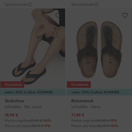
Sponsorizzato
Sponsorizzato
Occasione
Occasione
extra -35% Codice: SUMMER
extra -35% Codice: SUMMER
Quiksilver
Birkenstock
Infradito · Blu scuro
Infradito · Nero
Prezzo attuale
Prezzo attuale
18,99
€
71,99
€
Prezzo regolare
29,95 €
-36%
Prezzo regolare
89,95 €
-19%
Prezzo più basso
20,99 €
-9%
Prezzo più basso
83,99 €
-14%