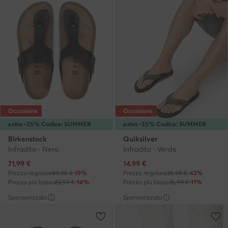
Occasione
Occasione
extra -35% Codice: SUMMER
extra -35% Codice: SUMMER
Birkenstock
Quiksilver
Infradito · Nero
Infradito · Verde
Prezzo attuale
Prezzo attuale
71,99
€
14,99
€
Prezzo regolare
89,95 €
-19%
Prezzo regolare
25,95 €
-42%
Prezzo più basso
83,99 €
-14%
Prezzo più basso
16,99 €
-11%
Sponsorizzato
Sponsorizzato