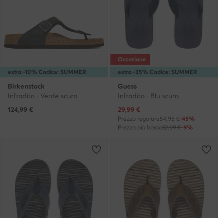
Occasione
extra -10% Codice: SUMMER
extra -35% Codice: SUMMER
Birkenstock
Guess
Infradito · Verde scuro
Infradito · Blu scuro
Prezzo attuale
124,99
€
29,99
€
Prezzo regolare
54,95 €
-45%
Prezzo più basso
32,99 €
-9%