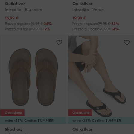
Quiksilver
Quiksilver
Infradito · Blu scuro
Infradito · Verde
Prezzo attuale
Prezzo attuale
16,99
€
19,99
€
Prezzo regolare
25,95 €
-34%
Prezzo regolare
29,95 €
-33%
Prezzo più basso
17,99 €
-5%
Prezzo più basso
20,99 €
-4%
Occasione
Occasione
extra -35% Codice: SUMMER
extra -35% Codice: SUMMER
Skechers
Quiksilver