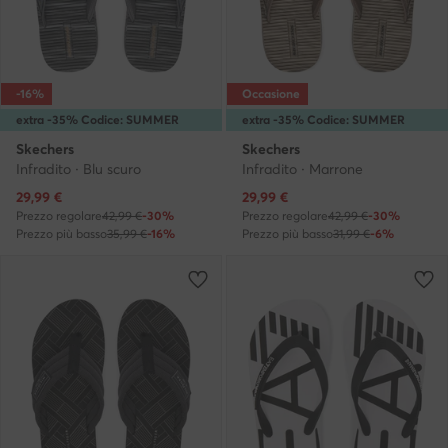
-16%
Occasione
extra -35% Codice: SUMMER
extra -35% Codice: SUMMER
Skechers
Skechers
Infradito · Blu scuro
Infradito · Marrone
Prezzo attuale
Prezzo attuale
29,99
€
29,99
€
Prezzo regolare
42,99 €
-30%
Prezzo regolare
42,99 €
-30%
Prezzo più basso
35,99 €
-16%
Prezzo più basso
31,99 €
-6%