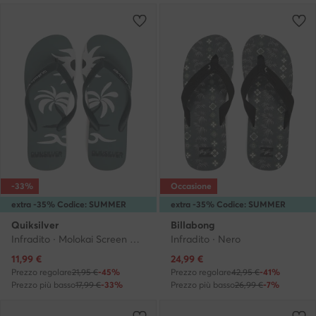
-33%
Occasione
extra -35% Codice: SUMMER
extra -35% Codice: SUMMER
Quiksilver
Billabong
Infradito · Molokai Screen AQYL101427 · Verde
Infradito · Nero
Prezzo attuale
Prezzo attuale
11,99
€
24,99
€
Prezzo regolare
21,95 €
-45%
Prezzo regolare
42,95 €
-41%
Prezzo più basso
17,99 €
-33%
Prezzo più basso
26,99 €
-7%