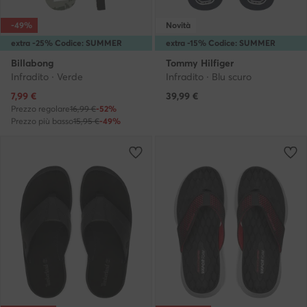
-49%
Novità
extra -25% Codice: SUMMER
extra -15% Codice: SUMMER
Billabong
Tommy Hilfiger
Infradito · Verde
Infradito · Blu scuro
Prezzo attuale
7,99
€
39,99
€
Prezzo regolare
16,99 €
-52%
Prezzo più basso
15,95 €
-49%