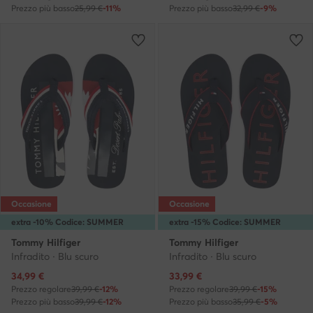
Prezzo più basso
25,99 €
-11%
Prezzo più basso
32,99 €
-9%
Occasione
Occasione
extra -10% Codice: SUMMER
extra -15% Codice: SUMMER
Tommy Hilfiger
Tommy Hilfiger
Infradito · Blu scuro
Infradito · Blu scuro
Prezzo attuale
Prezzo attuale
34,99
€
33,99
€
Prezzo regolare
39,99 €
-12%
Prezzo regolare
39,99 €
-15%
Prezzo più basso
39,99 €
-12%
Prezzo più basso
35,99 €
-5%