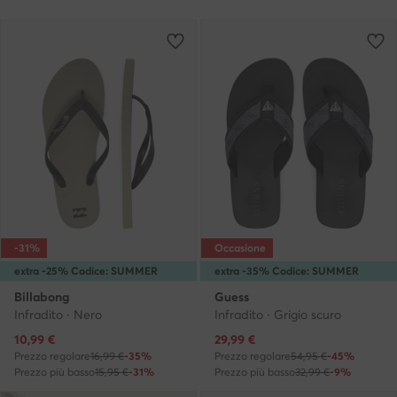
-31%
Occasione
extra -25% Codice: SUMMER
extra -35% Codice: SUMMER
Billabong
Guess
Infradito · Nero
Infradito · Grigio scuro
Prezzo attuale
Prezzo attuale
10,99
€
29,99
€
Prezzo regolare
16,99 €
-35%
Prezzo regolare
54,95 €
-45%
Prezzo più basso
15,95 €
-31%
Prezzo più basso
32,99 €
-9%