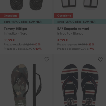
Occasione
Occasione
extra -15% Codice: SUMMER
extra -25% Codice: SUMMER
Tommy Hilfiger
EA7 Emporio Armani
Infradito · Nero
Infradito · Bianco
Prezzo attuale
Prezzo attuale
35,99
€
37,99
€
Prezzo regolare
39,99 €
-10%
Prezzo regolare
49,95 €
-23%
Prezzo più basso
39,99 €
-10%
Prezzo più basso
40,99 €
-7%