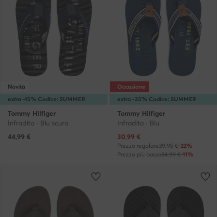
Novità
Occasione
extra -15% Codice: SUMMER
extra -35% Codice: SUMMER
Tommy Hilfiger
Tommy Hilfiger
Infradito · Blu scuro
Infradito · Blu
Prezzo attuale
44,99
€
30,99
€
Prezzo regolare
39,95 €
-22%
Prezzo più basso
34,99 €
-11%