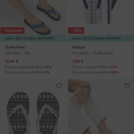
Occasione
-20%
extra -35% Codice: SUMMER
extra -25% Codice: SUMMER
Quiksilver
Kappa
Infradito · Blu
Infradito · Multicolore
Prezzo attuale
Prezzo attuale
16,99
€
7,95
€
Prezzo regolare
25,95 €
-34%
Prezzo regolare
11,99 €
-33%
Prezzo più basso
17,99 €
-5%
Prezzo più basso
9,99 €
-20%