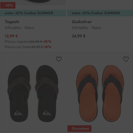
-18%
extra -35% Codice: SUMMER
extra -25% Codice: SUMMER
Togoshi
Quiksilver
Infradito · Nero
Infradito · Nero
Prezzo attuale
12,99
€
24,99
€
Prezzo regolare
24,00 €
-45%
Prezzo più basso
15,99 €
-18%
Occasione