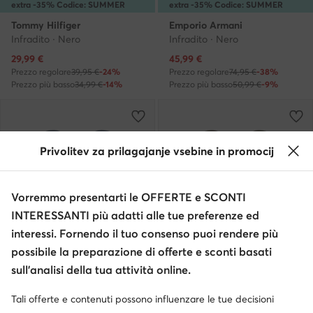
extra -35% Codice: SUMMER
extra -35% Codice: SUMMER
Tommy Hilfiger
Emporio Armani
Infradito · Nero
Infradito · Nero
Prezzo attuale
Prezzo attuale
29,99
€
45,99
€
Prezzo regolare
39,95 €
-24%
Prezzo regolare
74,95 €
-38%
Prezzo più basso
34,99 €
-14%
Prezzo più basso
50,99 €
-9%
Privolitev za prilagajanje vsebine in promocij
Vorremmo presentarti le OFFERTE e SCONTI
INTERESSANTI più adatti alle tue preferenze ed
interessi. Fornendo il tuo consenso puoi rendere più
possibile la preparazione di offerte e sconti basati
sull’analisi della tua attività online.
-17%
Occasione
extra -35% Codice: SUMMER
extra -35% Codice: SUMMER
Tali offerte e contenuti possono influenzare le tue decisioni