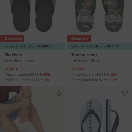
Occasione
Occasione
extra -35% Codice: SUMMER
extra -25% Codice: SUMMER
Skechers
Tommy Jeans
Infradito · Nero
Infradito · Nero
Prezzo attuale
Prezzo attuale
31,99
€
22,99
€
Prezzo regolare
47,99 €
-33%
Prezzo regolare
39,95 €
-42%
Prezzo più basso
34,99 €
-8%
Prezzo più basso
26,99 €
-14%