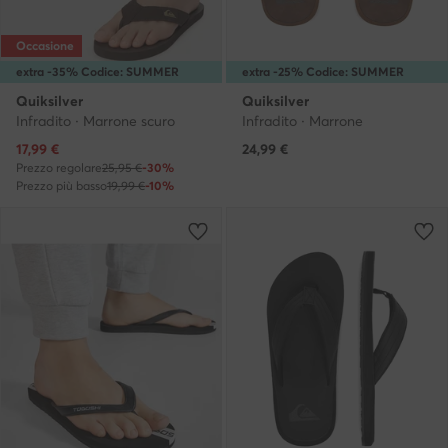
Occasione
extra -35% Codice: SUMMER
extra -25% Codice: SUMMER
Quiksilver
Quiksilver
Infradito · Marrone scuro
Infradito · Marrone
Prezzo attuale
17,99
€
24,99
€
Prezzo regolare
25,95 €
-30%
Prezzo più basso
19,99 €
-10%