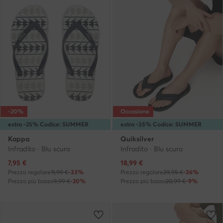
-20%
Occasione
extra -25% Codice: SUMMER
extra -35% Codice: SUMMER
Kappa
Quiksilver
Infradito · Blu scuro
Infradito · Blu scuro
Prezzo attuale
Prezzo attuale
7,95
€
18,99
€
Prezzo regolare
11,99 €
-33%
Prezzo regolare
29,95 €
-36%
Prezzo più basso
9,99 €
-20%
Prezzo più basso
20,99 €
-9%