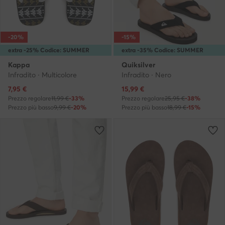
-20%
-15%
extra -25% Codice: SUMMER
extra -35% Codice: SUMMER
Kappa
Quiksilver
Infradito · Multicolore
Infradito · Nero
Prezzo attuale
Prezzo attuale
7,95
€
15,99
€
Prezzo regolare
11,99 €
-33%
Prezzo regolare
25,95 €
-38%
Prezzo più basso
9,99 €
-20%
Prezzo più basso
18,99 €
-15%