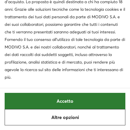
d’acquisto. La proposta è quindi destinata a chi ha compiuto 18
Tommy Hilfiger
Tommy Hilfiger
Infradito · Blu
Infradito · Nero
anni. Grazie alle soluzioni tecniche come la tecnologia cookies e il
Prezzo attuale
Prezzo attuale
28,99
€
30,99
€
trattamento dei tuoi dati personali da parte di MODIVO S.A. e
Prezzo regolare
39,95 €
-27%
Prezzo regolare
49,95 €
-37%
dei suoi collaboratori, possiamo garantire che tutti i contenuti
Prezzo più basso
34,99 €
-17%
Prezzo più basso
34,99 €
-11%
che ti verranno presentati saranno adeguati ai tuoi interessi.
Fornendo il tuo consenso all’utilizzo di tale tecnologia da parte di
MODIVO S.A. e dei nostri collaboratori, nonché al trattamento
dei dati raccolti dai suddetti soggetti, incluso attraverso la
profilazione, analisi statistica e di mercato, puoi rendere più
agevole la ricerca sul sito delle informazioni che ti interessano di
più.
Accetto
Occasione
Occasione
extra -15% Codice: SUMMER
extra -25% Codice: SUMMER
Altre opzioni
Ordina
Filtra
Tommy Hilfiger
Gant
Infradito · Blu scuro
Infradito · Blu scuro