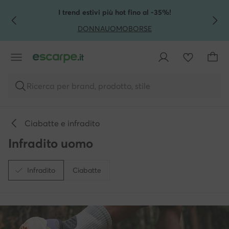
VAI AL CONTENUTO PRINCIPALE
VAI ALLA RICERCA
I trend estivi più hot fino al -35%!
DONNA
UOMO
BORSE
Ricerca per brand, prodotto, stile
Ciabatte e infradito
Infradito uomo
Infradito
Ciabatte