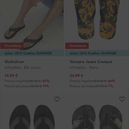
Occasione
Occasione
extra -35% Codice: SUMMER
extra -25% Codice: SUMMER
Quiksilver
Versace Jeans Couture
Infradito · Blu scuro
Infradito · Nero
Prezzo attuale
Prezzo attuale
14,99
€
34,99
€
Prezzo regolare
25,95 €
-42%
Prezzo regolare
64,95 €
-46%
Prezzo più basso
16,99 €
-11%
Prezzo più basso
37,99 €
-7%