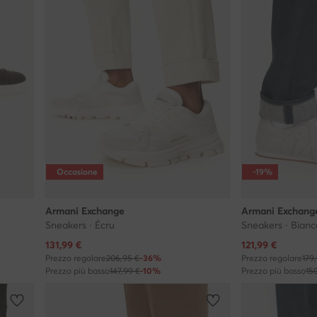
Occasione
-19%
Armani Exchange
Armani Exchang
Sneakers · Écru
Sneakers · Bianc
Prezzo attuale
Prezzo attuale
131,99
€
121,99
€
Prezzo regolare
206,95 €
-36%
Prezzo regolare
179
Prezzo più basso
147,99 €
-10%
Prezzo più basso
15