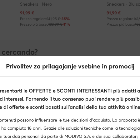
Sneakers · Nero
Sneakers · Blu s
Prezzo attuale
Prezzo attuale
91,99
€
91,99
€
Prezzo regolare
141,95 €
-35%
Prezzo regolare
141
Prezzo più basso
103,99 €
-11%
Prezzo più basso
10
i cercando?
isponibili nella taglia selezionata.
Privolitev za prilagajanje vsebine in promocij
43
44
45
46
esentarti le OFFERTE e SCONTI INTERESSANTI più adatti al
d interessi. Fornendo il tuo consenso puoi rendere più possibi
di offerte e sconti basati sull’analisi della tua attività online
contenuti possono influenzare le tue decisioni d’acquisto. La proposta 
 ha compiuto 18 anni. Grazie alle soluzioni tecniche come la tecnologia 
i tuoi dati personali da parte di MODIVO S.A. e dei suoi collaboratori