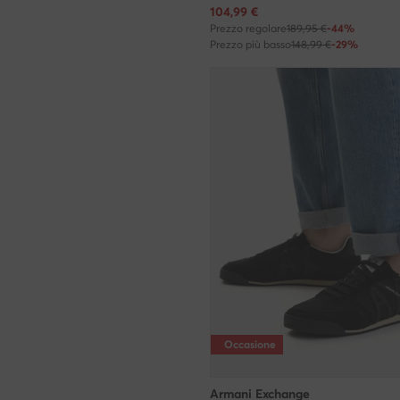
Prezzo attuale
104,99
€
Prezzo regolare
189,95 €
-44%
Prezzo più basso
148,99 €
-29%
Occasione
Armani Exchange