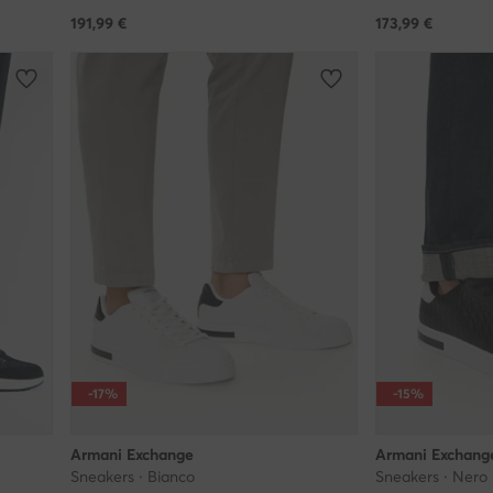
191,99
€
173,99
€
-17%
-15%
Armani Exchange
Armani Exchang
Sneakers · Bianco
Sneakers · Nero