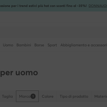
asione per i trend estivi più hot con sconti fino al -35%!
DONNA
UO
Uomo
Bambini
Borse
Sport
Abbigliamento e accessori
 per uomo
Taglia
Marca
Colore
Tipo di prodotto
Materi
1