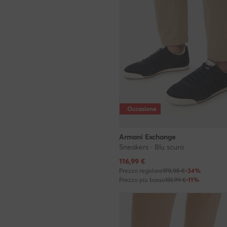
Occasione
Armani Exchange
Sneakers · Blu scuro
Prezzo attuale
116,99
€
Prezzo regolare
179,95 €
-34%
Prezzo più basso
131,99 €
-11%