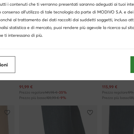
utti i contenuti che ti verranno presentati saranno adeguati ai tuoi inte
 consenso all’utilizzo di tale tecnologia da parte di MODIVO S.A. e dei 
nonché al trattamento dei dati raccolti dai suddetti soggetti, incluso at
nalisi statistica e di mercato, puoi rendere più agevole la ricerca sul sit
e ti interessano di più.
Occasione
Occasione
ioni
Armani Exchange
Armani Exchang
Sneakers · Bianco
Sneakers · Blu s
Prezzo attuale
Prezzo attuale
91,99
€
115,99
€
Prezzo regolare
141,95 €
-35%
Prezzo regolare
179
Prezzo più basso
101,99 €
-9%
Prezzo più basso
131