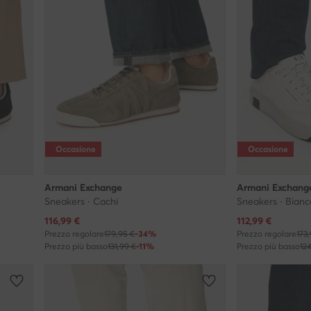
Occasione
Occasione
Armani Exchange
Armani Exchang
Sneakers · Cachi
Sneakers · Bianc
Prezzo attuale
Prezzo attuale
116,99
€
112,99
€
Prezzo regolare
179,95 €
-34%
Prezzo regolare
173
Prezzo più basso
131,99 €
-11%
Prezzo più basso
12