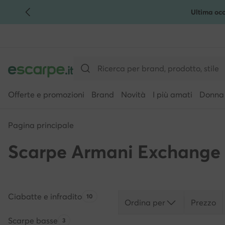
Ultima occ
VAI AL CONTENUTO PRINCIPALE
VAI ALLA RICERCA
Offerte e promozioni
Brand
Novità
I più amati
Donna
Pagina principale
Scarpe Armani Exchange
Ciabatte e infradito
Quantità di prodotti:
10
Ordina per
Prezzo
Scarpe basse
Quantità di prodotti:
3