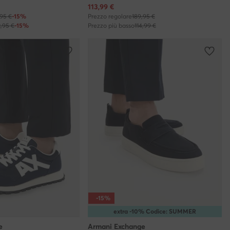
Prezzo attuale
113,99
€
,95 €
-15%
Prezzo regolare
189,95 €
2,95 €
-15%
Prezzo più basso
114,99 €
-15%
extra -10% Codice: SUMMER
e
Armani Exchange