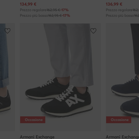
Prezzo attuale
Prezzo attuale
134,99
€
136,99
€
Prezzo regolare
162,95 €
-17%
Prezzo regolare
162
Prezzo più basso
162,95 €
-17%
Prezzo più basso
16
Occasione
Occasione
Armani Exchange
Armani Exchang