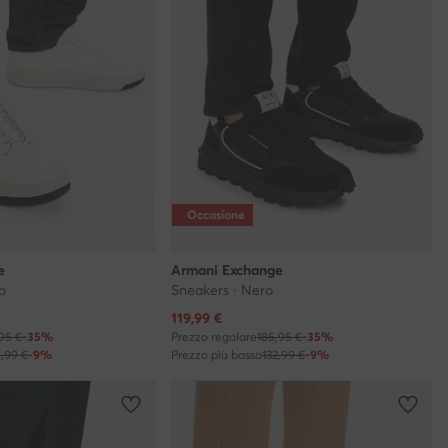
Occasione
e
Armani Exchange
o
Sneakers · Nero
Prezzo attuale
119,99
€
,95 €
-35%
Prezzo regolare
185,95 €
-35%
4,99 €
-9%
Prezzo più basso
132,99 €
-9%