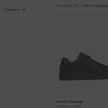
Prodotti: 79
·
Filtri seleziona
Sneakers
Quantità di prodotti:
66
Armani Exchange
Sneakers · Nero