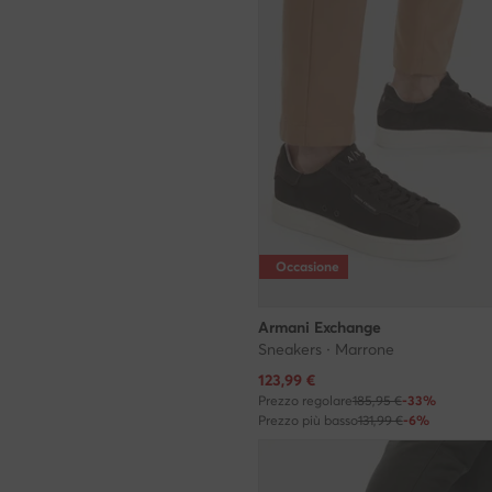
Occasione
Armani Exchange
Sneakers · Marrone
Prezzo attuale
123,99
€
Prezzo regolare
185,95 €
-33%
Prezzo più basso
131,99 €
-6%