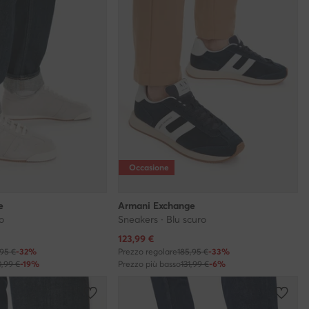
Occasione
e
Armani Exchange
o
Sneakers · Blu scuro
Prezzo attuale
123,99
€
,95 €
-32%
Prezzo regolare
185,95 €
-33%
0,99 €
-19%
Prezzo più basso
131,99 €
-6%