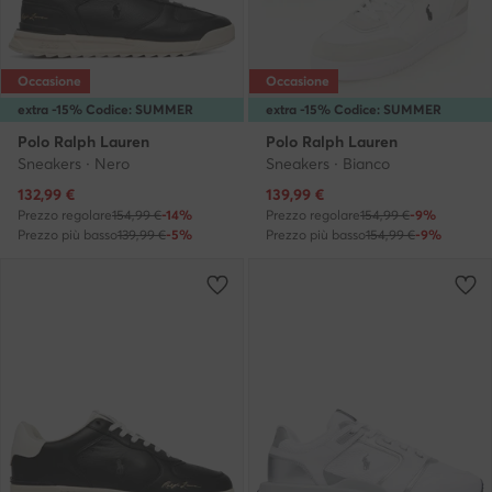
Occasione
Occasione
extra -15% Codice: SUMMER
extra -15% Codice: SUMMER
Polo Ralph Lauren
Polo Ralph Lauren
Sneakers · Nero
Sneakers · Bianco
Prezzo attuale
Prezzo attuale
132,99
€
139,99
€
Prezzo regolare
154,99 €
-14%
Prezzo regolare
154,99 €
-9%
Prezzo più basso
139,99 €
-5%
Prezzo più basso
154,99 €
-9%