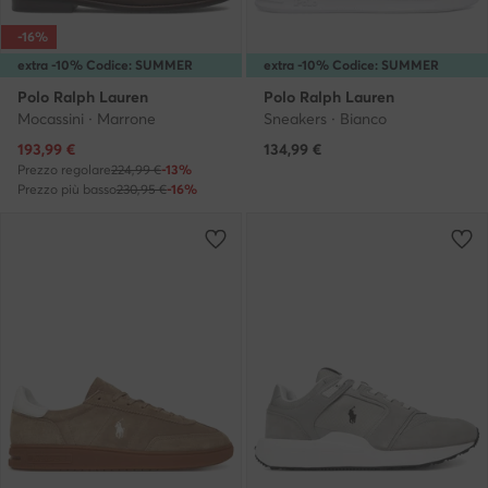
-16%
extra -10% Codice: SUMMER
extra -10% Codice: SUMMER
Polo Ralph Lauren
Polo Ralph Lauren
Mocassini · Marrone
Sneakers · Bianco
Prezzo attuale
193,99
€
134,99
€
Prezzo regolare
224,99 €
-13%
Prezzo più basso
230,95 €
-16%