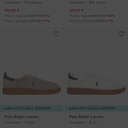
Sneakers · Bordeaux
Sneakers · Blu scuro
Prezzo attuale
Prezzo attuale
116,99
€
121,99
€
Prezzo regolare
134,99 €
-13%
Prezzo regolare
165,95 €
-26%
Prezzo più basso
129,95 €
-9%
Prezzo più basso
123,99 €
-1%
extra -15% Codice: SUMMER
extra -25% Codice: SUMMER
Polo Ralph Lauren
Polo Ralph Lauren
Sneakers · Grigio
Sneakers · Écru