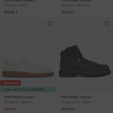
Polo Ralph Lauren
Polo Ralph Lauren
Chelsea · Nero
Chelsea · Marrone
234,95
€
234,95
€
Occasione
extra -15% Codice: SUMMER
Polo Ralph Lauren
Polo Ralph Lauren
Sneakers · Bianco
Scarponcini · Nero
Prezzo attuale
121,99
€
294,95
€