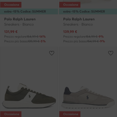
Occasione
Occasione
extra -15% Codice: SUMMER
extra -15% Codice: SUMMER
Polo Ralph Lauren
Polo Ralph Lauren
Sneakers · Bianco
Sneakers · Bianco
Prezzo attuale
Prezzo attuale
131,99
€
139,99
€
Prezzo regolare
154,99 €
-14%
Prezzo regolare
154,99 €
-9%
Prezzo più basso
139,99 €
-5%
Prezzo più basso
154,99 €
-9%
Occasione
Occasione