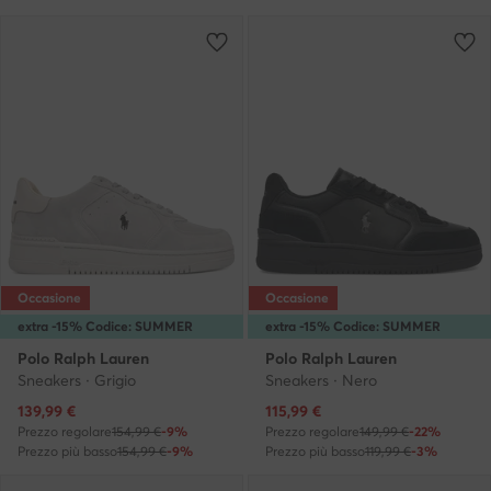
Occasione
Occasione
extra -15% Codice: SUMMER
extra -15% Codice: SUMMER
Polo Ralph Lauren
Polo Ralph Lauren
Sneakers · Grigio
Sneakers · Nero
Prezzo attuale
Prezzo attuale
139,99
€
115,99
€
Prezzo regolare
154,99 €
-9%
Prezzo regolare
149,99 €
-22%
Prezzo più basso
154,99 €
-9%
Prezzo più basso
119,99 €
-3%