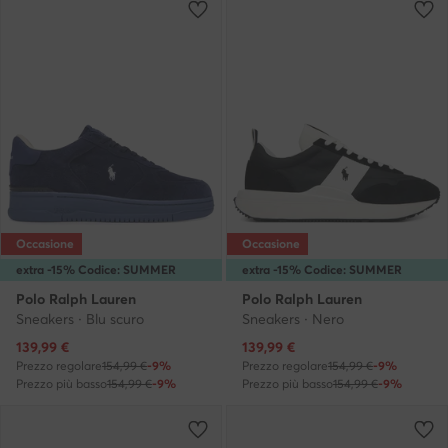
Occasione
Occasione
extra -15% Codice: SUMMER
extra -15% Codice: SUMMER
Polo Ralph Lauren
Polo Ralph Lauren
Sneakers · Blu scuro
Sneakers · Nero
Prezzo attuale
Prezzo attuale
139,99
€
139,99
€
Prezzo regolare
154,99 €
-9%
Prezzo regolare
154,99 €
-9%
Prezzo più basso
154,99 €
-9%
Prezzo più basso
154,99 €
-9%