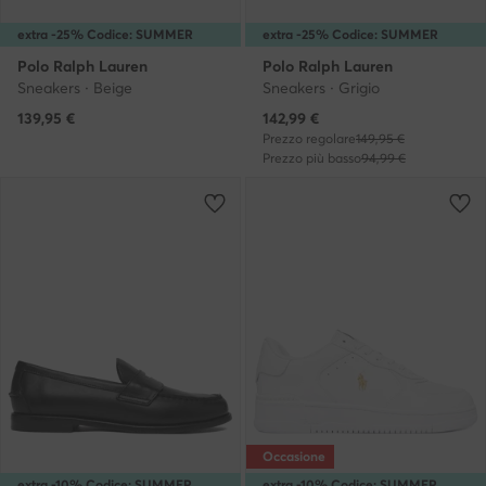
extra -25% Codice: SUMMER
extra -25% Codice: SUMMER
Polo Ralph Lauren
Polo Ralph Lauren
Sneakers · Beige
Sneakers · Grigio
Prezzo attuale
139,95
€
142,99
€
Prezzo regolare
149,95 €
Prezzo più basso
94,99 €
Occasione
extra -10% Codice: SUMMER
extra -10% Codice: SUMMER