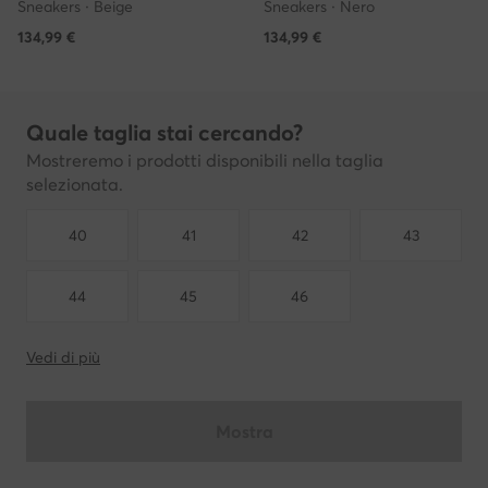
Sneakers · Beige
Sneakers · Nero
134,99
€
134,99
€
Quale taglia stai cercando?
Mostreremo i prodotti disponibili nella taglia
selezionata.
40
41
42
43
44
45
46
Vedi di più
Mostra