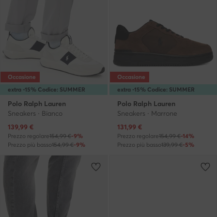
Occasione
Occasione
extra -15% Codice: SUMMER
extra -15% Codice: SUMMER
Polo Ralph Lauren
Polo Ralph Lauren
Sneakers · Bianco
Sneakers · Marrone
Prezzo attuale
Prezzo attuale
139,99
€
131,99
€
Prezzo regolare
154,99 €
-9%
Prezzo regolare
154,99 €
-14%
Prezzo più basso
154,99 €
-9%
Prezzo più basso
139,99 €
-5%