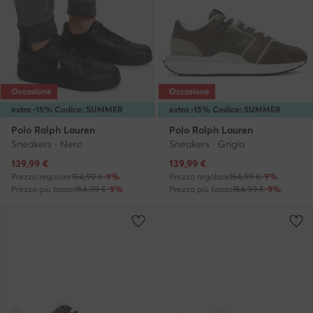
Occasione
Occasione
extra -15% Codice: SUMMER
extra -15% Codice: SUMMER
Polo Ralph Lauren
Polo Ralph Lauren
Sneakers · Nero
Sneakers · Grigio
Prezzo attuale
Prezzo attuale
139,99
€
139,99
€
Prezzo regolare
154,99 €
-9%
Prezzo regolare
154,99 €
-9%
Prezzo più basso
154,99 €
-9%
Prezzo più basso
154,99 €
-9%