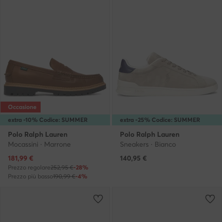
Occasione
extra -10% Codice: SUMMER
extra -25% Codice: SUMMER
Polo Ralph Lauren
Polo Ralph Lauren
Mocassini · Marrone
Sneakers · Bianco
Prezzo attuale
181,99
€
140,95
€
Prezzo regolare
252,95 €
-28%
Prezzo più basso
190,99 €
-4%