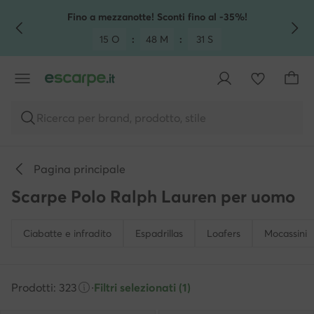
VAI AL CONTENUTO PRINCIPALE
VAI ALLA RICERCA
Fino a mezzanotte! Sconti fino al -35%!
15 O
:
48 M
:
29 S
Ricerca per brand, prodotto, stile
Pagina principale
Scarpe Polo Ralph Lauren per uomo
Ciabatte e infradito
Espadrillas
Loafers
Mocassini
Prodotti: 323
·
Filtri selezionati (1)