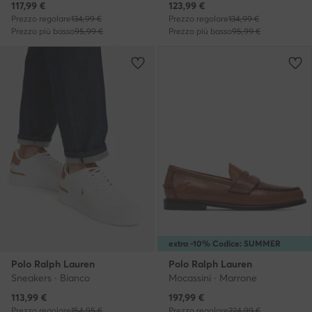
Prezzo attuale
Prezzo attuale
117,99
€
123,99
€
Prezzo regolare
134,99 €
Prezzo regolare
134,99 €
Prezzo più basso
95,99 €
Prezzo più basso
95,99 €
extra -10% Codice: SUMMER
Polo Ralph Lauren
Polo Ralph Lauren
Sneakers · Bianco
Mocassini · Marrone
Prezzo attuale
Prezzo attuale
113,99
€
197,99
€
Prezzo regolare
154,95 €
Prezzo regolare
224,99 €