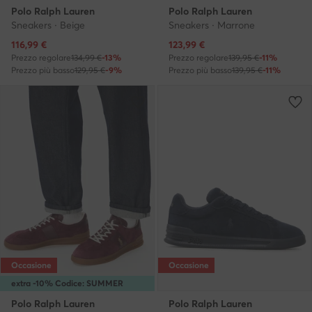
Polo Ralph Lauren
Polo Ralph Lauren
Sneakers · Beige
Sneakers · Marrone
Prezzo attuale
Prezzo attuale
116,99
€
123,99
€
Prezzo regolare
134,99 €
-13%
Prezzo regolare
139,95 €
-11%
Prezzo più basso
129,95 €
-9%
Prezzo più basso
139,95 €
-11%
Occasione
Occasione
extra -10% Codice: SUMMER
Polo Ralph Lauren
Polo Ralph Lauren