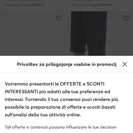
Prezzo più basso
107,99 €
Prezzo più basso
192,99 €
Privolitev za prilagajanje vsebine in promocij
Vorremmo presentarti le OFFERTE e SCONTI
Occasione
INTERESSANTI più adatti alle tue preferenze ed
extra -10% Codice: SUMMER
extra -10% Codice: SUMMER
interessi. Fornendo il tuo consenso puoi rendere più
Polo Ralph Lauren
Polo Ralph Lauren
possibile la preparazione di offerte e sconti basati
Mocassini · Blu scuro
Sneakers · Bianco
sull’analisi della tua attività online.
Prezzo attuale
Prezzo attuale
162,99
€
96,99
€
Prezzo regolare
194,99 €
Prezzo regolare
129,95 €
-25%
Tali offerte e contenuti possono influenzare le tue decisioni
Prezzo più basso
144,99 €
Prezzo più basso
99,99 €
-3%