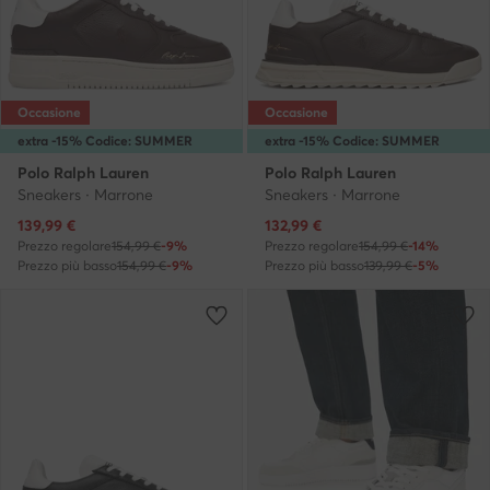
Occasione
Occasione
extra -15% Codice: SUMMER
extra -15% Codice: SUMMER
Polo Ralph Lauren
Polo Ralph Lauren
Sneakers · Marrone
Sneakers · Marrone
Prezzo attuale
Prezzo attuale
139,99
€
132,99
€
Prezzo regolare
154,99 €
-9%
Prezzo regolare
154,99 €
-14%
Prezzo più basso
154,99 €
-9%
Prezzo più basso
139,99 €
-5%