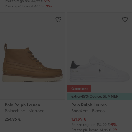
Prezzo regolare
134,99 €
-9%
Prezzo più basso
134,99 €
-9%
Occasione
extra -15% Codice: SUMMER
Polo Ralph Lauren
Polo Ralph Lauren
Polacchine · Marrone
Sneakers · Bianco
Prezzo attuale
254,95
€
121,99
€
Prezzo regolare
134,99 €
-9%
Prezzo più basso
134,99 €
-9%