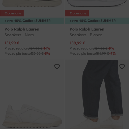
Occasione
Occasione
extra -15% Codice: SUMMER
extra -15% Codice: SUMMER
Polo Ralph Lauren
Polo Ralph Lauren
Sneakers · Nero
Sneakers · Bianco
Prezzo attuale
Prezzo attuale
131,99
€
139,99
€
Prezzo regolare
154,99 €
-14%
Prezzo regolare
154,99 €
-9%
Prezzo più basso
139,99 €
-5%
Prezzo più basso
154,99 €
-9%