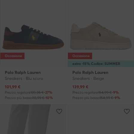
Occasione
Occasione
extra -15% Codice: SUMMER
Polo Ralph Lauren
Polo Ralph Lauren
Sneakers · Blu scuro
Sneakers · Beige
Prezzo attuale
Prezzo attuale
101,99
€
139,99
€
Prezzo regolare
139,95 €
-27%
Prezzo regolare
154,99 €
-9%
Prezzo più basso
113,99 €
-10%
Prezzo più basso
154,99 €
-9%