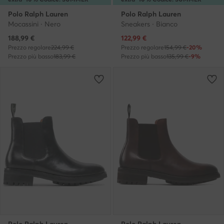
Polo Ralph Lauren
Polo Ralph Lauren
Mocassini · Nero
Sneakers · Bianco
Prezzo attuale
Prezzo attuale
188,99
€
122,99
€
Prezzo regolare
224,99 €
Prezzo regolare
154,99 €
-20%
Prezzo più basso
183,99 €
Prezzo più basso
135,99 €
-9%