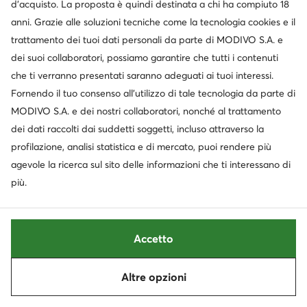
d’acquisto. La proposta è quindi destinata a chi ha compiuto 18
anni. Grazie alle soluzioni tecniche come la tecnologia cookies e il
trattamento dei tuoi dati personali da parte di MODIVO S.A. e
dei suoi collaboratori, possiamo garantire che tutti i contenuti
che ti verranno presentati saranno adeguati ai tuoi interessi.
Fornendo il tuo consenso all’utilizzo di tale tecnologia da parte di
MODIVO S.A. e dei nostri collaboratori, nonché al trattamento
dei dati raccolti dai suddetti soggetti, incluso attraverso la
profilazione, analisi statistica e di mercato, puoi rendere più
agevole la ricerca sul sito delle informazioni che ti interessano di
più.
Occasione
extra -15% Codice: SUMMER
Polo Ralph Lauren
Polo Ralph Lauren
Pantofole · Nero
Sneakers · Bianco
Accetto
Prezzo attuale
124,95
€
103,99
€
Prezzo regolare
129,99 €
-20%
Altre opzioni
Ordina
Filtra
Prezzo più basso
114,99 €
-9%
1