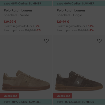
extra -15% Codice: SUMMER
extra -10% Codice: SUMMER
Polo Ralph Lauren
Polo Ralph Lauren
Sneakers · Verde
Sneakers · Grigio
Prezzo attuale
Prezzo attuale
139,99
€
129,99
€
Prezzo regolare
154,99 €
-9%
Prezzo regolare
149,99 €
-13%
Prezzo più basso
154,99 €
-9%
Prezzo più basso
135,99 €
-4%
Occasione
Occasione
extra -10% Codice: SUMMER
extra -15% Codice: SUMMER