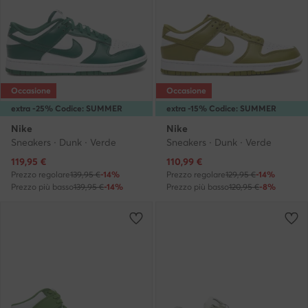
Occasione
Occasione
extra -25% Codice: SUMMER
extra -15% Codice: SUMMER
Nike
Nike
Sneakers · Dunk · Verde
Sneakers · Dunk · Verde
Prezzo attuale
Prezzo attuale
119,95
€
110,99
€
Prezzo regolare
139,95 €
-14%
Prezzo regolare
129,95 €
-14%
Prezzo più basso
139,95 €
-14%
Prezzo più basso
120,95 €
-8%