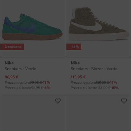
Occasione
-15%
Nike
Nike
Sneakers · Verde
Sneakers · Blazer · Verde
Prezzo attuale
Prezzo attuale
86,95
€
115,95
€
Prezzo regolare
99,95 €
-13%
Prezzo regolare
138,00 €
-15%
Prezzo più basso
92,95 €
-6%
Prezzo più basso
138,00 €
-15%