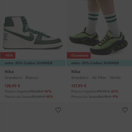
-16%
Occasione
extra -25% Codice: SUMMER
extra -25% Codice: SUMMER
Nike
Nike
Sneakers · Bianco
Sneakers · Air Max · Verde
Prezzo attuale
Prezzo attuale
128,95
€
137,95
€
Prezzo regolare
155,00 €
-16%
Prezzo regolare
179,95 €
-23%
Prezzo più basso
155,00 €
-16%
Prezzo più basso
152,95 €
-9%