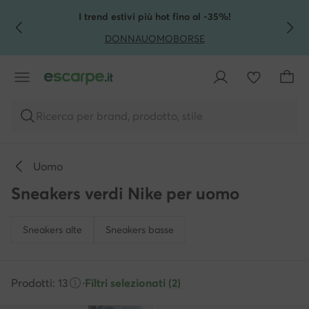
VAI AL CONTENUTO PRINCIPALE
VAI ALLA RICERCA
I trend estivi più hot fino al -35%!
DONNA
UOMO
BORSE
Ricerca per brand, prodotto, stile
Uomo
Sneakers verdi Nike per uomo
Sneakers alte
Sneakers basse
Prodotti: 13
·
Filtri selezionati (2)