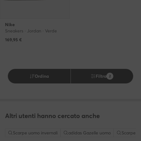
Nike
Sneakers · Jordan · Verde
169,95
€
Ordina
Filtra
2
Altri utenti hanno cercato anche
Scarpe uomo invernali
adidas Gazelle uomo
Scarpe A