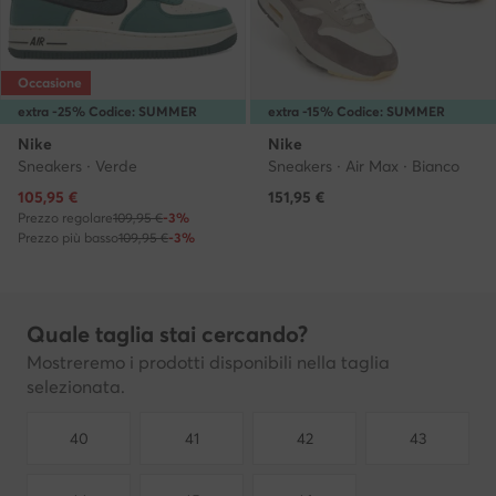
Occasione
extra -25% Codice: SUMMER
extra -15% Codice: SUMMER
Nike
Nike
Sneakers · Verde
Sneakers · Air Max · Bianco
Prezzo attuale
105,95
€
151,95
€
Prezzo regolare
109,95 €
-3%
Prezzo più basso
109,95 €
-3%
Quale taglia stai cercando?
Mostreremo i prodotti disponibili nella taglia
selezionata.
40
41
42
43