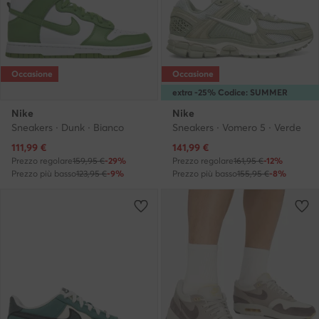
Occasione
Occasione
extra -25% Codice: SUMMER
Nike
Nike
Sneakers · Dunk · Bianco
Sneakers · Vomero 5 · Verde
Prezzo attuale
Prezzo attuale
111,99
€
141,99
€
Prezzo regolare
159,95 €
-29%
Prezzo regolare
161,95 €
-12%
Prezzo più basso
123,95 €
-9%
Prezzo più basso
155,95 €
-8%