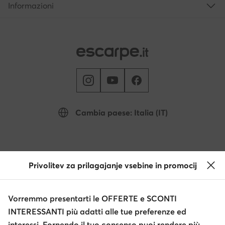
Informazioni
Cambia paese: Italia (IT)
© escarpe.it 2026
Termini e condizioni
Modifica impostazioni
Privolitev za prilagajanje vsebine in promocij
Informativa sulla privacy
Protezione dei dati
Vorremmo presentarti le OFFERTE e SCONTI
INTERESSANTI più adatti alle tue preferenze ed
interessi. Fornendo il tuo consenso puoi rendere più